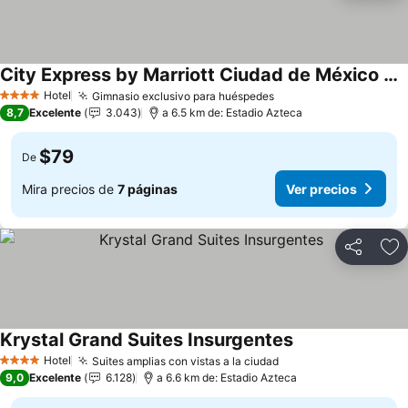
City Express by Marriott Ciudad de México Tlalpan
Ver precios
Hotel
Gimnasio exclusivo para huéspedes
Ver precios
4 Estrellas
8,7
Excelente
3.043
a 6.5 km de: Estadio Azteca
$79
De
Mira precios de
7 páginas
Ver precios
Compartir
Ag
Krystal Grand Suites Insurgentes
Ver precios
Hotel
Suites amplias con vistas a la ciudad
Ver precios
4 Estrellas
9,0
Excelente
6.128
a 6.6 km de: Estadio Azteca