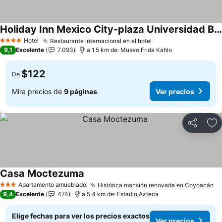
Holiday Inn Mexico City-plaza Universidad By Ihg
Ver precios
Hotel
Restaurante internacional en el hotel
Ver precios
4 Estrellas
9,1
Excelente
7.093
a 1.5 km de: Museo Frida Kahlo
$122
De
Mira precios de
9 páginas
Ver precios
Compartir
Ag
Casa Moctezuma
Ver precios
Apartamento amueblado
Histórica mansión renovada en Coyoacán
Ve
3 Estrellas
9,4
Excelente
474
a 5.4 km de: Estadio Azteca
Elige fechas para ver los precios exactos
Ver precios