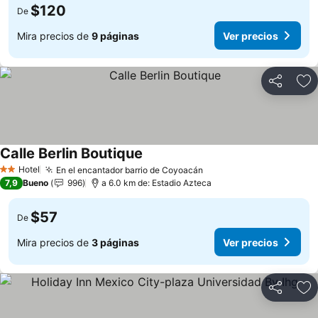
$120
De
Mira precios de
9 páginas
Ver precios
Compartir
Ag
Calle Berlin Boutique
Ver precios
Hotel
En el encantador barrio de Coyoacán
Ver precios
2 Estrellas
7,9
Bueno
996
a 6.0 km de: Estadio Azteca
$57
De
Mira precios de
3 páginas
Ver precios
Compartir
Ag