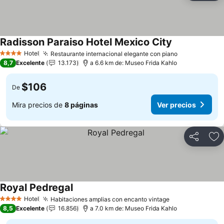
Radisson Paraiso Hotel Mexico City
Ver precios
Hotel
Restaurante internacional elegante con piano
Ver precios
4 Estrellas
8,7
Excelente
13.173
a 6.6 km de: Museo Frida Kahlo
$106
De
Mira precios de
8 páginas
Ver precios
Compartir
Ag
Royal Pedregal
Ver precios
Hotel
Habitaciones amplias con encanto vintage
Ver precios
4 Estrellas
8,5
Excelente
16.856
a 7.0 km de: Museo Frida Kahlo