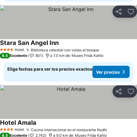
Compartir
Ag
Stara San Angel Inn
Ver precios
Hotel
Biblioteca celestial con vistas al bosque
Ver precios
4 Estrellas
8,5
Excelente
801
a 7.0 km de: Museo Frida Kahlo
Elige fechas para ver los precios exactos
Ver precios
Compartir
Ag
Hotel Amala
Ver precios
Hotel
Cocina internacional en el restaurante Nudhi
Ver precios
4 Estrellas
8,5
Excelente
2.742
a 9.0 km de: Museo Frida Kahlo