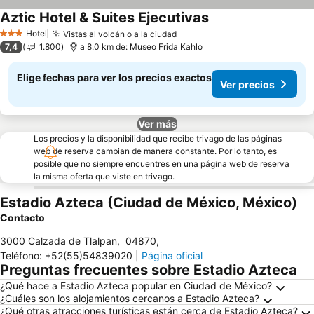
Aztic Hotel & Suites Ejecutivas
Ver precios
Hotel
Vistas al volcán o a la ciudad
Ver precios
3 Estrellas
7,4
1.800
a 8.0 km de: Museo Frida Kahlo
Elige fechas para ver los precios exactos
Ver precios
Ver más
Los precios y la disponibilidad que recibe trivago de las páginas
web de reserva cambian de manera constante. Por lo tanto, es
posible que no siempre encuentres en una página web de reserva
la misma oferta que viste en trivago.
Estadio Azteca (Ciudad de México, México)
Contacto
3000 Calzada de Tlalpan
,
04870
,
Teléfono
:
+52(55)54839020
|
Página oficial
Preguntas frecuentes sobre Estadio Azteca
¿Qué hace a Estadio Azteca popular en Ciudad de México?
¿Cuáles son los alojamientos cercanos a Estadio Azteca?
¿Qué otras atracciones turísticas están cerca de Estadio Azteca?