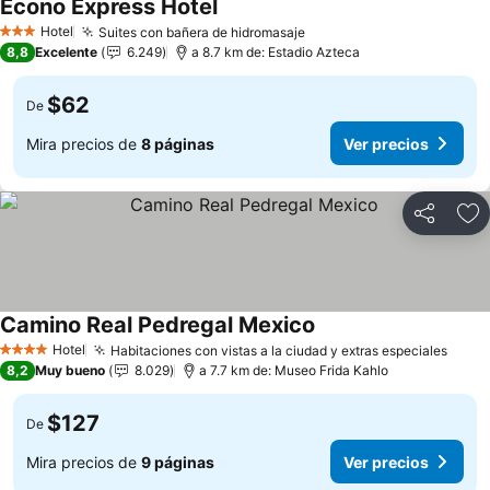
Econo Express Hotel
Ver precios
Hotel
Suites con bañera de hidromasaje
Ver precios
3 Estrellas
8,8
Excelente
6.249
a 8.7 km de: Estadio Azteca
$62
De
Mira precios de
8 páginas
Ver precios
Compartir
Ag
Camino Real Pedregal Mexico
Ver precios
Hotel
Habitaciones con vistas a la ciudad y extras especiales
Ver p
4 Estrellas
8,2
Muy bueno
8.029
a 7.7 km de: Museo Frida Kahlo
$127
De
Mira precios de
9 páginas
Ver precios