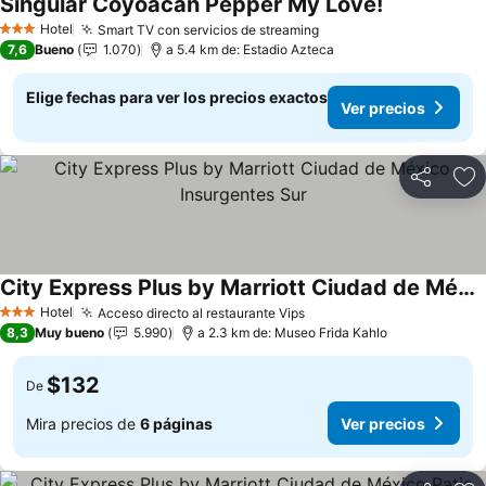
Singular Coyoacán Pepper My Love!
Ver precios
Hotel
Smart TV con servicios de streaming
Ver precios
3 Estrellas
7,6
Bueno
1.070
a 5.4 km de: Estadio Azteca
Elige fechas para ver los precios exactos
Ver precios
Compartir
Ag
City Express Plus by Marriott Ciudad de México Insurgentes Sur
Ver precios
Hotel
Acceso directo al restaurante Vips
Ver precios
3 Estrellas
8,3
Muy bueno
5.990
a 2.3 km de: Museo Frida Kahlo
$132
De
Mira precios de
6 páginas
Ver precios