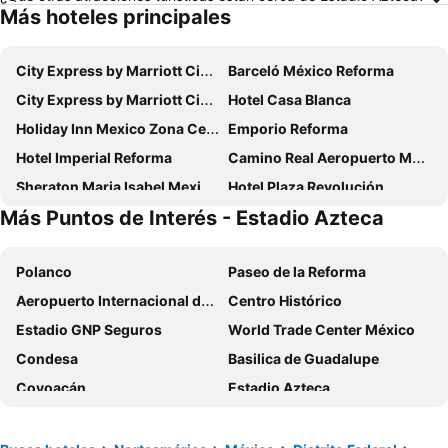
Más hoteles principales
City Express by Marriott Ciudad De México La Raza
Barceló México Reforma
City Express by Marriott Ciudad De Mexico Alameda
Hotel Casa Blanca
Holiday Inn Mexico Zona Centro By Ihg
Emporio Reforma
Hotel Imperial Reforma
Camino Real Aeropuerto Mexico
Sheraton Maria Isabel Mexico City Reforma
Hotel Plaza Revolución
Más Puntos de Interés - Estadio Azteca
Hotel Fontan Reforma
NH Collection Mexico City Airport T2
Fiesta Americana Reforma
Hotel Royal Reforma
Polanco
Paseo de la Reforma
We Hotel Aeropuerto
City Express by Marriott Ciudad de México La Villa
Aeropuerto Internacional de la Ciudad de México
Centro Histórico
Hotel MX lagunilla CDMX, Trademark Collection by Wyndham
Hotel Sevilla
Estadio GNP Seguros
World Trade Center México
Capital O Andrade, Mexico City
Galeria Plaza Reforma
Condesa
Basilica de Guadalupe
City Express Junior by Marriott Ciudad de México Sullivan
Hotel Escala Siglo XXI
Coyoacán
Estadio Azteca
Camino Real Polanco Mexico
Historico Central Hotel
Zocalo capitalino
Reforma 222
City Express by Marriott Ciudad de México Aeropuerto
Hotel Benidorm
Aeropuerto Internacional Ciudad de México
Benito Juárez
Sevilla Palace
One Ciudad de Mexico Alameda