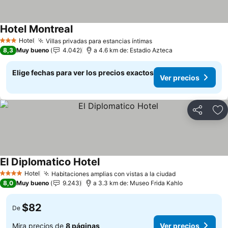
Hotel Montreal
Ver precios
Hotel
Villas privadas para estancias íntimas
Ver precios
3 Estrellas
8,3
Muy bueno
4.042
a 4.6 km de: Estadio Azteca
Elige fechas para ver los precios exactos
Ver precios
Compartir
Ag
El Diplomatico Hotel
Ver precios
Hotel
Habitaciones amplias con vistas a la ciudad
Ver precios
4 Estrellas
8,0
Muy bueno
9.243
a 3.3 km de: Museo Frida Kahlo
$82
De
Mira precios de
8 páginas
Ver precios