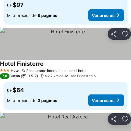
$97
De
Mira precios de
9 páginas
Ver precios
Compartir
Ag
Hotel Finisterre
Ver precios
Hotel
Restaurante internacional en el hotel
Ver precios
3 Estrellas
7,8
Bueno
3.517
a 2.2 km de: Museo Frida Kahlo
$64
De
Mira precios de
3 páginas
Ver precios
Compartir
Ag