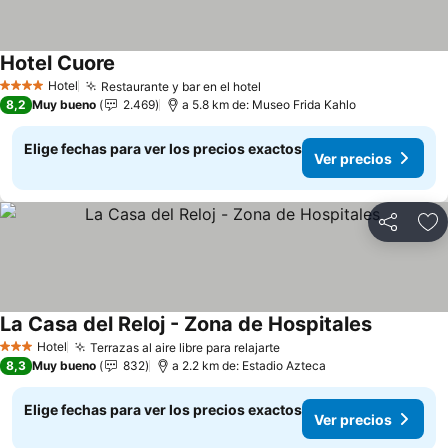
Hotel Cuore
Ver precios
Hotel
Restaurante y bar en el hotel
Ver precios
4 Estrellas
8,2
Muy bueno
2.469
a 5.8 km de: Museo Frida Kahlo
Elige fechas para ver los precios exactos
Ver precios
Compartir
Ag
La Casa del Reloj - Zona de Hospitales
Ver preci
Hotel
Terrazas al aire libre para relajarte
Ver precios
3 Estrellas
8,3
Muy bueno
832
a 2.2 km de: Estadio Azteca
Elige fechas para ver los precios exactos
Ver precios