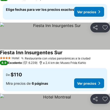
Elige fechas para ver los precios exactos
Ver precios
Compartir
Ag
Fiesta Inn Insurgentes Sur
Ver precios
Hotel
Restaurante con vistas panorámicas a la ciudad
Ver precio
4 Estrellas
8,9
Excelente
6.239
a 2.4 km de: Museo Frida Kahlo
$110
De
Mira precios de
6 páginas
Ver precios
Compartir
Ag