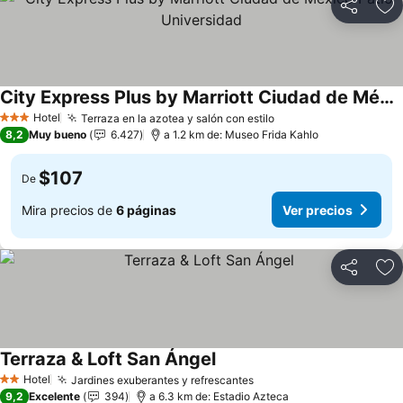
Compartir
Ag
City Express Plus by Marriott Ciudad de México Patio Universidad
Ver precios
Hotel
Terraza en la azotea y salón con estilo
Ver precios
3 Estrellas
8,2
Muy bueno
6.427
a 1.2 km de: Museo Frida Kahlo
$107
De
Mira precios de
6 páginas
Ver precios
Compartir
Ag
Terraza & Loft San Ángel
Ver precios
Hotel
Jardines exuberantes y refrescantes
Ver precios
2 Estrellas
9,2
Excelente
394
a 6.3 km de: Estadio Azteca