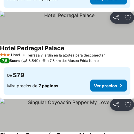
Compartir
Ag
Hotel Pedregal Palace
Ver precios
Hotel
Terraza y jardín en la azotea para desconectar
Ver precios
3 Estrellas
7,5
Bueno
3.840
a 7.3 km de: Museo Frida Kahlo
$79
De
Mira precios de
7 páginas
Ver precios
Compartir
Ag