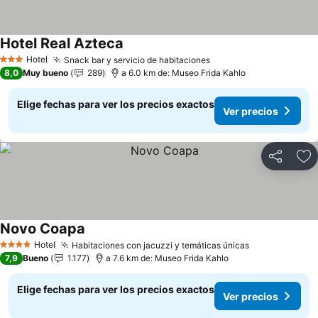
Hotel Real Azteca
Ver precios
Hotel
Snack bar y servicio de habitaciones
Ver precios
3 Estrellas
8,0
Muy bueno
289
a 6.0 km de: Museo Frida Kahlo
Elige fechas para ver los precios exactos
Ver precios
Compartir
Ag
Novo Coapa
Ver precios
Hotel
Habitaciones con jacuzzi y temáticas únicas
Ver precios
4 Estrellas
7,9
Bueno
1.177
a 7.6 km de: Museo Frida Kahlo
Elige fechas para ver los precios exactos
Ver precios