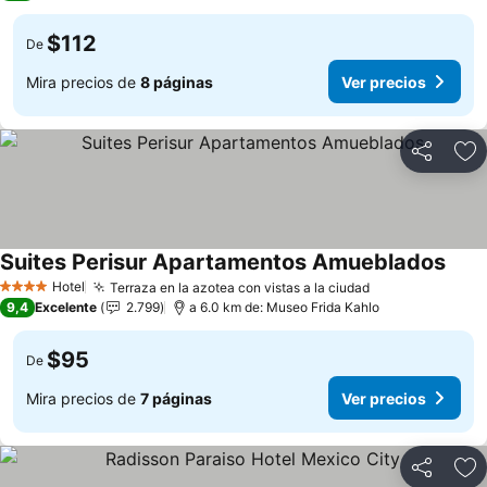
$112
De
Mira precios de
8 páginas
Ver precios
Compartir
Ag
Suites Perisur Apartamentos Amueblados
Ver 
Hotel
Terraza en la azotea con vistas a la ciudad
Ver precios
4 Estrellas
9,4
Excelente
2.799
a 6.0 km de: Museo Frida Kahlo
$95
De
Mira precios de
7 páginas
Ver precios
Compartir
Ag