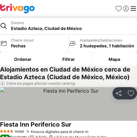
Favoritos
Iniciar 
Me
Destino
Estadio Azteca, Ciudad de México
Check-in/out
Huéspedes/habitaciones
Fechas
2 huéspedes, 1 habitación
Ordenar
Filtrar
Mapa
Alojamientos en Ciudad de México cerca de
Estadio Azteca (Ciudad de México, México)
Cómo los pagos afectan nuestro ranking
Compartir
Ag
Fiesta Inn Periferico Sur
Ver precios
Hotel
Kioscos digitales para el check-in
Ver precios
4 Estrellas