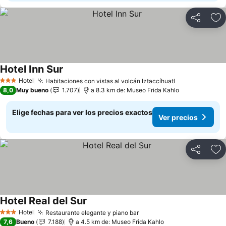
Compartir
Ag
Hotel Inn Sur
Ver precios
Hotel
Habitaciones con vistas al volcán Iztaccíhuatl
Ver precios
3 Estrellas
8,0
Muy bueno
1.707
a 8.3 km de: Museo Frida Kahlo
Elige fechas para ver los precios exactos
Ver precios
Compartir
Ag
Hotel Real del Sur
Ver precios
Hotel
Restaurante elegante y piano bar
Ver precios
3 Estrellas
7,6
Bueno
7.188
a 4.5 km de: Museo Frida Kahlo