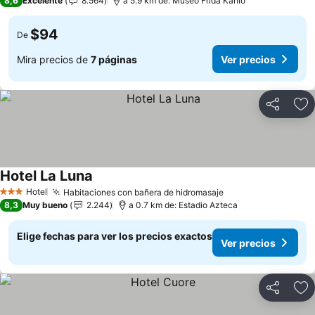
8,6
Excelente
8.564
a 5.9 km de: Museo Frida Kahlo
$94
De
Mira precios de
7 páginas
Ver precios
Compartir
Ag
Hotel La Luna
Ver precios
Hotel
Habitaciones con bañera de hidromasaje
Ver precios
3 Estrellas
8,3
Muy bueno
2.244
a 0.7 km de: Estadio Azteca
Elige fechas para ver los precios exactos
Ver precios
Compartir
Ag