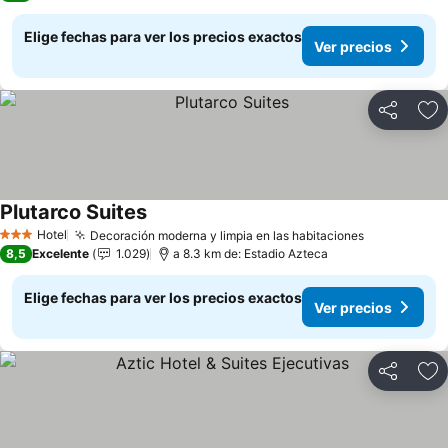
Elige fechas para ver los precios exactos
Ver precios
Compartir
Ag
Plutarco Suites
Ver precios
Hotel
Decoración moderna y limpia en las habitaciones
Ver precio
3 Estrellas
8,5
Excelente
1.029
a 8.3 km de: Estadio Azteca
Elige fechas para ver los precios exactos
Ver precios
Compartir
Ag