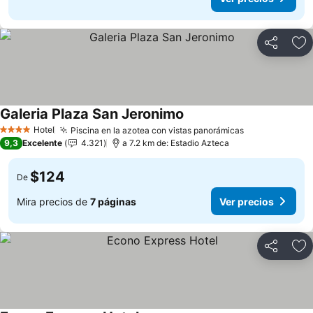
Compartir
Ag
Galeria Plaza San Jeronimo
Ver precios
Hotel
Piscina en la azotea con vistas panorámicas
Ver precios
4 Estrellas
9,3
Excelente
4.321
a 7.2 km de: Estadio Azteca
$124
De
Mira precios de
7 páginas
Ver precios
Compartir
Ag