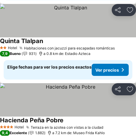
Compartir
Ag
Quinta Tlalpan
Ver precios
Hotel
Habitaciones con jacuzzi para escapadas románticas
Ver preci
2 Estrellas
7,9
Bueno
931
a 0.8 km de: Estadio Azteca
Elige fechas para ver los precios exactos
Ver precios
Compartir
Ag
Hacienda Peña Pobre
Ver precios
Hotel
Terraza en la azotea con vistas a la ciudad
Ver precios
4 Estrellas
9,4
Excelente
1.882
a 7.2 km de: Museo Frida Kahlo