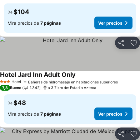
$104
De
Mira precios de
7 páginas
Ver precios
Compartir
Ag
Hotel Jard Inn Adult Only
Ver precios
Hotel
Bañeras de hidromasaje en habitaciones superiores
Ver preci
3 Estrellas
7,8
Bueno
1.342
a 3.7 km de: Estadio Azteca
$48
De
Mira precios de
7 páginas
Ver precios
Compartir
Ag