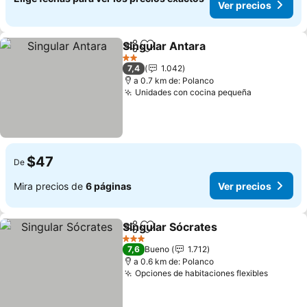
Ver precios
Singular Antara
Compartir
Agregar a favoritos
2 Estrellas
7,4
1.042
a 0.7 km de: Polanco
Unidades con cocina pequeña
$47
De
Mira precios de
6 páginas
Ver precios
Singular Sócrates
Compartir
Agregar a favoritos
3 Estrellas
7,6
Bueno
1.712
a 0.6 km de: Polanco
Opciones de habitaciones flexibles