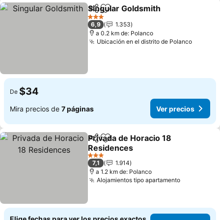
Singular Goldsmith
Compartir
Agregar a favoritos
3 Estrellas
6,9
1.353
a 0.2 km de: Polanco
Ubicación en el distrito de Polanco
$34
De
Mira precios de
7 páginas
Ver precios
Privada de Horacio 18
Compartir
Agregar a favoritos
Residences
3 Estrellas
7,1
1.914
a 1.2 km de: Polanco
Alojamientos tipo apartamento
Elige fechas para ver los precios exactos