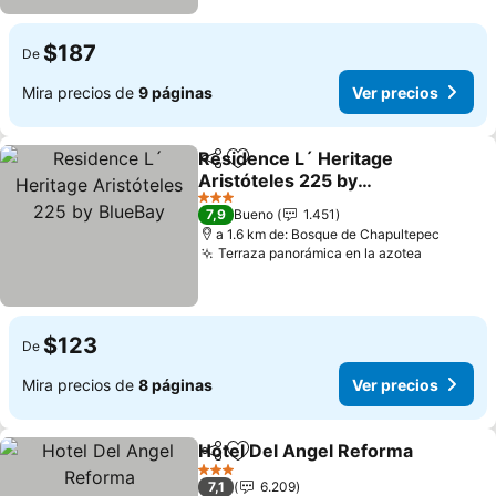
$187
De
Mira precios de
9 páginas
Ver precios
Residence L´ Heritage
Compartir
Agregar a favoritos
Aristóteles 225 by
BlueBay
3 Estrellas
7,9
Bueno
1.451
a 1.6 km de: Bosque de Chapultepec
Terraza panorámica en la azotea
$123
De
Mira precios de
8 páginas
Ver precios
Hotel Del Angel Reforma
Compartir
Agregar a favoritos
3 Estrellas
7,1
6.209