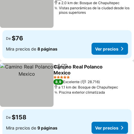
a 2.0 km de: Bosque de Chapultepec
Vistas panorámicas de la ciudad desde los
pisos superiores
$76
De
Mira precios de
8 páginas
Ver precios
Camino Real Polanco
Compartir
Agregar a favoritos
Mexico
5 Estrellas
8,9
Excelente
28.716
a 1.1 km de: Bosque de Chapultepec
Piscina exterior climatizada
$158
De
Mira precios de
9 páginas
Ver precios