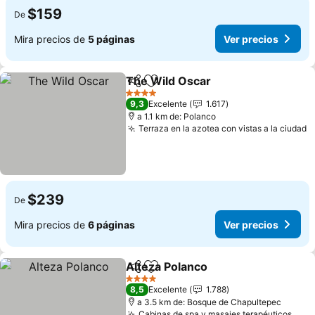
$159
De
Mira precios de
5 páginas
Ver precios
The Wild Oscar
Compartir
Agregar a favoritos
4 Estrellas
9,3
Excelente
1.617
a 1.1 km de: Polanco
Terraza en la azotea con vistas a la ciudad
$239
De
Mira precios de
6 páginas
Ver precios
Alteza Polanco
Compartir
Agregar a favoritos
4 Estrellas
8,5
Excelente
1.788
a 3.5 km de: Bosque de Chapultepec
Cabinas de spa y masajes terapéuticos