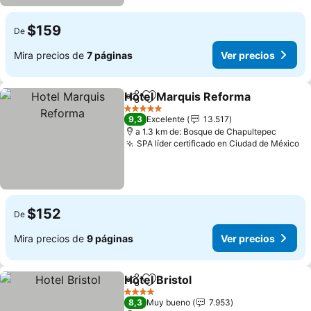
$159
De
Mira precios de
7 páginas
Ver precios
Hotel Marquis Reforma
Compartir
Agregar a favoritos
5 Estrellas
9,3
Excelente
13.517
a 1.3 km de: Bosque de Chapultepec
SPA líder certificado en Ciudad de México
$152
De
Mira precios de
9 páginas
Ver precios
Hotel Bristol
Compartir
Agregar a favoritos
4 Estrellas
8,3
Muy bueno
7.953