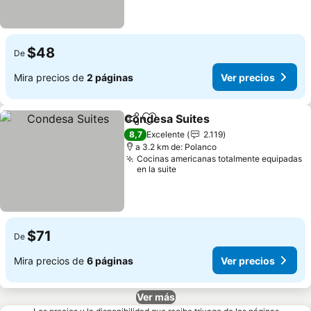
$48
De
Mira precios de
2 páginas
Ver precios
Condesa Suites
Compartir
Agregar a favoritos
8,7
Excelente
2.119
a 3.2 km de: Polanco
Cocinas americanas totalmente equipadas
en la suite
$71
De
Mira precios de
6 páginas
Ver precios
Ver más