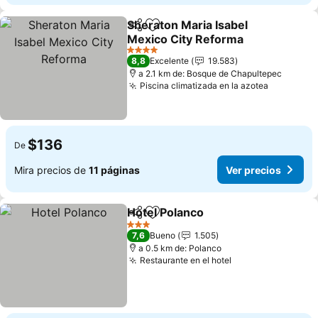
Sheraton Maria Isabel
Compartir
Agregar a favoritos
Mexico City Reforma
4 Estrellas
8,8
Excelente
19.583
a 2.1 km de: Bosque de Chapultepec
Piscina climatizada en la azotea
$136
De
Mira precios de
11 páginas
Ver precios
Hotel Polanco
Compartir
Agregar a favoritos
3 Estrellas
7,6
Bueno
1.505
a 0.5 km de: Polanco
Restaurante en el hotel