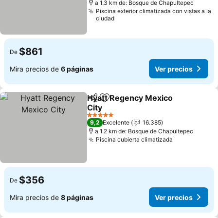
a 1.3 km de: Bosque de Chapultepec
Piscina exterior climatizada con vistas a la
ciudad
$861
De
Mira precios de
6 páginas
Ver precios
Hyatt Regency Mexico
Compartir
Agregar a favoritos
City
5 Estrellas
9,2
Excelente
16.385
a 1.2 km de: Bosque de Chapultepec
Piscina cubierta climatizada
$356
De
Mira precios de
8 páginas
Ver precios