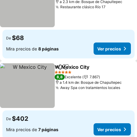
a 2.3 km de: Bosque de Chapultepec
Restaurante clásico Río 17
$68
De
Mira precios de
8 páginas
Ver precios
W Mexico City
Compartir
Agregar a favoritos
5 Estrellas
8,8
Excelente
7.867
a 1.4 km de: Bosque de Chapultepec
Away Spa con tratamientos locales
$402
De
Mira precios de
7 páginas
Ver precios