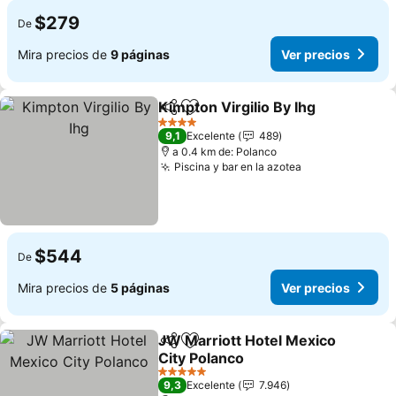
$279
De
Mira precios de
9 páginas
Ver precios
Kimpton Virgilio By Ihg
Compartir
Agregar a favoritos
4 Estrellas
9,1
Excelente
489
a 0.4 km de: Polanco
Piscina y bar en la azotea
$544
De
Mira precios de
5 páginas
Ver precios
JW Marriott Hotel Mexico
Compartir
Agregar a favoritos
City Polanco
5 Estrellas
9,3
Excelente
7.946