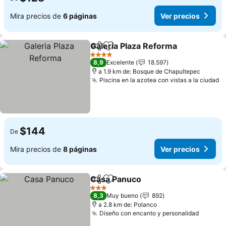
Mira precios de
6 páginas
Ver precios
Galeria Plaza Reforma
Compartir
Agregar a favoritos
4 Estrellas
8,9
Excelente
18.597
a 1.9 km de: Bosque de Chapultepec
Piscina en la azotea con vistas a la ciudad
$144
De
Mira precios de
8 páginas
Ver precios
Casa Panuco
Compartir
Agregar a favoritos
3 Estrellas
8,3
Muy bueno
892
a 2.8 km de: Polanco
Diseño con encanto y personalidad