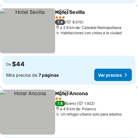
Hotel Sevilla
Compartir
Agregar a favoritos
3 Estrellas
7,4
8.010
a 2.9 km de: Catedral Metropolitana
Habitaciones con vistas a la ciudad
$44
De
Mira precios de
7 páginas
Ver precios
Hotel Ancona
Compartir
Agregar a favoritos
2 Estrellas
7,8
Bueno
1.922
a 4.6 km de: Polanco
Un refugio urbano solo para adultos