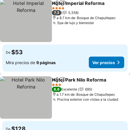
Hotel Imperial Reforma
Compartir
Agregar a favoritos
4 Estrellas
7,3
5.358
a 8.7 km de: Bosque de Chapultepec
Spa de lujo y bienestar
$53
De
Mira precios de
9 páginas
Ver precios
Hotel Park Nilo Reforma
Compartir
Agregar a favoritos
3 Estrellas
8,6
Excelente
695
a 1.7 km de: Bosque de Chapultepec
Piscina exterior con vistas a la ciudad
$128
De