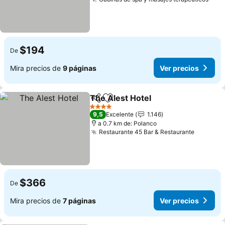
$194
De
Mira precios de
9 páginas
Ver precios
The Alest Hotel
Compartir
Agregar a favoritos
4 Estrellas
9,5
Excelente
1.146
a 0.7 km de: Polanco
Restaurante 45 Bar & Restaurante
$366
De
Mira precios de
7 páginas
Ver precios