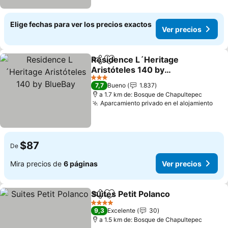
Elige fechas para ver los precios exactos
Ver precios
Residence L´Heritage
Compartir
Agregar a favoritos
Aristóteles 140 by
BlueBay
3 Estrellas
7,7
Bueno
1.837
a 1.7 km de: Bosque de Chapultepec
Aparcamiento privado en el alojamiento
$87
De
Mira precios de
6 páginas
Ver precios
Suites Petit Polanco
Compartir
Agregar a favoritos
4 Estrellas
9,3
Excelente
30
a 1.5 km de: Bosque de Chapultepec