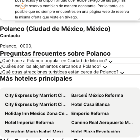
Los precios y la disponibilidad que recibe trivago de las páginas
web de reserva cambian de manera constante. Por lo tanto, es
posible que no siempre encuentres en una página web de reserva
la misma oferta que viste en trivago.
Polanco (Ciudad de México, México)
Contacto
Polanco
,
0000
,
Preguntas frecuentes sobre Polanco
¿Qué hace a Polanco popular en Ciudad de México?
¿Cuáles son los alojamientos cercanos a Polanco?
¿Qué otras atracciones turísticas están cerca de Polanco?
Más hoteles principales
City Express by Marriott Ciudad De México La Raza
Barceló México Reforma
City Express by Marriott Ciudad De Mexico Alameda
Hotel Casa Blanca
Holiday Inn Mexico Zona Centro By Ihg
Emporio Reforma
Hotel Imperial Reforma
Camino Real Aeropuerto Mexico
Sheraton Maria Isabel Mexico City Reforma
Hotel Plaza Revolución