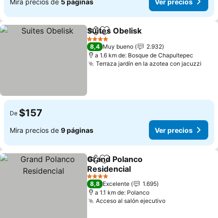
Mira precios de
5 páginas
Ver precios
Suites Obelisk
Compartir
Agregar a favoritos
4 Estrellas
8,4
Muy bueno
2.932
a 1.6 km de: Bosque de Chapultepec
Terraza jardín en la azotea con jacuzzi
$157
De
Mira precios de
9 páginas
Ver precios
Grand Polanco
Compartir
Agregar a favoritos
Residencial
4 Estrellas
8,8
Excelente
1.695
a 1.1 km de: Polanco
Acceso al salón ejecutivo