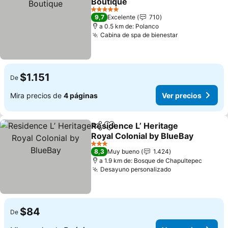
Boutique
5 Estrellas
9,7
Excelente
710
a 0.5 km de: Polanco
Cabina de spa de bienestar
$1.151
De
Mira precios de
4 páginas
Ver precios
Residence L’ Heritage
Compartir
Agregar a favoritos
Royal Colonial by BlueBay
3 Estrellas
8,3
Muy bueno
1.424
a 1.9 km de: Bosque de Chapultepec
Desayuno personalizado
$84
De