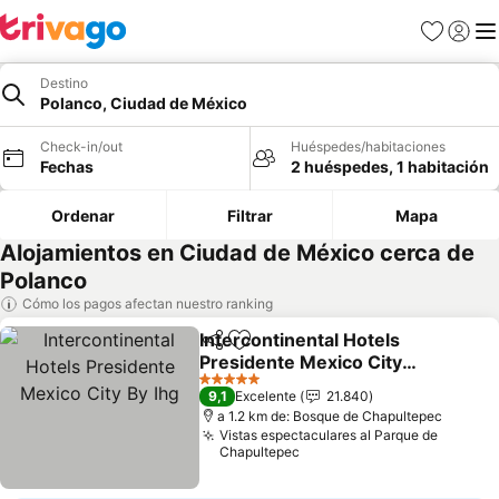
Favoritos
Iniciar 
Me
Destino
Polanco, Ciudad de México
Check-in/out
Huéspedes/habitaciones
Fechas
2 huéspedes, 1 habitación
Ordenar
Filtrar
Mapa
Alojamientos en Ciudad de México cerca de
Polanco
Cómo los pagos afectan nuestro ranking
Intercontinental Hotels
Compartir
Agregar a favoritos
Presidente Mexico City
By Ihg
5 Estrellas
9,1
Excelente
21.840
a 1.2 km de: Bosque de Chapultepec
Vistas espectaculares al Parque de
Chapultepec