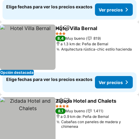
Elige fechas para ver los precios exactos
Ver precios
Hotel Villa Bernal
Compartir
Agregar a favoritos
3 Estrellas
8,4
Muy bueno
819
a 1.3 km de: Peña de Bernal
Arquitectura rústica-chic estilo hacienda
Opción destacada
Elige fechas para ver los precios exactos
Ver precios
Zidada Hotel and Chalets
Compartir
Agregar a favoritos
4 Estrellas
8,1
Muy bueno
1.411
a 0.9 km de: Peña de Bernal
Cabañas con paneles de madera y
chimenea