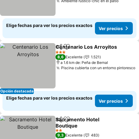
Ambiente rústico-chic en el patio
Elige fechas para ver los precios exactos
Ver precios
Centenario Los Arroyitos
Compartir
Agregar a favoritos
3 Estrellas
8,6
Excelente
1.521
a 1.6 km de: Peña de Bernal
Piscina cubierta con un entorno pintoresco
Opción destacada
Elige fechas para ver los precios exactos
Ver precios
Sacramento Hotel
Compartir
Agregar a favoritos
Boutique
2 Estrellas
9,3
Excelente
483