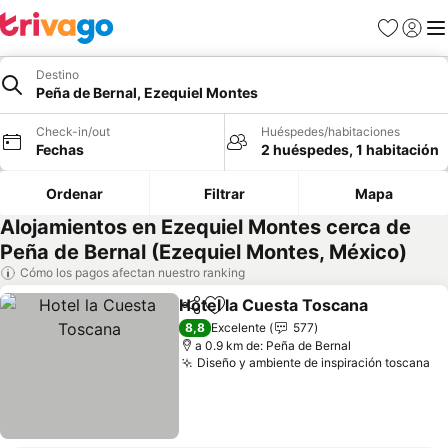
Favoritos
Iniciar 
Me
Destino
Peña de Bernal, Ezequiel Montes
Check-in/out
Huéspedes/habitaciones
Fechas
2 huéspedes, 1 habitación
Ordenar
Filtrar
Mapa
Alojamientos en Ezequiel Montes cerca de
Peña de Bernal (Ezequiel Montes, México)
Cómo los pagos afectan nuestro ranking
Hotel la Cuesta Toscana
Compartir
Agregar a favoritos
8,8
Excelente
577
a 0.9 km de: Peña de Bernal
Diseño y ambiente de inspiración toscana