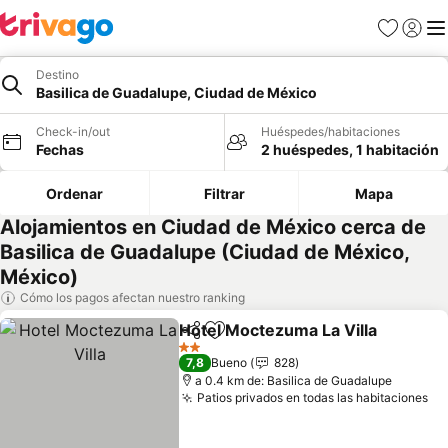
Favoritos
Iniciar 
Me
Destino
Basilica de Guadalupe, Ciudad de México
Check-in/out
Huéspedes/habitaciones
Fechas
2 huéspedes, 1 habitación
Ordenar
Filtrar
Mapa
Alojamientos en Ciudad de México cerca de
Basilica de Guadalupe (Ciudad de México,
México)
Cómo los pagos afectan nuestro ranking
Hotel Moctezuma La Villa
Compartir
Agregar a favoritos
2 Estrellas
7,8
Bueno
828
a 0.4 km de: Basilica de Guadalupe
Patios privados en todas las habitaciones
Ve