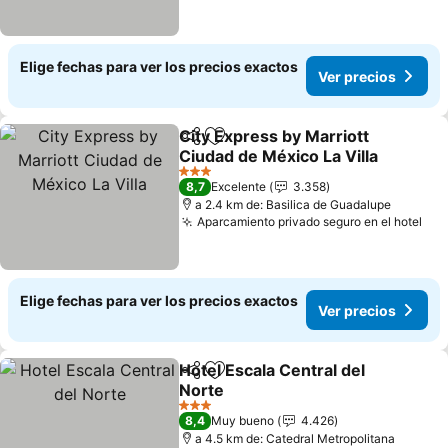
Elige fechas para ver los precios exactos
Ver precios
City Express by Marriott
Compartir
Agregar a favoritos
Ciudad de México La Villa
Ver precios
3 Estrellas
8,7
Excelente
3.358
a 2.4 km de: Basilica de Guadalupe
Aparcamiento privado seguro en el hotel
Ver
Elige fechas para ver los precios exactos
Ver precios
Hotel Escala Central del
Compartir
Agregar a favoritos
Norte
Ver precios
3 Estrellas
8,4
Muy bueno
4.426
a 4.5 km de: Catedral Metropolitana