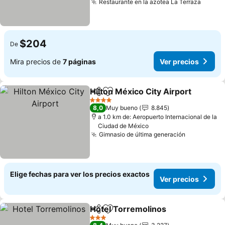
Restaurante en la azotea La Terraza
Ver pr
$204
De
Mira precios de
7 páginas
Ver precios
Hilton México City Airport
Compartir
Agregar a favoritos
4 Estrellas
8,0
Muy bueno
8.845
a 1.0 km de: Aeropuerto Internacional de la
Ciudad de México
Gimnasio de última generación
Ver precio
Elige fechas para ver los precios exactos
Ver precios
Hotel Torremolinos
Compartir
Agregar a favoritos
Ver pr
3 Estrellas