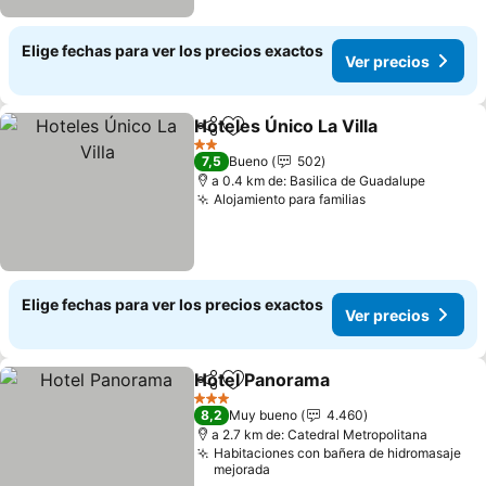
Elige fechas para ver los precios exactos
Ver precios
Hoteles Único La Villa
Compartir
Agregar a favoritos
Ver 
2 Estrellas
7,5
Bueno
502
a 0.4 km de: Basilica de Guadalupe
Alojamiento para familias
Ver precios
Elige fechas para ver los precios exactos
Ver precios
Hotel Panorama
Compartir
Agregar a favoritos
Ver precio
3 Estrellas
8,2
Muy bueno
4.460
a 2.7 km de: Catedral Metropolitana
Habitaciones con bañera de hidromasaje
mejorada