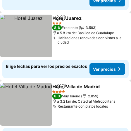
Ver precios
Hotel Juarez
Compartir
Agregar a favoritos
Ver precios
3 Estrellas
8,6
Excelente
3.593
a 5.8 km de: Basilica de Guadalupe
Habitaciones renovadas con vistas a la
ciudad
Elige fechas para ver los precios exactos
Ver precios
Hotel Villa de Madrid
Compartir
Agregar a favoritos
Ver p
4 Estrellas
8,3
Muy bueno
2.859
a 3.2 km de: Catedral Metropolitana
Restaurante con platos locales
Ver precio