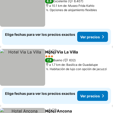
8,6
Excelente
6.407
a 10.1 km de: Museo Frida Kahlo
Opciones de alojamiento flexibles
Ver prec
Elige fechas para ver los precios exactos
Ver precios
Hotel Via La Villa
Compartir
Agregar a favoritos
Ver preci
3 Estrellas
7,9
Bueno
632
a 1.7 km de: Basilica de Guadalupe
Habitación de lujo con opción de jacuzzi
Ver
Elige fechas para ver los precios exactos
Ver precios
Hotel Ancona