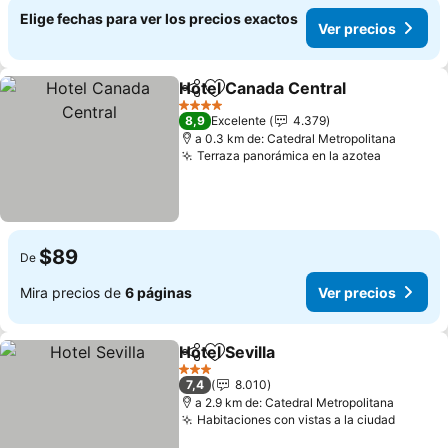
Elige fechas para ver los precios exactos
Ver precios
Hotel Canada Central
Compartir
Agregar a favoritos
Ver 
4 Estrellas
8,9
Excelente
4.379
a 0.3 km de: Catedral Metropolitana
Terraza panorámica en la azotea
Ver prec
$89
De
Mira precios de
6 páginas
Ver precios
Hotel Sevilla
Compartir
Agregar a favoritos
Ver precios
3 Estrellas
7,4
8.010
a 2.9 km de: Catedral Metropolitana
Habitaciones con vistas a la ciudad
Ver pr