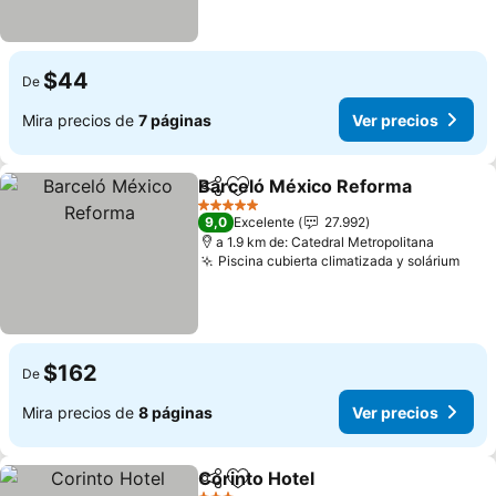
$44
De
Mira precios de
7 páginas
Ver precios
Barceló México Reforma
Compartir
Agregar a favoritos
V
5 Estrellas
9,0
Excelente
27.992
a 1.9 km de: Catedral Metropolitana
Piscina cubierta climatizada y solárium
Ver 
$162
De
Mira precios de
8 páginas
Ver precios
Corinto Hotel
Compartir
Agregar a favoritos
Ver precios