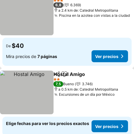
3 Estrellas
6,8
6.369
a 2.4 km de: Catedral Metropolitana
Piscina en la azotea con vistas a la ciudad
V
$40
De
Mira precios de
7 páginas
Ver precios
Hostal Amigo
Compartir
Agregar a favoritos
Ver precios
2 Estrellas
7,5
Bueno
3.746
a 0.5 km de: Catedral Metropolitana
Excursiones de un día por México
Ver prec
Elige fechas para ver los precios exactos
Ver precios