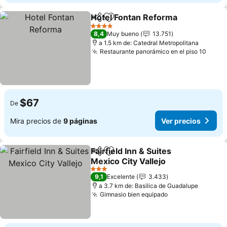
Hotel Fontan Reforma
Compartir
Agregar a favoritos
Ver 
4 Estrellas
8,4
Muy bueno
13.751
a 1.5 km de: Catedral Metropolitana
Restaurante panorámico en el piso 10
Ver p
$67
De
Mira precios de
9 páginas
Ver precios
Fairfield Inn & Suites
Compartir
Agregar a favoritos
Mexico City Vallejo
Ver precios
3 Estrellas
9,1
Excelente
3.433
a 3.7 km de: Basilica de Guadalupe
Gimnasio bien equipado
Ver precios