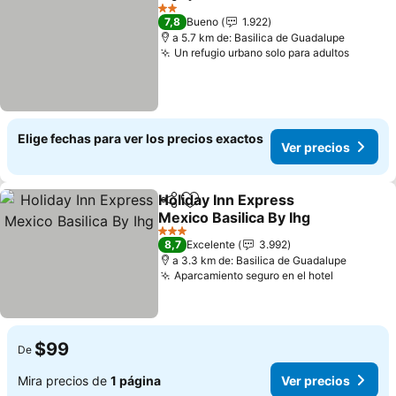
Compartir
Agregar a favoritos
Ver precios
2 Estrellas
7,8
Bueno
1.922
a 5.7 km de: Basilica de Guadalupe
Un refugio urbano solo para adultos
Ver pr
Elige fechas para ver los precios exactos
Ver precios
Holiday Inn Express
Compartir
Agregar a favoritos
Mexico Basilica By Ihg
Ver precios
3 Estrellas
8,7
Excelente
3.992
a 3.3 km de: Basilica de Guadalupe
Aparcamiento seguro en el hotel
Ver preci
$99
De
Mira precios de
1 página
Ver precios