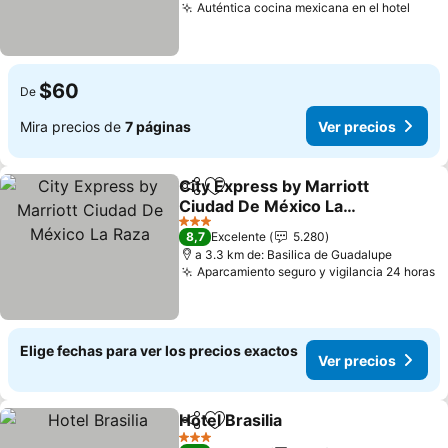
Auténtica cocina mexicana en el hotel
Ver 
$60
De
Mira precios de
7 páginas
Ver precios
City Express by Marriott
Compartir
Agregar a favoritos
Ciudad De México La
Raza
Ver precios
3 Estrellas
8,7
Excelente
5.280
a 3.3 km de: Basilica de Guadalupe
Aparcamiento seguro y vigilancia 24 horas
V
Elige fechas para ver los precios exactos
Ver precios
Hotel Brasilia
Compartir
Agregar a favoritos
Ver precios
3 Estrellas