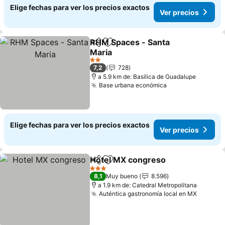
Elige fechas para ver los precios exactos
Ver precios
RHM Spaces - Santa
Compartir
Agregar a favoritos
Maria
Ver precios
2 Estrellas
7,2
728
a 5.9 km de: Basilica de Guadalupe
Base urbana económica
Ver precios
Elige fechas para ver los precios exactos
Ver precios
Hotel MX congreso
Compartir
Agregar a favoritos
Ver pre
3 Estrellas
8,1
Muy bueno
8.596
a 1.9 km de: Catedral Metropolitana
Auténtica gastronomía local en MX
Ver pre