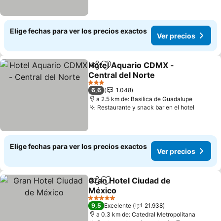
Elige fechas para ver los precios exactos
Ver precios
Hotel Aquario CDMX -
Compartir
Agregar a favoritos
Central del Norte
Ver precios
3 Estrellas
6,6
1.048
a 2.5 km de: Basilica de Guadalupe
Restaurante y snack bar en el hotel
Ver pre
Elige fechas para ver los precios exactos
Ver precios
Gran Hotel Ciudad de
Compartir
Agregar a favoritos
México
Ver precios
5 Estrellas
9,5
Excelente
21.938
a 0.3 km de: Catedral Metropolitana