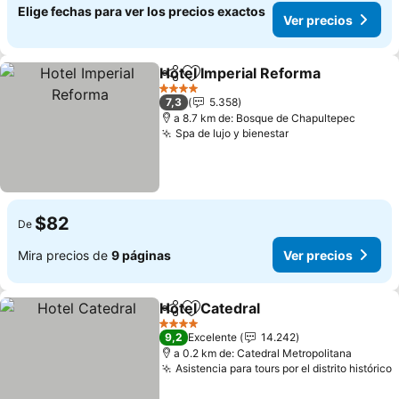
Elige fechas para ver los precios exactos
Ver precios
Hotel Imperial Reforma
Compartir
Agregar a favoritos
Ver
4 Estrellas
7,3
5.358
a 8.7 km de: Bosque de Chapultepec
Spa de lujo y bienestar
Ver precios
$82
De
Mira precios de
9 páginas
Ver precios
Hotel Catedral
Compartir
Agregar a favoritos
Ver precios
4 Estrellas
9,2
Excelente
14.242
a 0.2 km de: Catedral Metropolitana
Asistencia para tours por el distrito histórico
V