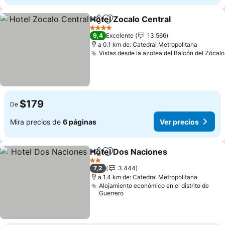
Hotel Zocalo Central
Compartir
Agregar a favoritos
Ver p
4 Estrellas
9,4
Excelente
13.566
a 0.1 km de: Catedral Metropolitana
Vistas desde la azotea del Balcón del Zócalo
$179
De
Mira precios de
6 páginas
Ver precios
Hotel Dos Naciones
Compartir
Agregar a favoritos
Ver pr
2 Estrellas
7,2
3.444
a 1.4 km de: Catedral Metropolitana
Alojamiento económico en el distrito de
Guerrero