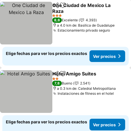
One Ciudad de Mexico La
Compartir
Agregar a favoritos
Raza
Ver precios
3 Estrellas
8,6
Excelente
4.393
a 4.0 km de: Basilica de Guadalupe
Estacionamiento privado seguro
Ver preci
Elige fechas para ver los precios exactos
Ver precios
Hotel Amigo Suites
Compartir
Agregar a favoritos
Ver pre
2 Estrellas
7,8
Bueno
2.541
a 0.3 km de: Catedral Metropolitana
Instalaciones de fitness en el hotel
Ver pre
Elige fechas para ver los precios exactos
Ver precios