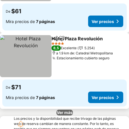
$61
De
Mira precios de
7 páginas
Ver precios
Hotel Plaza Revolución
Compartir
Agregar a favoritos
Ver
4 Estrellas
8,5
Excelente
5.254
a 1.9 km de: Catedral Metropolitana
Estacionamiento cubierto seguro
Ver prec
$71
De
Mira precios de
7 páginas
Ver precios
Ver más
Los precios y la disponibilidad que recibe trivago de las páginas
web de reserva cambian de manera constante. Por lo tanto, es
posible que no siempre encuentres en una página web de reserva