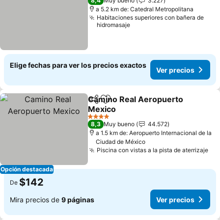
8,4
Muy bueno
3.227
a 5.2 km de: Catedral Metropolitana
Habitaciones superiores con bañera de
hidromasaje
Elige fechas para ver los precios exactos
Ver precios
Camino Real Aeropuerto
Compartir
Agregar a favoritos
Mexico
Ver precios
4 Estrellas
8,3
Muy bueno
44.572
a 1.5 km de: Aeropuerto Internacional de la
Ciudad de México
Piscina con vistas a la pista de aterrizaje
Ver
Opción destacada
$142
De
Mira precios de
9 páginas
Ver precios