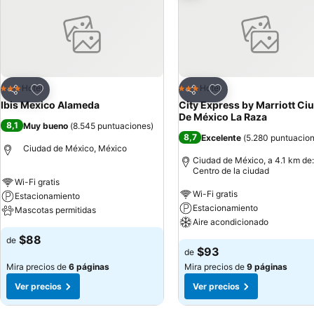
Agregar a favoritos
Agregar a favoritos
Hotel
Hotel
3 Estrellas
3 Estrellas
Compartir
Compartir
Ibis Mexico Alameda
City Express by Marriott Ci
De México La Raza
8,1
Muy bueno
(
8.545 puntuaciones
)
8,7
Excelente
(
5.280 puntuacio
Ciudad de México, México
Ciudad de México, a 4.1 km de:
Centro de la ciudad
Wi-Fi gratis
Wi-Fi gratis
Estacionamiento
Estacionamiento
Mascotas permitidas
Aire acondicionado
$88
de
$93
de
Mira precios de
6 páginas
Mira precios de
9 páginas
Ver precios
Ver precios