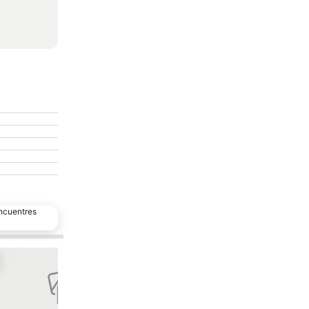
encuentres
egar a favoritos
Agregar a favorito
ir
Compartir