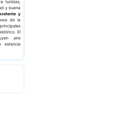
a turistas,
dad y buena
xcelente y
sos de la
rincipales
stórico. El
yen aire
a estancia
al
personal
o bufé
que
. Para una
 preferir