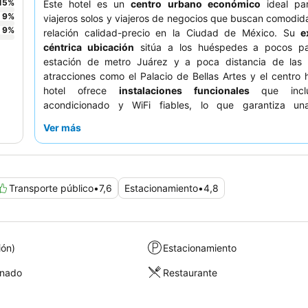
15
%
Este hotel es un
centro urbano económico
ideal par
9
%
viajeros solos y viajeros de negocios que buscan comodi
9
%
relación calidad-precio en la Ciudad de México. Su
e
céntrica ubicación
sitúa a los huéspedes a pocos pa
estación de metro Juárez y a poca distancia de las p
atracciones como el Palacio de Bellas Artes y el centro hi
hotel ofrece
instalaciones funcionales
que inclu
acondicionado y WiFi fiables, lo que garantiza un
confortable. Los huéspedes elogian constantemente 
Ver más
atento y amable
y el variado y de alta calidad
desayun
incluye platos mexicanos locales y frutas frescas
experiencia más tranquila, los huéspedes pueden
habitaciones que no den a la concurrida calle.
Transporte público
•
7,6
Estacionamiento
•
4,8
ión)
Estacionamiento
onado
Restaurante