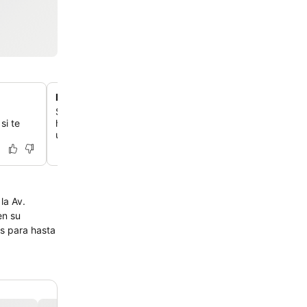
Desayuno bufé internacional variado
Saborea un desayuno muy bien valorado que incluye go
si te
hechos, platos tradicionales mexicanos y opciones cont
un luminoso comedor.
la Av.
en su
s para hasta