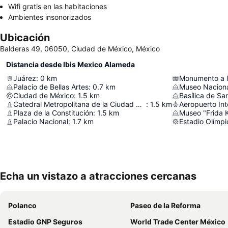
Wifi gratis en las habitaciones
Ambientes insonorizados
Ubicación
Balderas 49, 06050, Ciudad de México, México
Distancia desde Ibis Mexico Alameda
Juárez
:
0
km
Monumento a l
Palacio de Bellas Artes
:
0.7
km
Ciudad de México
:
1.5
km
Basílica de S
Catedral Metropolitana de la Ciudad de México
:
1.5
km
Plaza de la Constitución
:
1.5
km
Museo "Frida 
Palacio Nacional
:
1.7
km
Estadio Olímpi
Echa un vistazo a atracciones cercanas
Polanco
Paseo de la Reforma
Estadio GNP Seguros
World Trade Center México