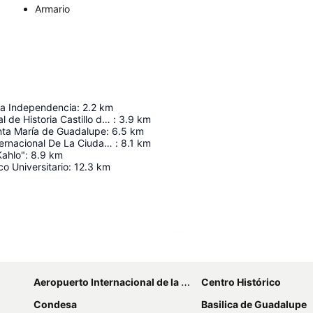
Armario
a Independencia
:
2.2
km
Museo Nacional de Historia Castillo de Chapultepec
:
3.9
km
anta María de Guadalupe
:
6.5
km
Aeropuerto Internacional De La Ciudad De México
:
8.1
km
Kahlo"
:
8.9
km
co Universitario
:
12.3
km
Ampliar mapa
Aeropuerto Internacional de la Ciudad de México
Centro Histórico
Condesa
Basilica de Guadalupe