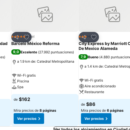
Agregar a favoritos
Agregar a favorit
Hotel
Hotel
5 Estrellas
3 Estrellas
Compartir
Compartir
udad
Barceló México Reforma
City Express by Marriott 
De Mexico Alameda
9,0
Excelente
(
27.992 puntuaciones
)
7,9
nes
)
Bueno
(
4.880 puntuacion
a 1.9 km de: Catedral Metropolitana
a 1.4 km de: Catedral Metro
Wi-Fi gratis
Wi-Fi gratis
Piscina
Aire acondicionado
Spa
Restaurante
$162
de
$86
de
Mira precios de
8 páginas
Mira precios de
6 páginas
Ver precios
Ver precios
Ver todos los alojamientos en Ciudad