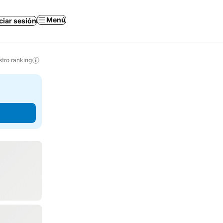
Menú
iciar sesión
tro ranking