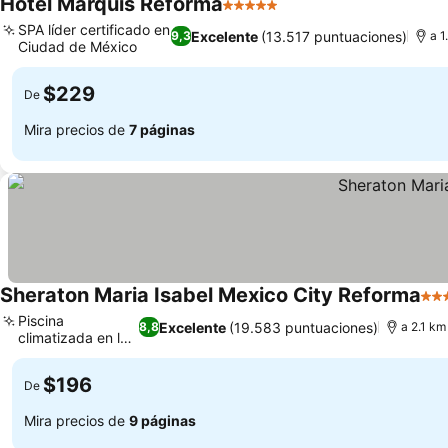
Hotel Marquis Reforma
5 Estrellas
SPA líder certificado en
Excelente
(13.517 puntuaciones)
9,3
a 
Ciudad de México
$229
De
Mira precios de
7 páginas
Sheraton Maria Isabel Mexico City Reforma
4 E
Piscina
Excelente
(19.583 puntuaciones)
8,8
a 2.1 k
climatizada en la
azotea
$196
De
Mira precios de
9 páginas