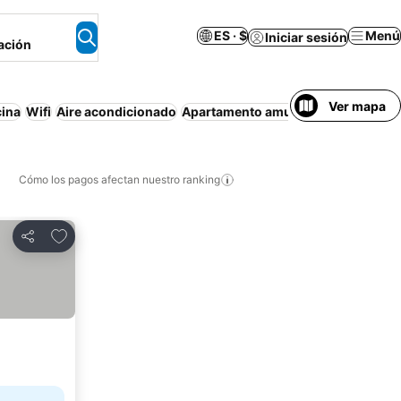
ES · $
Menú
Iniciar sesión
ación
Ver mapa
cina
Wifi
Aire acondicionado
Apartamento amueblado
Estacion
Cómo los pagos afectan nuestro ranking
Agregar a favoritos
Compartir