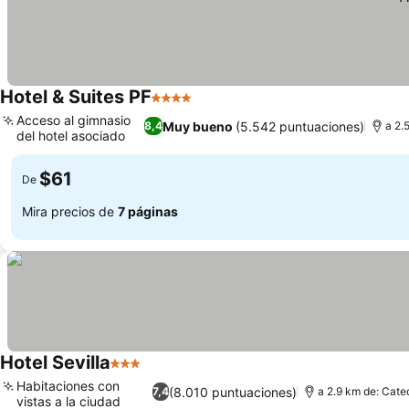
Hotel & Suites PF
4 Estrellas
Acceso al gimnasio
Muy bueno
(5.542 puntuaciones)
8,4
a 2.
del hotel asociado
$61
De
Mira precios de
7 páginas
Hotel Sevilla
3 Estrellas
Habitaciones con
(8.010 puntuaciones)
7,4
a 2.9 km de: Cate
vistas a la ciudad