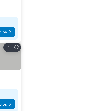
cios
Agregar a favoritos
Compartir
cios