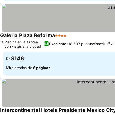
Galeria Plaza Reforma
4 Estrellas
Piscina en la azotea
Excelente
(18.597 puntuaciones)
8,9
a 
con vistas a la ciudad
$146
De
Mira precios de
6 páginas
Intercontinental Hotels Presidente Mexico Cit