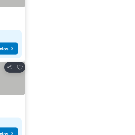
cios
Agregar a favoritos
Compartir
cios