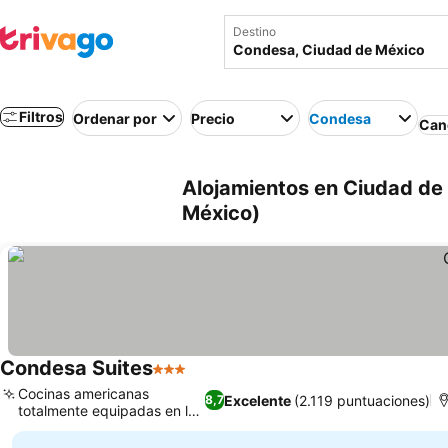
Destino
Filtros
Ordenar por
Precio
Condesa
Canc
Alojamientos en Ciudad de
México)
Condesa Suites
3 Estrellas
Cocinas americanas
Excelente
(2.119 puntuaciones)
8,7
totalmente equipadas en la
suite