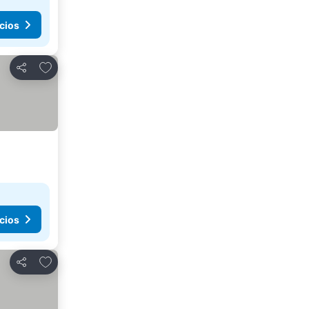
cios
Agregar a favoritos
Compartir
cios
Agregar a favoritos
Compartir