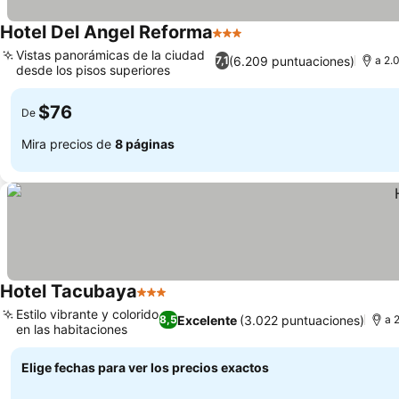
Hotel Del Angel Reforma
3 Estrellas
Vistas panorámicas de la ciudad
(6.209 puntuaciones)
7,1
a 2.
desde los pisos superiores
$76
De
Mira precios de
8 páginas
Hotel Tacubaya
3 Estrellas
Estilo vibrante y colorido
Excelente
(3.022 puntuaciones)
8,5
a 
en las habitaciones
Elige fechas para ver los precios exactos