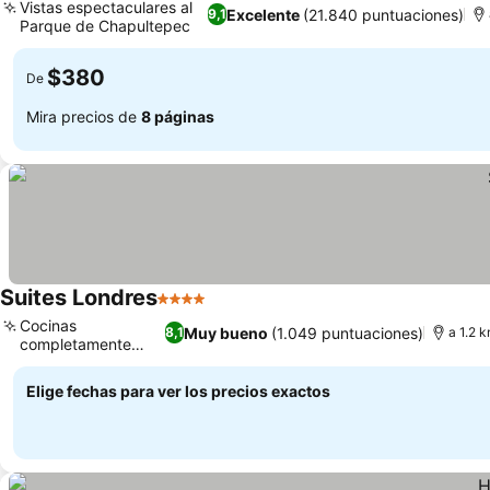
Vistas espectaculares al
Excelente
(21.840 puntuaciones)
9,1
Parque de Chapultepec
$380
De
Mira precios de
8 páginas
Suites Londres
4 Estrellas
Cocinas
Muy bueno
(1.049 puntuaciones)
8,1
a 1.2 
completamente
equipadas
Elige fechas para ver los precios exactos