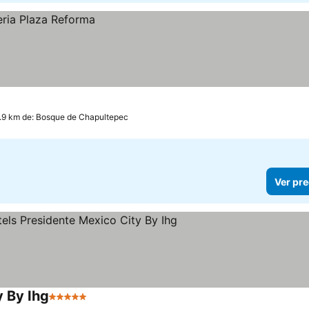
1.9 km de: Bosque de Chapultepec
Ver pre
y By Ihg
5 Estrellas