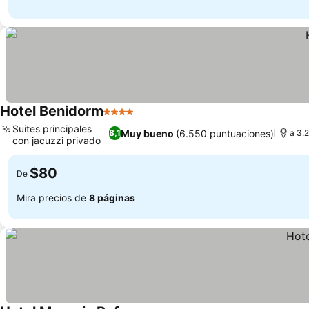
Hotel Benidorm
4 Estrellas
Suites principales
Muy bueno
(6.550 puntuaciones)
8,1
a 3.
con jacuzzi privado
$80
De
Mira precios de
8 páginas