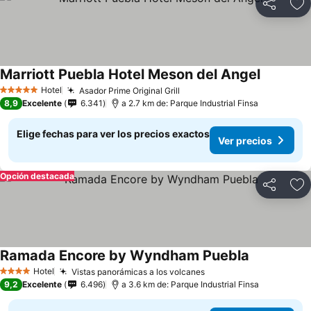
Compartir
Ag
Marriott Puebla Hotel Meson del Angel
Hotel
Asador Prime Original Grill
5 Estrellas
8,9
Excelente
6.341
a 2.7 km de: Parque Industrial Finsa
Elige fechas para ver los precios exactos
Ver precios
Opción destacada
Compartir
Ag
Ramada Encore by Wyndham Puebla
Hotel
Vistas panorámicas a los volcanes
4 Estrellas
9,2
Excelente
6.496
a 3.6 km de: Parque Industrial Finsa