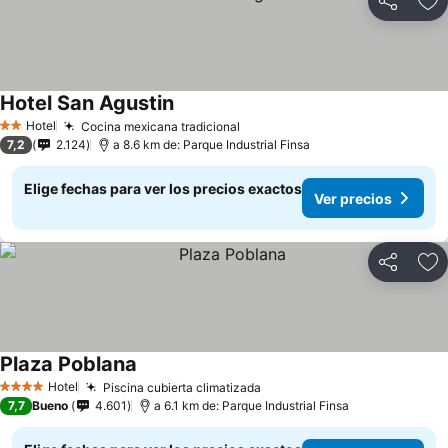
Compartir
Ag
Hotel San Agustin
Hotel
Cocina mexicana tradicional
2 Estrellas
7,2
2.124
a 8.6 km de: Parque Industrial Finsa
Elige fechas para ver los precios exactos
Ver precios
Compartir
Ag
Plaza Poblana
Hotel
Piscina cubierta climatizada
4 Estrellas
7,7
Bueno
4.601
a 6.1 km de: Parque Industrial Finsa