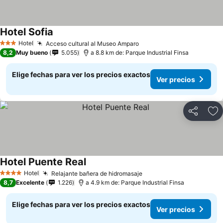
Hotel Sofia
Hotel
Acceso cultural al Museo Amparo
3 Estrellas
8,2
Muy bueno
5.055
a 8.8 km de: Parque Industrial Finsa
Elige fechas para ver los precios exactos
Ver precios
Compartir
Ag
Hotel Puente Real
Hotel
Relajante bañera de hidromasaje
4 Estrellas
8,7
Excelente
1.226
a 4.9 km de: Parque Industrial Finsa
Elige fechas para ver los precios exactos
Ver precios