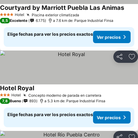
Courtyard by Marriott Puebla Las Animas
Hotel
Piscina exterior climatizada
4 Estrellas
8,5
Excelente
6.175
a 7.6 km de: Parque Industrial Finsa
Elige fechas para ver los precios exactos
Ver precios
Compartir
Ag
Hotel Royal
Hotel
Concepto moderno de parada en carretera
3 Estrellas
7,8
Bueno
893
a 5.3 km de: Parque Industrial Finsa
Elige fechas para ver los precios exactos
Ver precios