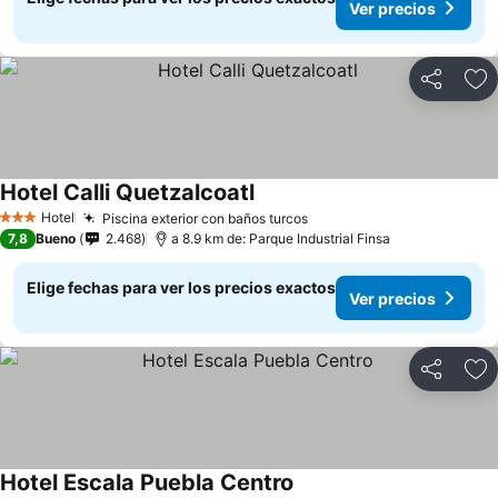
Ver precios
Compartir
Ag
Hotel Calli Quetzalcoatl
Hotel
Piscina exterior con baños turcos
3 Estrellas
7,8
Bueno
2.468
a 8.9 km de: Parque Industrial Finsa
Elige fechas para ver los precios exactos
Ver precios
Compartir
Ag
Hotel Escala Puebla Centro