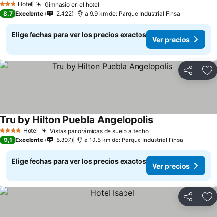
Hotel
Gimnasio en el hotel
3 Estrellas
8,7
Excelente
2.422
a 9.9 km de: Parque Industrial Finsa
Elige fechas para ver los precios exactos
Ver precios
Compartir
Ag
Tru by Hilton Puebla Angelopolis
Hotel
Vistas panorámicas de suelo a techo
4 Estrellas
9,1
Excelente
5.897
a 10.5 km de: Parque Industrial Finsa
Elige fechas para ver los precios exactos
Ver precios
Compartir
Ag