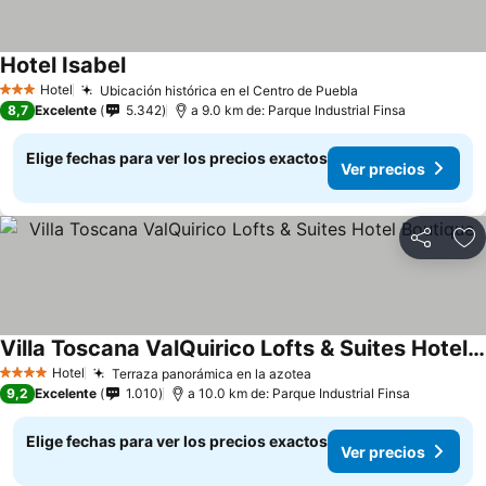
Hotel Isabel
Hotel
Ubicación histórica en el Centro de Puebla
3 Estrellas
8,7
Excelente
5.342
a 9.0 km de: Parque Industrial Finsa
Elige fechas para ver los precios exactos
Ver precios
Compartir
Ag
Villa Toscana ValQuirico Lofts & Suites Hotel Boutique
Hotel
Terraza panorámica en la azotea
4 Estrellas
9,2
Excelente
1.010
a 10.0 km de: Parque Industrial Finsa
Elige fechas para ver los precios exactos
Ver precios