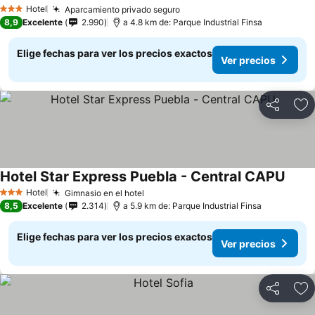
Hotel
Aparcamiento privado seguro
3 Estrellas
8,9
Excelente
2.990
a 4.8 km de: Parque Industrial Finsa
Elige fechas para ver los precios exactos
Ver precios
Compartir
Ag
Hotel Star Express Puebla - Central CAPU
Hotel
Gimnasio en el hotel
3 Estrellas
8,5
Excelente
2.314
a 5.9 km de: Parque Industrial Finsa
Elige fechas para ver los precios exactos
Ver precios
Compartir
Ag