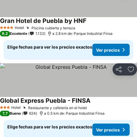
Gran Hotel de Puebla by HNF
Hotel
Piscina cubierta y terraza
4 Estrellas
9,2
Excelente
1.132
a 2.8 km de: Parque Industrial Finsa
Elige fechas para ver los precios exactos
Ver precios
Compartir
Ag
Global Express Puebla - FINSA
Hotel
Restaurante y cafetería en el hotel
3 Estrellas
7,7
Bueno
624
a 0.5 km de: Parque Industrial Finsa
Elige fechas para ver los precios exactos
Ver precios