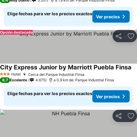
8,4
Muy bueno
5.551
a 1.9 km de: Parque Industrial Finsa
Elige fechas para ver los precios exactos
Ver precios
Opción destacada
Compartir
Ag
City Express Junior by Marriott Puebla Finsa
Hotel
Cerca del Parque Industrial Finsa
3 Estrellas
8,7
Excelente
4.675
a 0.9 km de: Parque Industrial Finsa
Elige fechas para ver los precios exactos
Ver precios
Compartir
Ag