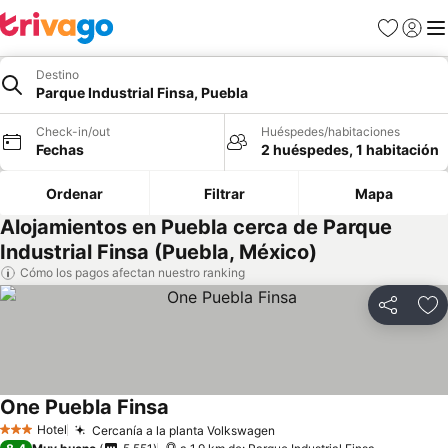
Favoritos
Iniciar 
Me
Destino
Parque Industrial Finsa, Puebla
Check-in/out
Huéspedes/habitaciones
Fechas
2 huéspedes, 1 habitación
Ordenar
Filtrar
Mapa
Alojamientos en Puebla cerca de Parque
Industrial Finsa (Puebla, México)
Cómo los pagos afectan nuestro ranking
Compartir
Ag
One Puebla Finsa
Hotel
Cercanía a la planta Volkswagen
3 Estrellas