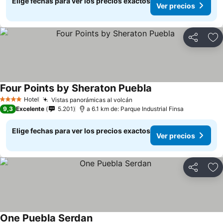
Elige fechas para ver los precios exactos
Ver precios
Compartir
Ag
Four Points by Sheraton Puebla
Hotel
Vistas panorámicas al volcán
4 Estrellas
9,3
Excelente
5.201
a 6.1 km de: Parque Industrial Finsa
Elige fechas para ver los precios exactos
Ver precios
Compartir
Ag
One Puebla Serdan