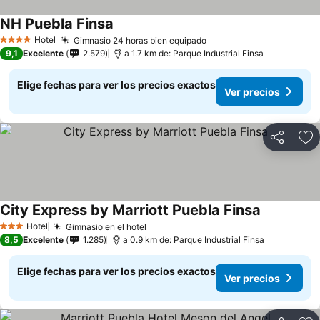
NH Puebla Finsa
Hotel
Gimnasio 24 horas bien equipado
4 Estrellas
9,1
Excelente
2.579
a 1.7 km de: Parque Industrial Finsa
Elige fechas para ver los precios exactos
Ver precios
Compartir
Ag
City Express by Marriott Puebla Finsa
Hotel
Gimnasio en el hotel
3 Estrellas
8,5
Excelente
1.285
a 0.9 km de: Parque Industrial Finsa
Elige fechas para ver los precios exactos
Ver precios