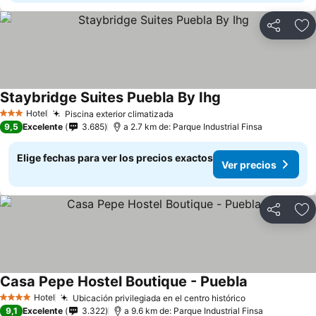
Compartir
Ag
Staybridge Suites Puebla By Ihg
Hotel
Piscina exterior climatizada
3 Estrellas
9,5
Excelente
3.685
a 2.7 km de: Parque Industrial Finsa
Elige fechas para ver los precios exactos
Ver precios
Compartir
Ag
Casa Pepe Hostel Boutique - Puebla
Hotel
Ubicación privilegiada en el centro histórico
4 Estrellas
9,1
Excelente
3.322
a 9.6 km de: Parque Industrial Finsa