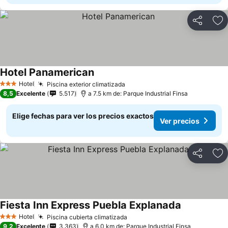
Compartir
Ag
Hotel Panamerican
Hotel
Piscina exterior climatizada
3 Estrellas
8,5
Excelente
5.517
a 7.5 km de: Parque Industrial Finsa
Elige fechas para ver los precios exactos
Ver precios
Compartir
Ag
Fiesta Inn Express Puebla Explanada
Hotel
Piscina cubierta climatizada
3 Estrellas
9,2
Excelente
3.363
a 6.0 km de: Parque Industrial Finsa