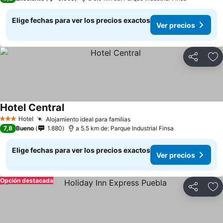
Elige fechas para ver los precios exactos
Ver precios
Compartir
Ag
Hotel Central
Hotel
Alojamiento ideal para familias
3 Estrellas
7,8
Bueno
1.880
a 5.5 km de: Parque Industrial Finsa
Elige fechas para ver los precios exactos
Ver precios
Opción destacada
Compartir
Ag