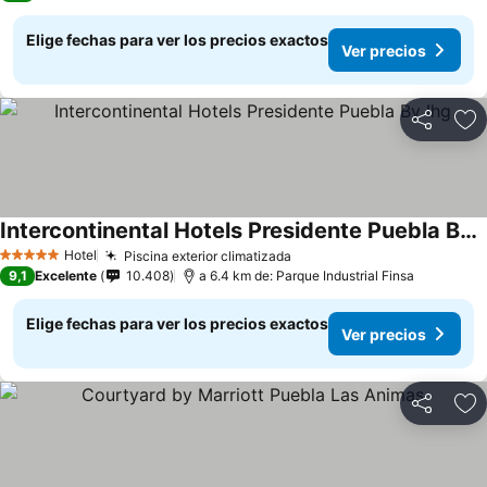
Elige fechas para ver los precios exactos
Ver precios
Compartir
Ag
Intercontinental Hotels Presidente Puebla By Ihg
Hotel
Piscina exterior climatizada
5 Estrellas
9,1
Excelente
10.408
a 6.4 km de: Parque Industrial Finsa
Elige fechas para ver los precios exactos
Ver precios
Compartir
Ag