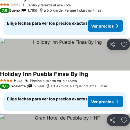
Hotel
Jardín y terraza al aire libre
3 Estrellas
7,6
Bueno
1.785
a 5.0 km de: Parque Industrial Finsa
Elige fechas para ver los precios exactos
Ver precios
Compartir
Ag
Holiday Inn Puebla Finsa By Ihg
Hotel
Piscina cubierta en la azotea
4 Estrellas
9,0
Excelente
5.599
a 1.9 km de: Parque Industrial Finsa
Elige fechas para ver los precios exactos
Ver precios
Compartir
Ag