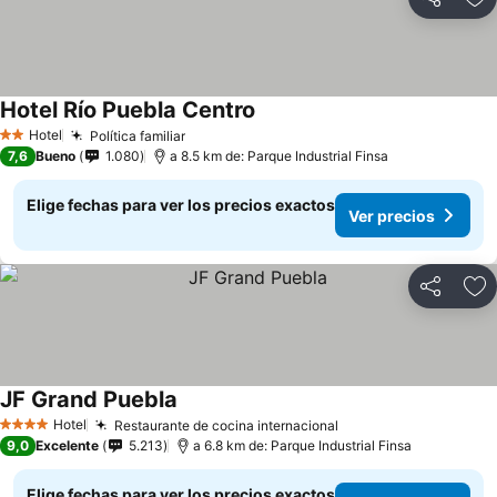
Compartir
Ag
Hotel Río Puebla Centro
Hotel
Política familiar
2 Estrellas
7,6
Bueno
1.080
a 8.5 km de: Parque Industrial Finsa
Elige fechas para ver los precios exactos
Ver precios
Compartir
Ag
JF Grand Puebla
Hotel
Restaurante de cocina internacional
4 Estrellas
9,0
Excelente
5.213
a 6.8 km de: Parque Industrial Finsa
Elige fechas para ver los precios exactos