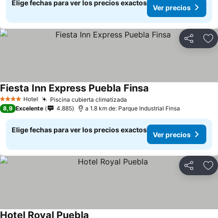
Elige fechas para ver los precios exactos
Ver precios
Compartir
Ag
Fiesta Inn Express Puebla Finsa
Hotel
Piscina cubierta climatizada
4 Estrellas
8,9
Excelente
4.885
a 1.8 km de: Parque Industrial Finsa
Elige fechas para ver los precios exactos
Ver precios
Compartir
Ag
Hotel Royal Puebla