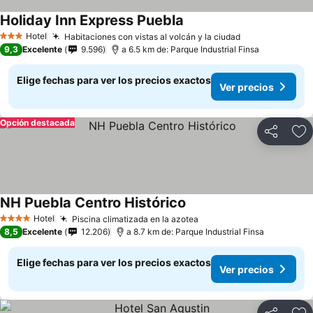
Holiday Inn Express Puebla
Hotel
Habitaciones con vistas al volcán y la ciudad
3 Estrellas
9,3
Excelente
9.596
a 6.5 km de: Parque Industrial Finsa
Elige fechas para ver los precios exactos
Ver precios
Opción destacada
Compartir
Ag
NH Puebla Centro Histórico
Hotel
Piscina climatizada en la azotea
4 Estrellas
8,5
Excelente
12.206
a 8.7 km de: Parque Industrial Finsa
Elige fechas para ver los precios exactos
Ver precios