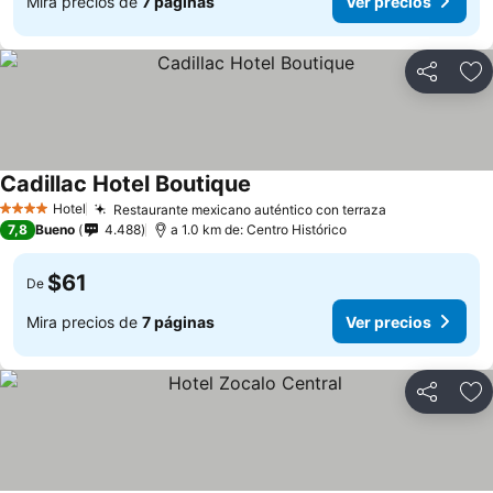
Mira precios de
7 páginas
Ver precios
Compartir
Ag
Cadillac Hotel Boutique
Hotel
Restaurante mexicano auténtico con terraza
4 Estrellas
7,8
Bueno
4.488
a 1.0 km de: Centro Histórico
$61
De
Mira precios de
7 páginas
Ver precios
Compartir
Ag