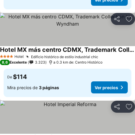
Compartir
Ag
Hotel MX más centro CDMX, Trademark Collection by Wyndham
Hotel
Edificio histórico de estilo industrial chic
4 Estrellas
8,6
Excelente
3.323
a 0.3 km de: Centro Histórico
$114
De
Mira precios de
3 páginas
Ver precios
Compartir
Ag