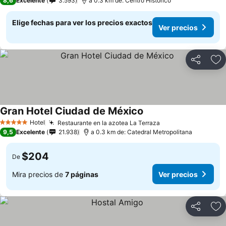
8,6
Excelente
3.593
a 0.3 km de: Centro Histórico
Elige fechas para ver los precios exactos
Ver precios
Compartir
Ag
Gran Hotel Ciudad de México
Hotel
Restaurante en la azotea La Terraza
5 Estrellas
9,5
Excelente
21.938
a 0.3 km de: Catedral Metropolitana
$204
De
Mira precios de
7 páginas
Ver precios
Compartir
Ag