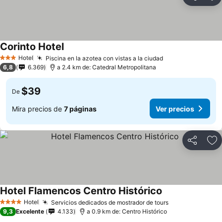
Compartir
Ag
Corinto Hotel
Hotel
Piscina en la azotea con vistas a la ciudad
3 Estrellas
6,8
6.369
a 2.4 km de: Catedral Metropolitana
$39
De
Mira precios de
7 páginas
Ver precios
Compartir
Ag
Hotel Flamencos Centro Histórico
Hotel
Servicios dedicados de mostrador de tours
4 Estrellas
9,3
Excelente
4.133
a 0.9 km de: Centro Histórico