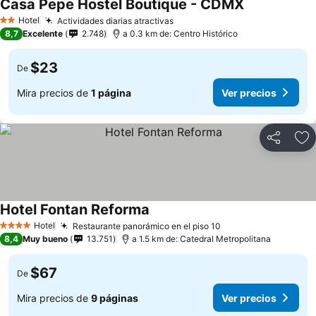
Casa Pepe Hostel Boutique - CDMX
Hotel
Actividades diarias atractivas
2 Estrellas
8,7
Excelente
2.748
a 0.3 km de: Centro Histórico
$23
De
Mira precios de
1 página
Ver precios
Compartir
Ag
Hotel Fontan Reforma
Hotel
Restaurante panorámico en el piso 10
4 Estrellas
8,4
Muy bueno
13.751
a 1.5 km de: Catedral Metropolitana
$67
De
Mira precios de
9 páginas
Ver precios