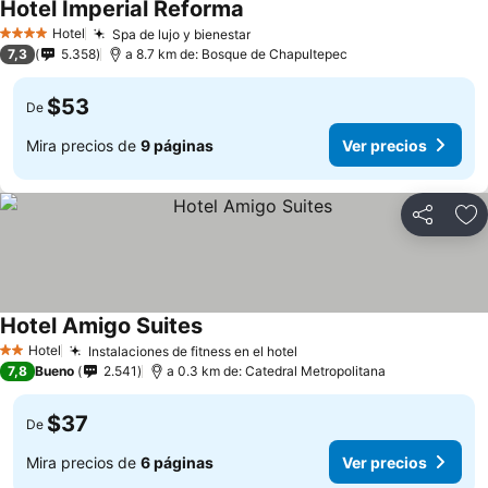
Hotel Imperial Reforma
Hotel
Spa de lujo y bienestar
4 Estrellas
7,3
5.358
a 8.7 km de: Bosque de Chapultepec
$53
De
Mira precios de
9 páginas
Ver precios
Compartir
Ag
Hotel Amigo Suites
Hotel
Instalaciones de fitness en el hotel
2 Estrellas
7,8
Bueno
2.541
a 0.3 km de: Catedral Metropolitana
$37
De
Mira precios de
6 páginas
Ver precios