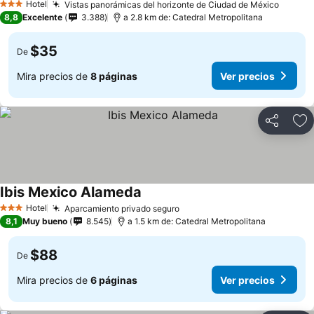
Hotel
Vistas panorámicas del horizonte de Ciudad de México
3 Estrellas
8,8
Excelente
3.388
a 2.8 km de: Catedral Metropolitana
$35
De
Mira precios de
8 páginas
Ver precios
Compartir
Ag
Ibis Mexico Alameda
Hotel
Aparcamiento privado seguro
3 Estrellas
8,1
Muy bueno
8.545
a 1.5 km de: Catedral Metropolitana
$88
De
Mira precios de
6 páginas
Ver precios