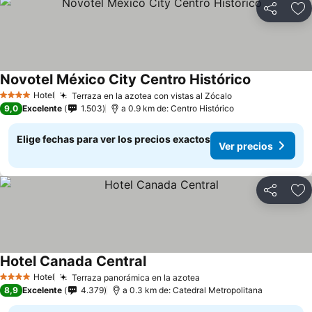
Compartir
Ag
Novotel México City Centro Histórico
Hotel
Terraza en la azotea con vistas al Zócalo
4 Estrellas
9,0
Excelente
1.503
a 0.9 km de: Centro Histórico
Elige fechas para ver los precios exactos
Ver precios
Compartir
Ag
Hotel Canada Central
Hotel
Terraza panorámica en la azotea
4 Estrellas
8,9
Excelente
4.379
a 0.3 km de: Catedral Metropolitana