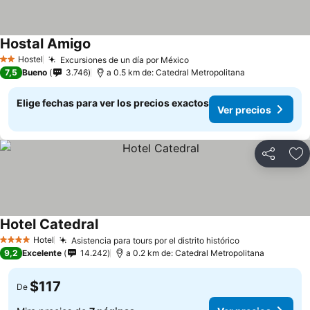
Hostal Amigo
Hostel
Excursiones de un día por México
2 Estrellas
7,5
Bueno
3.746
a 0.5 km de: Catedral Metropolitana
Elige fechas para ver los precios exactos
Ver precios
Compartir
Ag
Hotel Catedral
Hotel
Asistencia para tours por el distrito histórico
4 Estrellas
9,2
Excelente
14.242
a 0.2 km de: Catedral Metropolitana
$117
De