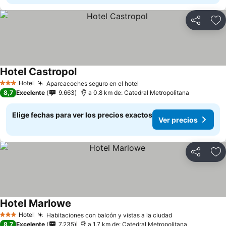
Compartir
Ag
Hotel Castropol
Hotel
Aparcacoches seguro en el hotel
3 Estrellas
8,7
Excelente
9.663
a 0.8 km de: Catedral Metropolitana
Elige fechas para ver los precios exactos
Ver precios
Compartir
Ag
Hotel Marlowe
Hotel
Habitaciones con balcón y vistas a la ciudad
3 Estrellas
8,7
Excelente
7.235
a 1.7 km de: Catedral Metropolitana