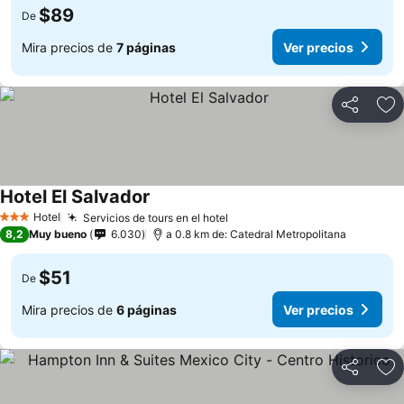
$89
De
Mira precios de
7 páginas
Ver precios
Compartir
Ag
Hotel El Salvador
Hotel
Servicios de tours en el hotel
3 Estrellas
8,2
Muy bueno
6.030
a 0.8 km de: Catedral Metropolitana
$51
De
Mira precios de
6 páginas
Ver precios
Compartir
Ag