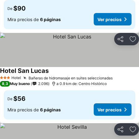
$90
De
Mira precios de
6 páginas
Ver precios
Compartir
Ag
Hotel San Lucas
Hotel
Bañeras de hidromasaje en suites seleccionadas
3 Estrellas
8,3
Muy bueno
2.096
a 0.9 km de: Centro Histórico
$56
De
Mira precios de
6 páginas
Ver precios
Compartir
Ag