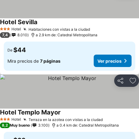
Hotel Sevilla
Hotel
Habitaciones con vistas a la ciudad
3 Estrellas
7,4
8.010
a 2.9 km de: Catedral Metropolitana
$44
De
Mira precios de
7 páginas
Ver precios
Compartir
Ag
Hotel Templo Mayor
Hotel
Terraza en la azotea con vistas a la ciudad
3 Estrellas
8,2
Muy bueno
3.100
a 0.4 km de: Catedral Metropolitana