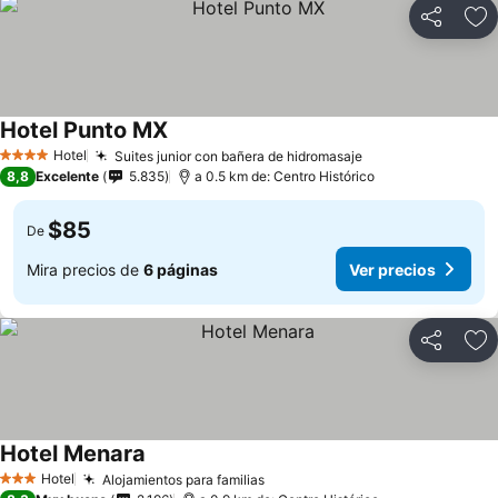
Compartir
Ag
Hotel Punto MX
Hotel
Suites junior con bañera de hidromasaje
4 Estrellas
8,8
Excelente
5.835
a 0.5 km de: Centro Histórico
$85
De
Mira precios de
6 páginas
Ver precios
Compartir
Ag
Hotel Menara
Hotel
Alojamientos para familias
3 Estrellas