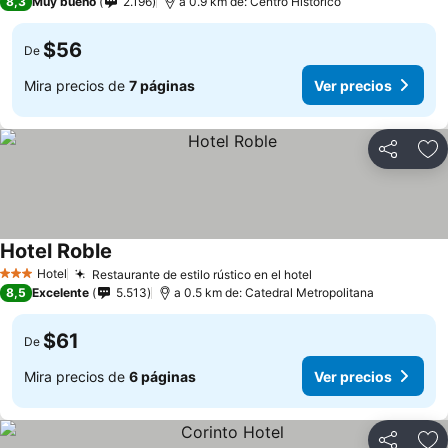
8,3
Muy bueno
2.196
a 0.9 km de: Centro Histórico
$56
De
Mira precios de
7 páginas
Ver precios
Compartir
Ag
Hotel Roble
Hotel
Restaurante de estilo rústico en el hotel
3 Estrellas
8,5
Excelente
5.513
a 0.5 km de: Catedral Metropolitana
$61
De
Mira precios de
6 páginas
Ver precios