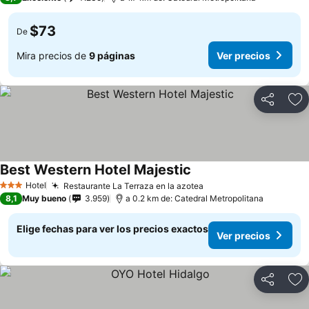
$73
De
Mira precios de
9 páginas
Ver precios
Compartir
Ag
Best Western Hotel Majestic
Hotel
Restaurante La Terraza en la azotea
3 Estrellas
8,1
Muy bueno
3.959
a 0.2 km de: Catedral Metropolitana
Elige fechas para ver los precios exactos
Ver precios
Compartir
Ag