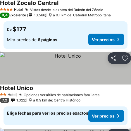
Hotel Zocalo Central
Hotel
Vistas desde la azotea del Balcón del Zócalo
4 Estrellas
9,4
Excelente
13.566
a 0.1 km de: Catedral Metropolitana
$177
De
Mira precios de
6 páginas
Ver precios
Compartir
Ag
Hotel Unico
Hotel
Opciones versátiles de habitaciones familiares
2 Estrellas
7,2
1.022
a 0.9 km de: Centro Histórico
Elige fechas para ver los precios exactos
Ver precios