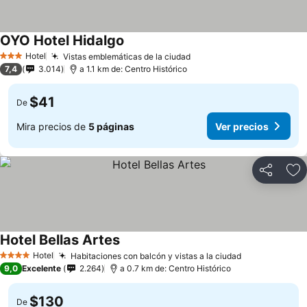
OYO Hotel Hidalgo
Hotel
Vistas emblemáticas de la ciudad
3 Estrellas
7,4
3.014
a 1.1 km de: Centro Histórico
$41
De
Mira precios de
5 páginas
Ver precios
Compartir
Ag
Hotel Bellas Artes
Hotel
Habitaciones con balcón y vistas a la ciudad
4 Estrellas
9,0
Excelente
2.264
a 0.7 km de: Centro Histórico
$130
De