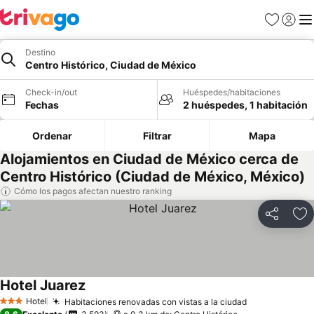
Favoritos
Iniciar 
Me
Destino
Centro Histórico, Ciudad de México
Check-in/out
Huéspedes/habitaciones
Fechas
2 huéspedes, 1 habitación
Ordenar
Filtrar
Mapa
Alojamientos en Ciudad de México cerca de
Centro Histórico (Ciudad de México, México)
Cómo los pagos afectan nuestro ranking
Compartir
Ag
Hotel Juarez
Hotel
Habitaciones renovadas con vistas a la ciudad
3 Estrellas