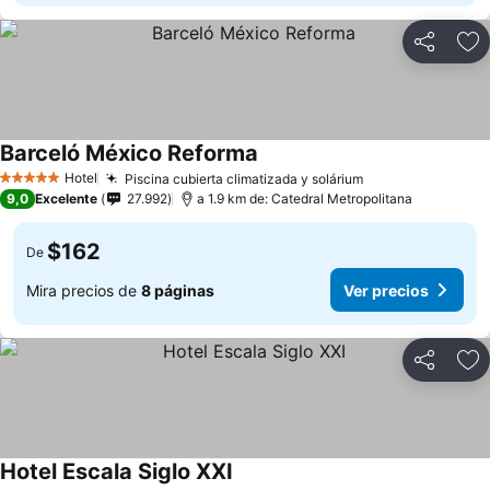
Compartir
Ag
Barceló México Reforma
Hotel
Piscina cubierta climatizada y solárium
5 Estrellas
9,0
Excelente
27.992
a 1.9 km de: Catedral Metropolitana
$162
De
Mira precios de
8 páginas
Ver precios
Compartir
Ag
Hotel Escala Siglo XXI