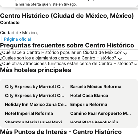
la misma oferta que viste en trivago.
Centro Histórico (Ciudad de México, México)
Contacto
Ciudad de México
,
|
Página oficial
Preguntas frecuentes sobre Centro Histórico
¿Qué hace a Centro Histórico popular en Ciudad de México?
¿Cuáles son los alojamientos cercanos a Centro Histórico?
¿Qué otras atracciones turísticas están cerca de Centro Histórico?
Más hoteles principales
City Express by Marriott Ciudad De México La Raza
Barceló México Reforma
City Express by Marriott Ciudad De Mexico Alameda
Hotel Casa Blanca
Holiday Inn Mexico Zona Centro By Ihg
Emporio Reforma
Hotel Imperial Reforma
Camino Real Aeropuerto Mexico
Sheraton Maria Isabel Mexico City Reforma
Hotel Plaza Revolución
Más Puntos de Interés - Centro Histórico
City Express by Marriott Ciudad de México Tlalnepantla
Hotel Fontan Reforma