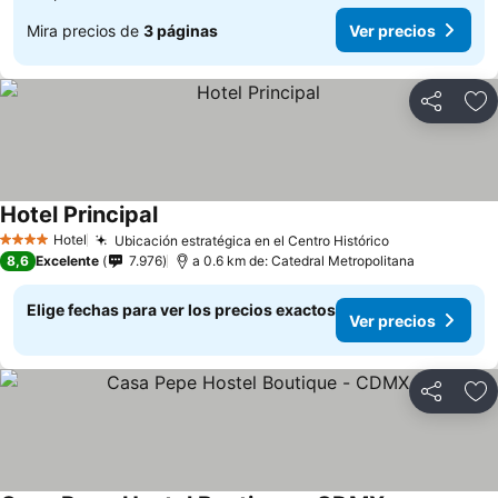
Mira precios de
3 páginas
Ver precios
Compartir
Ag
Hotel Principal
Hotel
Ubicación estratégica en el Centro Histórico
4 Estrellas
8,6
Excelente
7.976
a 0.6 km de: Catedral Metropolitana
Elige fechas para ver los precios exactos
Ver precios
Compartir
Ag