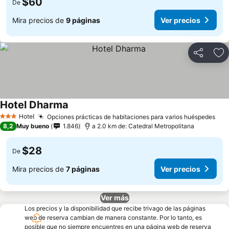
$60
De
Mira precios de
9 páginas
Ver precios
Compartir
Ag
Hotel Dharma
Hotel
Opciones prácticas de habitaciones para varios huéspedes
3 Estrellas
8,2
Muy bueno
1.846
a 2.0 km de: Catedral Metropolitana
$28
De
Mira precios de
7 páginas
Ver precios
Ver más
Los precios y la disponibilidad que recibe trivago de las páginas
web de reserva cambian de manera constante. Por lo tanto, es
posible que no siempre encuentres en una página web de reserva