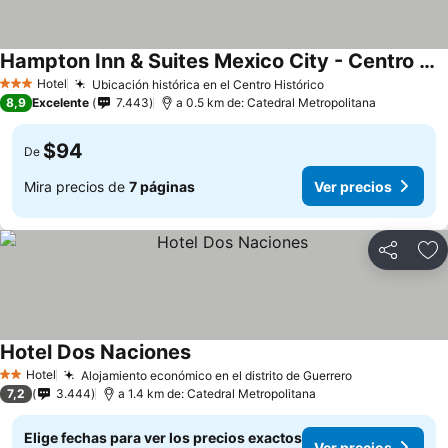
Hampton Inn & Suites Mexico City - Centro Historico
Hotel
Ubicación histórica en el Centro Histórico
3 Estrellas
8,9
Excelente
7.443
a 0.5 km de: Catedral Metropolitana
$94
De
Mira precios de
7 páginas
Ver precios
Compartir
Ag
Hotel Dos Naciones
Hotel
Alojamiento económico en el distrito de Guerrero
2 Estrellas
7,2
3.444
a 1.4 km de: Catedral Metropolitana
Elige fechas para ver los precios exactos
Ver precios