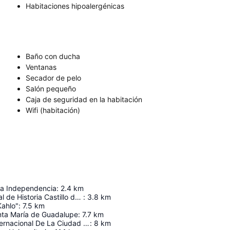
Habitaciones hipoalergénicas
Baño con ducha
Ventanas
Secador de pelo
Salón pequeño
Caja de seguridad en la habitación
Wifi (habitación)
a Independencia
:
2.4
km
Museo Nacional de Historia Castillo de Chapultepec
:
3.8
km
Kahlo"
:
7.5
km
anta María de Guadalupe
:
7.7
km
Aeropuerto Internacional De La Ciudad De México
:
8
km