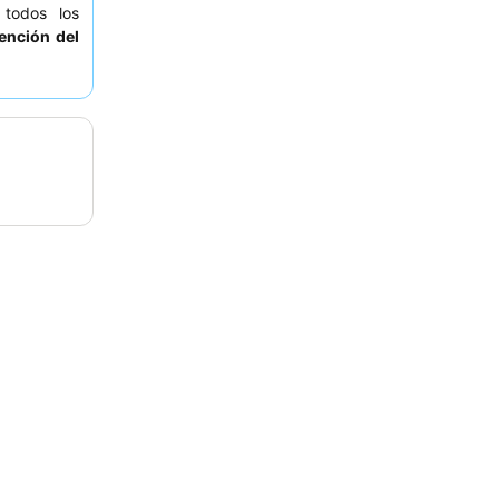
 todos los
ención del
 hotel, que
, considere