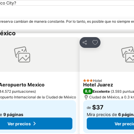
co City?
e reserva cambian de manera constante. Por lo tanto, es posible que no siempre 
éxico
 favoritos
Agregar a favorito
Compartir
Hotel
3 Estrellas
Aeropuerto Mexico
Hotel Juarez
8,6
44.572 puntuaciones
)
Excelente
(
3.593 puntu
ropuerto Internacional de la Ciudad de México
Ciudad de México, a 0.3 km
$37
de
de
9 páginas
Mira precios de
6 págin
Ver precios
Ver preci