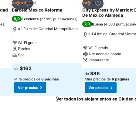
Agregar a favoritos
Agregar a favorit
Hotel
Hotel
5 Estrellas
3 Estrellas
Compartir
Compartir
udad
Barceló México Reforma
City Express by Marriott 
De Mexico Alameda
9,0
Excelente
(
27.992 puntuaciones
)
7,9
nes
)
Bueno
(
4.880 puntuacion
a 1.9 km de: Catedral Metropolitana
a 1.4 km de: Catedral Metro
Wi-Fi gratis
Wi-Fi gratis
Piscina
Aire acondicionado
Spa
Restaurante
Ver precios
$162
de
Ver precios
$86
de
Mira precios de
8 páginas
Mira precios de
6 páginas
Ver precios
Ver precios
Ver todos los alojamientos en Ciudad