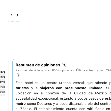
Resumen de opiniones
Resumen de IA basado en 800+ opiniones · Última actualización: 2
19
%
18
%
17
%
Este hotel es un centro urbano versátil que atiende p
13
%
turistas
y a
viajeros con presupuesto limitado
. Su
33
%
ubicación en el corazón de la Ciudad de México o
accesibilidad excepcional, estando a pocos pasos de
est
metro
como Doctores y a poca distancia a pie del centro 
el Zócalo. El establecimiento cuenta con
wifi
fiable en