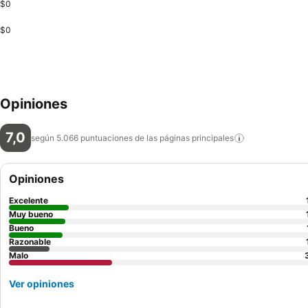
$0
$0
Opiniones
7,0
según 5.066 puntuaciones de las páginas
principales
Opiniones
Excelente
Muy bueno
Bueno
Razonable
Malo
Ver opiniones