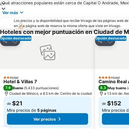
¿Qué atracciones populares están cerca de Capital O Andrade, Mexi
Ver más
Los precios y la disponibilidad que recibe trivago de las páginas web d
en una página web de reserva la misma oferta que viste en trivago.
Hoteles con mejor puntuación en Ciudad de M
Opción destacada
Opción destacada
Agregar a favoritos
Agregar a
Compartir
Compartir
Hotel
Hotel
2 Estrellas
4 Estrellas
Hotel & Villas 7
Camino Real 
7,9
8,3
Bueno
(
5.433 puntuaciones
)
Muy bueno
(
Ciudad de México, a 8.5 km de: Centro de la ciudad
a 1.5 km de: Ae
$21
$152
de
de
Mira precios de
5 páginas
Mira precios 
Ver precios