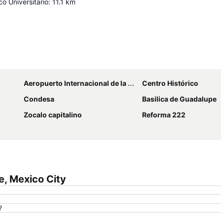
co Universitario
:
11.1
km
Ampliar mapa
Aeropuerto Internacional de la Ciudad de México
Centro Histórico
Condesa
Basilica de Guadalupe
Zocalo capitalino
Reforma 222
e, Mexico City
?