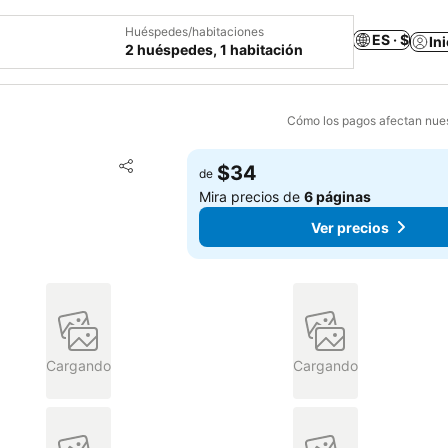
Huéspedes/habitaciones
ES · $
In
2 huéspedes, 1 habitación
Cómo los pagos afectan nues
Agregar a favoritos
$34
de
Compartir
Mira precios de
6 páginas
Ver precios
Cargando
Cargando