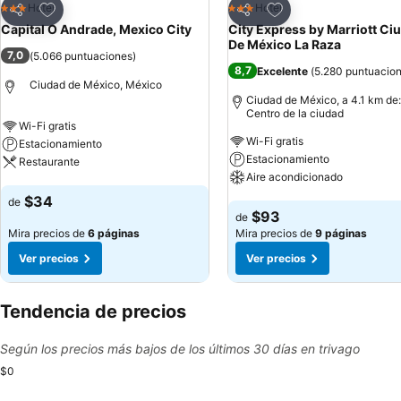
Agregar a favoritos
Agregar a favoritos
Hotel
Hotel
3 Estrellas
3 Estrellas
Compartir
Compartir
Capital O Andrade, Mexico City
City Express by Marriott Ci
De México La Raza
7,0
(
5.066 puntuaciones
)
8,7
Excelente
(
5.280 puntuacio
Ciudad de México, México
Ciudad de México, a 4.1 km de:
Centro de la ciudad
Wi-Fi gratis
Wi-Fi gratis
Estacionamiento
Estacionamiento
Restaurante
Aire acondicionado
Ver precios
$34
de
Ver precios
$93
de
Mira precios de
6 páginas
Mira precios de
9 páginas
Ver precios
Ver precios
Tendencia de precios
Según los precios más bajos de los últimos 30 días en trivago
$0