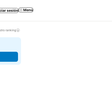
Menú
iciar sesión
tro ranking