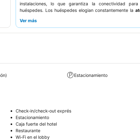
instalaciones, lo que garantiza la conectividad para
huéspedes. Los huéspedes elogian constantemente la
at
personal
y las deliciosas opciones del restaurante del
Ver más
ofrece desayunos y cenas. Para un toque de indulgencia
reservar una habitación con
jacuzzi
.
ión)
Estacionamiento
Check-in/check-out exprés
Estacionamiento
Caja fuerte del hotel
Restaurante
Wi-Fi en el lobby