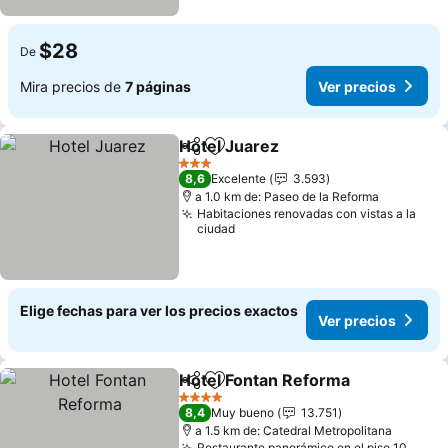
$28
De
Mira precios de
7 páginas
Ver precios
Hotel Juarez
Compartir
Agregar a favoritos
Ver precios
3 Estrellas
8,6
Excelente
3.593
a 1.0 km de: Paseo de la Reforma
Habitaciones renovadas con vistas a la
ciudad
Elige fechas para ver los precios exactos
Ver precios
Hotel Fontan Reforma
Compartir
Agregar a favoritos
Ver 
4 Estrellas
8,4
Muy bueno
13.751
a 1.5 km de: Catedral Metropolitana
Restaurante panorámico en el piso 10