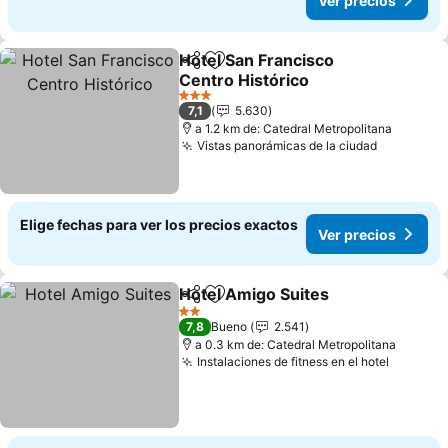
Ver precios
Hotel San Francisco
Compartir
Agregar a favoritos
Centro Histórico
Ver precios
3 Estrellas
7,1
5.630
a 1.2 km de: Catedral Metropolitana
Vistas panorámicas de la ciudad
Ver preci
Elige fechas para ver los precios exactos
Ver precios
Hotel Amigo Suites
Compartir
Agregar a favoritos
Ver pre
2 Estrellas
7,8
Bueno
2.541
a 0.3 km de: Catedral Metropolitana
Instalaciones de fitness en el hotel
Ver pre