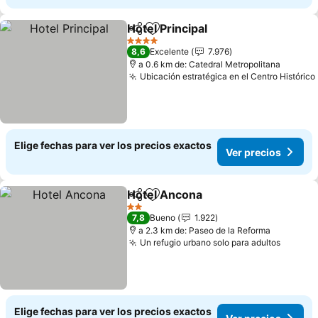
Hotel Principal
Compartir
Agregar a favoritos
Ver precios
4 Estrellas
8,6
Excelente
7.976
a 0.6 km de: Catedral Metropolitana
Ubicación estratégica en el Centro Histórico
Elige fechas para ver los precios exactos
Ver precios
Hotel Ancona
Compartir
Agregar a favoritos
Ver precios
2 Estrellas
7,8
Bueno
1.922
a 2.3 km de: Paseo de la Reforma
Un refugio urbano solo para adultos
Ver pr
Elige fechas para ver los precios exactos