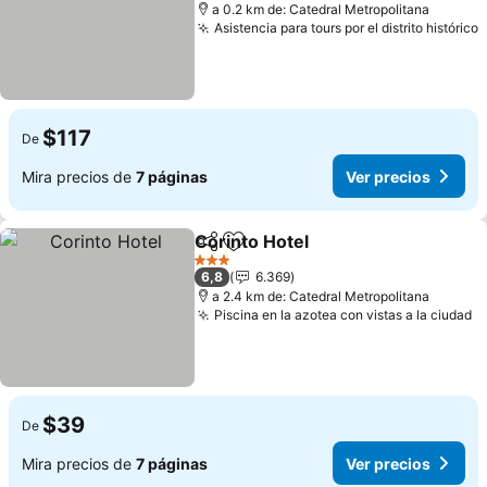
a 0.2 km de: Catedral Metropolitana
Asistencia para tours por el distrito histórico
V
$117
De
Mira precios de
7 páginas
Ver precios
Corinto Hotel
Compartir
Agregar a favoritos
Ver precios
3 Estrellas
6,8
6.369
a 2.4 km de: Catedral Metropolitana
Piscina en la azotea con vistas a la ciudad
V
$39
De
Mira precios de
7 páginas
Ver precios