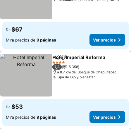
Ver p
$67
De
Mira precios de
9 páginas
Ver precios
Hotel Imperial Reforma
Compartir
Agregar a favoritos
Ver
4 Estrellas
7,3
5.358
a 8.7 km de: Bosque de Chapultepec
Spa de lujo y bienestar
Ver precios
$53
De
Mira precios de
9 páginas
Ver precios