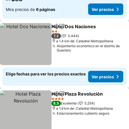
Mira precios de
6 páginas
Ver precios
Hotel Dos Naciones
Compartir
Agregar a favoritos
Ver pr
2 Estrellas
7,2
3.444
a 1.4 km de: Catedral Metropolitana
Alojamiento económico en el distrito de
Guerrero
Elige fechas para ver los precios exactos
Ver precios
Hotel Plaza Revolución
Compartir
Agregar a favoritos
Ver
4 Estrellas
8,5
Excelente
5.254
a 1.9 km de: Catedral Metropolitana
Estacionamiento cubierto seguro
Ver prec