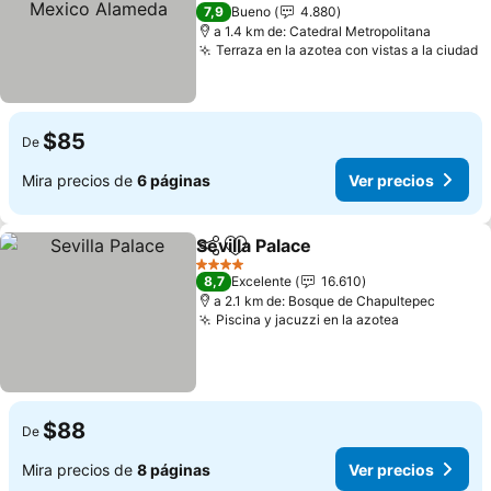
Alameda
Ver precios
3 Estrellas
7,9
Bueno
4.880
a 1.4 km de: Catedral Metropolitana
Terraza en la azotea con vistas a la ciudad
V
$85
De
Mira precios de
6 páginas
Ver precios
Sevilla Palace
Compartir
Agregar a favoritos
Ver precios
4 Estrellas
8,7
Excelente
16.610
a 2.1 km de: Bosque de Chapultepec
Piscina y jacuzzi en la azotea
Ver precio
$88
De
Mira precios de
8 páginas
Ver precios