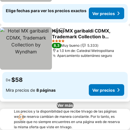
Elige fechas para ver los precios exactos
Ver precios
Hotel MX garibaldi CDMX,
Compartir
Agregar a favoritos
Trademark Collection by
Wyndham
Ver precios
4 Estrellas
8,3
Muy bueno
5.333
a 1.0 km de: Catedral Metropolitana
Aparcamiento subterráneo seguro
Ver prec
$58
De
Mira precios de
8 páginas
Ver precios
Ver más
Los precios y la disponibilidad que recibe trivago de las páginas
web de reserva cambian de manera constante. Por lo tanto, es
posible que no siempre encuentres en una página web de reserva
la misma oferta que viste en trivago.