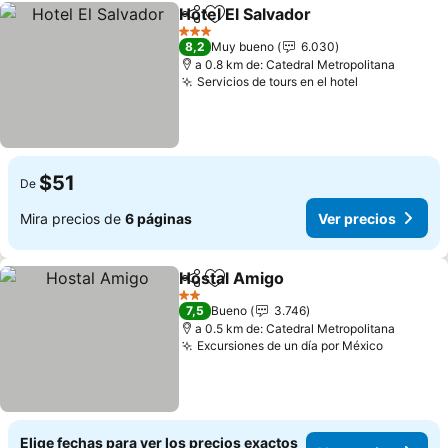
Hotel El Salvador
Compartir
Agregar a favoritos
Ver preci
3 Estrellas
8,2
Muy bueno
6.030
a 0.8 km de: Catedral Metropolitana
Servicios de tours en el hotel
Ver precios
$51
De
Mira precios de
6 páginas
Ver precios
Hostal Amigo
Compartir
Agregar a favoritos
Ver precios
2 Estrellas
7,5
Bueno
3.746
a 0.5 km de: Catedral Metropolitana
Excursiones de un día por México
Ver prec
Elige fechas para ver los precios exactos