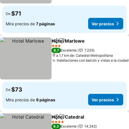
$71
De
Mira precios de
7 páginas
Ver precios
Hotel Marlowe
Compartir
Agregar a favoritos
Ver precios
3 Estrellas
8,7
Excelente
7.235
a 1.7 km de: Catedral Metropolitana
Habitaciones con balcón y vistas a la ciudad
$73
De
Mira precios de
9 páginas
Ver precios
Hotel Catedral
Compartir
Agregar a favoritos
Ver precios
4 Estrellas
9,2
Excelente
14.242