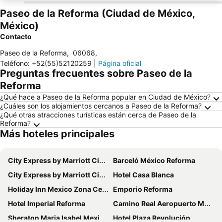
Paseo de la Reforma (Ciudad de México,
México)
Contacto
Paseo de la Reforma
,
06068
,
Teléfono
:
+52(55)52120259
|
Página oficial
Preguntas frecuentes sobre Paseo de la
Reforma
¿Qué hace a Paseo de la Reforma popular en Ciudad de México?
¿Cuáles son los alojamientos cercanos a Paseo de la Reforma?
¿Qué otras atracciones turísticas están cerca de Paseo de la
Reforma?
Más hoteles principales
City Express by Marriott Ciudad De México La Raza
Barceló México Reforma
City Express by Marriott Ciudad De Mexico Alameda
Hotel Casa Blanca
Holiday Inn Mexico Zona Centro By Ihg
Emporio Reforma
Hotel Imperial Reforma
Camino Real Aeropuerto Mexico
Sheraton Maria Isabel Mexico City Reforma
Hotel Plaza Revolución