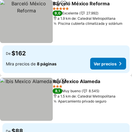
Barceló México Reforma
Compartir
Agregar a favoritos
V
5 Estrellas
9,0
Excelente
27.992
a 1.9 km de: Catedral Metropolitana
Piscina cubierta climatizada y solárium
Ver 
$162
De
Mira precios de
8 páginas
Ver precios
Ibis Mexico Alameda
Compartir
Agregar a favoritos
Ver p
3 Estrellas
8,1
Muy bueno
8.545
a 1.5 km de: Catedral Metropolitana
Aparcamiento privado seguro
Ver precios
$88
De