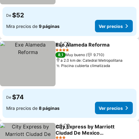
$52
De
Mira precios de
9 páginas
Ver precios
Exe Alameda Reforma
Compartir
Agregar a favoritos
Ver 
4 Estrellas
8,1
Muy bueno
9.710
a 2.0 km de: Catedral Metropolitana
Piscina cubierta climatizada
Ver precios
$74
De
Mira precios de
8 páginas
Ver precios
City Express by Marriott
Compartir
Agregar a favoritos
Ciudad De Mexico