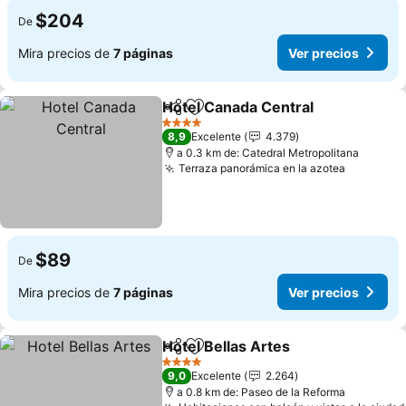
$204
De
Mira precios de
7 páginas
Ver precios
Hotel Canada Central
Compartir
Agregar a favoritos
Ver 
4 Estrellas
8,9
Excelente
4.379
a 0.3 km de: Catedral Metropolitana
Terraza panorámica en la azotea
Ver prec
$89
De
Mira precios de
7 páginas
Ver precios
Hotel Bellas Artes
Compartir
Agregar a favoritos
Ver prec
4 Estrellas
9,0
Excelente
2.264
a 0.8 km de: Paseo de la Reforma