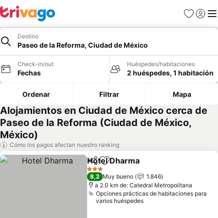
Favoritos
Iniciar 
Me
Destino
Paseo de la Reforma, Ciudad de México
Check-in/out
Huéspedes/habitaciones
Fechas
2 huéspedes, 1 habitación
Ordenar
Filtrar
Mapa
Alojamientos en Ciudad de México cerca de
Paseo de la Reforma (Ciudad de México,
México)
Cómo los pagos afectan nuestro ranking
Hotel Dharma
Compartir
Agregar a favoritos
Ver precios
3 Estrellas
8,2
Muy bueno
1.846
a 2.0 km de: Catedral Metropolitana
Opciones prácticas de habitaciones para
varios huéspedes