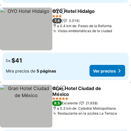
OYO Hotel Hidalgo
Compartir
Agregar a favoritos
Ver pre
3 Estrellas
7,4
3.014
a 0.4 km de: Paseo de la Reforma
Vistas emblemáticas de la ciudad
Ver prec
$41
De
Mira precios de
5 páginas
Ver precios
Gran Hotel Ciudad de
Compartir
Agregar a favoritos
México
Ver precios
5 Estrellas
9,5
Excelente
21.938
a 0.3 km de: Catedral Metropolitana
Restaurante en la azotea La Terraza
Ver pr