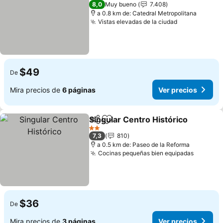
3 Estrellas
8,0
Muy bueno
7.408
a 0.8 km de: Catedral Metropolitana
Vistas elevadas de la ciudad
Ver precios
$49
De
Mira precios de
6 páginas
Ver precios
Singular Centro Histórico
Compartir
Agregar a favoritos
2 Estrellas
7,3
810
a 0.5 km de: Paseo de la Reforma
Cocinas pequeñas bien equipadas
Ver pre
$36
De
Mira precios de
3 páginas
Ver precios