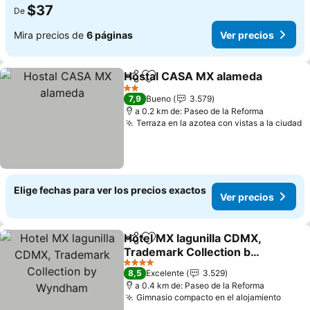
$37
De
Mira precios de
6 páginas
Ver precios
Hostal CASA MX alameda
Compartir
Agregar a favoritos
2 Estrellas
7,9
Bueno
3.579
a 0.2 km de: Paseo de la Reforma
Terraza en la azotea con vistas a la ciudad
V
Elige fechas para ver los precios exactos
Ver precios
Hotel MX lagunilla CDMX,
Compartir
Agregar a favoritos
Trademark Collection by
Wyndham
Ver precios
4 Estrellas
8,5
Excelente
3.529
a 0.4 km de: Paseo de la Reforma
Gimnasio compacto en el alojamiento
Ver p