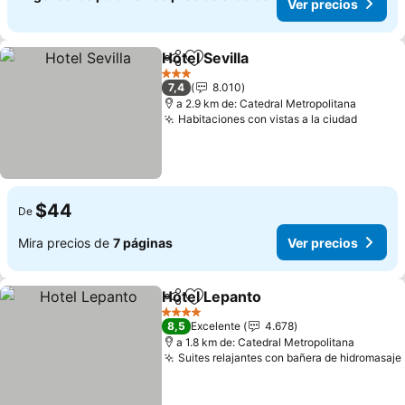
Ver precios
Hotel Sevilla
Compartir
Agregar a favoritos
Ver precios
3 Estrellas
7,4
8.010
a 2.9 km de: Catedral Metropolitana
Habitaciones con vistas a la ciudad
Ver pr
$44
De
Mira precios de
7 páginas
Ver precios
Hotel Lepanto
Compartir
Agregar a favoritos
Ver precios
4 Estrellas
8,5
Excelente
4.678
a 1.8 km de: Catedral Metropolitana
Suites relajantes con bañera de hidromasaje