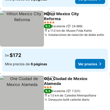
Hilton Mexico City
Compartir
Agregar a favoritos
Reforma
Ver precios
4 Estrellas
9,2
Excelente
24.966
a 11.0 km de: Museo Frida Kahlo
Instalaciones de natación de doble estilo
Ver
$172
De
Mira precios de
6 páginas
Ver precios
One Ciudad de Mexico
Compartir
Agregar a favoritos
Alameda
Ver precios
3 Estrellas
8,5
Excelente
7.321
a 1.5 km de: Catedral Metropolitana
Desayuno bufé caliente diario
Ver precio