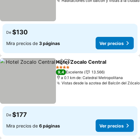
Habitaciones con balcón y vistas a la ciudad
$130
De
Mira precios de
3 páginas
Ver precios
Hotel Zocalo Central
Compartir
Agregar a favoritos
Ver p
4 Estrellas
9,4
Excelente
13.566
a 0.1 km de: Catedral Metropolitana
Vistas desde la azotea del Balcón del Zócalo
$177
De
Mira precios de
6 páginas
Ver precios