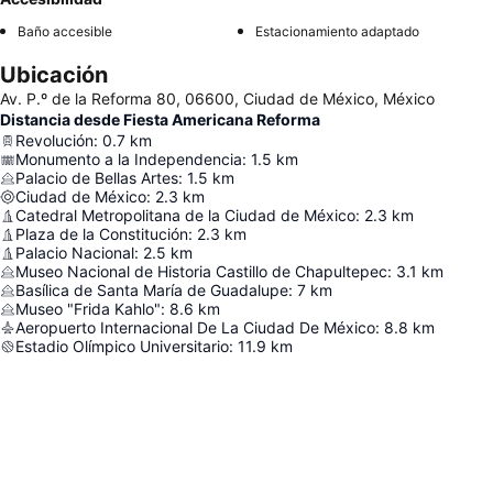
Baño accesible
Estacionamiento adaptado
Ubicación
Av. P.º de la Reforma 80, 06600, Ciudad de México, México
Distancia desde Fiesta Americana Reforma
Revolución
:
0.7
km
Monumento a la Independencia
:
1.5
km
Palacio de Bellas Artes
:
1.5
km
Ciudad de México
:
2.3
km
Catedral Metropolitana de la Ciudad de México
:
2.3
km
Plaza de la Constitución
:
2.3
km
Palacio Nacional
:
2.5
km
Museo Nacional de Historia Castillo de Chapultepec
:
3.1
km
Basílica de Santa María de Guadalupe
:
7
km
Museo "Frida Kahlo"
:
8.6
km
Aeropuerto Internacional De La Ciudad De México
:
8.8
km
Estadio Olímpico Universitario
:
11.9
km