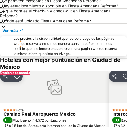
¿Se permiten mascotas en Fiesta Americana Reforma?
Zona Rosa
Iztacalco
¿Hay estacionamiento disponible en Fiesta Americana Reforma?
¿A qué hora es el check-in y check-out en Fiesta Americana
Centro Banamex
Expo Santa Fe México
Reforma?
Pharma Multichannel and Digital Marketing Latin America Congress
¿Dónde está ubicado Fiesta Americana Reforma?
Ver más
Los precios y la disponibilidad que recibe trivago de las páginas
web de reserva cambian de manera constante. Por lo tanto, es
posible que no siempre encuentres en una página web de reserva
la misma oferta que viste en trivago.
Hoteles con mejor puntuación en Ciudad de
México
Opción destacada
Compartir
Agregar a favoritos
Compart
Hotel
4 Estrellas
5 Estrel
Camino Real Aeropuerto Mexico
Interc
8,3
9,1
Muy bueno
(
44.572 puntuaciones
)
Exc
a 1.5 km de: Aeropuerto Internacional de la Ciudad de México
a 1.2