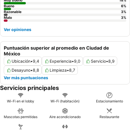
considere la posibilidad de ascender a una
Fiesta Club King
Muy bueno
18
%
Room
Bueno
para disfrutar de servicios exclusivos de desayuno y
6
%
Razonable
3
%
cócteles por la noche.
Malo
3
%
Ver opiniones
Puntuación superior al promedio en Ciudad de
México
Ubicación
•
9,4
Experiencia
•
9,0
Servicio
•
8,9
Desayuno
•
8,8
Limpieza
•
8,7
Ver más puntuaciones
Servicios principales
Wi-Fi en el lobby
Wi-Fi (habitación)
Estacionamiento
Mascotas permitidas
Aire acondicionado
Restaurante