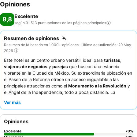
Opiniones
Excelente
8,8
según 31.513 puntuaciones de las páginas
principales
Resumen de opiniones
Resumen de IA basado en 1.000+ opiniones · Última actualización: 29 May
2026
Este hotel es un centro urbano versátil, ideal para
turistas
,
viajeros de negocios
y
parejas
que buscan una estancia
vibrante en la Ciudad de México. Su extraordinaria ubicación en
el Paseo de la Reforma ofrece un acceso inigualable a las
principales atracciones como el
Monumento a la Revolución
y
el Ángel de la Independencia, todo a poca distancia. La
experiencia culinaria del hotel es un punto a destacar,
Ver más
particularmente el variado y sabroso
desayuno buffet
que
ofrece platos mexicanos frescos hechos al momento. Los
huéspedes elogian constantemente al personal, amable, atento
Opiniones
y profesional, que contribuye significativamente a crear un
ambiente cómodo y acogedor. Para una experiencia mejorada,
Excelente
70
%