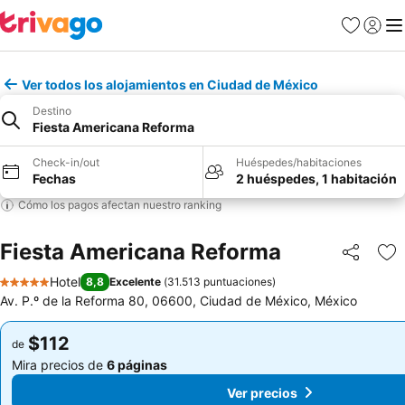
Favoritos
Iniciar 
Me
Ver todos los alojamientos en Ciudad de México
Destino
Fiesta Americana Reforma
Check-in/out
Huéspedes/habitaciones
Fechas
2 huéspedes, 1 habitación
Cómo los pagos afectan nuestro ranking
Fiesta Americana Reforma
Compartir
Ag
Hotel
8,8
Excelente
(
31.513 puntuaciones
)
5 Estrellas
Av. P.º de la Reforma 80, 06600, Ciudad de México, México
$112
$112
de
de
Mira precios de
6 páginas
Mira precios de
6 páginas
Ver precios
Ver precios