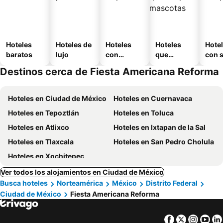
Hoteles
Hoteles de
Hoteles
Hoteles
Hote
baratos
lujo
con
que
con 
piscina
aceptan
Destinos cerca de Fiesta Americana Reforma
mascotas
Hoteles en Ciudad de México
Hoteles en Cuernavaca
Hoteles en Tepoztlán
Hoteles en Toluca
Hoteles en Atlixco
Hoteles en Ixtapan de la Sal
Hoteles en Tlaxcala
Hoteles en San Pedro Cholula
Hoteles en Xochitepec
Ver todos los alojamientos en Ciudad de México
Busca hoteles
Norteamérica
México
Distrito Federal
Ciudad de México
Fiesta Americana Reforma
Facebook
Twitter
Insta
Yo