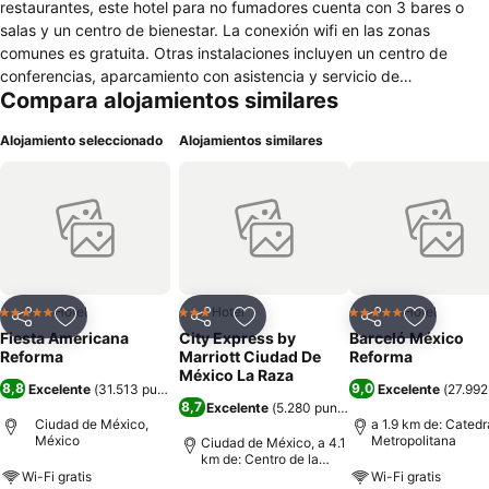
restaurantes, este hotel para no fumadores cuenta con 3 bares o
salas y un centro de bienestar. La conexión wifi en las zonas
comunes es gratuita. Otras instalaciones incluyen un centro de
conferencias, aparcamiento con asistencia y servicio de
Compara alojamientos similares
habitaciones las 24 horas. Fiesta Americana Reforma ofrece 616
alojamientos con minibar y caja fuerte. Las camas están vestidas
Alojamiento seleccionado
Alojamientos similares
con edredón de plumas y ropa de cama de alta calidad. Se ofrece
una televisión de pantalla plana de 60 pulgadas con canales por
cable de suscripción y películas de pago. Los baños están
equipados con ducha y bañera combinadas, artículos de higiene
personal gratuitos y secador de pelo. Los huéspedes pueden
navegar por la web gracias a nuestro acceso a Internet wifi gratis.
Entre las comodidades especialmente pensadas para las personas
en viaje de negocios se incluyen escritorio, sillas de oficina y
Hotel
Hotel
Hotel
5 Estrellas
3 Estrellas
5 Estrellas
Compartir
Agregar a favoritos
Compartir
Agregar a favoritos
Compartir
Agregar 
teléfono. Las habitaciones también incluyen botella de agua gratuita
Fiesta Americana
City Express by
Barceló México
y cafetera y tetera. Se ofrece servicio de limpieza todos los días y
Reforma
Marriott Ciudad De
Reforma
es posible solicitar juegos de cama hipoalergénicos. Los servicios de
México La Raza
8,8
9,0
Excelente
(
31.513 puntuaciones
)
Excelente
(
27.992
ocio y esparcimiento en este hotel incluyen centro de bienestar.
8,7
Excelente
(
5.280 puntuaciones
)
Ciudad de México,
a 1.9 km de: Catedr
México
Metropolitana
Ciudad de México, a 4.1
km de: Centro de la
ciudad
Wi-Fi gratis
Wi-Fi gratis