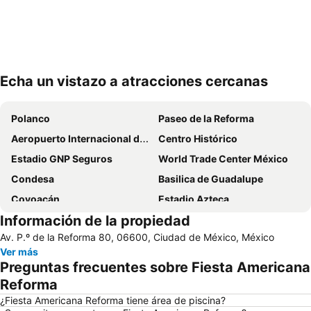
Echa un vistazo a atracciones cercanas
Ampliar mapa
Polanco
Paseo de la Reforma
Aeropuerto Internacional de la Ciudad de México
Centro Histórico
Estadio GNP Seguros
World Trade Center México
Condesa
Basilica de Guadalupe
Coyoacán
Estadio Azteca
Información de la propiedad
Zocalo capitalino
Reforma 222
Av. P.º de la Reforma 80, 06600, Ciudad de México, México
Aeropuerto Internacional Ciudad de México
Benito Juárez
Ver más
Santa fe
Bosque de Chapultepec
Preguntas frecuentes sobre Fiesta Americana
Antara Polanco
Palacio de Bellas Artes
Reforma
Autódromo Hermanos Rodriguez
Monumento a la Revolución
¿Fiesta Americana Reforma tiene área de piscina?