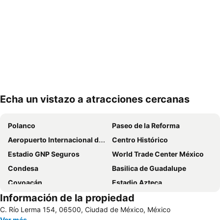
Echa un vistazo a atracciones cercanas
Ampliar mapa
Polanco
Paseo de la Reforma
Aeropuerto Internacional de la Ciudad de México
Centro Histórico
Estadio GNP Seguros
World Trade Center México
Condesa
Basilica de Guadalupe
Coyoacán
Estadio Azteca
Información de la propiedad
Zocalo capitalino
Reforma 222
C. Río Lerma 154, 06500, Ciudad de México, México
Aeropuerto Internacional Ciudad de México
Benito Juárez
Ver más