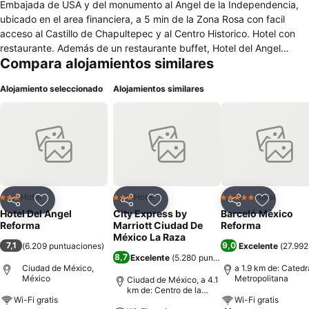
Embajada de USA y del monumento al Angel de la Independencia,
ubicado en el area financiera, a 5 min de la Zona Rosa con facil
acceso al Castillo de Chapultepec y al Centro Historico. Hotel con
restaurante. Además de un restaurante buffet, Hotel del Angel
Compara alojamientos similares
ofrece conexión inalámbrica a internet en cortesia. También brinda a
sus clientes salas de conferencias o reuniones, maletero y atención
Alojamiento seleccionado
Alojamientos similares
bilingüe. Wi-Fi en cortesia . Pantallas LCD de 32" con canales por
cable. Las habitaciones también disponen de Internet inalambrico
gratuito, amenidades de baño, equipadas con 1 cama king size o 2
camas matrimoniales, algunas habitaciones han sido remodeladas.
Hotel
Hotel
Hotel
3 Estrellas
3 Estrellas
5 Estrellas
Compartir
Agregar a favoritos
Compartir
Agregar a favoritos
Compartir
Agregar 
Hotel Del Angel
City Express by
Barceló México
Reforma
Marriott Ciudad De
Reforma
México La Raza
7,1
9,0
(
6.209 puntuaciones
)
Excelente
(
27.992
8,7
Excelente
(
5.280 puntuaciones
)
Ciudad de México,
a 1.9 km de: Catedr
México
Metropolitana
Ciudad de México, a 4.1
km de: Centro de la
Wi-Fi gratis
Wi-Fi gratis
ciudad