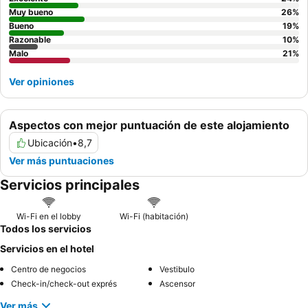
restaurante del hotel. Para una experiencia más tranquila, se
Muy bueno
26
%
recomienda a los huéspedes que soliciten una habitación con
Bueno
19
%
Razonable
10
%
vistas al jardín.
Malo
21
%
Ver opiniones
Aspectos con mejor puntuación de este alojamiento
Ubicación
•
8,7
Ver más puntuaciones
Servicios principales
Wi-Fi en el lobby
Wi-Fi (habitación)
Todos los servicios
Servicios en el hotel
Centro de negocios
Vestibulo
Check-in/check-out exprés
Ascensor
Ver más