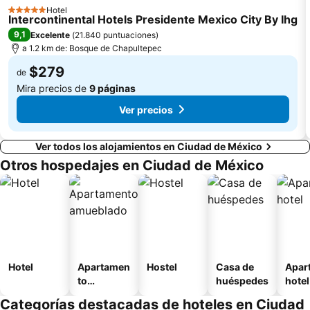
Hotel
5 Estrellas
Intercontinental Hotels Presidente Mexico City By Ihg
9,1
Excelente
(
21.840 puntuaciones
)
a 1.2 km de: Bosque de Chapultepec
$279
de
Mira precios de
9 páginas
Ver precios
Ver todos los alojamientos en Ciudad de México
Otros hospedajes en Ciudad de México
Hotel
Apartamen
Hostel
Casa de
Apar
to
huéspedes
hotel
amueblad
Categorías destacadas de hoteles en Ciudad
o