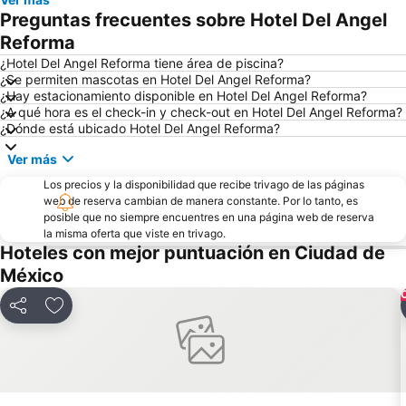
Santa fe
Bosque de Chapultepec
Preguntas frecuentes sobre Hotel Del Angel
Antara Polanco
Palacio de Bellas Artes
Reforma
Autódromo Hermanos Rodriguez
Zona Rosa
¿Hotel Del Angel Reforma tiene área de piscina?
¿Se permiten mascotas en Hotel Del Angel Reforma?
Monumento a la Revolución
Centro Banamex
¿Hay estacionamiento disponible en Hotel Del Angel Reforma?
¿A qué hora es el check-in y check-out en Hotel Del Angel Reforma?
Iztacalco
Expo Santa Fe México
¿Dónde está ubicado Hotel Del Angel Reforma?
Pharma Multichannel and Digital Marketing Latin America Congress
Ver más
Los precios y la disponibilidad que recibe trivago de las páginas
web de reserva cambian de manera constante. Por lo tanto, es
posible que no siempre encuentres en una página web de reserva
la misma oferta que viste en trivago.
Hoteles con mejor puntuación en Ciudad de
México
Compartir
Agregar a favoritos