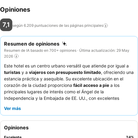
Opiniones
7,1
según 6.209 puntuaciones de las páginas
principales
Resumen de opiniones
Resumen de IA basado en 700+ opiniones · Última actualización: 29 May
2026
Este hotel es un centro urbano versátil que atiende por igual a
turistas
y a
viajeros con presupuesto limitado
, ofreciendo una
estancia práctica y asequible. Su excelente ubicación en el
corazón de la ciudad proporciona
fácil acceso a pie
a los
principales lugares de interés como el Ángel de la
Independencia y la Embajada de EE. UU., con excelentes
conexiones de transporte público. Aunque las habitaciones
Ver más
cuentan con un práctico
ventilador de pie
, los huéspedes
deben tener en cuenta la ausencia de aire acondicionado. El
personal, en particular el
equipo del turno de noche
y los
Opiniones
botones, recibe constantemente elogios por su amabilidad y
profesionalidad, lo que complementa los precios accesibles del
Excelente
24
%