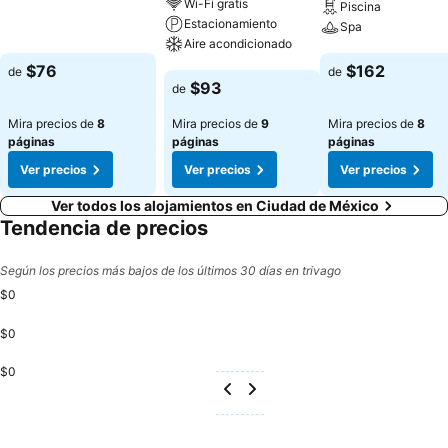
Wi-Fi gratis
Piscina
Ver precios
Estacionamiento
Spa
Aire acondicionado
Ver precios
$76
$162
de
de
Ver precios
$93
de
Mira precios de
8
Mira precios de
9
Mira precios de
8
páginas
páginas
páginas
Ver precios
Ver precios
Ver precios
Ver todos los alojamientos en Ciudad de México
Tendencia de precios
Según los precios más bajos de los últimos 30 días en trivago
$0
$0
$0