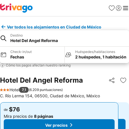
Favoritos
Iniciar 
Me
Ver todos los alojamientos en Ciudad de México
Destino
Hotel Del Angel Reforma
Check-in/out
Huéspedes/habitaciones
Fechas
2 huéspedes, 1 habitación
Cómo los pagos afectan nuestro ranking
Hotel Del Angel Reforma
Compartir
Ag
Hotel
7,1
(
6.209 puntuaciones
)
3 Estrellas
C. Río Lerma 154, 06500, Ciudad de México, México
$76
$76
de
de
Mira precios de
8 páginas
Mira precios de
8 páginas
Ver precios
Ver precios