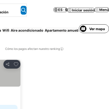
ES · $
Menú
Iniciar sesión
ación
Ver mapa
a
Wifi
Aire acondicionado
Apartamento amueblado
Estacionami
Cómo los pagos afectan nuestro ranking
Agregar a favoritos
Compartir