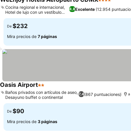
4 Estrellas
Cocina regional e internacional,
Excelente
(12.954 puntuacio
8,8
Hotel de lujo con un vestíbulo
lujoso
$232
De
Mira precios de
7 páginas
Oasis Airport
2 Estrellas
Baños privados con artículos de aseo,
(867 puntuaciones)
7,4
a
Desayuno buffet o continental
$90
De
Mira precios de
3 páginas