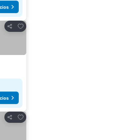
cios
Agregar a favoritos
Compartir
cios
Agregar a favoritos
Compartir