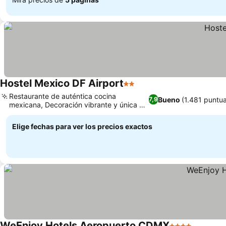
Hostel Mexico DF Airport
2 Estrellas
Restaurante de auténtica cocina
Bueno
(1.481 puntu
7,9
mexicana, Decoración vibrante y única en
tu habitación
Elige fechas para ver los precios exactos
WeEnjoy Hotels Aeropuerto CDMX