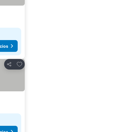
cios
Agregar a favoritos
Compartir
cios