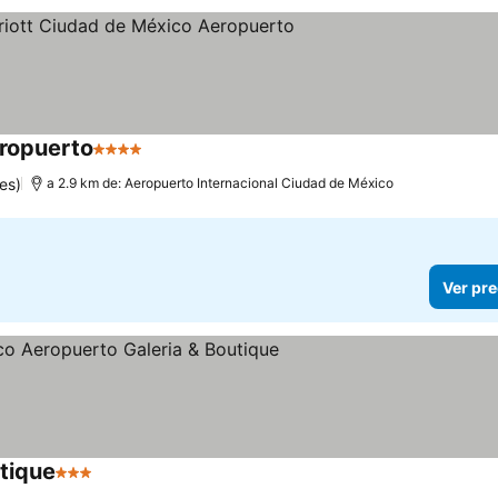
eropuerto
4 Estrellas
es)
a 2.9 km de: Aeropuerto Internacional Ciudad de México
Ver pre
tique
3 Estrellas