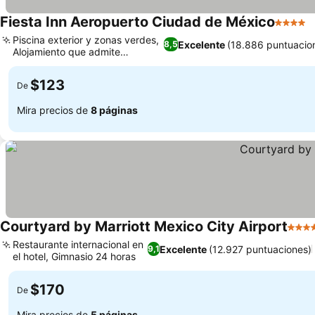
Fiesta Inn Aeropuerto Ciudad de México
4 Estrel
Piscina exterior y zonas verdes,
Excelente
(18.886 puntuacio
8,5
Alojamiento que admite
mascotas
$123
De
Mira precios de
8 páginas
Courtyard by Marriott Mexico City Airport
4 Est
Restaurante internacional en
Excelente
(12.927 puntuaciones)
9,1
el hotel, Gimnasio 24 horas
$170
De
Mira precios de
5 páginas