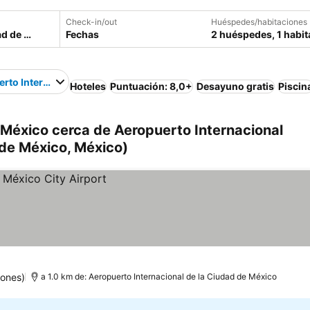
Check-in/out
Huéspedes/habitaciones
Fechas
2 huéspedes, 1 habit
rto Internacional Ciudad de México
Hoteles
Puntuación: 8,0+
Desayuno gratis
Piscin
México cerca de Aeropuerto Internacional
de México, México)
iones)
a 1.0 km de: Aeropuerto Internacional de la Ciudad de México