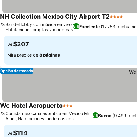
NH Collection Mexico City Airport T2
4 Estrellas
Bar del lobby con música en vivo,
Excelente
(17.753 puntuacio
8,6
Habitaciones amplias y modernas
$207
De
Mira precios de
8 páginas
Opción destacada
We Hotel Aeropuerto
3 Estrellas
Comida mexicana auténtica en Mexico Mi
Bueno
(9.499 punt
7,6
Amor, Habitaciones modernas con
decoración única
$114
De