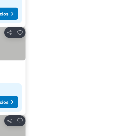
cios
Agregar a favoritos
Compartir
cios
Agregar a favoritos
Compartir