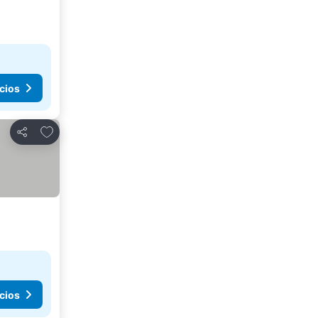
cios
Agregar a favoritos
Compartir
cios