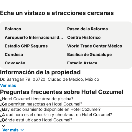
Echa un vistazo a atracciones cercanas
Ampliar mapa
Polanco
Paseo de la Reforma
Aeropuerto Internacional de la Ciudad de México
Centro Histórico
Estadio GNP Seguros
World Trade Center México
Condesa
Basilica de Guadalupe
Coyoacán
Estadio Azteca
Información de la propiedad
Zocalo capitalino
Reforma 222
Dr. Barragán 79, 06720, Ciudad de México, México
Aeropuerto Internacional Ciudad de México
Benito Juárez
Ver más
Santa fe
Bosque de Chapultepec
Preguntas frecuentes sobre Hotel Cozumel
Antara Polanco
Palacio de Bellas Artes
¿Hotel Cozumel tiene área de piscina?
¿Se permiten mascotas en Hotel Cozumel?
Autódromo Hermanos Rodriguez
Monumento a la Revolución
¿Hay estacionamiento disponible en Hotel Cozumel?
Zona Rosa
Iztacalco
¿A qué hora es el check-in y check-out en Hotel Cozumel?
¿Dónde está ubicado Hotel Cozumel?
Centro Banamex
Expo Santa Fe México
Ver más
Pharma Multichannel and Digital Marketing Latin America Congress