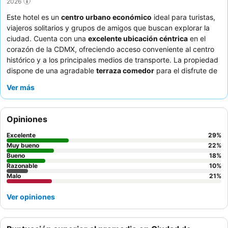
2026
Este hotel es un
centro urbano económico
ideal para turistas,
viajeros solitarios y grupos de amigos que buscan explorar la
ciudad. Cuenta con una
excelente ubicación céntrica
en el
corazón de la CDMX, ofreciendo acceso conveniente al centro
histórico y a los principales medios de transporte. La propiedad
dispone de una agradable
terraza comedor
para el disfrute de
los huéspedes. Los huéspedes elogian constantemente la
Ver más
amabilidad y atención
del personal del hotel, especialmente los
equipos de recepción y limpieza. Para una estancia más
tranquila, los huéspedes deben solicitar una habitación que dé
Opiniones
al interior o en los pisos superiores para minimizar el ruido de la
calle.
Excelente
29
%
Muy bueno
22
%
Bueno
18
%
Razonable
10
%
Malo
21
%
Ver opiniones