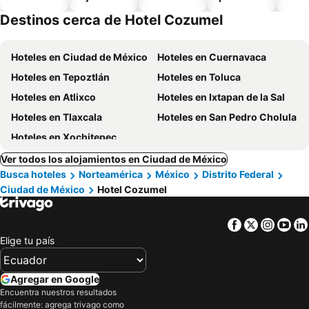
piscina
aceptan
Destinos cerca de Hotel Cozumel
mascotas
Hoteles en Ciudad de México
Hoteles en Cuernavaca
Hoteles en Tepoztlán
Hoteles en Toluca
Hoteles en Atlixco
Hoteles en Ixtapan de la Sal
Hoteles en Tlaxcala
Hoteles en San Pedro Cholula
Hoteles en Xochitepec
Ver todos los alojamientos en Ciudad de México
Busca hoteles
Norteamérica
México
Distrito Federal
Ciudad de México
Hotel Cozumel
Facebook
Twitter
Insta
Yo
Elige tu país
Agregar en Google
Encuentra nuestros resultados
fácilmente: agrega trivago como