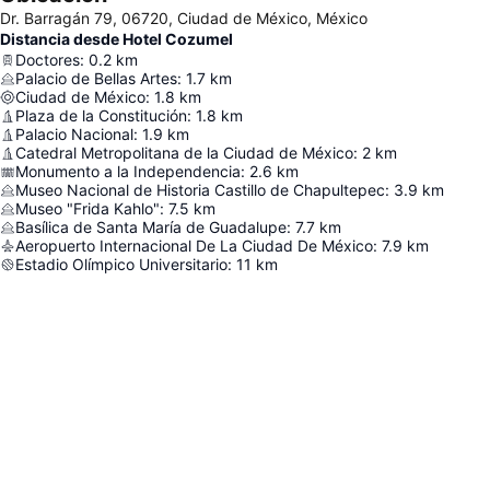
Dr. Barragán 79, 06720, Ciudad de México, México
Distancia desde Hotel Cozumel
Doctores
:
0.2
km
Palacio de Bellas Artes
:
1.7
km
Ciudad de México
:
1.8
km
Plaza de la Constitución
:
1.8
km
Palacio Nacional
:
1.9
km
Catedral Metropolitana de la Ciudad de México
:
2
km
Monumento a la Independencia
:
2.6
km
Museo Nacional de Historia Castillo de Chapultepec
:
3.9
km
Museo "Frida Kahlo"
:
7.5
km
Basílica de Santa María de Guadalupe
:
7.7
km
Aeropuerto Internacional De La Ciudad De México
:
7.9
km
Estadio Olímpico Universitario
:
11
km