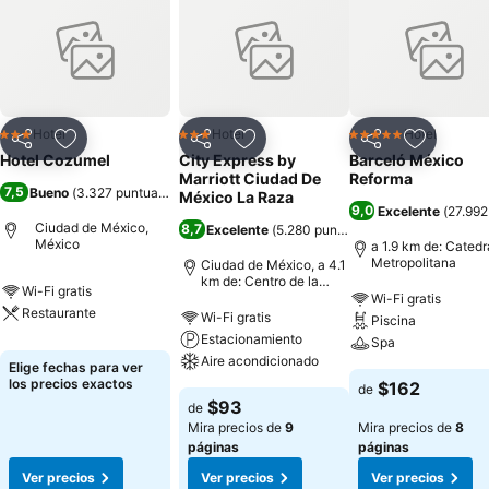
Hotel
Hotel
Hotel
3 Estrellas
3 Estrellas
5 Estrellas
Compartir
Agregar a favoritos
Compartir
Agregar a favoritos
Compartir
Agregar 
Hotel Cozumel
City Express by
Barceló México
Marriott Ciudad De
Reforma
7,5
Bueno
(
3.327 puntuaciones
)
México La Raza
9,0
Excelente
(
27.992
Ciudad de México,
8,7
Excelente
(
5.280 puntuaciones
)
México
a 1.9 km de: Catedr
Metropolitana
Ciudad de México, a 4.1
km de: Centro de la
Wi-Fi gratis
ciudad
Wi-Fi gratis
Restaurante
Wi-Fi gratis
Piscina
Estacionamiento
Spa
Aire acondicionado
Elige fechas para ver
los precios exactos
$162
de
$93
de
Mira precios de
9
Mira precios de
8
páginas
páginas
Ver precios
Ver precios
Ver precios