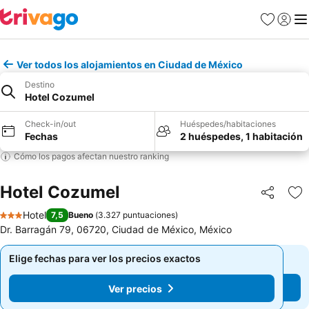
Favoritos
Iniciar 
Me
Ver todos los alojamientos en Ciudad de México
Destino
Hotel Cozumel
Check-in/out
Huéspedes/habitaciones
Fechas
2 huéspedes, 1 habitación
Cómo los pagos afectan nuestro ranking
Hotel Cozumel
Compartir
Ag
Hotel
7,5
Bueno
(
3.327 puntuaciones
)
3 Estrellas
Dr. Barragán 79, 06720, Ciudad de México, México
Elige fechas para ver los precios exactos
Elige fechas para ver los precios exactos
Ver precios
Ver precios