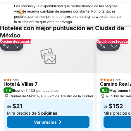
Los precios y la disponibilidad que recibe trivago de las páginas
web de reserva cambian de manera constante. Por lo tanto, es
posible que no siempre encuentres en una página web de reserva
la misma oferta que viste en trivago.
Hoteles con mejor puntuación en Ciudad de
México
Opción destacada
Opción destacada
Compartir
Agregar a favoritos
Compartir
Agregar
Hotel
Hotel
2 Estrellas
4 Estrellas
Hotel & Villas 7
Camino Real 
7,9
8,3
Bueno
(
5.433 puntuaciones
)
Muy bueno
(
Ciudad de México, a 8.5 km de: Centro de la ciudad
a 1.5 km de: Ae
$21
$152
de
de
Mira precios de
5 páginas
Mira precios 
Ver precios