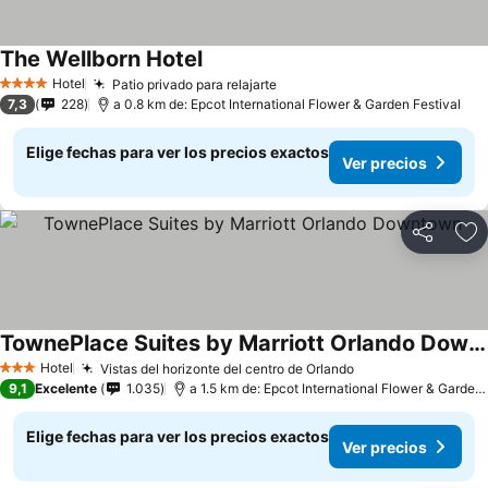
The Wellborn Hotel
Hotel
Patio privado para relajarte
4 Estrellas
7,3
228
a 0.8 km de: Epcot International Flower & Garden Festival
Elige fechas para ver los precios exactos
Ver precios
Compartir
Ag
TownePlace Suites by Marriott Orlando Downtown
Hotel
Vistas del horizonte del centro de Orlando
3 Estrellas
9,1
Excelente
1.035
a 1.5 km de: Epcot International Flower & Garden Festival
Elige fechas para ver los precios exactos
Ver precios