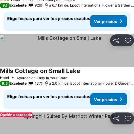
3 Estrellas
9,1
Excelente
926
a 6.7 km de: Epcot International Flower & Garden Festival
Elige fechas para ver los precios exactos
Ver precios
Compartir
Ag
Mills Cottage on Small Lake
Hotel
Aparece en 'Only In Your State'
9,5
Excelente
137
a 2.0 km de: Epcot International Flower & Garden Festival
Elige fechas para ver los precios exactos
Ver precios
Opción destacada
Compartir
Ag