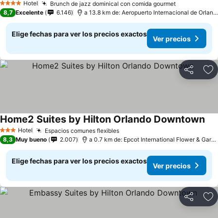
Hotel
Brunch de jazz dominical con comida gourmet
4 Estrellas
8,7
Excelente
6.146
a 13.8 km de: Aeropuerto Internacional de Orlando
Elige fechas para ver los precios exactos
Ver precios
Compartir
Ag
Home2 Suites by Hilton Orlando Downtown
Hotel
Espacios comunes flexibles
3 Estrellas
8,3
Muy bueno
2.007
a 0.7 km de: Epcot International Flower & Garden Festival
Elige fechas para ver los precios exactos
Ver precios
Compartir
Ag