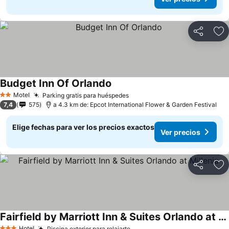
Compartir
Ag
Budget Inn Of Orlando
Motel
Parking gratis para huéspedes
2 Estrellas
7,4
575
a 4.3 km de: Epcot International Flower & Garden Festival
Elige fechas para ver los precios exactos
Ver precios
Compartir
Ag
Fairfield by Marriott Inn & Suites Orlando at Millenia
Hotel
Piscina exterior para relajarte