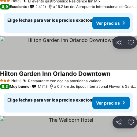
Hotel
El evento gastronómico Residence Inn Mix
3 Estrellas
8,9
Excelente
2.411
a 15.2 km de: Aeropuerto Internacional de Orlando
Elige fechas para ver los precios exactos
Ver precios
Compartir
Ag
Hilton Garden Inn Orlando Downtown
Hotel
Restaurante con cocina americana variada
3 Estrellas
8,3
Muy bueno
1.174
a 0.7 km de: Epcot International Flower & Garden Festival
Elige fechas para ver los precios exactos
Ver precios
Compartir
Ag