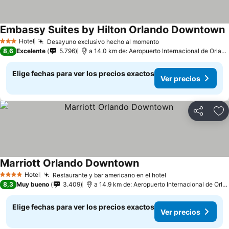
Embassy Suites by Hilton Orlando Downtown
Hotel
Desayuno exclusivo hecho al momento
3 Estrellas
8,6
Excelente
5.796
a 14.0 km de: Aeropuerto Internacional de Orlando
Elige fechas para ver los precios exactos
Ver precios
Compartir
Ag
Marriott Orlando Downtown
Hotel
Restaurante y bar americano en el hotel
4 Estrellas
8,3
Muy bueno
3.409
a 14.9 km de: Aeropuerto Internacional de Orlando
Elige fechas para ver los precios exactos
Ver precios