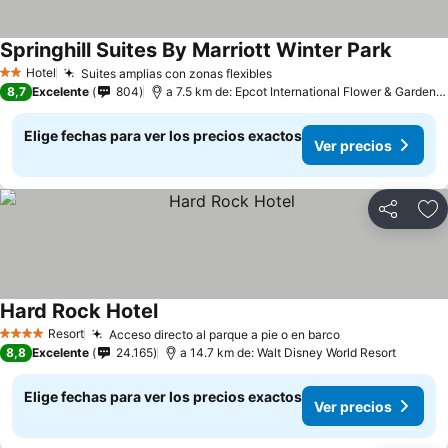
Springhill Suites By Marriott Winter Park
Hotel
Suites amplias con zonas flexibles
2 Estrellas
8,7
Excelente
804
a 7.5 km de: Epcot International Flower & Garden Festival
Elige fechas para ver los precios exactos
Ver precios
Compartir
Ag
Hard Rock Hotel
Resort
Acceso directo al parque a pie o en barco
4 Estrellas
8,8
Excelente
24.165
a 14.7 km de: Walt Disney World Resort
Elige fechas para ver los precios exactos
Ver precios