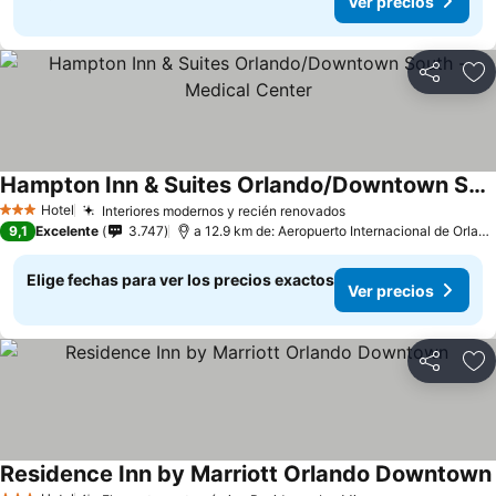
Ver precios
Compartir
Ag
Hampton Inn & Suites Orlando/Downtown South - Medical Center
Hotel
Interiores modernos y recién renovados
3 Estrellas
9,1
Excelente
3.747
a 12.9 km de: Aeropuerto Internacional de Orlando
Elige fechas para ver los precios exactos
Ver precios
Compartir
Ag
Residence Inn by Marriott Orlando Downtown