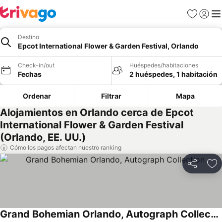
Favoritos
Iniciar 
Me
Destino
Epcot International Flower & Garden Festival, Orlando
Check-in/out
Huéspedes/habitaciones
Fechas
2 huéspedes, 1 habitación
Ordenar
Filtrar
Mapa
Alojamientos en Orlando cerca de Epcot
International Flower & Garden Festival
(Orlando, EE. UU.)
Cómo los pagos afectan nuestro ranking
Compartir
Ag
Grand Bohemian Orlando, Autograph Collection