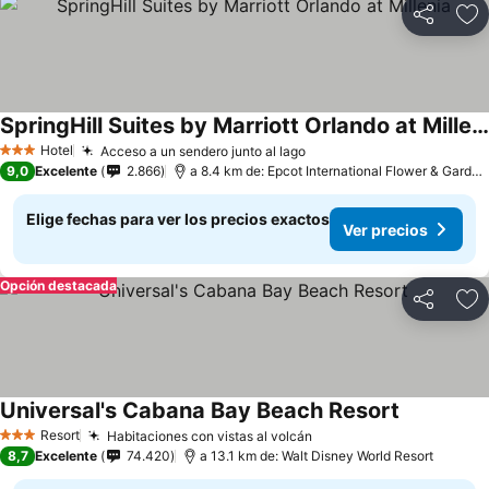
Compartir
Ag
SpringHill Suites by Marriott Orlando at Millenia
Hotel
Acceso a un sendero junto al lago
3 Estrellas
9,0
Excelente
2.866
a 8.4 km de: Epcot International Flower & Garden Festival
Elige fechas para ver los precios exactos
Ver precios
Opción destacada
Compartir
Ag
Universal's Cabana Bay Beach Resort
Resort
Habitaciones con vistas al volcán
3 Estrellas
8,7
Excelente
74.420
a 13.1 km de: Walt Disney World Resort