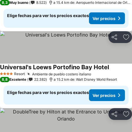
8,3
Muy bueno
8.522
a 15.4 km de: Aeropuerto Internacional de Orlando
Elige fechas para ver los precios exactos
Ver precios
Compartir
Ag
Universal's Loews Portofino Bay Hotel
Resort
Ambiente de pueblo costero italiano
4 Estrellas
8,8
Excelente
22.382
a 15.2 km de: Walt Disney World Resort
Elige fechas para ver los precios exactos
Ver precios
Compartir
Ag