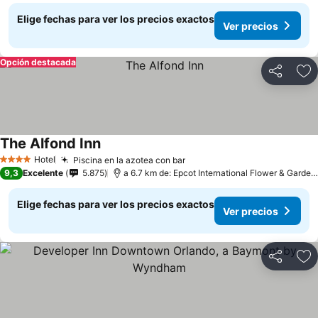
Elige fechas para ver los precios exactos
Ver precios
Opción destacada
Compartir
Ag
The Alfond Inn
Hotel
Piscina en la azotea con bar
4 Estrellas
9,3
Excelente
5.875
a 6.7 km de: Epcot International Flower & Garden Festival
Elige fechas para ver los precios exactos
Ver precios
Compartir
Ag