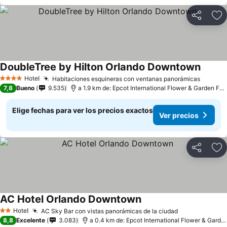
Compartir
Ag
DoubleTree by Hilton Orlando Downtown
Hotel
Habitaciones esquineras con ventanas panorámicas
4 Estrellas
7,8
Bueno
9.535
a 1.9 km de: Epcot International Flower & Garden Festival
Elige fechas para ver los precios exactos
Ver precios
Compartir
Ag
AC Hotel Orlando Downtown
Hotel
AC Sky Bar con vistas panorámicas de la ciudad
2 Estrellas
8,8
Excelente
3.083
a 0.4 km de: Epcot International Flower & Garden Festival