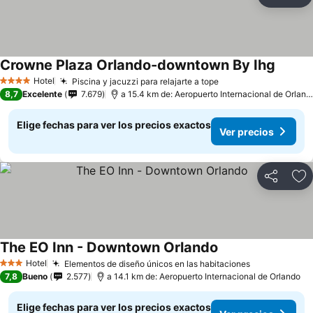
Compartir
Ag
Crowne Plaza Orlando-downtown By Ihg
Hotel
Piscina y jacuzzi para relajarte a tope
4 Estrellas
8,7
Excelente
7.679
a 15.4 km de: Aeropuerto Internacional de Orlando
Elige fechas para ver los precios exactos
Ver precios
Compartir
Ag
The EO Inn - Downtown Orlando
Hotel
Elementos de diseño únicos en las habitaciones
3 Estrellas
7,8
Bueno
2.577
a 14.1 km de: Aeropuerto Internacional de Orlando
Elige fechas para ver los precios exactos