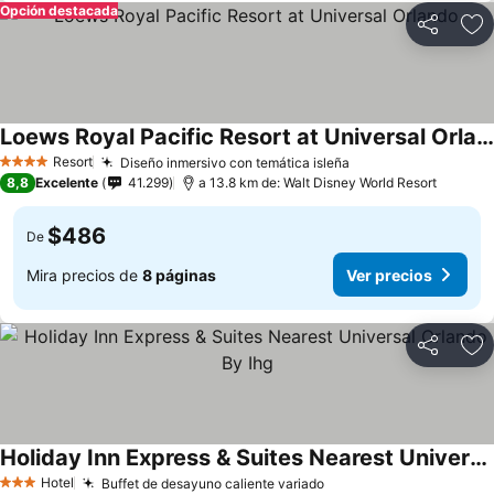
Opción destacada
Compartir
Ag
Loews Royal Pacific Resort at Universal Orlando
Resort
Diseño inmersivo con temática isleña
4 Estrellas
8,8
Excelente
41.299
a 13.8 km de: Walt Disney World Resort
$486
De
Mira precios de
8 páginas
Ver precios
Compartir
Ag
Holiday Inn Express & Suites Nearest Universal Orlando By Ihg
Hotel
Buffet de desayuno caliente variado
3 Estrellas