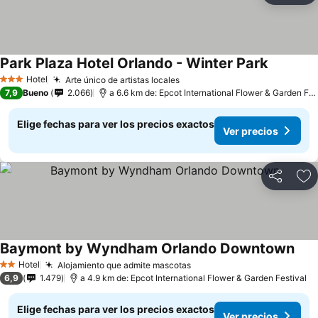
Park Plaza Hotel Orlando - Winter Park
Hotel
Arte único de artistas locales
3 Estrellas
7,9
Bueno
2.066
a 6.6 km de: Epcot International Flower & Garden Festival
Elige fechas para ver los precios exactos
Ver precios
Compartir
Ag
Baymont by Wyndham Orlando Downtown
Hotel
Alojamiento que admite mascotas
2 Estrellas
6,9
1.479
a 4.9 km de: Epcot International Flower & Garden Festival
Elige fechas para ver los precios exactos
Ver precios