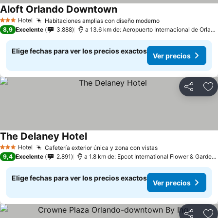
Aloft Orlando Downtown
Hotel
Habitaciones amplias con diseño moderno
3 Estrellas
8,9
Excelente
3.888
a 13.6 km de: Aeropuerto Internacional de Orlando
Elige fechas para ver los precios exactos
Ver precios
Compartir
Ag
The Delaney Hotel
Hotel
Cafetería exterior única y zona con vistas
3 Estrellas
9,4
Excelente
2.891
a 1.8 km de: Epcot International Flower & Garden Festival
Elige fechas para ver los precios exactos
Ver precios