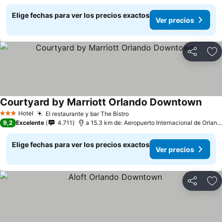
Elige fechas para ver los precios exactos
Ver precios
Compartir
Ag
Courtyard by Marriott Orlando Downtown
Hotel
El restaurante y bar The Bistro
3 Estrellas
9,2
Excelente
4.711
a 15.3 km de: Aeropuerto Internacional de Orlando
Elige fechas para ver los precios exactos
Ver precios
Compartir
Ag