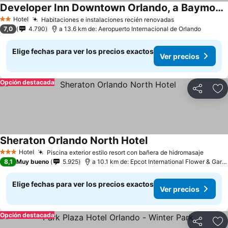
Developer Inn Downtown Orlando, a Baymont by Wyndham
Hotel
Habitaciones e instalaciones recién renovadas
2 Estrellas
7,0
4.790
a 13.6 km de: Aeropuerto Internacional de Orlando
Elige fechas para ver los precios exactos
Ver precios
Opción destacada
Compartir
Ag
Sheraton Orlando North Hotel
Hotel
Piscina exterior estilo resort con bañera de hidromasaje
3 Estrellas
8,1
Muy bueno
5.925
a 10.1 km de: Epcot International Flower & Garden Festival
Elige fechas para ver los precios exactos
Ver precios
Opción destacada
Compartir
Ag