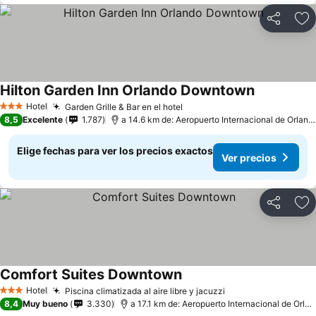
Compartir
Ag
Hilton Garden Inn Orlando Downtown
Hotel
Garden Grille & Bar en el hotel
3 Estrellas
8,5
Excelente
1.787
a 14.6 km de: Aeropuerto Internacional de Orlando
Elige fechas para ver los precios exactos
Ver precios
Compartir
Ag
Comfort Suites Downtown
Hotel
Piscina climatizada al aire libre y jacuzzi
3 Estrellas
8,4
Muy bueno
3.330
a 17.1 km de: Aeropuerto Internacional de Orlando