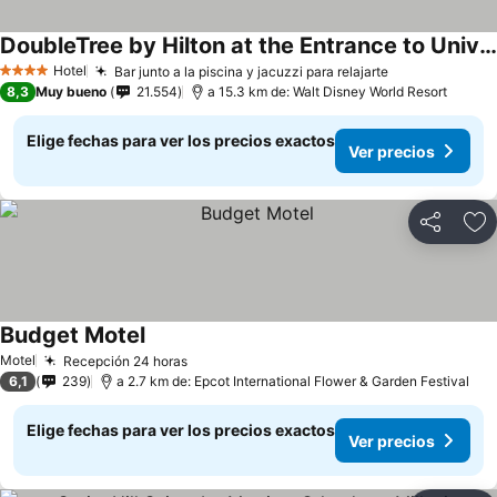
DoubleTree by Hilton at the Entrance to Universal Orlando
Hotel
Bar junto a la piscina y jacuzzi para relajarte
4 Estrellas
8,3
Muy bueno
21.554
a 15.3 km de: Walt Disney World Resort
Elige fechas para ver los precios exactos
Ver precios
Compartir
Ag
Budget Motel
Motel
Recepción 24 horas
6,1
239
a 2.7 km de: Epcot International Flower & Garden Festival
Elige fechas para ver los precios exactos
Ver precios