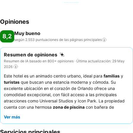
Opiniones
Muy bueno
8,2
según 2.553 puntuaciones de las páginas
principales
Resumen de opiniones
Resumen de IA basado en 800+ opiniones · Última actualización: 29 May
2026
Este hotel es un animado centro urbano, ideal para
familias
y
turistas
que buscan una estancia moderna y cómoda. Su
excelente ubicación en el corazón de Orlando ofrece una
comodidad excepcional, con fácil acceso a las principales
atracciones como Universal Studios y Icon Park. La propiedad
cuenta con una hermosa
zona de piscina
con bañera de
hidromasaje, cabañas y un área de juegos acuáticos para niños,
Ver más
lo que garantiza la relajación y la recreación para todas las
edades. Los huéspedes elogian constantemente al personal,
Servicios principales
que es servicial y acogedor, y el desayuno de cortesía ofrece