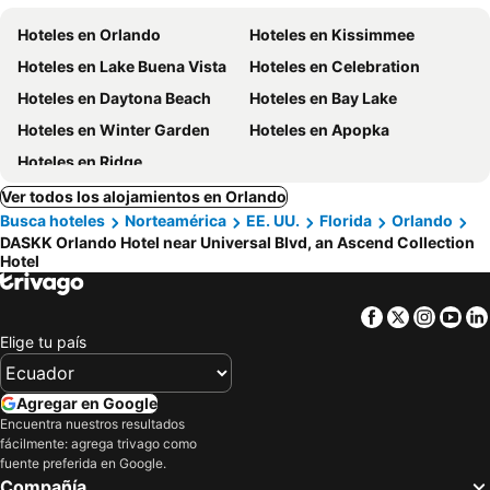
Hoteles en Orlando
Hoteles en Kissimmee
Hoteles en Lake Buena Vista
Hoteles en Celebration
Hoteles en Daytona Beach
Hoteles en Bay Lake
Hoteles en Winter Garden
Hoteles en Apopka
Hoteles en Ridge
Ver todos los alojamientos en Orlando
Busca hoteles
Norteamérica
EE. UU.
Florida
Orlando
DASKK Orlando Hotel near Universal Blvd, an Ascend Collection
Hotel
Facebook
Twitter
Insta
Yo
Elige tu país
Agregar en Google
Encuentra nuestros resultados
fácilmente: agrega trivago como
fuente preferida en Google.
Compañía