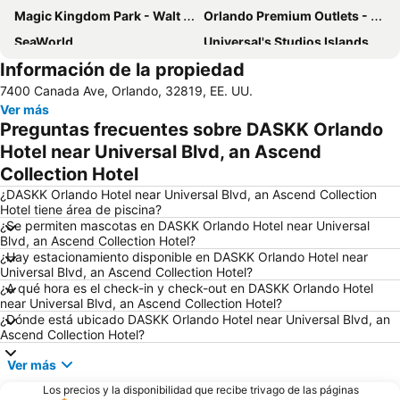
Magic Kingdom Park - Walt Disney World Resort
Orlando Premium Outlets - Vineland Ave
SeaWorld
Universal's Studios Islands of Adventure
Información de la propiedad
Universal CityWalk
The Florida Mall
7400 Canada Ave, Orlando, 32819, EE. UU.
Disney's Animal Kingdom Park
Lake Buena Vista Factory Shops
Ver más
Orange World
Hard Rock Cafe Orlando
Preguntas frecuentes sobre DASKK Orlando
Discovery Cove
Disney Springs
Hotel near Universal Blvd, an Ascend
Collection Hotel
Disney's Hollywood Studios
Macy's Florida Mall
¿DASKK Orlando Hotel near Universal Blvd, an Ascend Collection
Disney's Blizzard Beach Water Park
Mickey’s Very Merry Christmas Party
Hotel tiene área de piscina?
Epcot - Walt Disney World Resort
Downtown Arts District of Orlando
¿Se permiten mascotas en DASKK Orlando Hotel near Universal
Blvd, an Ascend Collection Hotel?
Kissimmee Gateway Airport
Paseo Universal City
¿Hay estacionamiento disponible en DASKK Orlando Hotel near
Universal Blvd, an Ascend Collection Hotel?
Orlando International
Halloween Horror Nights
¿A qué hora es el check-in y check-out en DASKK Orlando Hotel
Aquatica
Parque acuático de Disney Typhoon Lagoon
near Universal Blvd, an Ascend Collection Hotel?
¿Dónde está ubicado DASKK Orlando Hotel near Universal Blvd, an
Kia Center
Epcot International Flower & Garden Festival
Ascend Collection Hotel?
Lake Como Park
Arnold Palmer Invitational
Ver más
Magic Outlet Mall
Grand Bohemian
Los precios y la disponibilidad que recibe trivago de las páginas