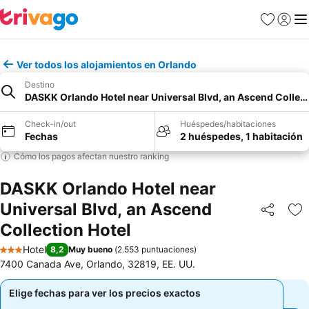
Favoritos
Iniciar 
Me
Ver todos los alojamientos en Orlando
Destino
DASKK Orlando Hotel near Universal Blvd, an Ascend Collect
Check-in/out
Huéspedes/habitaciones
Fechas
2 huéspedes, 1 habitación
Cómo los pagos afectan nuestro ranking
DASKK Orlando Hotel near
Universal Blvd, an Ascend
Compartir
Ag
Collection Hotel
Hotel
8,2
Muy bueno
(
2.553 puntuaciones
)
3 Estrellas
7400 Canada Ave, Orlando, 32819, EE. UU.
Elige fechas para ver los precios exactos
Elige fechas para ver los precios exactos