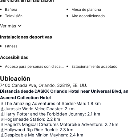
Servicios en la habitación
Bañera
Mesa de plancha
Televisión
Aire acondicionado
Ver más
Instalaciones deportivas
Fitness
Accesibilidad
Acceso para personas con discapacidad
Estacionamiento adaptado
Ubicación
7400 Canada Ave, Orlando, 32819, EE. UU.
Distancia desde DASKK Orlando Hotel near Universal Blvd, an
Ascend Collection Hotel
The Amazing Adventures of Spider-Man
:
1.8
km
Jurassic World VelociCoaster
:
2
km
Harry Potter and the Forbidden Journey
:
2.1
km
Hogsmeade Station
:
2.2
km
Hagrid’s Magical Creatures Motorbike Adventure
:
2.2
km
Hollywood Rip Ride Rockit
:
2.3
km
Despicable Me Minion Mayhem
:
2.4
km