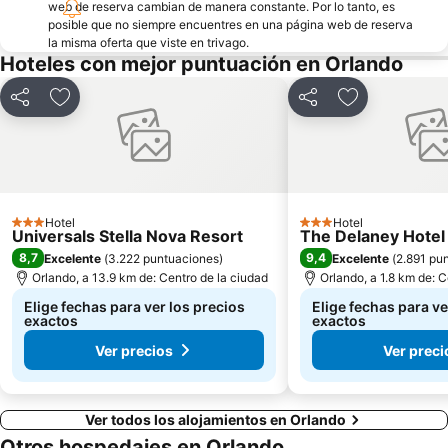
Central Florida Home & Garden Show Orlando
web de reserva cambian de manera constante. Por lo tanto, es
posible que no siempre encuentres en una página web de reserva
la misma oferta que viste en trivago.
Hoteles con mejor puntuación en Orlando
Compartir
Agregar a favoritos
Compartir
Agregar a fav
Hotel
Hotel
3 Estrellas
3 Estrellas
Universals Stella Nova Resort
The Delaney Hotel
8,7
9,4
Excelente
(
3.222 puntuaciones
)
Excelente
(
2.891 pu
Orlando, a 13.9 km de: Centro de la ciudad
Orlando, a 1.8 km de: C
Elige fechas para ver los precios
Elige fechas para ve
exactos
exactos
Ver precios
Ver preci
Ver todos los alojamientos en Orlando
Otros hospedajes en Orlando