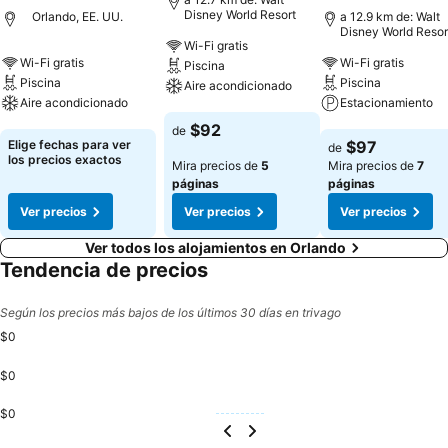
Disney World Resort
Orlando, EE. UU.
a 12.9 km de: Walt
Disney World Resor
Wi-Fi gratis
Wi-Fi gratis
Wi-Fi gratis
Piscina
Piscina
Piscina
Aire acondicionado
Aire acondicionado
Estacionamiento
Ver precios
$92
de
Ver precios
Ver precios
Elige fechas para ver
$97
de
los precios exactos
Mira precios de
5
Mira precios de
7
páginas
páginas
Ver precios
Ver precios
Ver precios
Ver todos los alojamientos en Orlando
Tendencia de precios
Según los precios más bajos de los últimos 30 días en trivago
$0
$0
$0