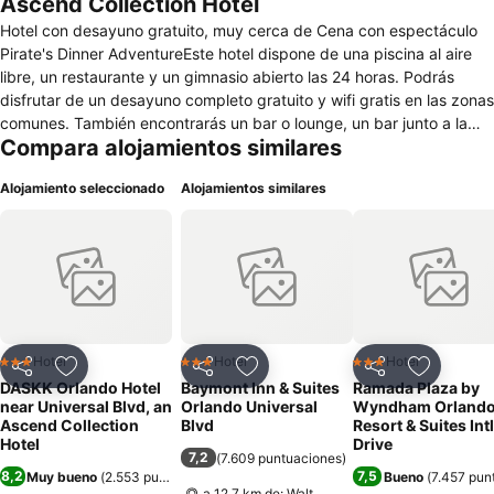
Ascend Collection Hotel
Hotel con desayuno gratuito, muy cerca de Cena con espectáculo
Pirate's Dinner AdventureEste hotel dispone de una piscina al aire
libre, un restaurante y un gimnasio abierto las 24 horas. Podrás
disfrutar de un desayuno completo gratuito y wifi gratis en las zonas
comunes. También encontrarás un bar o lounge, un bar junto a la
Compara alojamientos similares
piscina y una cafetería. Se ofrece un servicio de limpieza a petición.
DASKK Orlando Hotel near Universal Blvd, Ascend Hotel Collection
Alojamiento seleccionado
Alojamientos similares
ofrece 154 alojamientos con aire acondicionado, con acceso por
pasillos exteriores y caja fuerte y secador de pelo. Estos
alojamientos disponen de una zona de estar separada e incluyen
sofá cama y escritorio. Los huéspedes pueden utilizar los siguientes
servicios disponibles en las habitaciones: frigorífico y microondas.
Los huéspedes pueden navegar por la web gracias a nuestro
acceso a Internet wifi gratis. Se ofrece televisión por cable con
canales de suscripción. Las habitaciones también incluyen tabla de
Hotel
Hotel
Hotel
3 Estrellas
3 Estrellas
3 Estrellas
Compartir
Agregar a favoritos
Compartir
Agregar a favoritos
Compartir
Agregar 
planchar con plancha y artículos de higiene personal gratuitos. Es
DASKK Orlando Hotel
Baymont Inn & Suites
Ramada Plaza by
posible solicitar cambio de toallas y cambio de sábanas. Se ofrece
near Universal Blvd, an
Orlando Universal
Wyndham Orland
servicio de limpieza a petición. En el alojamiento hay piscina al aire
Ascend Collection
Blvd
Resort & Suites Intl
Hotel
Drive
libre, piscina infantil y bañera de hidromasaje. Otros servicios de
7,2
(
7.609 puntuaciones
)
ocio y esparcimiento incluyen gimnasio abierto las 24 horas.
8,2
7,5
Muy bueno
(
2.553 puntuaciones
)
Bueno
(
7.457 pun
a 12.7 km de: Walt