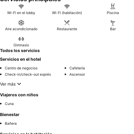
calidad y variedad de platos calientes, fruta fresca y cereales.
Para una experiencia más tranquila, considere solicitar una
Wi-Fi en el lobby
Wi-Fi (habitación)
Piscina
habitación con vistas al jardín.
Aire acondicionado
Restaurante
Bar
Gimnasio
Todos los servicios
Servicios en el hotel
Centro de negocios
Cafetería
Check-in/check-out exprés
Ascensor
Ver más
Viajeros con niños
Cuna
Bienestar
Bañera