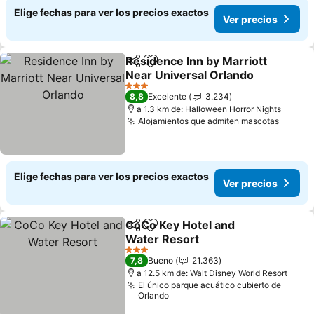
Elige fechas para ver los precios exactos
Ver precios
Residence Inn by Marriott
Compartir
Agregar a favoritos
Near Universal Orlando
Ver precios
3 Estrellas
8,8
Excelente
3.234
a 1.3 km de: Halloween Horror Nights
Alojamientos que admiten mascotas
Ver pr
Elige fechas para ver los precios exactos
Ver precios
CoCo Key Hotel and
Compartir
Agregar a favoritos
Water Resort
Ver precios
3 Estrellas
7,8
Bueno
21.363
a 12.5 km de: Walt Disney World Resort
El único parque acuático cubierto de
Orlando