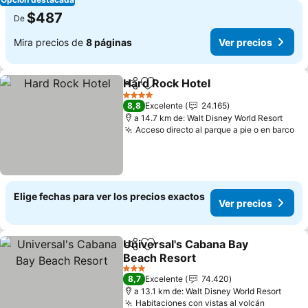
$487
De
Mira precios de
8 páginas
Ver precios
Hard Rock Hotel
Compartir
Agregar a favoritos
Ver precio
4 Estrellas
8,8
Excelente
24.165
a 14.7 km de: Walt Disney World Resort
Acceso directo al parque a pie o en barco
Ve
Elige fechas para ver los precios exactos
Ver precios
Universal's Cabana Bay
Compartir
Agregar a favoritos
Beach Resort
Ver precios
3 Estrellas
8,7
Excelente
74.420
a 13.1 km de: Walt Disney World Resort
Habitaciones con vistas al volcán
Ver prec