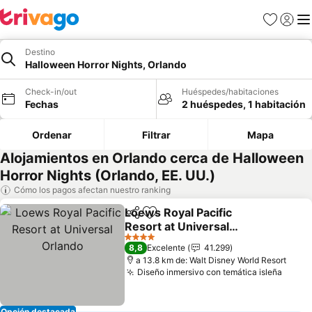
Favoritos
Iniciar 
Me
Destino
Halloween Horror Nights, Orlando
Check-in/out
Huéspedes/habitaciones
Fechas
2 huéspedes, 1 habitación
Ordenar
Filtrar
Mapa
Alojamientos en Orlando cerca de Halloween
Horror Nights (Orlando, EE. UU.)
Cómo los pagos afectan nuestro ranking
Loews Royal Pacific
Compartir
Agregar a favoritos
Resort at Universal
Orlando
Ver precios
4 Estrellas
8,8
Excelente
41.299
a 13.8 km de: Walt Disney World Resort
Diseño inmersivo con temática isleña
Ver p
Opción destacada