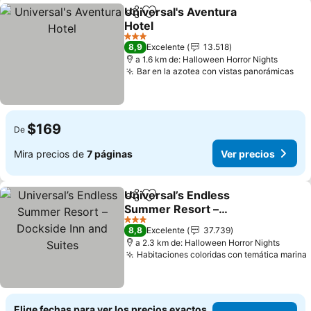
Universal's Aventura
Compartir
Agregar a favoritos
Hotel
Ver precios
3 Estrellas
8,9
Excelente
13.518
a 1.6 km de: Halloween Horror Nights
Bar en la azotea con vistas panorámicas
Ver
$169
De
Mira precios de
7 páginas
Ver precios
Universal’s Endless
Compartir
Agregar a favoritos
Summer Resort –
Dockside Inn and Suites
Ver precios
3 Estrellas
8,8
Excelente
37.739
a 2.3 km de: Halloween Horror Nights
Habitaciones coloridas con temática marina
Elige fechas para ver los precios exactos