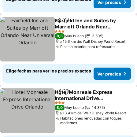
Ver precios
Fairfield Inn and Suites by
Compartir
Agregar a favoritos
Marriott Orlando Near
Universal Orlando
Ver precios
3 Estrellas
8,3
Muy bueno
3.505
a 15.6 km de: Walt Disney World Resort
Piscina exterior para refrescarte
Ver preci
Elige fechas para ver los precios exactos
Ver precios
Hotel Monreale Express
Compartir
Agregar a favoritos
International Drive
Orlando
Ver precios
3 Estrellas
8,0
Muy bueno
14.875
a 13.4 km de: Walt Disney World Resort
Habitaciones renovadas con toques
modernos