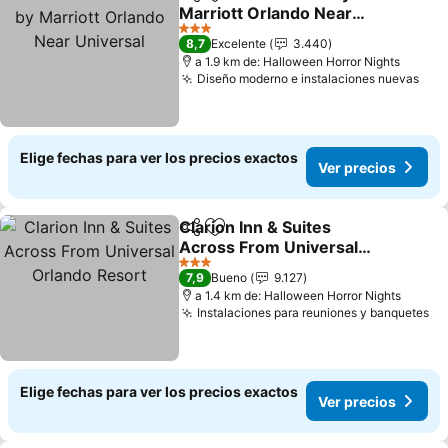
Compartir
Agregar a favoritos
Marriott Orlando Near
Universal
Ver precios
3 Estrellas
8,7
Excelente
3.440
a 1.9 km de: Halloween Horror Nights
Diseño moderno e instalaciones nuevas
Ver
Elige fechas para ver los precios exactos
Ver precios
Clarion Inn & Suites
Compartir
Agregar a favoritos
Across From Universal
Orlando Resort
Ver precios
3 Estrellas
7,9
Bueno
9.127
a 1.4 km de: Halloween Horror Nights
Instalaciones para reuniones y banquetes
Ve
Elige fechas para ver los precios exactos
Ver precios