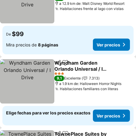
a 12.9 km de: Walt Disney World Resort
Habitaciones frente al lago con vistas
Ver p
$99
De
Mira precios de
8 páginas
Ver precios
Wyndham Garden
Compartir
Agregar a favoritos
Orlando Universal / I
Drive
Ver precios
3 Estrellas
9,1
Excelente
7.313
a 1.9 km de: Halloween Horror Nights
Habitaciones familiares con literas
Ver pre
Elige fechas para ver los precios exactos
Ver precios
TownePlace Suites by