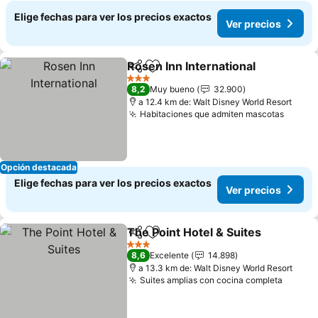
Elige fechas para ver los precios exactos
Ver precios
Rosen Inn International
Compartir
Agregar a favoritos
Ver
3 Estrellas
8,2
Muy bueno
32.900
a 12.4 km de: Walt Disney World Resort
Habitaciones que admiten mascotas
Ver pr
Opción destacada
Elige fechas para ver los precios exactos
Ver precios
The Point Hotel & Suites
Compartir
Agregar a favoritos
Ve
3 Estrellas
8,6
Excelente
14.898
a 13.3 km de: Walt Disney World Resort
Suites amplias con cocina completa
Ver pr