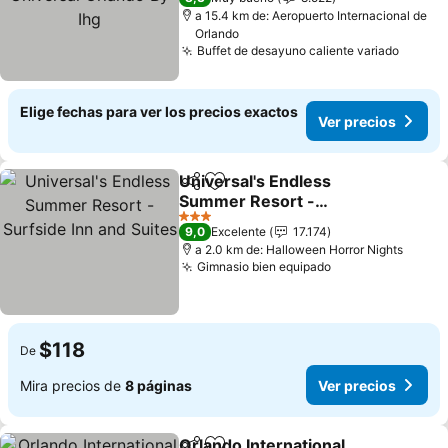
a 15.4 km de: Aeropuerto Internacional de
Orlando
Buffet de desayuno caliente variado
Ver pr
Elige fechas para ver los precios exactos
Ver precios
Universal's Endless
Compartir
Agregar a favoritos
Summer Resort -
Surfside Inn and Suites
Ver precios
3 Estrellas
9,0
Excelente
17.174
a 2.0 km de: Halloween Horror Nights
Gimnasio bien equipado
Ver precios
$118
De
Mira precios de
8 páginas
Ver precios
Orlando International