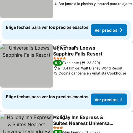
Bar junto a la piscina y jacuzzi para relajarte
Elige fechas para ver los precios exactos
Ver precios
Universal's Loews
Compartir
Agregar a favoritos
Sapphire Falls Resort
Ver precios
4 Estrellas
9,0
Excelente
23.820
a 13.4 km de: Walt Disney World Resort
Cocina caribeña en Amatista Cookhouse
Ver
Elige fechas para ver los precios exactos
Ver precios
Holiday Inn Express &
Compartir
Agregar a favoritos
Suites Nearest Universal
Orlando By Ihg
Ver precios
3 Estrellas
8,3
Muy bueno
8.522