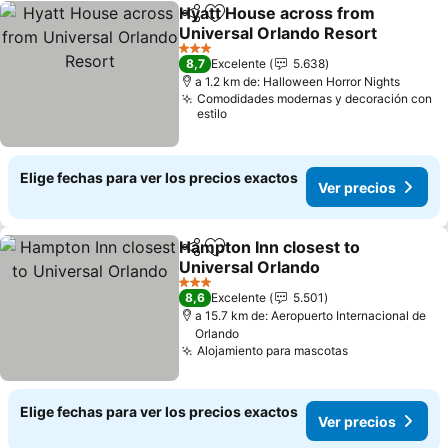
Hyatt House across from
Compartir
Agregar a favoritos
Universal Orlando Resort
Ver precios
3 Estrellas
8,7
Excelente
5.638
a 1.2 km de: Halloween Horror Nights
Comodidades modernas y decoración con
estilo
Elige fechas para ver los precios exactos
Ver precios
Hampton Inn closest to
Compartir
Agregar a favoritos
Universal Orlando
Ver precios
3 Estrellas
8,6
Excelente
5.501
a 15.7 km de: Aeropuerto Internacional de
Orlando
Alojamiento para mascotas
Ver precios
Elige fechas para ver los precios exactos
Ver precios