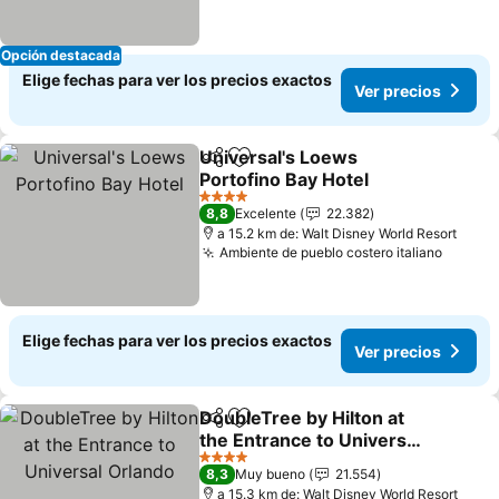
Opción destacada
Elige fechas para ver los precios exactos
Ver precios
Universal's Loews
Compartir
Agregar a favoritos
Portofino Bay Hotel
Ver precios
4 Estrellas
8,8
Excelente
22.382
a 15.2 km de: Walt Disney World Resort
Ambiente de pueblo costero italiano
Ver pr
Elige fechas para ver los precios exactos
Ver precios
DoubleTree by Hilton at
Compartir
Agregar a favoritos
the Entrance to Universal
Orlando
Ver precios
4 Estrellas
8,3
Muy bueno
21.554
a 15.3 km de: Walt Disney World Resort