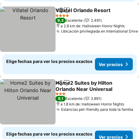
Villatel Orlando Resort
Compartir
Agregar a favoritos
Ver
4 Estrellas
9,3
Excelente
2.491
a 2.8 km de: Halloween Horror Nights
Ubicación privilegiada en International Drive
Elige fechas para ver los precios exactos
Ver precios
Home2 Suites by Hilton
Compartir
Agregar a favoritos
Orlando Near Universal
Ver precios
3 Estrellas
9,1
Excelente
2.891
a 1.8 km de: Halloween Horror Nights
Estancias pet-friendly para toda la familia
Ve
Elige fechas para ver los precios exactos
Ver precios