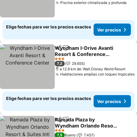
Piscina exterior climatizada y profunda
Ver 
Elige fechas para ver los precios exactos
Ver precios
Wyndham I-Drive Avanti
Compartir
Agregar a favoritos
Resort & Conference
Center
Ver precios
3 Estrellas
7,2
29.655
a 12.9 km de: Walt Disney World Resort
Habitaciones amplias con toques tropicales
V
Elige fechas para ver los precios exactos
Ver precios
Ramada Plaza by
Compartir
Agregar a favoritos
Wyndham Orlando Resort
& Suites Intl Drive
Ver precios
3 Estrellas
7,5
Bueno
7.457