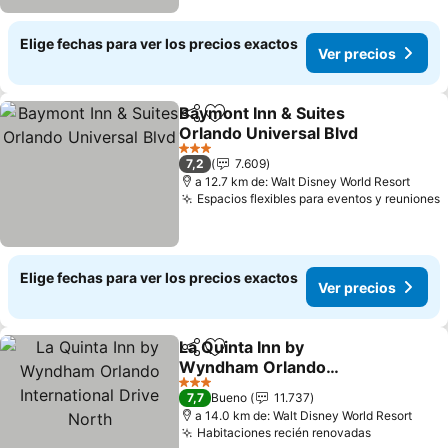
Elige fechas para ver los precios exactos
Ver precios
Baymont Inn & Suites
Compartir
Agregar a favoritos
Orlando Universal Blvd
Ver precios
3 Estrellas
7,2
7.609
a 12.7 km de: Walt Disney World Resort
Espacios flexibles para eventos y reuniones
V
Elige fechas para ver los precios exactos
Ver precios
La Quinta Inn by
Compartir
Agregar a favoritos
Wyndham Orlando
International Drive North
Ver precios
3 Estrellas
7,7
Bueno
11.737
a 14.0 km de: Walt Disney World Resort
Habitaciones recién renovadas
Ver preci