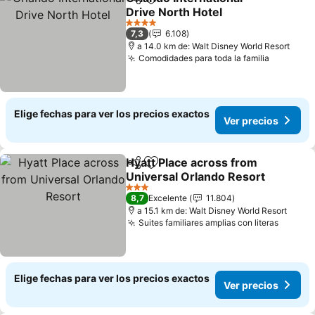
Compartir
Agregar a favoritos
Drive North Hotel
Ver precios
4 Estrellas
7,3
6.108
a 14.0 km de: Walt Disney World Resort
Comodidades para toda la familia
Ver prec
Elige fechas para ver los precios exactos
Ver precios
Hyatt Place across from
Compartir
Agregar a favoritos
Universal Orlando Resort
Ver precios
3 Estrellas
8,7
Excelente
11.804
a 15.1 km de: Walt Disney World Resort
Suites familiares amplias con literas
Ver pr
Elige fechas para ver los precios exactos
Ver precios