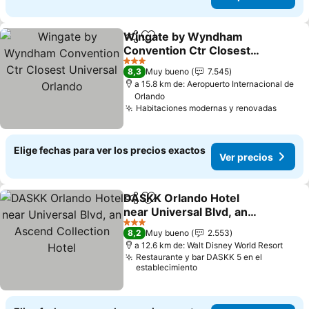
Wingate by Wyndham
Compartir
Agregar a favoritos
Convention Ctr Closest
Universal Orlando
Ver precios
3 Estrellas
8,3
Muy bueno
7.545
a 15.8 km de: Aeropuerto Internacional de
Orlando
Habitaciones modernas y renovadas
Ver pr
Elige fechas para ver los precios exactos
Ver precios
DASKK Orlando Hotel
Compartir
Agregar a favoritos
near Universal Blvd, an
Ascend Collection Hotel
Ver precios
3 Estrellas
8,2
Muy bueno
2.553
a 12.6 km de: Walt Disney World Resort
Restaurante y bar DASKK 5 en el
establecimiento