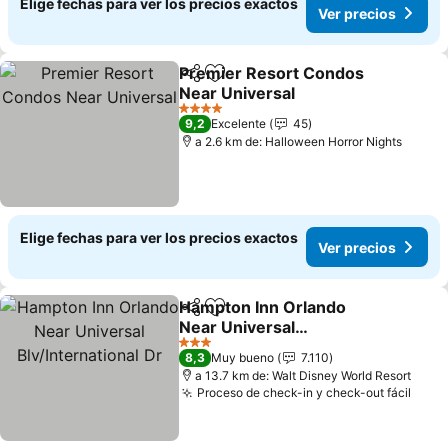
Elige fechas para ver los precios exactos
Ver precios
Premier Resort Condos
Compartir
Agregar a favoritos
Near Universal
Ver precios
4 Estrellas
9,2
Excelente
45
a 2.6 km de: Halloween Horror Nights
Elige fechas para ver los precios exactos
Ver precios
Hampton Inn Orlando
Compartir
Agregar a favoritos
Near Universal
Blv/International Dr
Ver precios
3 Estrellas
8,3
Muy bueno
7.110
a 13.7 km de: Walt Disney World Resort
Proceso de check-in y check-out fácil
Ver 