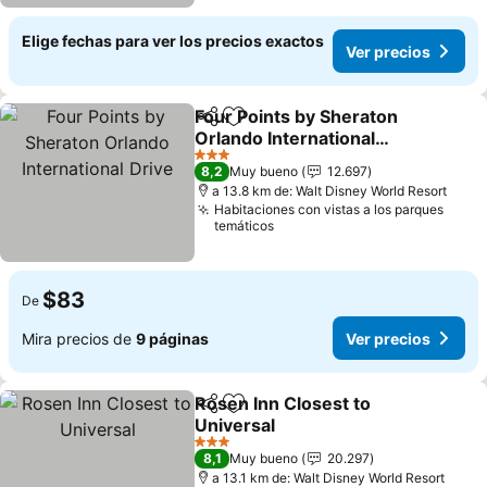
Elige fechas para ver los precios exactos
Ver precios
Four Points by Sheraton
Compartir
Agregar a favoritos
Orlando International
Drive
Ver precios
3 Estrellas
8,2
Muy bueno
12.697
a 13.8 km de: Walt Disney World Resort
Habitaciones con vistas a los parques
temáticos
$83
De
Mira precios de
9 páginas
Ver precios
Rosen Inn Closest to
Compartir
Agregar a favoritos
Universal
Ver precios
3 Estrellas
8,1
Muy bueno
20.297
a 13.1 km de: Walt Disney World Resort