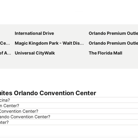
Ampliar mapa
International Drive
Orlando Premium Outlets - Interna
ter
Magic Kingdom Park - Walt Disney World Resort
Orlando Premium Outlets - Vi
nture
Universal CityWalk
The Florida Mall
uites Orlando Convention Center
cina?
n Center?
 Convention Center?
rlando Convention Center?
nter?