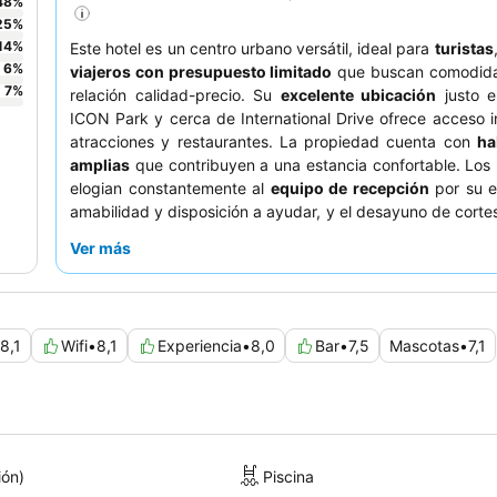
48
%
25
%
14
%
Este hotel es un centro urbano versátil, ideal para
turistas
6
%
viajeros con presupuesto limitado
que buscan comodid
7
%
relación calidad-precio. Su
excelente ubicación
justo e
ICON Park y cerca de International Drive ofrece acceso 
atracciones y restaurantes. La propiedad cuenta con
ha
amplias
que contribuyen a una estancia confortable. Lo
elogian constantemente al
equipo de recepción
por su e
amabilidad y disposición a ayudar, y el desayuno de corte
básico, se considera suficiente para empezar el día. Pa
Ver más
que priorizan un retiro tranquilo, se recomienda elegir una
que no dé a International Drive.
8,1
Wifi
•
8,1
Experiencia
•
8,0
Bar
•
7,5
Mascotas
•
7,1
ión)
Piscina