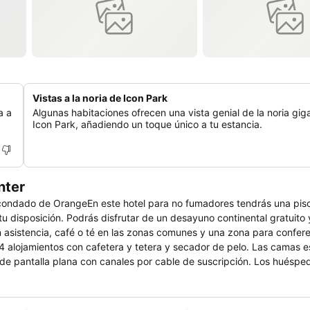
Vistas a la noria de Icon Park
a a
Algunas habitaciones ofrecen una vista genial de la noria gig
Icon Park, añadiendo un toque único a tu estancia.
nter
condado de OrangeEn este hotel para no fumadores tendrás una pisci
tu disposición. Podrás disfrutar de un desayuno continental gratuito y
 asistencia, café o té en las zonas comunes y una zona para confere
 alojamientos con cafetera y tetera y secador de pelo. Las camas e
n de pantalla plana con canales por cable de suscripción. Los huésp
(velocidad: 25 Mbps o más). Los servicios para las personas de negoc
es). Las habitaciones también incluyen tabla de planchar con plancha 
s días. Los servicios de ocio y esparcimiento en este hotel incluyen u