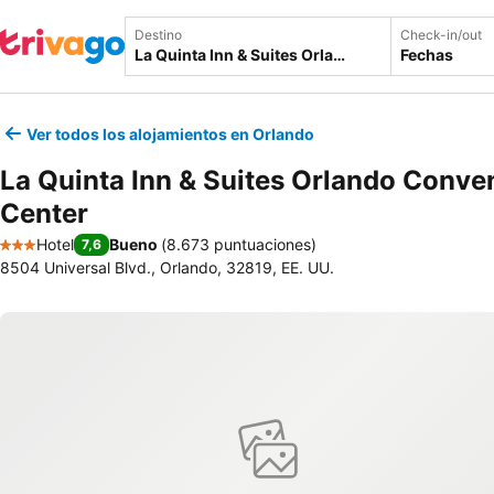
Destino
Check-in/out
Fechas
Ver todos los alojamientos en Orlando
La Quinta Inn & Suites Orlando Conve
Center
Hotel
Bueno
(
8.673 puntuaciones
)
7,6
3 Estrellas
8504 Universal Blvd., Orlando, 32819, EE. UU.