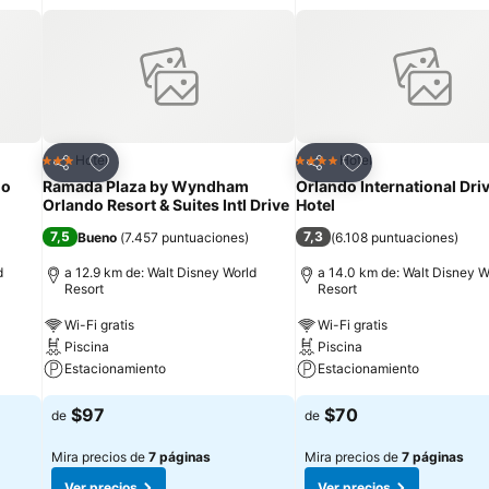
Agregar a favoritos
Agregar a favorit
Hotel
Hotel
3 Estrellas
4 Estrellas
Compartir
Compartir
do
Ramada Plaza by Wyndham
Orlando International Dri
Orlando Resort & Suites Intl Drive
Hotel
7,5
7,3
Bueno
(
7.457 puntuaciones
)
(
6.108 puntuaciones
)
d
a 12.9 km de: Walt Disney World
a 14.0 km de: Walt Disney W
Resort
Resort
Wi-Fi gratis
Wi-Fi gratis
Piscina
Piscina
Estacionamiento
Estacionamiento
$97
$70
de
de
Mira precios de
7 páginas
Mira precios de
7 páginas
Ver precios
Ver precios