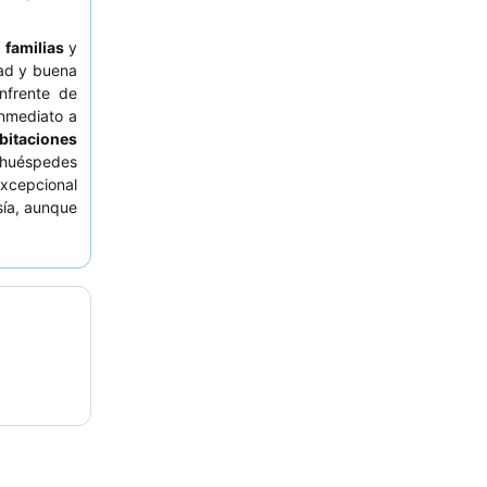
,
familias
y
ad y buena
nfrente de
inmediato a
bitaciones
s huéspedes
xcepcional
sía, aunque
ra aquellos
 habitación