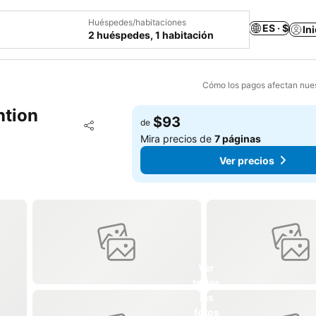
Huéspedes/habitaciones
ES · $
In
2 huéspedes, 1 habitación
Cómo los pagos afectan nues
ntion
$93
Agregar a favoritos
de
Compartir
Mira precios de
7 páginas
Ver precios