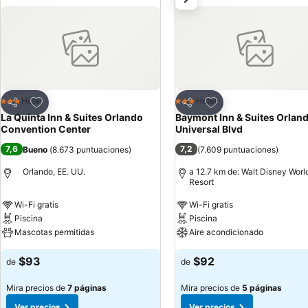
aire libre y gimnasio.
Agregar a favoritos
Agregar a favoritos
Hotel
Hotel
3 Estrellas
3 Estrellas
Compartir
Compartir
La Quinta Inn & Suites Orlando
Baymont Inn & Suites Orlan
Convention Center
Universal Blvd
7,6
7,2
Bueno
(
8.673 puntuaciones
)
(
7.609 puntuaciones
)
Orlando, EE. UU.
a 12.7 km de: Walt Disney Worl
Resort
Wi-Fi gratis
Wi-Fi gratis
Piscina
Piscina
Mascotas permitidas
Aire acondicionado
$93
$92
de
de
Mira precios de
7 páginas
Mira precios de
5 páginas
Ver precios
Ver precios