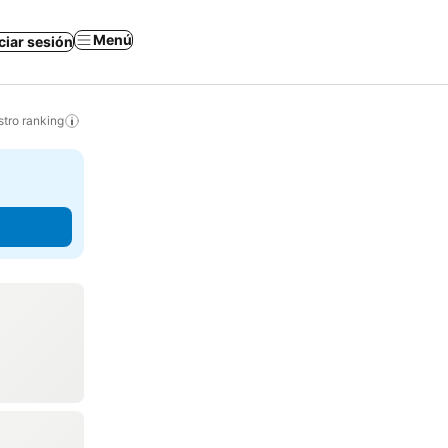
Menú
iciar sesión
tro ranking