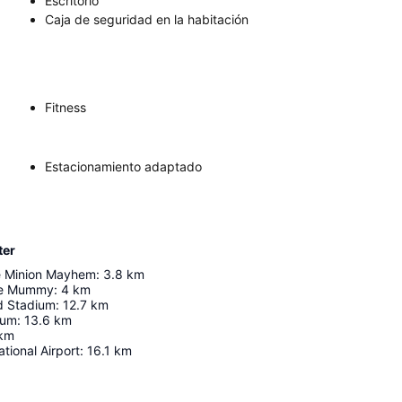
Escritorio
Caja de seguridad en la habitación
Fitness
Estacionamiento adaptado
ter
e Minion Mayhem
:
3.8
km
he Mummy
:
4
km
d Stadium
:
12.7
km
ium
:
13.6
km
km
tional Airport
:
16.1
km