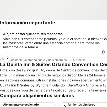
Información importante
Alojamientos que admiten mascotas
Viaja con tus compañeros peludos, ya que el hotel da la bienvenid
las mascotas, ofreciendo una estancia cómoda para todos los
miembros de la familia.
Este resumen fue creado por IA y no siempre es 100% preciso.
La Quinta Inn & Suites Orlando Convention Ce
Hotel con desayuno gratuito, cerca de Centro de convenciones del 
libre, un gimnasio y un centro de negocios disponible las 24 horas a 
en las zonas comunes. Otras instalaciones incluyen aparcamiento sin
Quinta Inn & Suites by Wyndham Orlando I Drive/Conv Ctr ofrece 184
vestidas con ropa de cama de alta calidad. Se ofrece una televisió
Compara alojamientos similares
navegar por la web gracias a nuestro acceso a Internet wifi gratis 
escritorio con llamadas locales gratuitas (pueden existir restriccion
Alojamiento seleccionado
Alojamientos similares
siguiente
de higiene personal gratuitos. Se ofrece servicio de limpieza todos lo