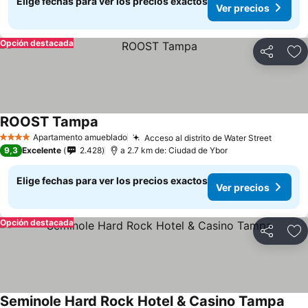
Elige fechas para ver los precios exactos
Ver precios
Opción destacada
Compartir
Ag
ROOST Tampa
Apartamento amueblado
Acceso al distrito de Water Street
4 Estrellas
9,3
Excelente
2.428
a 2.7 km de: Ciudad de Ybor
Elige fechas para ver los precios exactos
Ver precios
Opción destacada
Compartir
Ag
Seminole Hard Rock Hotel & Casino Tampa