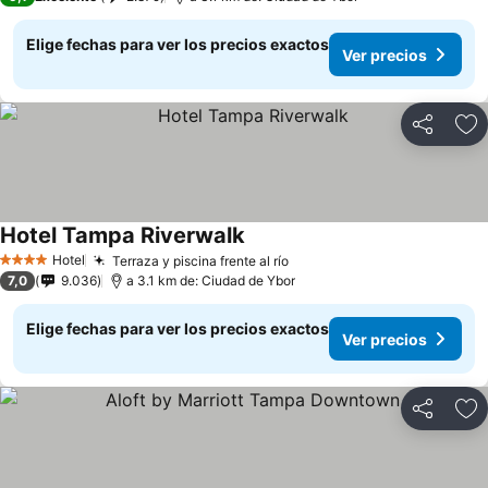
Elige fechas para ver los precios exactos
Ver precios
Compartir
Ag
Hotel Tampa Riverwalk
Hotel
Terraza y piscina frente al río
4 Estrellas
7,0
9.036
a 3.1 km de: Ciudad de Ybor
Elige fechas para ver los precios exactos
Ver precios
Compartir
Ag