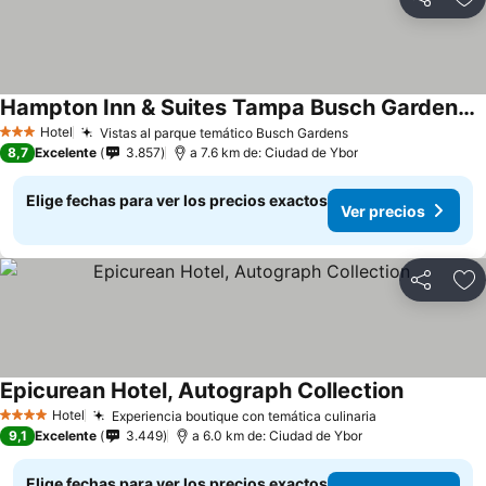
Compartir
Ag
Hampton Inn & Suites Tampa Busch Gardens Area
Hotel
Vistas al parque temático Busch Gardens
3 Estrellas
8,7
Excelente
3.857
a 7.6 km de: Ciudad de Ybor
Elige fechas para ver los precios exactos
Ver precios
Compartir
Ag
Epicurean Hotel, Autograph Collection
Hotel
Experiencia boutique con temática culinaria
4 Estrellas
9,1
Excelente
3.449
a 6.0 km de: Ciudad de Ybor
Elige fechas para ver los precios exactos