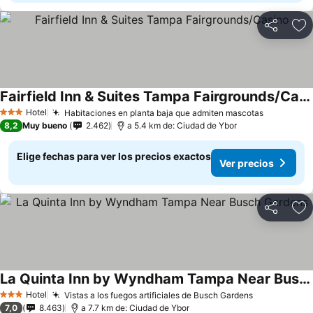
Compartir
Ag
Fairfield Inn & Suites Tampa Fairgrounds/Casino
Hotel
Habitaciones en planta baja que admiten mascotas
3 Estrellas
8,2
Muy bueno
2.462
a 5.4 km de: Ciudad de Ybor
Elige fechas para ver los precios exactos
Ver precios
Compartir
Ag
La Quinta Inn by Wyndham Tampa Near Busch Gardens
Hotel
Vistas a los fuegos artificiales de Busch Gardens
3 Estrellas
7,0
8.463
a 7.7 km de: Ciudad de Ybor