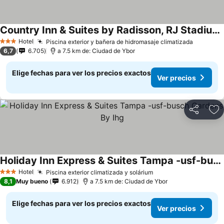
Country Inn & Suites by Radisson, RJ Stadium - Tampa Airport East
Hotel
Piscina exterior y bañera de hidromasaje climatizada
3 Estrellas
6,7
6.705
a 7.5 km de: Ciudad de Ybor
Elige fechas para ver los precios exactos
Ver precios
Compartir
Ag
Holiday Inn Express & Suites Tampa -usf-busch Gardens By Ihg
Hotel
Piscina exterior climatizada y solárium
3 Estrellas
8,1
Muy bueno
6.912
a 7.5 km de: Ciudad de Ybor
Elige fechas para ver los precios exactos
Ver precios