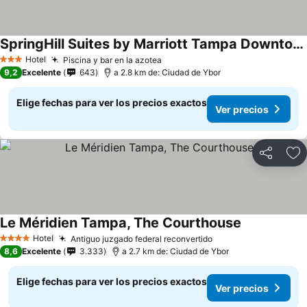
SpringHill Suites by Marriott Tampa Downtown
Hotel
Piscina y bar en la azotea
3 Estrellas
9,2
Excelente
643
a 2.8 km de: Ciudad de Ybor
Elige fechas para ver los precios exactos
Ver precios
Compartir
Ag
Le Méridien Tampa, The Courthouse
Hotel
Antiguo juzgado federal reconvertido
4 Estrellas
8,6
Excelente
3.333
a 2.7 km de: Ciudad de Ybor
Elige fechas para ver los precios exactos
Ver precios