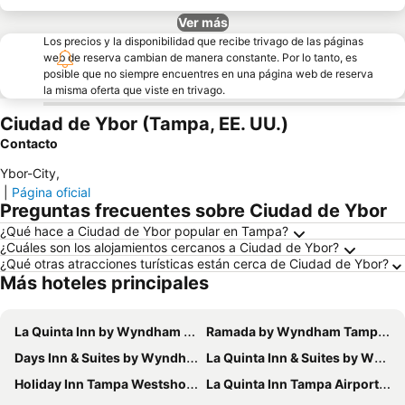
Ver más
Los precios y la disponibilidad que recibe trivago de las páginas
web de reserva cambian de manera constante. Por lo tanto, es
posible que no siempre encuentres en una página web de reserva
la misma oferta que viste en trivago.
Ciudad de Ybor (Tampa, EE. UU.)
Contacto
Ybor-City
,
|
Página oficial
Preguntas frecuentes sobre Ciudad de Ybor
¿Qué hace a Ciudad de Ybor popular en Tampa?
¿Cuáles son los alojamientos cercanos a Ciudad de Ybor?
¿Qué otras atracciones turísticas están cerca de Ciudad de Ybor?
Más hoteles principales
La Quinta Inn by Wyndham Tampa Near Busch Gardens
Ramada by Wyndham Tampa Westshore Airport South
Days Inn & Suites by Wyndham Tampa near Ybor City
La Quinta Inn & Suites by Wyndham Tampa Brandon West
Holiday Inn Tampa Westshore - Airport Area By Ihg
La Quinta Inn Tampa Airport Stadium Westshore