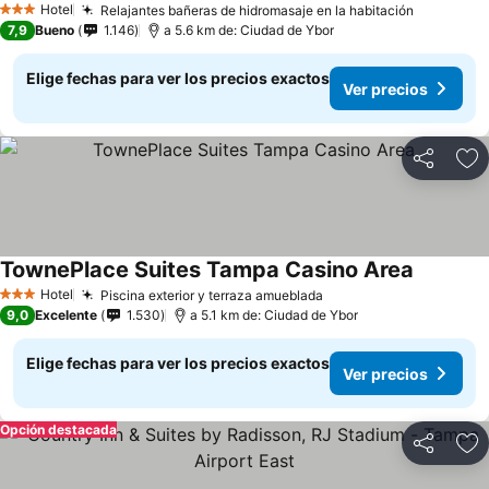
Hotel
Relajantes bañeras de hidromasaje en la habitación
3 Estrellas
7,9
Bueno
1.146
a 5.6 km de: Ciudad de Ybor
Elige fechas para ver los precios exactos
Ver precios
Compartir
Ag
TownePlace Suites Tampa Casino Area
Hotel
Piscina exterior y terraza amueblada
3 Estrellas
9,0
Excelente
1.530
a 5.1 km de: Ciudad de Ybor
Elige fechas para ver los precios exactos
Ver precios
Opción destacada
Compartir
Ag