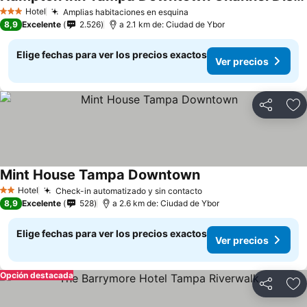
Hotel
Amplias habitaciones en esquina
3 Estrellas
8,9
Excelente
2.526
a 2.1 km de: Ciudad de Ybor
Elige fechas para ver los precios exactos
Ver precios
Compartir
Ag
Mint House Tampa Downtown
Hotel
Check-in automatizado y sin contacto
2 Estrellas
8,9
Excelente
528
a 2.6 km de: Ciudad de Ybor
Elige fechas para ver los precios exactos
Ver precios
Opción destacada
Compartir
Ag