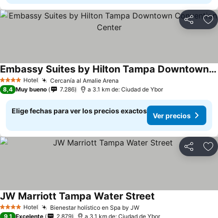
Compartir
Ag
Embassy Suites by Hilton Tampa Downtown Convention Center
Hotel
Cercanía al Amalie Arena
4 Estrellas
8,4
Muy bueno
7.286
a 3.1 km de: Ciudad de Ybor
Elige fechas para ver los precios exactos
Ver precios
Compartir
Ag
JW Marriott Tampa Water Street
Hotel
Bienestar holístico en Spa by JW
4 Estrellas
9,1
Excelente
2.879
a 3.1 km de: Ciudad de Ybor