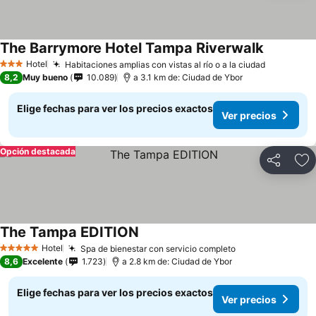
The Barrymore Hotel Tampa Riverwalk
Hotel
Habitaciones amplias con vistas al río o a la ciudad
3 Estrellas
8,2
Muy bueno
10.089
a 3.1 km de: Ciudad de Ybor
Elige fechas para ver los precios exactos
Ver precios
Opción destacada
Compartir
Ag
The Tampa EDITION
Hotel
Spa de bienestar con servicio completo
5 Estrellas
8,6
Excelente
1.723
a 2.8 km de: Ciudad de Ybor
Elige fechas para ver los precios exactos
Ver precios