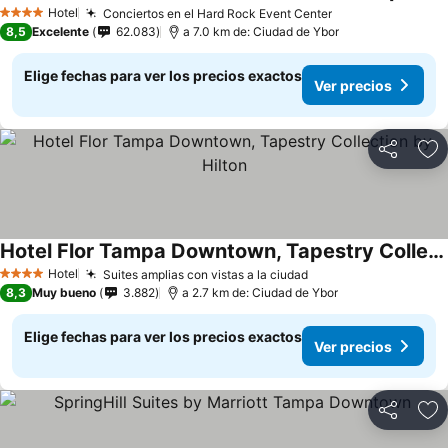
Hotel
Conciertos en el Hard Rock Event Center
4 Estrellas
8,5
Excelente
62.083
a 7.0 km de: Ciudad de Ybor
Elige fechas para ver los precios exactos
Ver precios
Compartir
Ag
Hotel Flor Tampa Downtown, Tapestry Collection by Hilton
Hotel
Suites amplias con vistas a la ciudad
4 Estrellas
8,3
Muy bueno
3.882
a 2.7 km de: Ciudad de Ybor
Elige fechas para ver los precios exactos
Ver precios
Compartir
Ag