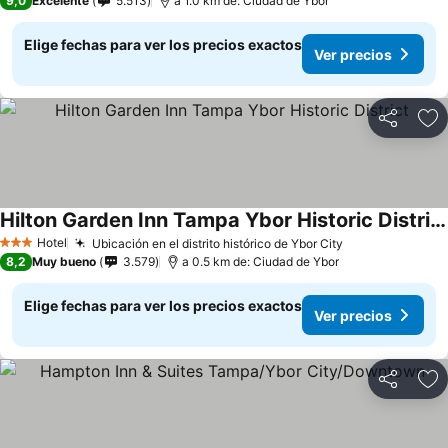
9,0
Excelente
5.513
a 1.0 km de: Ciudad de Ybor
Elige fechas para ver los precios exactos
Ver precios
Compartir
Ag
Hilton Garden Inn Tampa Ybor Historic District
Hotel
Ubicación en el distrito histórico de Ybor City
3 Estrellas
8,2
Muy bueno
3.579
a 0.5 km de: Ciudad de Ybor
Elige fechas para ver los precios exactos
Ver precios
Compartir
Ag