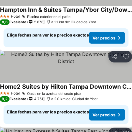
Hampton Inn & Suites Tampa/Ybor City/Downtown
Hotel
Piscina exterior en el patio
3 Estrellas
8,6
Excelente
5.878
a 1.1 km de: Ciudad de Ybor
Elige fechas para ver los precios exactos
Ver precios
Compartir
Ag
Home2 Suites by Hilton Tampa Downtown Channel District
Hotel
Oasis en la azotea del sexto piso
3 Estrellas
9,2
Excelente
4.751
a 2.0 km de: Ciudad de Ybor
Elige fechas para ver los precios exactos
Ver precios