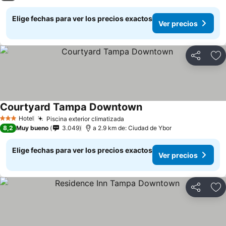
Elige fechas para ver los precios exactos
Ver precios
Compartir
Ag
Courtyard Tampa Downtown
Hotel
Piscina exterior climatizada
3 Estrellas
8,2
Muy bueno
3.049
a 2.9 km de: Ciudad de Ybor
Elige fechas para ver los precios exactos
Ver precios
Compartir
Ag