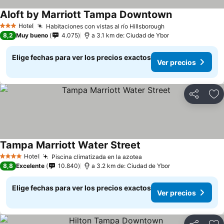
Aloft by Marriott Tampa Downtown
Hotel
Habitaciones con vistas al río Hillsborough
3 Estrellas
8,2
Muy bueno
4.075
a 3.1 km de: Ciudad de Ybor
Elige fechas para ver los precios exactos
Ver precios
Compartir
Ag
Tampa Marriott Water Street
Hotel
Piscina climatizada en la azotea
4 Estrellas
8,8
Excelente
10.840
a 3.2 km de: Ciudad de Ybor
Elige fechas para ver los precios exactos
Ver precios