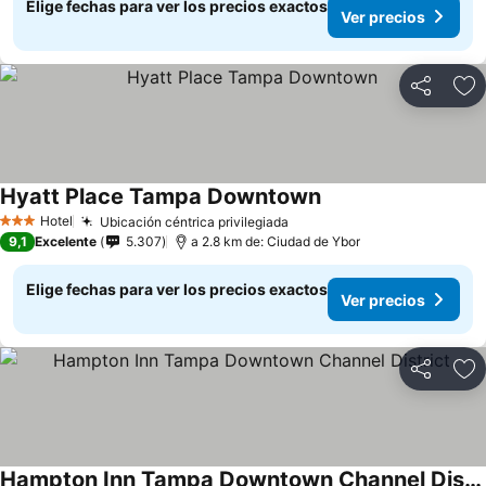
Elige fechas para ver los precios exactos
Ver precios
Compartir
Ag
Hyatt Place Tampa Downtown
Hotel
Ubicación céntrica privilegiada
3 Estrellas
9,1
Excelente
5.307
a 2.8 km de: Ciudad de Ybor
Elige fechas para ver los precios exactos
Ver precios
Compartir
Ag
Hampton Inn Tampa Downtown Channel District