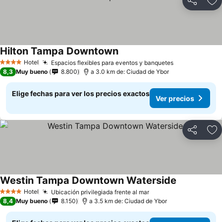
Compartir
Ag
Hilton Tampa Downtown
Hotel
Espacios flexibles para eventos y banquetes
4 Estrellas
8,3
Muy bueno
8.800
a 3.0 km de: Ciudad de Ybor
Elige fechas para ver los precios exactos
Ver precios
Compartir
Ag
Westin Tampa Downtown Waterside
Hotel
Ubicación privilegiada frente al mar
4 Estrellas
8,4
Muy bueno
8.150
a 3.5 km de: Ciudad de Ybor