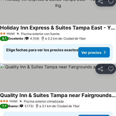
Compartir
Ag
Holiday Inn Express & Suites Tampa East - Ybor City By Ihg
Hotel
Piscina exterior con fuente
2 Estrellas
9,1
Excelente
4.109
a 3.2 km de: Ciudad de Ybor
Elige fechas para ver los precios exactos
Ver precios
Compartir
Ag
Quality Inn & Suites Tampa near Fairgrounds and Casino
Hotel
Piscina exterior climatizada
3 Estrellas
7,7
Bueno
5.173
a 3.1 km de: Ciudad de Ybor