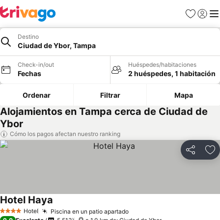
Favoritos
Iniciar 
Me
Destino
Ciudad de Ybor, Tampa
Check-in/out
Huéspedes/habitaciones
Fechas
2 huéspedes, 1 habitación
Ordenar
Filtrar
Mapa
Alojamientos en Tampa cerca de Ciudad de
Ybor
Cómo los pagos afectan nuestro ranking
Compartir
Ag
Hotel Haya
Hotel
Piscina en un patio apartado
4 Estrellas