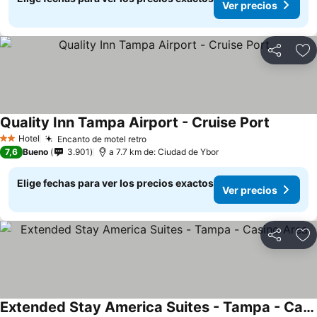
Ver precios
Compartir
Ag
Quality Inn Tampa Airport - Cruise Port
Hotel
Encanto de motel retro
2 Estrellas
7,6
Bueno
3.901
a 7.7 km de: Ciudad de Ybor
Elige fechas para ver los precios exactos
Ver precios
Compartir
Ag
Extended Stay America Suites - Tampa - Casino Area