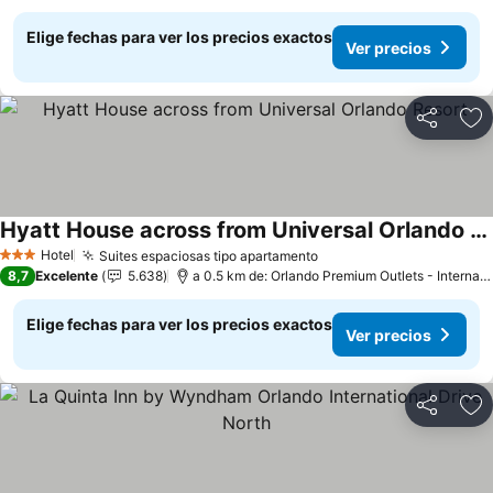
Elige fechas para ver los precios exactos
Ver precios
Compartir
Ag
Hyatt House across from Universal Orlando Resort
Hotel
Suites espaciosas tipo apartamento
3 Estrellas
8,7
Excelente
5.638
a 0.5 km de: Orlando Premium Outlets - International Drive
Elige fechas para ver los precios exactos
Ver precios
Compartir
Ag