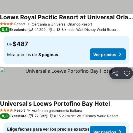
Loews Royal Pacific Resort at Universal Orlando
Resort
Cercanía a Universal Orlando Resort
4 Estrellas
8,8
Excelente
41.299
a 13.8 km de: Walt Disney World Resort
$487
De
Mira precios de
8 páginas
Ver precios
Compartir
Ag
Universal's Loews Portofino Bay Hotel
Resort
Auténtica gastronomía italiana
4 Estrellas
8,8
Excelente
22.382
a 15.2 km de: Walt Disney World Resort
Elige fechas para ver los precios exactos
Ver precios