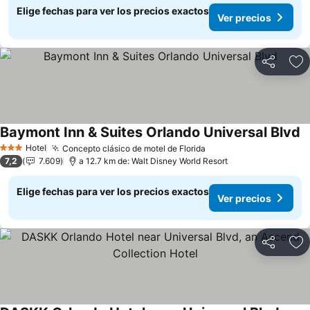
Elige fechas para ver los precios exactos
Ver precios
Compartir
Ag
Baymont Inn & Suites Orlando Universal Blvd
Hotel
Concepto clásico de motel de Florida
3 Estrellas
7,2
7.609
a 12.7 km de: Walt Disney World Resort
Elige fechas para ver los precios exactos
Ver precios
Compartir
Ag