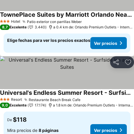
TownePlace Suites by Marriott Orlando Near Universal
Hotel
Patio exterior con parrillas Weber
3 Estrellas
8,7
Excelente
3.440
a 0.4 km de: Orlando Premium Outlets - International Drive
Elige fechas para ver los precios exactos
Ver precios
Compartir
Ag
Universal's Endless Summer Resort - Surfside Inn and Suites
Resort
Restaurante Beach Break Cafe
3 Estrellas
9,0
Excelente
17.174
a 1.8 km de: Orlando Premium Outlets - International Drive
$118
De
Mira precios de
8 páginas
Ver precios