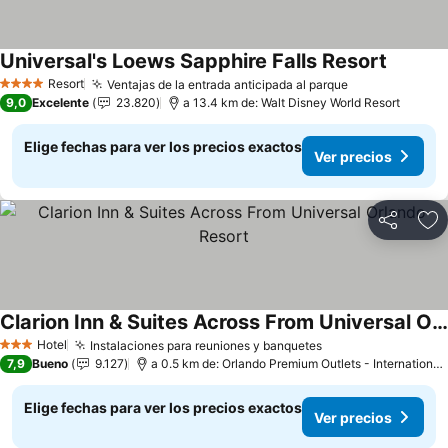
Universal's Loews Sapphire Falls Resort
Resort
Ventajas de la entrada anticipada al parque
4 Estrellas
9,0
Excelente
23.820
a 13.4 km de: Walt Disney World Resort
Elige fechas para ver los precios exactos
Ver precios
Compartir
Ag
Clarion Inn & Suites Across From Universal Orlando Resort
Hotel
Instalaciones para reuniones y banquetes
3 Estrellas
7,9
Bueno
9.127
a 0.5 km de: Orlando Premium Outlets - International Drive
Elige fechas para ver los precios exactos
Ver precios