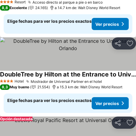
Resort
Acceso directo al parque a pie o en barco
4 Estrellas
8,8
Excelente
24.165
a 14.7 km de: Walt Disney World Resort
Elige fechas para ver los precios exactos
Ver precios
Compartir
Ag
DoubleTree by Hilton at the Entrance to Universal Orlando
Hotel
Mostrador de Universal Partner en el hotel
4 Estrellas
8,3
Muy bueno
21.554
a 15.3 km de: Walt Disney World Resort
Elige fechas para ver los precios exactos
Ver precios
Opción destacada
Compartir
Ag