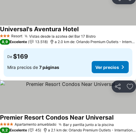
Compartir
Ag
Universal's Aventura Hotel
Resort
Vistas desde la azotea del Bar 17 Bistro
3 Estrellas
8,9
Excelente
13.518
a 2.0 km de: Orlando Premium Outlets - International Drive
$169
De
Mira precios de
7 páginas
Ver precios
Compartir
Ag
Premier Resort Condos Near Universal
Apartamento amueblado
Bar y parrilla junto a la piscina
4 Estrellas
9,2
Excelente
45
a 2.1 km de: Orlando Premium Outlets - International Drive