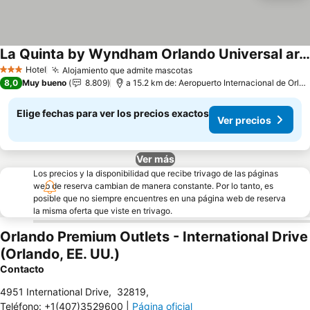
La Quinta by Wyndham Orlando Universal area
Hotel
Alojamiento que admite mascotas
3 Estrellas
8,0
Muy bueno
8.809
a 15.2 km de: Aeropuerto Internacional de Orlando
Elige fechas para ver los precios exactos
Ver precios
Ver más
Los precios y la disponibilidad que recibe trivago de las páginas
web de reserva cambian de manera constante. Por lo tanto, es
posible que no siempre encuentres en una página web de reserva
la misma oferta que viste en trivago.
Orlando Premium Outlets - International Drive
(Orlando, EE. UU.)
Contacto
4951 International Drive
,
32819
,
Teléfono
:
+1(407)3529600
|
Página oficial