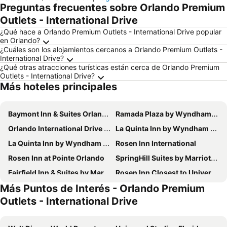
Preguntas frecuentes sobre Orlando Premium
Outlets - International Drive
¿Qué hace a Orlando Premium Outlets - International Drive popular
en Orlando?
¿Cuáles son los alojamientos cercanos a Orlando Premium Outlets -
International Drive?
¿Qué otras atracciones turísticas están cerca de Orlando Premium
Outlets - International Drive?
Más hoteles principales
Baymont Inn & Suites Orlando Universal Blvd
Ramada Plaza by Wyndham Orlando Resort & Suites Intl Drive
Orlando International Drive North Hotel
La Quinta Inn by Wyndham Orlando International Drive North
La Quinta Inn by Wyndham Orlando Airport West
Rosen Inn International
Rosen Inn at Pointe Orlando
SpringHill Suites by Marriott Orlando at SeaWorld
Fairfield Inn & Suites by Marriott Orlando International Drive/Convention Center
Rosen Inn Closest to Universal
Más Puntos de Interés - Orlando Premium
Days Inn by Wyndham Orlando Conv. Center/International Dr
Fairfield Inn & Suites Orlando Lake Buena Vista
Outlets - International Drive
SpringHill Suites by Marriott Orlando Theme Parks/Lake Buena Vista
Rosen Inn Lake Buena Vista
Fairfield Inn & Suites by Marriott Orlando at SeaWorld
Courtyard by Marriott Orlando Lake Buena Vista in the Marriott Village