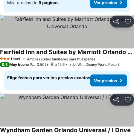
Mira precios de
9 páginas
Ver precios
Compartir
Ag
Fairfield Inn and Suites by Marriott Orlando Near Universal Orlando
Hotel
Amplias suites familiares para huéspedes
3 Estrellas
8,3
Muy bueno
3.505
a 15.6 km de: Walt Disney World Resort
Elige fechas para ver los precios exactos
Ver precios
Compartir
Ag
Wyndham Garden Orlando Universal / I Drive