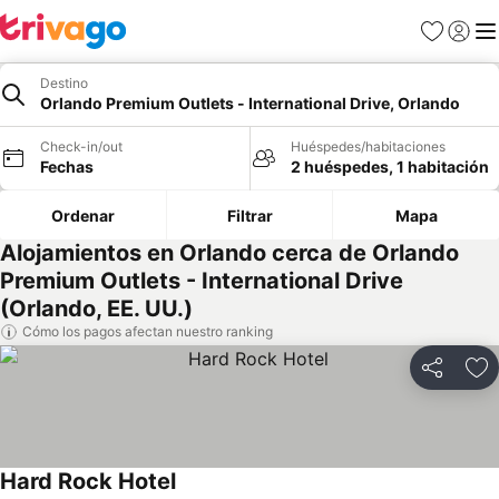
Favoritos
Iniciar 
Me
Destino
Orlando Premium Outlets - International Drive, Orlando
Check-in/out
Huéspedes/habitaciones
Fechas
2 huéspedes, 1 habitación
Ordenar
Filtrar
Mapa
Alojamientos en Orlando cerca de Orlando
Premium Outlets - International Drive
(Orlando, EE. UU.)
Cómo los pagos afectan nuestro ranking
Compartir
Ag
Hard Rock Hotel