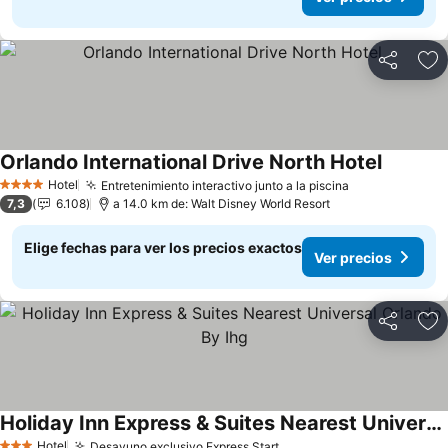
Compartir
Ag
Orlando International Drive North Hotel
Hotel
Entretenimiento interactivo junto a la piscina
4 Estrellas
7,3
6.108
a 14.0 km de: Walt Disney World Resort
Elige fechas para ver los precios exactos
Ver precios
Compartir
Ag
Holiday Inn Express & Suites Nearest Universal Orlando By Ihg
Hotel
Desayuno exclusivo Express Start