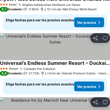
Hotel
Amplias habitaciones familiares con literas
3 Estrellas
8,7
Excelente
11.804
a 15.1 km de: Walt Disney World Resort
Elige fechas para ver los precios exactos
Ver precios
Compartir
Ag
Universal’s Endless Summer Resort – Dockside Inn and Suites
Resort
Comedor Pier 8 Market
3 Estrellas
8,8
Excelente
37.739
a 1.9 km de: Orlando Premium Outlets - International Drive
Elige fechas para ver los precios exactos
Ver precios
Compartir
Ag