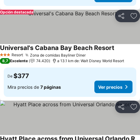
Opción destacada
Compartir
Ag
Universal's Cabana Bay Beach Resort
Resort
Zona de comidas Bayliner Diner
3 Estrellas
8,7
Excelente
74.420
a 13.1 km de: Walt Disney World Resort
$377
De
Mira precios de
7 páginas
Ver precios
Compartir
Ag
Hyatt Place across from Universal Orlando Resort