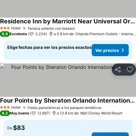
Residence Inn by Marriott Near Universal Orlando
Hotel
Terraza exterior con brasero
3 Estrellas
8,8
Excelente
3.234
a 0.8 km de: Orlando Premium Outlets - International Drive
Elige fechas para ver los precios exactos
Ver precios
Compartir
Ag
Four Points by Sheraton Orlando International Drive
Hotel
Vistas panorámicas a los parques temáticos
3 Estrellas
8,2
Muy bueno
12.697
a 13.8 km de: Walt Disney World Resort
$83
De