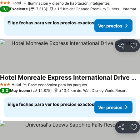
Hotel
Iluminación y diseño de habitación inteligentes
3 Estrellas
9,1
Excelente
7.313
a 1.2 km de: Orlando Premium Outlets - International Drive
Elige fechas para ver los precios exactos
Ver precios
Compartir
Ag
Hotel Monreale Express International Drive Orlando
Hotel
Base económica para los parques
3 Estrellas
8,0
Muy bueno
14.875
a 13.4 km de: Walt Disney World Resort
Elige fechas para ver los precios exactos
Ver precios
Compartir
Ag