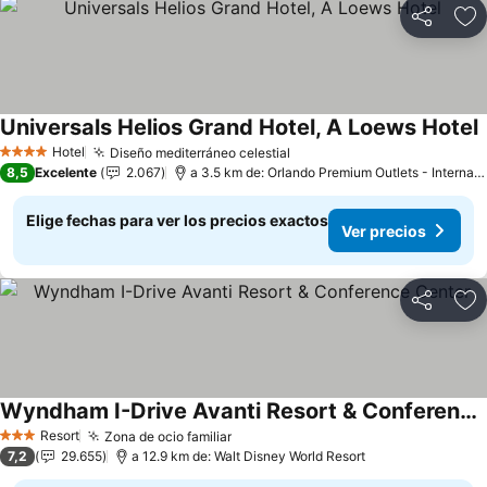
Compartir
Ag
Universals Helios Grand Hotel, A Loews Hotel
Hotel
Diseño mediterráneo celestial
4 Estrellas
8,5
Excelente
2.067
a 3.5 km de: Orlando Premium Outlets - International Drive
Elige fechas para ver los precios exactos
Ver precios
Compartir
Ag
Wyndham I-Drive Avanti Resort & Conference Center
Resort
Zona de ocio familiar
3 Estrellas
7,2
29.655
a 12.9 km de: Walt Disney World Resort