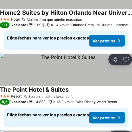
Home2 Suites by Hilton Orlando Near Universal
Hotel
Alojamiento que admite mascotas
3 Estrellas
9,1
Excelente
2.891
a 1.4 km de: Orlando Premium Outlets - International Drive
Elige fechas para ver los precios exactos
Ver precios
Compartir
Ag
The Point Hotel & Suites
Resort
Spa en la suite y lavandería
3 Estrellas
8,6
Excelente
14.898
a 13.3 km de: Walt Disney World Resort
Elige fechas para ver los precios exactos
Ver precios