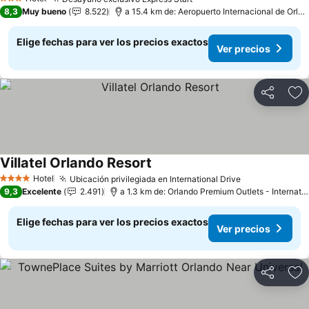
3 Estrellas
8,3
Muy bueno
8.522
a 15.4 km de: Aeropuerto Internacional de Orlando
Elige fechas para ver los precios exactos
Ver precios
Compartir
Ag
Villatel Orlando Resort
Hotel
Ubicación privilegiada en International Drive
4 Estrellas
9,3
Excelente
2.491
a 1.3 km de: Orlando Premium Outlets - International Drive
Elige fechas para ver los precios exactos
Ver precios
Compartir
Ag