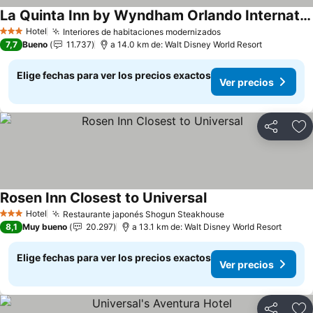
La Quinta Inn by Wyndham Orlando International Drive North
Hotel
Interiores de habitaciones modernizados
3 Estrellas
7,7
Bueno
11.737
a 14.0 km de: Walt Disney World Resort
Elige fechas para ver los precios exactos
Ver precios
Compartir
Ag
Rosen Inn Closest to Universal
Hotel
Restaurante japonés Shogun Steakhouse
3 Estrellas
8,1
Muy bueno
20.297
a 13.1 km de: Walt Disney World Resort
Elige fechas para ver los precios exactos
Ver precios