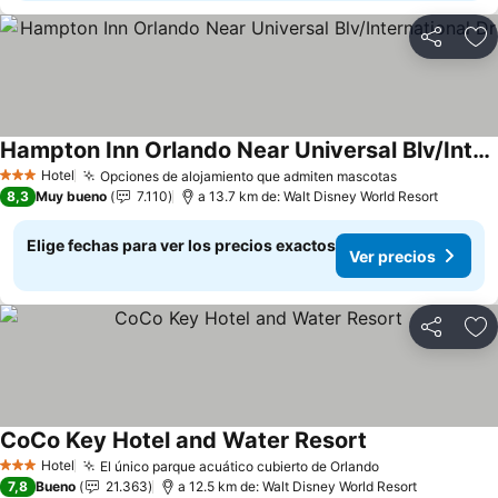
Compartir
Ag
Hampton Inn Orlando Near Universal Blv/International Dr
Hotel
Opciones de alojamiento que admiten mascotas
3 Estrellas
8,3
Muy bueno
7.110
a 13.7 km de: Walt Disney World Resort
Elige fechas para ver los precios exactos
Ver precios
Compartir
Ag
CoCo Key Hotel and Water Resort
Hotel
El único parque acuático cubierto de Orlando
3 Estrellas
7,8
Bueno
21.363
a 12.5 km de: Walt Disney World Resort