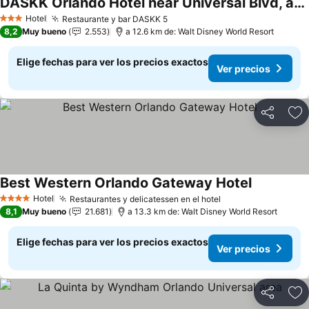
DASKK Orlando Hotel near Universal Blvd, an Ascend Collection Hotel
Hotel
Restaurante y bar DASKK 5
3 Estrellas
8,2
Muy bueno
2.553
a 12.6 km de: Walt Disney World Resort
Elige fechas para ver los precios exactos
Ver precios
Compartir
Ag
Best Western Orlando Gateway Hotel
Hotel
Restaurantes y delicatessen en el hotel
4 Estrellas
8,1
Muy bueno
21.681
a 13.3 km de: Walt Disney World Resort
Elige fechas para ver los precios exactos
Ver precios
Compartir
Ag