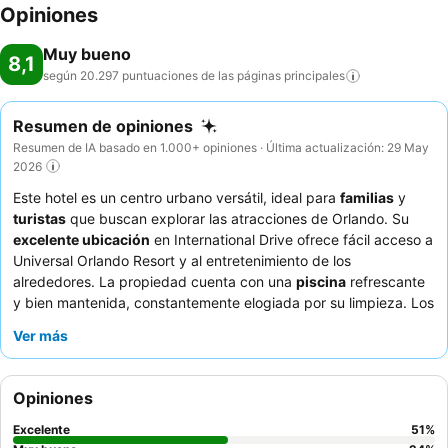
Opiniones
Muy bueno
8,1
según 20.297 puntuaciones de las páginas
principales
Resumen de opiniones
Resumen de IA basado en 1.000+ opiniones · Última actualización: 29 May
2026
Este hotel es un centro urbano versátil, ideal para
familias
y
turistas
que buscan explorar las atracciones de Orlando. Su
excelente ubicación
en International Drive ofrece fácil acceso a
Universal Orlando Resort y al entretenimiento de los
alrededores. La propiedad cuenta con una
piscina
refrescante
y bien mantenida, constantemente elogiada por su limpieza. Los
huéspedes elogian constantemente la amabilidad y la actitud
Ver más
servicial del personal, y el
desayuno bufé
recibe altas
calificaciones por su variedad y calidad. Para una experiencia
gastronómica única, asegúrese de visitar el restaurante japonés
Opiniones
Shogun, muy recomendado.
Excelente
51
%