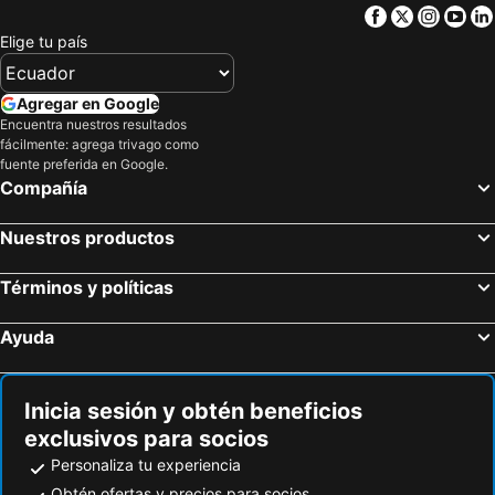
Facebook
Twitter
Insta
Yo
Elige tu país
Agregar en Google
Encuentra nuestros resultados
fácilmente: agrega trivago como
fuente preferida en Google.
Compañía
Nuestros productos
Términos y políticas
Ayuda
Inicia sesión y obtén beneficios
exclusivos para socios
Personaliza tu experiencia
Obtén ofertas y precios para socios