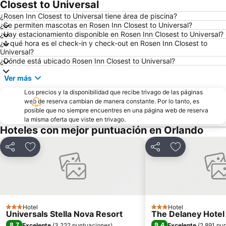
Discovery Cove
Disney Springs
Closest to Universal
Disney's Hollywood Studios
Macy's Florida Mall
¿Rosen Inn Closest to Universal tiene área de piscina?
¿Se permiten mascotas en Rosen Inn Closest to Universal?
Mickey’s Very Merry Christmas Party
Disney's Blizzard Beach Water Park
¿Hay estacionamiento disponible en Rosen Inn Closest to Universal?
¿A qué hora es el check-in y check-out en Rosen Inn Closest to
Epcot - Walt Disney World Resort
Downtown Arts District of Orlando
Universal?
Kissimmee Gateway Airport
Paseo Universal City
¿Dónde está ubicado Rosen Inn Closest to Universal?
Orlando International
Halloween Horror Nights
Ver más
Aquatica
Parque acuático de Disney Typhoon Lagoon
Los precios y la disponibilidad que recibe trivago de las páginas
web de reserva cambian de manera constante. Por lo tanto, es
Kia Center
Epcot International Flower & Garden Festival
posible que no siempre encuentres en una página web de reserva
Lake Como Park
Arnold Palmer Invitational
la misma oferta que viste en trivago.
Hoteles con mejor puntuación en Orlando
Magic Outlet Mall
Grand Bohemian
Central Florida Home & Garden Show Orlando
Compartir
Agregar a favoritos
Compartir
Agregar a fav
Hotel
Hotel
3 Estrellas
3 Estrellas
Universals Stella Nova Resort
The Delaney Hotel
8,7
9,4
Excelente
(
3.222 puntuaciones
)
Excelente
(
2.891 pu