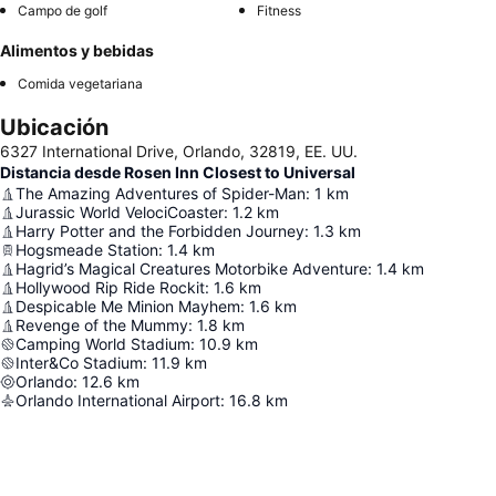
Campo de golf
Fitness
Alimentos y bebidas
Comida vegetariana
Ubicación
6327 International Drive, Orlando, 32819, EE. UU.
Distancia desde Rosen Inn Closest to Universal
The Amazing Adventures of Spider-Man
:
1
km
Jurassic World VelociCoaster
:
1.2
km
Harry Potter and the Forbidden Journey
:
1.3
km
Hogsmeade Station
:
1.4
km
Hagrid’s Magical Creatures Motorbike Adventure
:
1.4
km
Hollywood Rip Ride Rockit
:
1.6
km
Despicable Me Minion Mayhem
:
1.6
km
Revenge of the Mummy
:
1.8
km
Camping World Stadium
:
10.9
km
Inter&Co Stadium
:
11.9
km
Orlando
:
12.6
km
Orlando International Airport
:
16.8
km