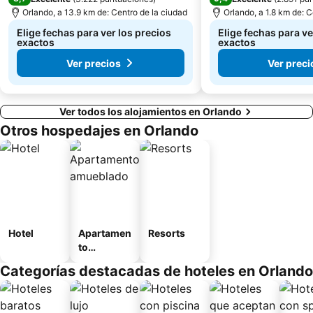
Orlando, a 13.9 km de: Centro de la ciudad
Orlando, a 1.8 km de: C
Elige fechas para ver los precios
Elige fechas para ve
exactos
exactos
Ver precios
Ver preci
Ver todos los alojamientos en Orlando
Otros hospedajes en Orlando
Hotel
Apartamen
Resorts
to
amueblad
Categorías destacadas de hoteles en Orlando
o