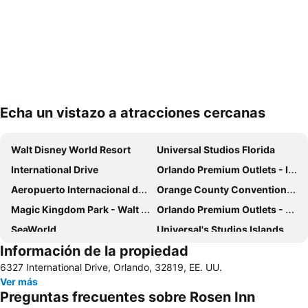
Echa un vistazo a atracciones cercanas
Ampliar mapa
Walt Disney World Resort
Universal Studios Florida
International Drive
Orlando Premium Outlets - International Drive
Aeropuerto Internacional de Orlando
Orange County Convention Center
Magic Kingdom Park - Walt Disney World Resort
Orlando Premium Outlets - Vineland Ave
SeaWorld
Universal's Studios Islands of Adventure
Información de la propiedad
Universal CityWalk
The Florida Mall
6327 International Drive, Orlando, 32819, EE. UU.
Disney's Animal Kingdom Park
Lake Buena Vista Factory Shops
Ver más
Orange World
Hard Rock Cafe Orlando
Preguntas frecuentes sobre Rosen Inn