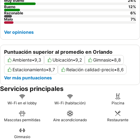
Muy bueno
24
%
Bueno
12
%
Razonable
6
%
Malo
7
%
Ver opiniones
Puntuación superior al promedio en Orlando
Ambiente
•
9,3
Ubicación
•
9,2
Gimnasio
•
8,8
Estacionamiento
•
8,7
Relación calidad-precio
•
8,6
Ver más puntuaciones
Servicios principales
Wi-Fi en el lobby
Wi-Fi (habitación)
Piscina
Mascotas permitidas
Aire acondicionado
Restaurante
Gimnasio