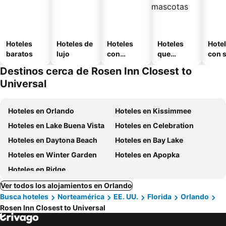
Hoteles
Hoteles de
Hoteles
Hoteles
Hote
baratos
lujo
con
que
con 
piscina
aceptan
Destinos cerca de Rosen Inn Closest to
mascotas
Universal
Hoteles en Orlando
Hoteles en Kissimmee
Hoteles en Lake Buena Vista
Hoteles en Celebration
Hoteles en Daytona Beach
Hoteles en Bay Lake
Hoteles en Winter Garden
Hoteles en Apopka
Hoteles en Ridge
Ver todos los alojamientos en Orlando
Busca hoteles
Norteamérica
EE. UU.
Florida
Orlando
Rosen Inn Closest to Universal