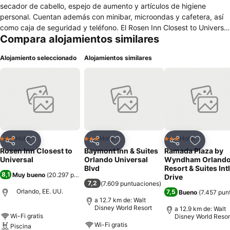
secador de cabello, espejo de aumento y artículos de higiene
personal. Cuentan además con minibar, microondas y cafetera, así
como caja de seguridad y teléfono. El Rosen Inn Closest to Universal
Compara alojamientos similares
es un hotel sencillo orientado al turismo familiar y de ocio que se
sitúa en la zona de parques temáticos de Orlando, en EE. UU. Se
Alojamiento seleccionado
Alojamientos similares
encuentra situado a menos de cinco minutos en automóvil del
Universal Orlando Resort. El Rosen Inn Closest to Universal ofrece
wifi gratuito en todas sus habitaciones, está adaptado a personas
de movilidad reducida y dispone de parking cubierto, seguridad 24
horas, sala de juegos, centro de negocios, servicio gratuito de
traslado a los parques y punto de carga de vehículos eléctricos. El
hotel alberga los restaurantes The Palms Dining Room, Shogun
Japanese Steakhouse y Shogun Sakura Sushi, además del bar
Hotel
Hotel
Hotel
3 Estrellas
3 Estrellas
3 Estrellas
Compartir
Agregar a favoritos
Compartir
Agregar a favoritos
Compartir
Agregar 
International Pub.
Rosen Inn Closest to
Baymont Inn & Suites
Ramada Plaza by
Universal
Orlando Universal
Wyndham Orland
Blvd
Resort & Suites Intl
8,1
Muy bueno
(
20.297 puntuaciones
)
Drive
7,2
(
7.609 puntuaciones
)
Orlando, EE. UU.
7,5
Bueno
(
7.457 pun
a 12.7 km de: Walt
Disney World Resort
a 12.9 km de: Walt
Wi-Fi gratis
Disney World Resor
Wi-Fi gratis
Piscina