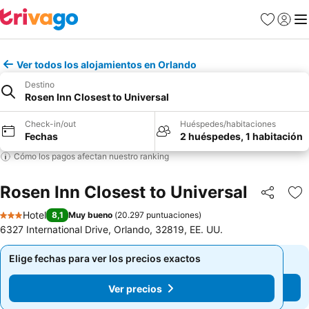
Favoritos
Iniciar 
Me
Ver todos los alojamientos en Orlando
Destino
Rosen Inn Closest to Universal
Check-in/out
Huéspedes/habitaciones
Fechas
2 huéspedes, 1 habitación
Cómo los pagos afectan nuestro ranking
Rosen Inn Closest to Universal
Compartir
Ag
Hotel
8,1
Muy bueno
(
20.297 puntuaciones
)
3 Estrellas
6327 International Drive, Orlando, 32819, EE. UU.
Elige fechas para ver los precios exactos
Elige fechas para ver los precios exactos
Ver precios
Ver precios