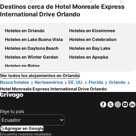
piscina
aceptan
Destinos cerca de Hotel Monreale Express
mascotas
International Drive Orlando
Hoteles en Orlando
Hoteles en Kissimmee
Hoteles en Lake Buena Vista
Hoteles en Celebration
Hoteles en Daytona Beach
Hoteles en Bay Lake
Hoteles en Winter Garden
Hoteles en Apopka
Hoteles en Ridge
Ver todos los alojamientos en Orlando
Busca hoteles
Norteamérica
EE. UU.
Florida
Orlando
Hotel Monreale Express International Drive Orlando
Facebook
Twitter
Insta
Yo
Elige tu país
Agregar en Google
Encuentra nuestros resultados