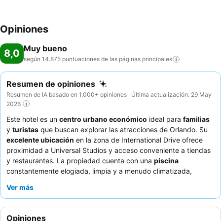
Opiniones
Muy bueno
8,0
según 14.875 puntuaciones de las páginas
principales
Resumen de opiniones
Resumen de IA basado en 1.000+ opiniones · Última actualización: 29 May
2026
Este hotel es un
centro urbano económico
ideal para
familias
y
turistas
que buscan explorar las atracciones de Orlando. Su
excelente ubicación
en la zona de International Drive ofrece
proximidad a Universal Studios y acceso conveniente a tiendas
y restaurantes. La propiedad cuenta con una
piscina
constantemente elogiada, limpia y a menudo climatizada,
perfecta para relajarse después de un día de visitas a los
Ver más
parques. Los huéspedes elogian constantemente al
equipo
atento y servicial
y las deliciosas y variadas opciones de
desayuno. Para una comodidad óptima, considere solicitar una
Opiniones