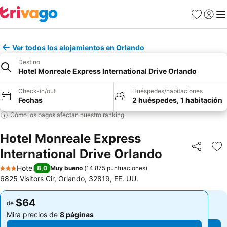
Favoritos
Iniciar 
Me
Ver todos los alojamientos en Orlando
Destino
Hotel Monreale Express International Drive Orlando
Check-in/out
Huéspedes/habitaciones
Fechas
2 huéspedes, 1 habitación
Cómo los pagos afectan nuestro ranking
Hotel Monreale Express
International Drive Orlando
Compartir
Ag
Hotel
8,0
Muy bueno
(
14.875 puntuaciones
)
3 Estrellas
6825 Visitors Cir, Orlando, 32819, EE. UU.
$64
$64
de
de
Mira precios de
8 páginas
Mira precios de
8 páginas