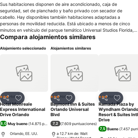
Sus habitaciones disponen de aire acondicionado, caja de
seguridad, set de planchado y baño privado con secador de
cabello. Hay disponibles también habitaciones adaptadas a
personas de movilidad reducida. Está ubicado a menos de cinco
minutos en vehículo del parque temático Universal Studios Florida,
Compara alojamientos similares
así como a poco más del parque acuático Universal's Volcano Bay.
El Hotel Monreale Express International Drive Orlando es un hotel
Alojamiento seleccionado
Alojamientos similares
sencillo orientado al turismo familiar que se encuentra en el famoso
International Drive de Orlando, rodeado de gran cantidad de
parques temáticos, en EE. UU. El Hotel Monreale Express
International Drive Orlando ofrece wifi gratuito en todas sus
habitaciones, piscina exterior, sala de juegos, parking gratuito,
servicio de lavandería, consigna de equipaje, servicio de alquiler de
vehículos y recepción 24 horas. Se trata de un espacio libre de
humos. El alojamiento se encuentra a menos de 15 minutos a pie del
Hotel
Hotel
Hotel
3 Estrellas
3 Estrellas
3 Estrellas
Compartir
Agregar a favoritos
Compartir
Agregar a favoritos
Compartir
Agregar 
Chili's Grill & Bar, un restaurante de cocina tex-mex.
Hotel Monreale
Baymont Inn & Suites
Ramada Plaza by
Express International
Orlando Universal
Wyndham Orland
Drive Orlando
Blvd
Resort & Suites Intl
Drive
8,0
7,2
Muy bueno
(
14.875 puntuaciones
(
7.609 puntuaciones
)
)
7,5
Bueno
(
7.457 pun
Orlando, EE. UU.
a 12.7 km de: Walt