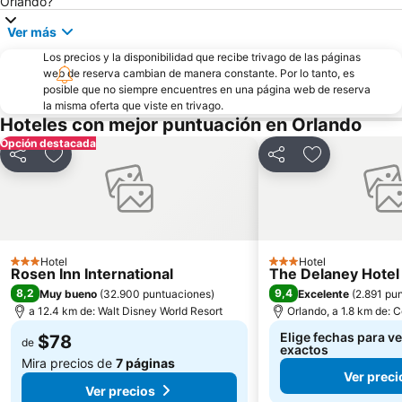
Orlando?
Epcot International Flower & Garden Festival
Parque acuático de Disney Typhoon Lagoon
Ver más
Lake Como Park
Arnold Palmer Invitational
Los precios y la disponibilidad que recibe trivago de las páginas
Magic Outlet Mall
Grand Bohemian
web de reserva cambian de manera constante. Por lo tanto, es
posible que no siempre encuentres en una página web de reserva
Central Florida Home & Garden Show Orlando
la misma oferta que viste en trivago.
Hoteles con mejor puntuación en Orlando
Opción destacada
Compartir
Agregar a favoritos
Compartir
Agregar a fav
Hotel
Hotel
3 Estrellas
3 Estrellas
Rosen Inn International
The Delaney Hotel
8,2
9,4
Muy bueno
(
32.900 puntuaciones
)
Excelente
(
2.891 pu
a 12.4 km de: Walt Disney World Resort
Orlando, a 1.8 km de: C
Elige fechas para ve
$78
de
exactos
Mira precios de
7 páginas
Ver preci
Ver precios