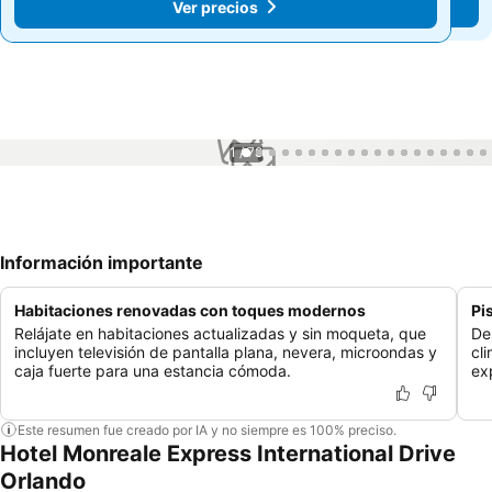
Ver precios
Ver precios
1 / 78
Información importante
Habitaciones renovadas con toques modernos
Pi
Relájate en habitaciones actualizadas y sin moqueta, que
De
incluyen televisión de pantalla plana, nevera, microondas y
cl
caja fuerte para una estancia cómoda.
ex
Este resumen fue creado por IA y no siempre es 100% preciso.
Hotel Monreale Express International Drive
Orlando