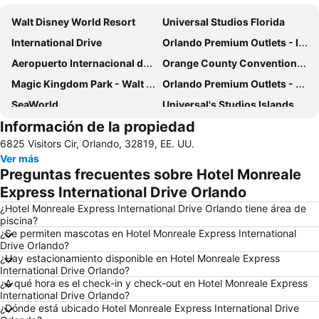
Walt Disney World Resort
Universal Studios Florida
International Drive
Orlando Premium Outlets - International Drive
Aeropuerto Internacional de Orlando
Orange County Convention Center
Magic Kingdom Park - Walt Disney World Resort
Orlando Premium Outlets - Vineland Ave
SeaWorld
Universal's Studios Islands of Adventure
Información de la propiedad
Universal CityWalk
The Florida Mall
6825 Visitors Cir, Orlando, 32819, EE. UU.
Disney's Animal Kingdom Park
Lake Buena Vista Factory Shops
Ver más
Orange World
Hard Rock Cafe Orlando
Preguntas frecuentes sobre Hotel Monreale
Discovery Cove
Disney Springs
Express International Drive Orlando
Disney's Hollywood Studios
Macy's Florida Mall
¿Hotel Monreale Express International Drive Orlando tiene área de
piscina?
Downtown Arts District of Orlando
Mickey’s Very Merry Christmas Party
¿Se permiten mascotas en Hotel Monreale Express International
Drive Orlando?
Disney's Blizzard Beach Water Park
Epcot - Walt Disney World Resort
¿Hay estacionamiento disponible en Hotel Monreale Express
Kissimmee Gateway Airport
Paseo Universal City
International Drive Orlando?
¿A qué hora es el check-in y check-out en Hotel Monreale Express
Orlando International
Halloween Horror Nights
International Drive Orlando?
¿Dónde está ubicado Hotel Monreale Express International Drive
Aquatica
Kia Center