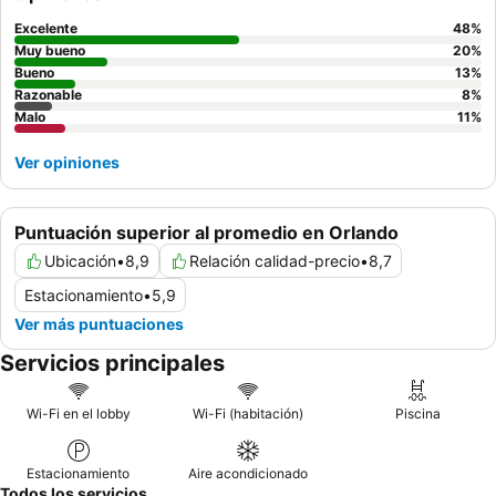
habitación con vista al jardín para una estancia más tranquila.
Excelente
48
%
Muy bueno
20
%
Bueno
13
%
Razonable
8
%
Malo
11
%
Ver opiniones
Puntuación superior al promedio en Orlando
Ubicación
•
8,9
Relación calidad-precio
•
8,7
Estacionamiento
•
5,9
Ver más puntuaciones
Servicios principales
Wi-Fi en el lobby
Wi-Fi (habitación)
Piscina
Estacionamiento
Aire acondicionado
Todos los servicios