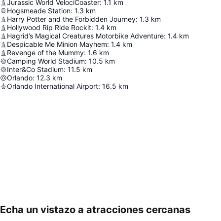
Jurassic World VelociCoaster
:
1.1
km
Hogsmeade Station
:
1.3
km
Harry Potter and the Forbidden Journey
:
1.3
km
Hollywood Rip Ride Rockit
:
1.4
km
Hagrid’s Magical Creatures Motorbike Adventure
:
1.4
km
Despicable Me Minion Mayhem
:
1.4
km
Revenge of the Mummy
:
1.6
km
Camping World Stadium
:
10.5
km
Inter&Co Stadium
:
11.5
km
Orlando
:
12.3
km
Orlando International Airport
:
16.5
km
Echa un vistazo a atracciones cercanas
Ampliar mapa