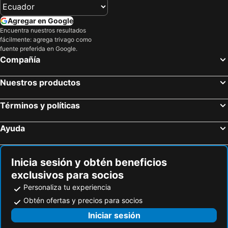
Crucita, Manabí Hoteles
Bahía de Caráquez, Manabí Hoteles
Equus Erro Hosteria
La Rinco Ecuador
San Clemente, Manabí Hoteles
Cuenca, Azuay Hoteles
Agregar en Google
Cerro Lobo
Cuna Luna
Encuentra nuestros resultados
Salinas, Santa Elena Hoteles
Atacames, Esmeraldas Hoteles
Susi Boon
Charos Hostal
fácilmente: agrega trivago como
Baños, Tungurahua Hoteles
Guayaquil, Guayas Hoteles
fuente preferida en Google.
Cabanas Hotel Cascol
La Corona
Compañía
Quito, Pichincha Hoteles
Tonsupa, Esmeraldas Hoteles
Mompiche, Esmeraldas Hoteles
Nuestros productos
Términos y políticas
Ayuda
Inicia sesión y obtén beneficios
exclusivos para socios
Personaliza tu experiencia
Obtén ofertas y precios para socios
Iniciar sesión