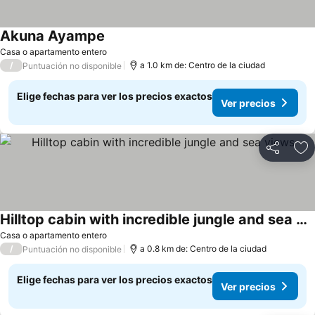
Akuna Ayampe
Casa o apartamento entero
/
a 1.0 km de: Centro de la ciudad
Puntuación no disponible
Elige fechas para ver los precios exactos
Ver precios
Compartir
Ag
Hilltop cabin with incredible jungle and sea views
Casa o apartamento entero
/
a 0.8 km de: Centro de la ciudad
Puntuación no disponible
Elige fechas para ver los precios exactos
Ver precios