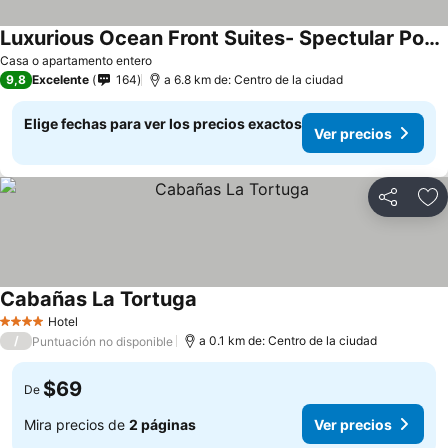
Luxurious Ocean Front Suites- Spectular Pool & Hot Tub
Casa o apartamento entero
9,8
Excelente
164
a 6.8 km de: Centro de la ciudad
Elige fechas para ver los precios exactos
Ver precios
Compartir
Ag
Cabañas La Tortuga
Hotel
4 Estrellas
/
a 0.1 km de: Centro de la ciudad
Puntuación no disponible
$69
De
Mira precios de
2 páginas
Ver precios