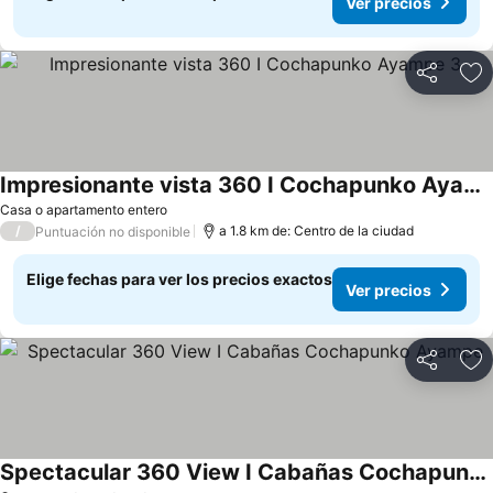
Ver precios
Compartir
Ag
Impresionante vista 360 I Cochapunko Ayampe 3
Casa o apartamento entero
/
a 1.8 km de: Centro de la ciudad
Puntuación no disponible
Elige fechas para ver los precios exactos
Ver precios
Compartir
Ag
Spectacular 360 View I Cabañas Cochapunko Ayampe