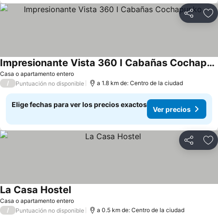
Compartir
Ag
Impresionante Vista 360 I Cabañas Cochapunko
Casa o apartamento entero
/
a 1.8 km de: Centro de la ciudad
Puntuación no disponible
Elige fechas para ver los precios exactos
Ver precios
Compartir
Ag
La Casa Hostel
Casa o apartamento entero
/
a 0.5 km de: Centro de la ciudad
Puntuación no disponible