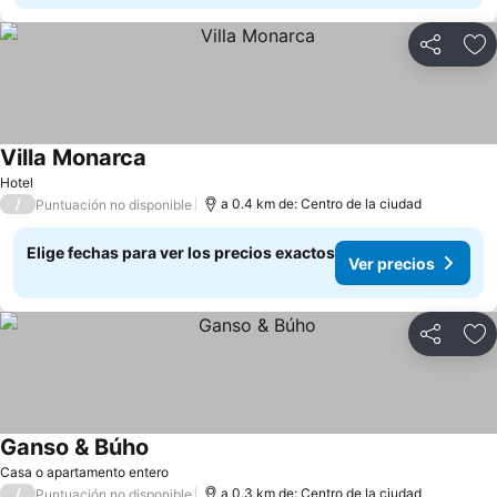
Compartir
Ag
Villa Monarca
Hotel
/
a 0.4 km de: Centro de la ciudad
Puntuación no disponible
Elige fechas para ver los precios exactos
Ver precios
Compartir
Ag
Ganso & Búho
Casa o apartamento entero
/
a 0.3 km de: Centro de la ciudad
Puntuación no disponible