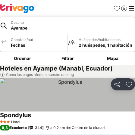
Favoritos
Iniciar 
Me
Destino
Ayampe
Check-in/out
Huéspedes/habitaciones
Fechas
2 huéspedes, 1 habitación
Ordenar
Filtrar
Mapa
Hoteles en Ayampe (Manabí, Ecuador)
Cómo los pagos afectan nuestro ranking
Compartir
Ag
Spondylus
Hotel
3 Estrellas
9,3
Excelente
344
a 0.2 km de: Centro de la ciudad