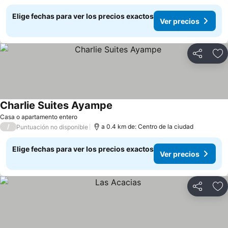
Elige fechas para ver los precios exactos
Ver precios
Compartir
Ag
Charlie Suites Ayampe
Casa o apartamento entero
/
a 0.4 km de: Centro de la ciudad
Puntuación no disponible
Elige fechas para ver los precios exactos
Ver precios
Compartir
Ag