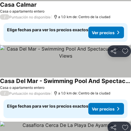
Casa Calmar
Casa o apartamento entero
/
a 1.0 km de: Centro de la ciudad
Puntuación no disponible
Elige fechas para ver los precios exactos
Ver precios
Compartir
Ag
Casa Del Mar - Swimming Pool And Spectacular Ocean Views
Casa o apartamento entero
/
a 1.0 km de: Centro de la ciudad
Puntuación no disponible
Elige fechas para ver los precios exactos
Ver precios
Compartir
Ag