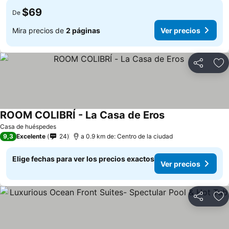
$69
De
Mira precios de
2 páginas
Ver precios
Compartir
Ag
ROOM COLIBRÍ - La Casa de Eros
Casa de huéspedes
9,3
Excelente
24
a 0.9 km de: Centro de la ciudad
Elige fechas para ver los precios exactos
Ver precios
Compartir
Ag