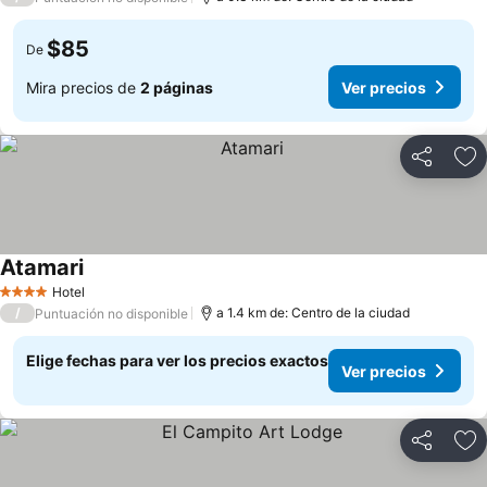
$85
De
Mira precios de
2 páginas
Ver precios
Compartir
Ag
Atamari
Hotel
4 Estrellas
/
a 1.4 km de: Centro de la ciudad
Puntuación no disponible
Elige fechas para ver los precios exactos
Ver precios
Compartir
Ag