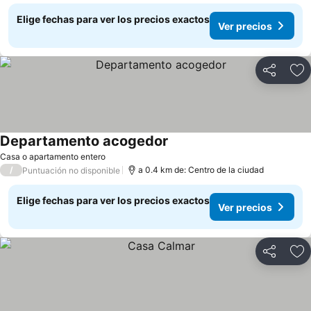
Elige fechas para ver los precios exactos
Ver precios
Compartir
Ag
Departamento acogedor
Casa o apartamento entero
/
a 0.4 km de: Centro de la ciudad
Puntuación no disponible
Elige fechas para ver los precios exactos
Ver precios
Compartir
Ag