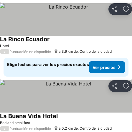
Compartir
Ag
La Rinco Ecuador
Hotel
/
a 3.9 km de: Centro de la ciudad
Puntuación no disponible
Elige fechas para ver los precios exactos
Ver precios
Compartir
Ag
La Buena Vida Hotel
Bed and breakfast
/
a 0.2 km de: Centro de la ciudad
Puntuación no disponible