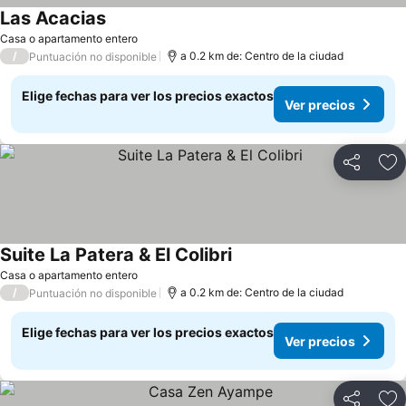
Las Acacias
Casa o apartamento entero
/
a 0.2 km de: Centro de la ciudad
Puntuación no disponible
Elige fechas para ver los precios exactos
Ver precios
Compartir
Ag
Suite La Patera & El Colibri
Casa o apartamento entero
/
a 0.2 km de: Centro de la ciudad
Puntuación no disponible
Elige fechas para ver los precios exactos
Ver precios