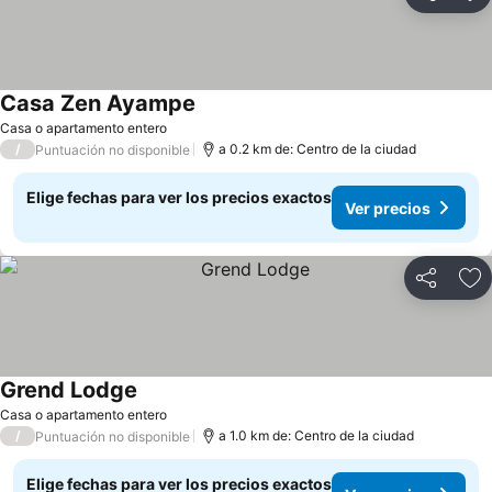
Compartir
Ag
Casa Zen Ayampe
Casa o apartamento entero
/
a 0.2 km de: Centro de la ciudad
Puntuación no disponible
Elige fechas para ver los precios exactos
Ver precios
Compartir
Ag
Grend Lodge
Casa o apartamento entero
/
a 1.0 km de: Centro de la ciudad
Puntuación no disponible
Elige fechas para ver los precios exactos