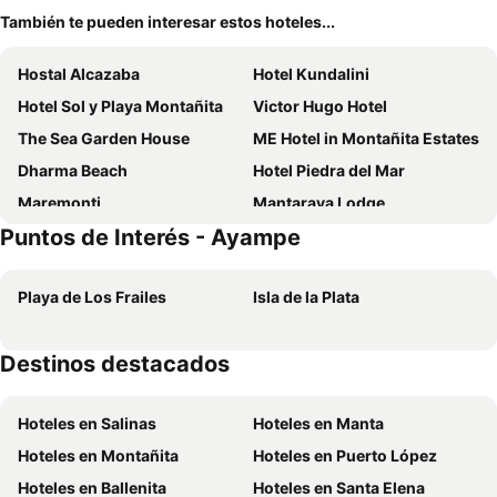
También te pueden interesar estos hoteles...
Hostal Alcazaba
Hotel Kundalini
Hotel Sol y Playa Montañita
Victor Hugo Hotel
The Sea Garden House
ME Hotel in Montañita Estates
Dharma Beach
Hotel Piedra del Mar
Maremonti
Mantaraya Lodge
Puntos de Interés - Ayampe
Hotel Berlín International
Ocean Blue
Ocean Blue Hotel
Hotel-Restaurante Ancora
Playa de Los Frailes
Isla de la Plata
Rincón d'Olón Boutique Hotel
Azuluna Ecolodge
Hostal Kundalini
Spondylus
Destinos destacados
Habitaciones Diegomar
Whale House Hotel
Samai Lodge Holistic Living
OCEAN DRIVE LODGE
Hoteles en Salinas
Hoteles en Manta
Karukera
Sun Place Hosteria
Hoteles en Montañita
Hoteles en Puerto López
Hotel Brisas del Pacifico #2
Balsa Surf Camp
Hoteles en Ballenita
Hoteles en Santa Elena
Palmendros Hosteria
Armonía Lodge