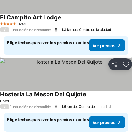
El Campito Art Lodge
Hotel
5 Estrellas
/
a 1.3 km de: Centro de la ciudad
Puntuación no disponible
Elige fechas para ver los precios exactos
Ver precios
Compartir
Ag
Hosteria La Meson Del Quijote
Hotel
/
a 1.6 km de: Centro de la ciudad
Puntuación no disponible
Elige fechas para ver los precios exactos
Ver precios