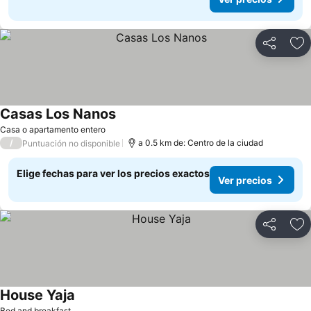
Compartir
Ag
Casas Los Nanos
Casa o apartamento entero
/
a 0.5 km de: Centro de la ciudad
Puntuación no disponible
Elige fechas para ver los precios exactos
Ver precios
Compartir
Ag
House Yaja
Bed and breakfast