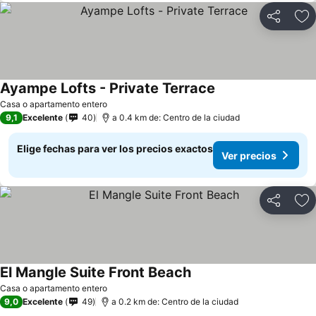
Compartir
Ag
Ayampe Lofts - Private Terrace
Casa o apartamento entero
9,1
Excelente
40
a 0.4 km de: Centro de la ciudad
Elige fechas para ver los precios exactos
Ver precios
Compartir
Ag
El Mangle Suite Front Beach
Casa o apartamento entero
9,0
Excelente
49
a 0.2 km de: Centro de la ciudad