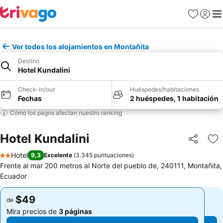
Favoritos
Iniciar 
Me
Ver todos los alojamientos en Montañita
Destino
Hotel Kundalini
Check-in/out
Huéspedes/habitaciones
Fechas
2 huéspedes, 1 habitación
Cómo los pagos afectan nuestro ranking
Hotel Kundalini
Compartir
Ag
Hotel
9,3
Excelente
(
3.345 puntuaciones
)
2 Estrellas
Frente al mar 200 metros al Norte del pueblo de, 240111, Montañita,
Ecuador
$49
$49
de
de
Mira precios de
3 páginas
Mira precios de
3 páginas