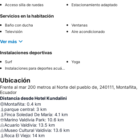
Acceso silla de ruedas
Estacionamiento adaptado
Servicios en la habitación
Baño con ducha
Ventanas
Televisión
Aire acondicionado
Ver más
Instalaciones deportivas
Surf
Yoga
Instalaciones para deportes acuáticos
Ubicación
Frente al mar 200 metros al Norte del pueblo de, 240111, Montañita,
Ecuador
Distancia desde Hotel Kundalini
Montañita
:
0.4
km
parque central
:
3
km
Finca Soledad De María
:
4.1
km
Marino Valdivia Park
:
10.6
km
Acuario Valdivia
:
13.5
km
Museo Cultural Valdivia
:
13.6
km
Roca El Viejo
:
14
km