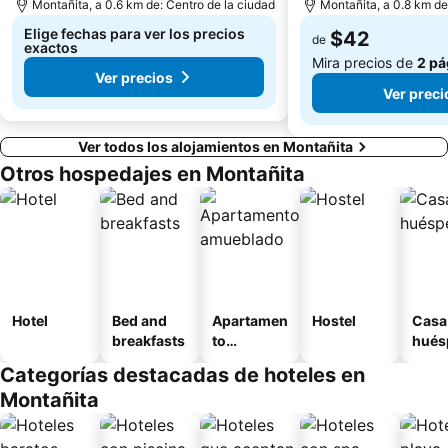
Montañita, a 0.6 km de: Centro de la ciudad
Montañita, a 0.8 km de
Elige fechas para ver los precios
$42
de
exactos
Mira precios de
2 pá
Ver precios
Ver preci
Ver todos los alojamientos en Montañita
Otros hospedajes en Montañita
Hotel
Bed and
Apartamen
Hostel
Casa
breakfasts
to
hués
amueblad
Categorías destacadas de hoteles en
o
Montañita