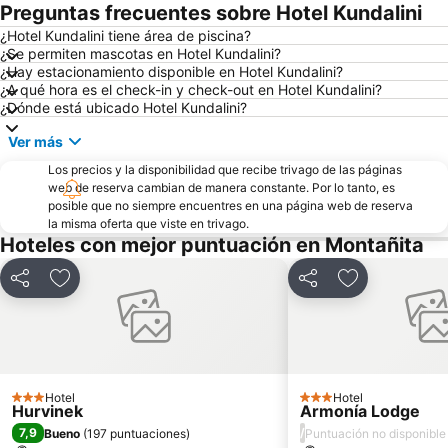
Preguntas frecuentes sobre Hotel Kundalini
¿Hotel Kundalini tiene área de piscina?
¿Se permiten mascotas en Hotel Kundalini?
¿Hay estacionamiento disponible en Hotel Kundalini?
¿A qué hora es el check-in y check-out en Hotel Kundalini?
¿Dónde está ubicado Hotel Kundalini?
Ver más
Los precios y la disponibilidad que recibe trivago de las páginas
web de reserva cambian de manera constante. Por lo tanto, es
posible que no siempre encuentres en una página web de reserva
la misma oferta que viste en trivago.
Hoteles con mejor puntuación en Montañita
Compartir
Agregar a favoritos
Compartir
Agregar a fav
Hotel
Hotel
3 Estrellas
3 Estrellas
Hurvinek
Armonía Lodge
7,9
/
Bueno
(
197 puntuaciones
)
Puntuación no disponible