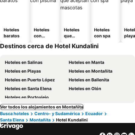
Hoteles
Hoteles
Hoteles
Hoteles
Hotel
baratos
con
que
con spa
play
piscina
aceptan
Destinos cerca de Hotel Kundalini
mascotas
Hoteles en Salinas
Hoteles en Manta
Hoteles en Playas
Hoteles en Montañita
Hoteles en Puerto López
Hoteles en Ballenita
Hoteles en Santa Elena
Hoteles en Olón
Hoteles en Portoviejo
Ver todos los alojamientos en Montañita
Busca hoteles
Centro- y Sudamérica
Ecuador
Santa Elena
Montañita
Hotel Kundalini