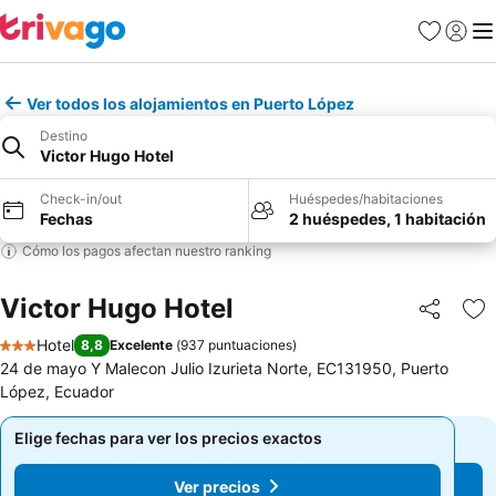
Favoritos
Iniciar 
Me
Ver todos los alojamientos en Puerto López
Destino
Victor Hugo Hotel
Check-in/out
Huéspedes/habitaciones
Fechas
2 huéspedes, 1 habitación
Cómo los pagos afectan nuestro ranking
Victor Hugo Hotel
Compartir
Ag
Hotel
8,8
Excelente
(
937 puntuaciones
)
3 Estrellas
24 de mayo Y Malecon Julio Izurieta Norte, EC131950, Puerto
López, Ecuador
Elige fechas para ver los precios exactos
Elige fechas para ver los precios exactos
Ver precios
Ver precios