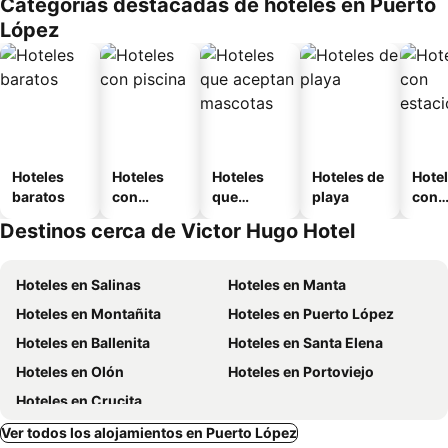
Categorías destacadas de hoteles en Puerto
o
López
Hoteles
Hoteles
Hoteles
Hoteles de
Hote
baratos
con
que
playa
con
piscina
aceptan
esta
Destinos cerca de Victor Hugo Hotel
mascotas
mien
Hoteles en Salinas
Hoteles en Manta
Hoteles en Montañita
Hoteles en Puerto López
Hoteles en Ballenita
Hoteles en Santa Elena
Hoteles en Olón
Hoteles en Portoviejo
Hoteles en Crucita
Ver todos los alojamientos en Puerto López