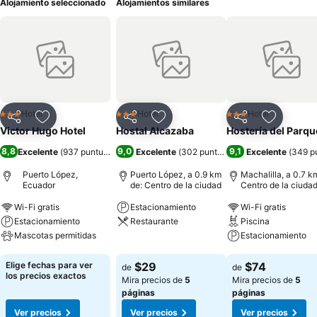
Alojamiento seleccionado
Alojamientos similares
Hotel
Hotel
Hotel
3 Estrellas
3 Estrellas
3 Estrellas
Compartir
Agregar a favoritos
Compartir
Agregar a favoritos
Compartir
Agregar 
Victor Hugo Hotel
Hostal Alcazaba
Hostería del Parqu
8,8
9,0
9,1
Excelente
(
937 puntuaciones
)
Excelente
(
302 puntuaciones
Excelente
)
(
349 p
Puerto López,
Puerto López, a 0.9 km
Machalilla, a 0.7 k
Ecuador
de: Centro de la ciudad
Centro de la ciuda
Wi-Fi gratis
Estacionamiento
Wi-Fi gratis
Estacionamiento
Restaurante
Piscina
Mascotas permitidas
Estacionamiento
Ver precios
Ver precios
Ver precios
Elige fechas para ver
$29
$74
de
de
los precios exactos
Mira precios de
5
Mira precios de
5
páginas
páginas
Ver precios
Ver precios
Ver precios