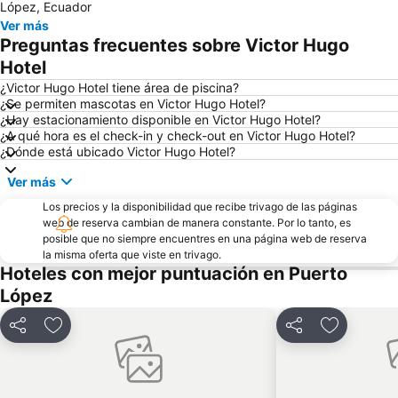
López, Ecuador
Ver más
Preguntas frecuentes sobre Victor Hugo
Hotel
¿Victor Hugo Hotel tiene área de piscina?
¿Se permiten mascotas en Victor Hugo Hotel?
¿Hay estacionamiento disponible en Victor Hugo Hotel?
¿A qué hora es el check-in y check-out en Victor Hugo Hotel?
¿Dónde está ubicado Victor Hugo Hotel?
Ver más
Los precios y la disponibilidad que recibe trivago de las páginas
web de reserva cambian de manera constante. Por lo tanto, es
posible que no siempre encuentres en una página web de reserva
la misma oferta que viste en trivago.
Hoteles con mejor puntuación en Puerto
López
Compartir
Agregar a favoritos
Compartir
Agregar a 