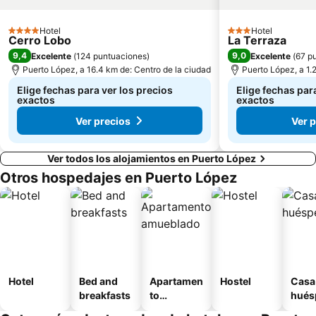
Hotel
Hotel
4 Estrellas
3 Estrellas
Cerro Lobo
La Terraza
9,4
9,0
Excelente
(
124 puntuaciones
)
Excelente
(
67 p
Puerto López, a 16.4 km de: Centro de la ciudad
Puerto López, a 1.
Elige fechas para ver los precios
Elige fechas par
exactos
exactos
Ver precios
Ver 
Ver todos los alojamientos en Puerto López
Otros hospedajes en Puerto López
Hotel
Bed and
Apartamen
Hostel
Casa
breakfasts
to
hués
amueblad