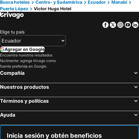
Busca hoteles
Centro- y Sudamérica
Ecuador
Manabí
Puerto López
Victor Hugo Hotel
Facebook
Twitter
Insta
Yo
Elige tu país
Agregar en Google
Encuentra nuestros resultados
fácilmente: agrega trivago como
fuente preferida en Google.
Compañía
Nuestros productos
Términos y políticas
Ayuda
Inicia sesión y obtén beneficios