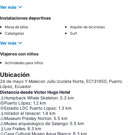
Ver más
Instalaciones deportivas
Mesa de billar
Alquiler de bicicletas
Cabalgatas
Surf
Ver más
Viajeros con niños
Actividades para niños
Ubicación
24 de mayo Y Malecon Julio Izurieta Norte, EC131950, Puerto
López, Ecuador
Distancia desde Victor Hugo Hotel
Humpback Whale Skeleton
:
0.3
km
Puerto López
:
1.2
km
Estadio LDC Puerto Lopez
:
1.3
km
mirador el renacer
:
1.8
km
Museum Presley Norton
:
5.5
km
Museo arqueologico de Salango
:
5.5
km
Los Frailes
:
8.3
km
Casa Cultural Museo Agua Blanca
:
8.3
km