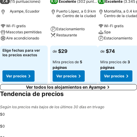
7,4
9,0
9,3
(
15 puntuaciones
)
Excelente
(
302 puntuaciones
Excelente
)
(
3.345 
Ayampe, Ecuador
Puerto López, a 0.9 km
Montañita, a 0.4 k
de: Centro de la ciudad
Centro de la ciuda
Wi-Fi gratis
Wi-Fi gratis
Estacionamiento
Mascotas permitidas
Spa
Restaurante
Aire acondicionado
Estacionamiento
Elige fechas para ver
$29
$74
de
de
los precios exactos
Mira precios de
5
Mira precios de
3
páginas
páginas
Ver precios
Ver precios
Ver precios
Ver todos los alojamientos en Ayampe
Tendencia de precios
Según los precios más bajos de los últimos 30 días en trivago
$0
$0