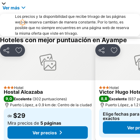
Ver más
Los precios y la disponibilidad que recibe trivago de las páginas
web de reserva cambian de manera constante. Por lo tanto, es
posible que no siempre encuentres en una página web de reserva
la misma oferta que viste en trivago.
Hoteles con mejor puntuación en Ayampe
Compartir
Agregar a favoritos
Compartir
Agregar a 
Hotel
Hotel
3 Estrellas
3 Estrellas
Hostal Alcazaba
Victor Hugo Hot
9,0
8,8
Excelente
(
302 puntuaciones
)
Excelente
(
937 p
Puerto López, a 0.9 km de: Centro de la ciudad
Puerto López, a 1.2
Elige fechas para
$29
de
exactos
Mira precios de
5 páginas
Ver p
Ver precios