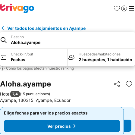
Favoritos
Iniciar 
Me
Ver todos los alojamientos en Ayampe
Destino
Aloha.ayampe
Check-in/out
Huéspedes/habitaciones
Fechas
2 huéspedes, 1 habitación
Cómo los pagos afectan nuestro ranking
Aloha.ayampe
Compartir
Ag
Hotel
7,4
(
15 puntuaciones
)
Ayampe, 130315, Ayampe, Ecuador
Elige fechas para ver los precios exactos
Elige fechas para ver los precios exactos
Ver precios
Ver precios