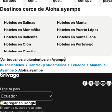
baratos
con
que
con spa
play
piscina
aceptan
Destinos cerca de Aloha.ayampe
mascotas
Hoteles en Salinas
Hoteles en Manta
Hoteles en Montañita
Hoteles en Puerto López
Hoteles en Ballenita
Hoteles en Santa Elena
Hoteles en Olón
Hoteles en Portoviejo
Hoteles en Crucita
Ver todos los alojamientos en Ayampe
Busca hoteles
Centro- y Sudamérica
Ecuador
Manabí
Ayampe
Aloha.ayampe
Facebook
Twitter
Insta
Yo
Elige tu país
Agregar en Google
Encuentra nuestros resultados