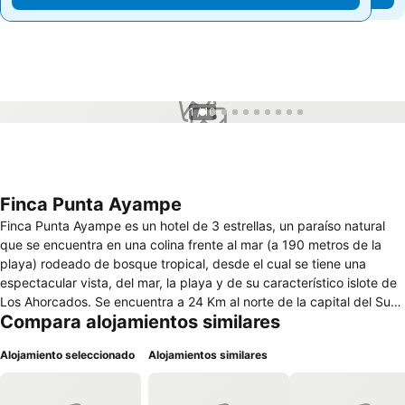
1 / 10
Finca Punta Ayampe
Finca Punta Ayampe es un hotel de 3 estrellas, un paraíso natural
que se encuentra en una colina frente al mar (a 190 metros de la
playa) rodeado de bosque tropical, desde el cual se tiene una
espectacular vista, del mar, la playa y de su característico islote de
Los Ahorcados. Se encuentra a 24 Km al norte de la capital del Surf
Compara alojamientos similares
Montañita y 14 Km al sur de Puerto López (centro de partida de los
tours de avistamiento de ballenas); entre el balneario de Salinas (90
Alojamiento seleccionado
Alojamientos similares
Km S) y el puerto de Manta (135 Km N). Finca Punta Ayampe es el
centro de operaciones ideal para realizar actividades como surf, sea
kayak, scuba diving, cabalgatas y exploraciones en general; tanto