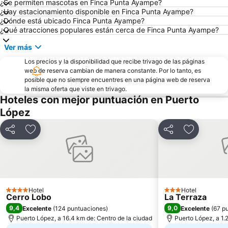
¿Se permiten mascotas en Finca Punta Ayampe?
¿Hay estacionamiento disponible en Finca Punta Ayampe?
¿Dónde está ubicado Finca Punta Ayampe?
¿Qué atracciones populares están cerca de Finca Punta Ayampe?
Ver más
Los precios y la disponibilidad que recibe trivago de las páginas
web de reserva cambian de manera constante. Por lo tanto, es
posible que no siempre encuentres en una página web de reserva
la misma oferta que viste en trivago.
Hoteles con mejor puntuación en Puerto
López
Compartir
Agregar a favoritos
Compartir
Agregar a 
Hotel
Hotel
4 Estrellas
3 Estrellas
Cerro Lobo
La Terraza
9,4
9,0
Excelente
(
124 puntuaciones
)
Excelente
(
67 p
Puerto López, a 16.4 km de: Centro de la ciudad
Puerto López, a 1.