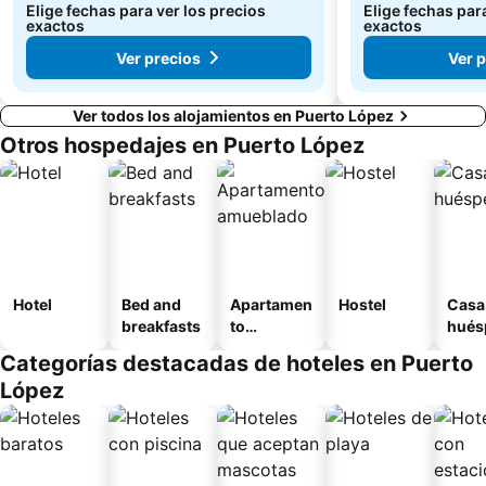
Elige fechas para ver los precios
Elige fechas par
exactos
exactos
Ver precios
Ver 
Ver todos los alojamientos en Puerto López
Otros hospedajes en Puerto López
Hotel
Bed and
Apartamen
Hostel
Casa
breakfasts
to
hués
amueblad
Categorías destacadas de hoteles en Puerto
o
López