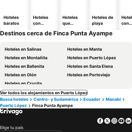
Hoteles
Hoteles
Hoteles
Hoteles de
Hote
baratos
con
que
playa
con
piscina
aceptan
esta
Destinos cerca de Finca Punta Ayampe
mascotas
mien
Hoteles en Salinas
Hoteles en Manta
Hoteles en Montañita
Hoteles en Puerto López
Hoteles en Ballenita
Hoteles en Santa Elena
Hoteles en Olón
Hoteles en Portoviejo
Hoteles en Crucita
Ver todos los alojamientos en Puerto López
Busca hoteles
Centro- y Sudamérica
Ecuador
Manabí
Puerto López
Finca Punta Ayampe
Facebook
Twitter
Insta
Yo
Elige tu país