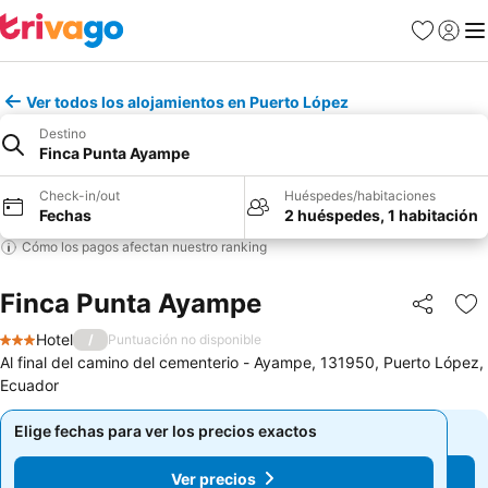
Favoritos
Iniciar 
Me
Ver todos los alojamientos en Puerto López
Destino
Finca Punta Ayampe
Check-in/out
Huéspedes/habitaciones
Fechas
2 huéspedes, 1 habitación
Cómo los pagos afectan nuestro ranking
Finca Punta Ayampe
Compartir
Ag
Hotel
/
Puntuación no disponible
3 Estrellas
Al final del camino del cementerio - Ayampe, 131950, Puerto López,
Ecuador
Elige fechas para ver los precios exactos
Elige fechas para ver los precios exactos
Ver precios
Ver precios