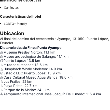
Instalaciones deportivas
Caminatas
Características del hotel
LGBTQ+ friendly
Ubicación
Al final del camino del cementerio - Ayampe, 131950, Puerto López,
Ecuador
Distancia desde Finca Punta Ayampe
Museum Presley Norton
:
11.1
km
Museo arqueologico de Salango
:
11.1
km
Puerto López
:
13.5
km
mirador el renacer
:
13.6
km
Humpback Whale Skeleton
:
14.9
km
Estadio LDC Puerto Lopez
:
15.9
km
Casa Cultural Museo Agua Blanca
:
18.6
km
Los Frailes
:
22
km
Playa Prieta
:
22.7
km
Parque de la Madre
:
24.1
km
Aeropuerto Internacional José Joaquín De Olmedo
:
115.4
km