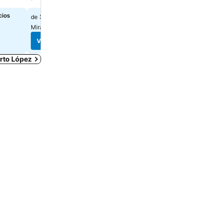
cios
$46
Elige fechas para ver los 
de
exactos
Mira precios de
2 páginas
Ver precios
Ver precios
erto López