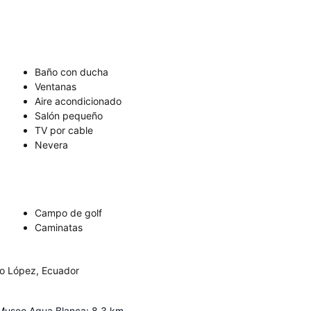
Baño con ducha
Ventanas
Aire acondicionado
Salón pequeño
TV por cable
Nevera
Campo de golf
Caminatas
to López, Ecuador
 Museo Agua Blanca
:
8.3
km