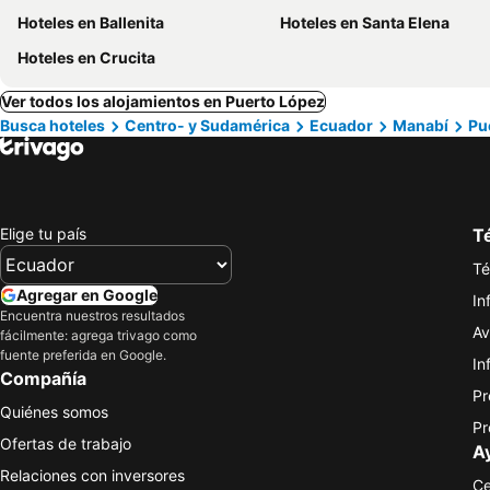
Hoteles en Ballenita
Hoteles en Santa Elena
Hoteles en Crucita
Ver todos los alojamientos en Puerto López
Busca hoteles
Centro- y Sudamérica
Ecuador
Manabí
Pu
Elige tu país
Té
Té
Agregar en Google
In
Encuentra nuestros resultados
Av
fácilmente: agrega trivago como
fuente preferida en Google.
In
Compañía
Pr
Quiénes somos
Pr
Ofertas de trabajo
A
Relaciones con inversores
Ce