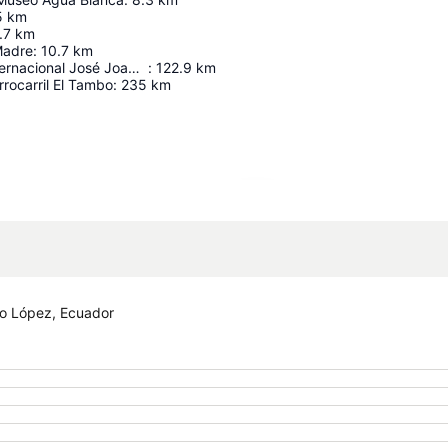
5
km
.7
km
Madre
:
10.7
km
Aeropuerto Internacional José Joaquín De Olmedo
:
122.9
km
rrocarril El Tambo
:
235
km
Ampliar mapa
to López, Ecuador