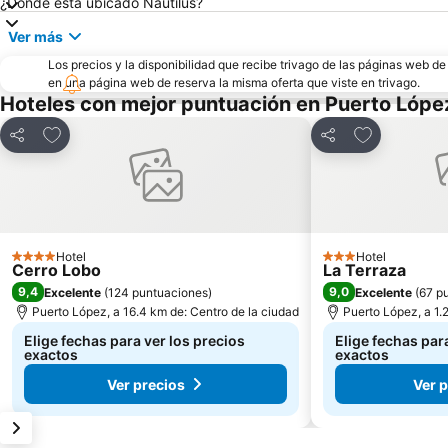
¿Dónde está ubicado Nautilus?
Ver más
Los precios y la disponibilidad que recibe trivago de las páginas web d
en una página web de reserva la misma oferta que viste en trivago.
Hoteles con mejor puntuación en Puerto Lópe
Agregar a favoritos
Agregar a fa
Compartir
Compartir
Hotel
Hotel
4 Estrellas
3 Estrellas
Cerro Lobo
La Terraza
9,4
9,0
Excelente
(
124 puntuaciones
)
Excelente
(
67 p
Puerto López, a 16.4 km de: Centro de la ciudad
Puerto López, a 1.
Elige fechas para ver los precios
Elige fechas par
exactos
exactos
Ver precios
Ver 