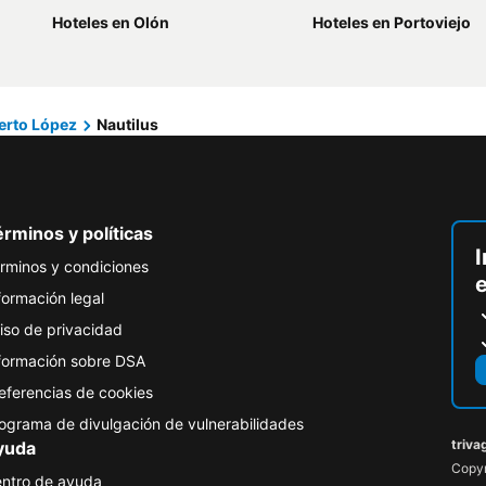
Hoteles en Olón
Hoteles en Portoviejo
erto López
Nautilus
rminos y políticas
I
rminos y condiciones
formación legal
iso de privacidad
formación sobre DSA
eferencias de cookies
ograma de divulgación de vulnerabilidades
triva
yuda
Copyr
ntro de ayuda