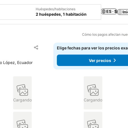
Huéspedes/habitaciones
ES · $
In
2 huéspedes, 1 habitación
Cómo los pagos afectan nues
Agregar a favoritos
Elige fechas para ver los precios ex
Compartir
Ver precios
to López, Ecuador
Cargando
Cargando