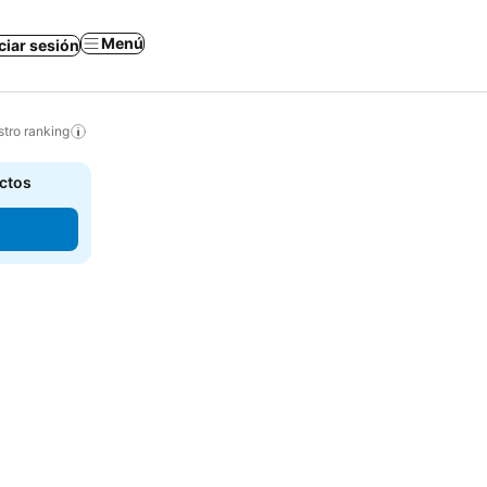
Menú
iciar sesión
tro ranking
actos