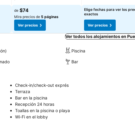
$74
Elige fechas para ver los pre
de
exactos
Mira precios de
5 páginas
Ver precios
Ver precios
Ver todos los alojamientos en Pu
ión)
Piscina
onado
Bar
Check-in/check-out exprés
Terraza
Bar en la piscina
Recepción 24 horas
Toallas en la piscina o playa
Wi-Fi en el lobby