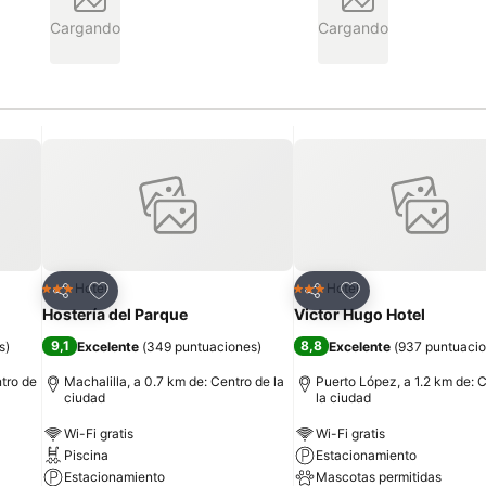
Cargando
Cargando
Agregar a favoritos
Agregar a favorit
Hotel
Hotel
3 Estrellas
3 Estrellas
Compartir
Compartir
Hostería del Parque
Victor Hugo Hotel
9,1
8,8
s
)
Excelente
(
349 puntuaciones
)
Excelente
(
937 puntuaci
tro de
Machalilla, a 0.7 km de: Centro de la
Puerto López, a 1.2 km de: 
ciudad
la ciudad
Wi-Fi gratis
Wi-Fi gratis
Piscina
Estacionamiento
Estacionamiento
Mascotas permitidas