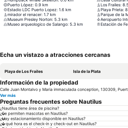
Puerto López
:
0.9
km
Los Frailes
:
8.
Estadio LDC Puerto Lopez
:
1.6
km
Playa Prieta
:
8
mirador el renacer
:
1.7
km
Parque de la 
Museum Presley Norton
:
5.3
km
Museo arqueologico de Salango
:
5.3
km
Estación de Fe
Echa un vistazo a atracciones cercanas
Playa de Los Frailes
Isla de la Plata
Información de la propiedad
Calle Juan Montalvo y Maria immaculada conception, 130309, Puer
Ver más
Preguntas frecuentes sobre Nautilus
¿Nautilus tiene área de piscina?
¿Se permiten mascotas en Nautilus?
¿Hay estacionamiento disponible en Nautilus?
¿A qué hora es el check-in y check-out en Nautilus?