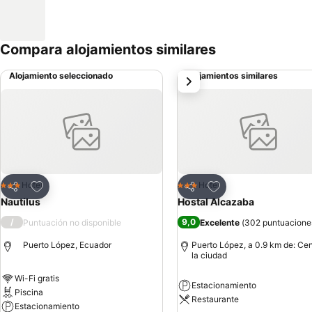
Compara alojamientos similares
Alojamiento seleccionado
Alojamientos similares
siguiente
Agregar a favoritos
Agregar a favoritos
Hotel
Hotel
3 Estrellas
3 Estrellas
Compartir
Compartir
Nautilus
Hostal Alcazaba
/
9,0
Puntuación no disponible
Excelente
(
302 puntuacione
Puerto López, Ecuador
Puerto López, a 0.9 km de: Cen
la ciudad
Wi-Fi gratis
Estacionamiento
Piscina
Restaurante
Estacionamiento