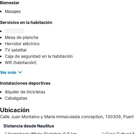
Bienestar
Masajes
Servicios en la habitación
Mesa de plancha
Hervidor eléctrico
TV satelital
Caja de seguridad en la habitación
Wifi (habitación)
Ver más
Instalaciones deportivas
Alquiler de bicicletas
Cabalgatas
Ubicación
Calle Juan Montalvo y Maria immaculada conception, 130309, Puer
Distancia desde Nautilus
Humpback Whale Skeleton
:
0.6
km
Casa Cultural