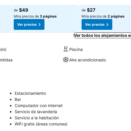
Ver precios
Ver precios
$49
$27
de
de
Mira precios de
3 páginas
Mira precios de
2 páginas
Ver precios
Ver precios
Ver todos los alojamientos 
ión)
Piscina
itidas
Aire acondicionado
Estacionamiento
Bar
Computador con internet
Servicio de lavandería
Servicio a la habitación
WiFi gratis (áreas comunes)