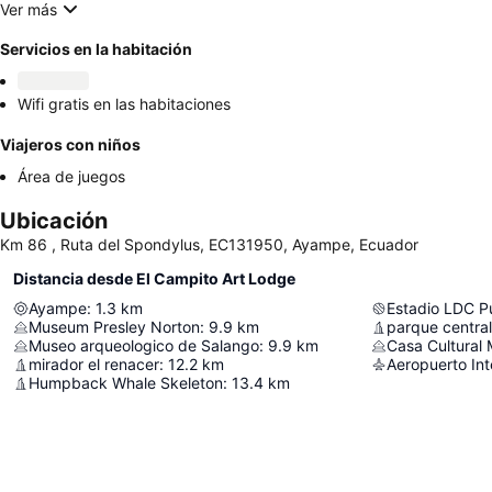
Ver más
Servicios en la habitación
Wifi gratis en las habitaciones
Viajeros con niños
Área de juegos
Ubicación
Km 86 , Ruta del Spondylus, EC131950, Ayampe, Ecuador
Distancia desde El Campito Art Lodge
Ayampe
:
1.3
km
Estadio LDC P
Museum Presley Norton
:
9.9
km
parque central
Museo arqueologico de Salango
:
9.9
km
Casa Cultural
mirador el renacer
:
12.2
km
Humpback Whale Skeleton
:
13.4
km