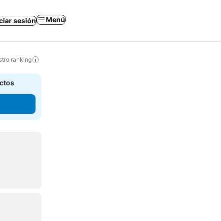
Menú
iciar sesión
tro ranking
actos