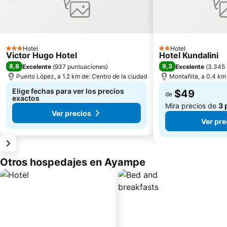
Hotel
Hotel
3 Estrellas
2 Estrellas
Victor Hugo Hotel
Hotel Kundalini
8,8
9,3
Excelente
(
937 puntuaciones
)
Excelente
(
3.345 
Puerto López, a 1.2 km de: Centro de la ciudad
Montañita, a 0.4 km 
Elige fechas para ver los precios
$49
de
exactos
Mira precios de
3 
Ver precios
Ver pre
Otros hospedajes en Ayampe