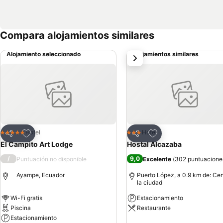
Compara alojamientos similares
Alojamiento seleccionado
Alojamientos similares
siguiente
Agregar a favoritos
Agregar a favoritos
Hotel
Hotel
5 Estrellas
3 Estrellas
Compartir
Compartir
El Campito Art Lodge
Hostal Alcazaba
/
9,0
Puntuación no disponible
Excelente
(
302 puntuacione
Ayampe, Ecuador
Puerto López, a 0.9 km de: Cen
la ciudad
Wi-Fi gratis
Estacionamiento
Piscina
Restaurante
Estacionamiento