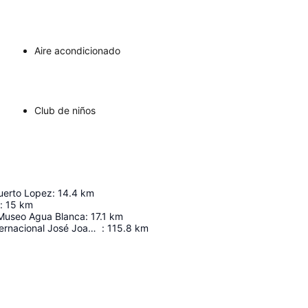
Aire acondicionado
Club de niños
uerto Lopez
:
14.4
km
:
15
km
 Museo Agua Blanca
:
17.1
km
Aeropuerto Internacional José Joaquín De Olmedo
:
115.8
km