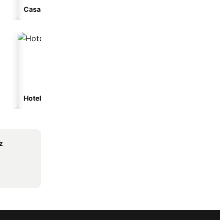
Casa de huéspedes
Hoteles de playa
Hoteles con estacionam
z