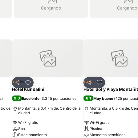
Cargando
Cargando
Agregar a favoritos
Agregar a favorit
Hotel
Hotel
2 Estrellas
3 Estrellas
Compartir
Compartir
Hotel Kundalini
Hotel Sol y Playa Montañi
9,3
8,1
s
)
Excelente
(
3.345 puntuaciones
)
Muy bueno
(
425 puntuac
tro de
Montañita, a 0.4 km de: Centro de la
Montañita, a 0.5 km de: Cen
ciudad
ciudad
Wi-Fi gratis
Wi-Fi gratis
Spa
Piscina
Estacionamiento
Mascotas permitidas