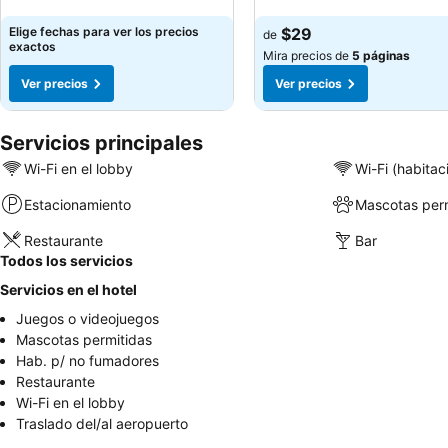
Ver precios
Ver precios
Elige fechas para ver los precios
$29
de
exactos
Mira precios de
5 páginas
Ver precios
Ver precios
Servicios principales
Wi-Fi en el lobby
Wi-Fi (habitac
Estacionamiento
Mascotas perm
Restaurante
Bar
Todos los servicios
Servicios en el hotel
Juegos o videojuegos
Mascotas permitidas
Hab. p/ no fumadores
Restaurante
Wi-Fi en el lobby
Traslado del/al aeropuerto