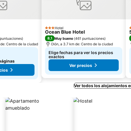
Hotel
3 Estrellas
3
Ocean Blue Hotel
8,1
puntuaciones
)
Muy bueno
(
461 puntuaciones
)
de: Centro de la ciudad
Olón, a 3.7 km de: Centro de la ciudad
Elige fechas para ver los precios
exactos
páginas
Ver precios
cios
Ver todos los alojamientos 