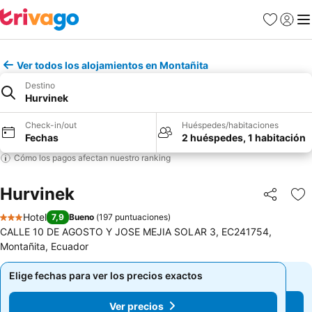
Favoritos
Iniciar 
Me
Ver todos los alojamientos en Montañita
Destino
Hurvinek
Check-in/out
Huéspedes/habitaciones
Fechas
2 huéspedes, 1 habitación
Cómo los pagos afectan nuestro ranking
Hurvinek
Compartir
Ag
Hotel
7,9
Bueno
(
197 puntuaciones
)
3 Estrellas
CALLE 10 DE AGOSTO Y JOSE MEJIA SOLAR 3, EC241754,
Montañita, Ecuador
Elige fechas para ver los precios exactos
Elige fechas para ver los precios exactos
Ver precios
Ver precios