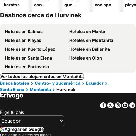
baratos
con
que
con spa
play
piscina
aceptan
Destinos cerca de Hurvinek
mascotas
Hoteles en Salinas
Hoteles en Manta
Hoteles en Playas
Hoteles en Montañita
Hoteles en Puerto López
Hoteles en Ballenita
Hoteles en Santa Elena
Hoteles en Olón
Hoteles en Portoviejo
Ver todos los alojamientos en Montañita
Busca hoteles
Centro- y Sudamérica
Ecuador
Santa Elena
Montañita
Hurvinek
Facebook
Twitter
Insta
Yo
Elige tu país
Agregar en Google
Encuentra nuestros resultados