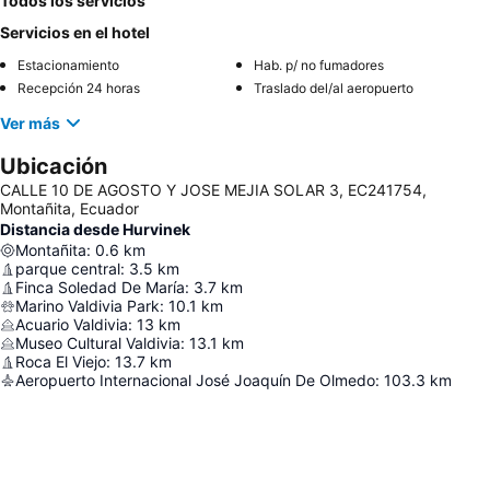
Todos los servicios
Servicios en el hotel
Estacionamiento
Hab. p/ no fumadores
Recepción 24 horas
Traslado del/al aeropuerto
Ver más
Ubicación
CALLE 10 DE AGOSTO Y JOSE MEJIA SOLAR 3, EC241754,
Montañita, Ecuador
Distancia desde Hurvinek
Montañita
:
0.6
km
parque central
:
3.5
km
Finca Soledad De María
:
3.7
km
Marino Valdivia Park
:
10.1
km
Acuario Valdivia
:
13
km
Museo Cultural Valdivia
:
13.1
km
Roca El Viejo
:
13.7
km
Aeropuerto Internacional José Joaquín De Olmedo
:
103.3
km