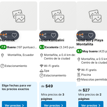
Hotel
Hotel
Hotel
3 Estrellas
2 Estrellas
3 Estrellas
Compartir
Agregar a favoritos
Compartir
Agregar a favoritos
Compartir
Agregar 
Hurvinek
Hotel Kundalini
Hotel Sol y Playa
Montañita
7,9
9,3
Bueno
(
197 puntuaciones
)
Excelente
(
3.345 puntuaciones
)
8,1
Muy bueno
(
425 p
Montañita, Ecuador
Montañita, a 0.4 km de:
Centro de la ciudad
Montañita, a 0.5 k
Centro de la ciuda
Estacionamiento
Wi-Fi gratis
Wi-Fi gratis
Spa
Ver precios
Piscina
Estacionamiento
Mascotas permitid
Ver precios
Elige fechas para ver
$49
de
Ver precios
los precios exactos
$27
de
Mira precios de
3
Mira precios de
2
páginas
páginas
Ver precios
Ver precios
Ver precios