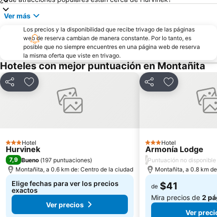
Ver más
Los precios y la disponibilidad que recibe trivago de las páginas
web de reserva cambian de manera constante. Por lo tanto, es
posible que no siempre encuentres en una página web de reserva
la misma oferta que viste en trivago.
Hoteles con mejor puntuación en Montañita
Compartir
Agregar a favoritos
Compartir
Agregar a fav
Hotel
Hotel
3 Estrellas
3 Estrellas
Hurvinek
Armonía Lodge
7,9
/
Bueno
(
197 puntuaciones
)
Puntuación no disponible
Montañita, a 0.6 km de: Centro de la ciudad
Montañita, a 0.8 km de
Elige fechas para ver los precios
$41
de
exactos
Mira precios de
2 pá
Ver precios
Ver preci