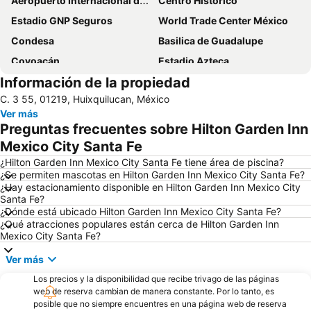
Aeropuerto Internacional de la Ciudad de México
Centro Histórico
Estadio GNP Seguros
World Trade Center México
Condesa
Basilica de Guadalupe
Coyoacán
Estadio Azteca
Información de la propiedad
Zocalo capitalino
Reforma 222
C. 3 55, 01219, Huixquilucan, México
Aeropuerto Internacional Ciudad de México
Santa fe
Ver más
Benito Juárez
Bosque de Chapultepec
Preguntas frecuentes sobre Hilton Garden Inn
Antara Polanco
Palacio de Bellas Artes
Mexico City Santa Fe
Autódromo Hermanos Rodriguez
Expo Santa Fe México
¿Hilton Garden Inn Mexico City Santa Fe tiene área de piscina?
¿Se permiten mascotas en Hilton Garden Inn Mexico City Santa Fe?
Centro Banamex
Zona Rosa
¿Hay estacionamiento disponible en Hilton Garden Inn Mexico City
Santa Fe?
Monumento a la Revolución
Iztacalco
¿Dónde está ubicado Hilton Garden Inn Mexico City Santa Fe?
Pharma Multichannel and Digital Marketing Latin America Congress
¿Qué atracciones populares están cerca de Hilton Garden Inn
Mexico City Santa Fe?
Ver más
Los precios y la disponibilidad que recibe trivago de las páginas
web de reserva cambian de manera constante. Por lo tanto, es
posible que no siempre encuentres en una página web de reserva