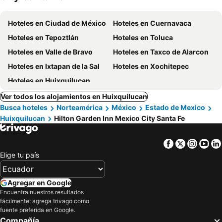
Hoteles en Ciudad de México
Hoteles en Cuernavaca
Hoteles en Tepoztlán
Hoteles en Toluca
Hoteles en Valle de Bravo
Hoteles en Taxco de Alarcon
Hoteles en Ixtapan de la Sal
Hoteles en Xochitepec
Hoteles en Huixquilucan
Ver todos los alojamientos en Huixquilucan
Busca hoteles
Norteamérica
México
Estado de Mexico
Huixquilucan
Hilton Garden Inn Mexico City Santa Fe
Facebook
Twitter
Insta
Yo
Elige tu país
Agregar en Google
Encuentra nuestros resultados
fácilmente: agrega trivago como
fuente preferida en Google.
Compañía