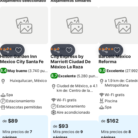
Alojamiento seleccionado
Alojamientos similares
Hotel
Hotel
Hotel
4 Estrellas
3 Estrellas
5 Estrellas
Compartir
Agregar a favoritos
Compartir
Agregar a favoritos
Compartir
Agregar 
Hilton Garden Inn
City Express by
Barceló México
Mexico City Santa Fe
Marriott Ciudad De
Reforma
México La Raza
8,4
9,0
Muy bueno
(
3.740 puntuaciones
)
Excelente
(
27.992
8,7
Excelente
(
5.280 puntuaciones
)
Huixquilucan, México
a 1.9 km de: Catedr
Metropolitana
Ciudad de México, a 4.1
km de: Centro de la
Spa
Wi-Fi gratis
ciudad
Wi-Fi gratis
Estacionamiento
Piscina
Estacionamiento
Mascotas permitidas
Spa
Aire acondicionado
Ver precios
Ver precios
$89
$162
de
de
Ver precios
$93
de
Mira precios de
7
Mira precios de
9
Mira precios de
8
páginas
páginas
páginas