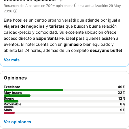
Resumen de IA basado en 700+ opiniones · Última actualización: 29 May
2026
Este hotel es un centro urbano versátil que atiende por igual a
viajeros de negocios
y
turistas
que buscan buena relación
calidad-precio y comodidad. Su excelente ubicación ofrece
acceso directo a
Expo Santa Fe
, ideal para quienes asisten a
eventos. El hotel cuenta con un
gimnasio
bien equipado y
abierto las 24 horas, además de un completo
desayuno buffet
con diversas opciones. Los huéspedes elogian constantemente
Ver más
al
personal atento y amable
y la experiencia de servicio
positiva en general. Para una estancia más cómoda, considere
solicitar una de las amplias habitaciones con camas
Opiniones
excepcionalmente confortables.
Excelente
49
%
Muy bueno
22
%
Bueno
12
%
Razonable
8
%
Malo
9
%
Ver opiniones