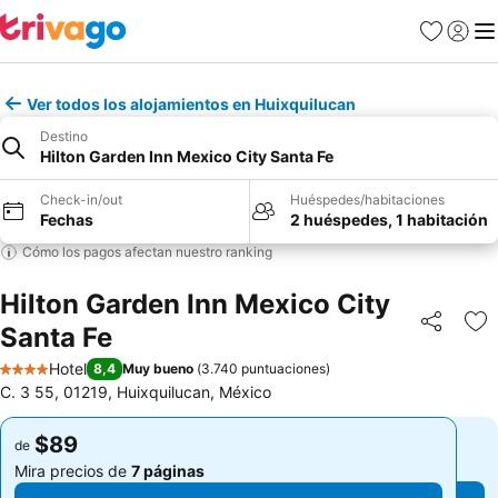
Favoritos
Iniciar 
Me
Ver todos los alojamientos en Huixquilucan
Destino
Hilton Garden Inn Mexico City Santa Fe
Check-in/out
Huéspedes/habitaciones
Fechas
2 huéspedes, 1 habitación
Cómo los pagos afectan nuestro ranking
Hilton Garden Inn Mexico City
Santa Fe
Compartir
Ag
Hotel
8,4
Muy bueno
(
3.740 puntuaciones
)
4 Estrellas
C. 3 55, 01219, Huixquilucan, México
$89
$89
de
de
Mira precios de
7 páginas
Mira precios de
7 páginas