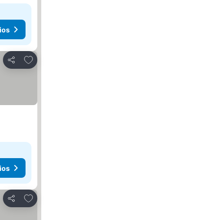
ios
Agregar a favoritos
Compartir
ios
Agregar a favoritos
Compartir