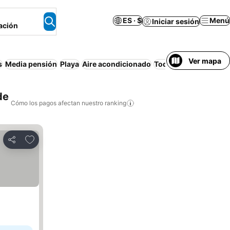
ES · $
Menú
Iniciar sesión
ación
Ver mapa
s
Media pensión
Playa
Aire acondicionado
Todo incluido
Apart
de
Cómo los pagos afectan nuestro ranking
Agregar a favoritos
Compartir