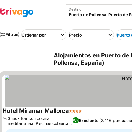
Destino
Filtros
Ordenar por
Precio
Puerto 
Alojamientos en Puerto de 
Pollensa, España)
Hotel Miramar Mallorca
4 Estrellas
Snack Bar con cocina
Excelente
(2.416 puntuaci
9,3
mediterránea, Piscinas cubiertas
y al aire libre