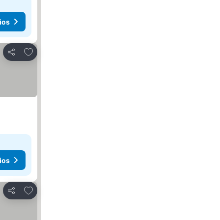
ios
Agregar a favoritos
Compartir
ios
Agregar a favoritos
Compartir