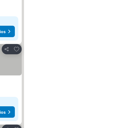
ios
Agregar a favoritos
Compartir
ios