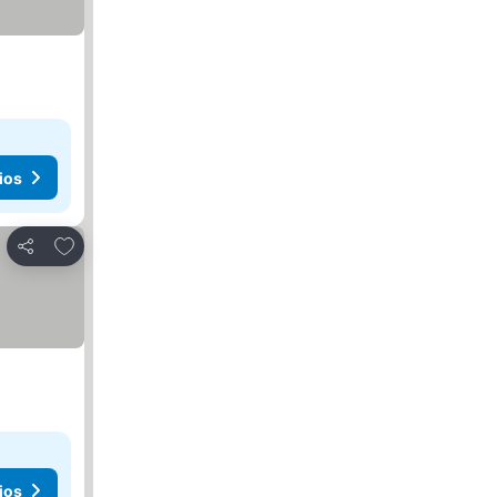
ios
Agregar a favoritos
Compartir
ios