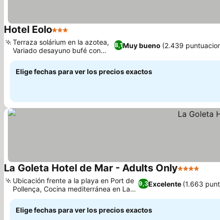
Hotel Eolo
3 Estrellas
Terraza solárium en la azotea,
Muy bueno
(2.439 puntuacio
8,1
Variado desayuno bufé con
cava
Elige fechas para ver los precios exactos
La Goleta Hotel de Mar - Adults Only
4 Estrellas
Ubicación frente a la playa en Port de
Excelente
(1.663 pun
9,3
Pollença, Cocina mediterránea en La
Cafetería
Elige fechas para ver los precios exactos