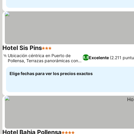
Hotel Sis Pins
3 Estrellas
Ubicación céntrica en Puerto de
Excelente
(2.211 punt
8,8
Pollensa, Terrazas panorámicas con
vistas al mar
Elige fechas para ver los precios exactos
Hotel Bahia Pollensa