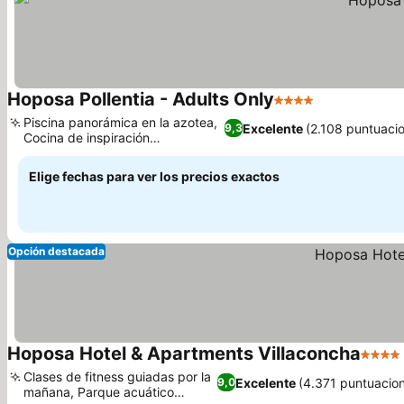
Hoposa Pollentia - Adults Only
4 Estrellas
Piscina panorámica en la azotea,
Excelente
(2.108 puntuaci
9,3
Cocina de inspiración
mediterránea
Elige fechas para ver los precios exactos
Opción destacada
Hoposa Hotel & Apartments Villaconcha
4 Estr
Clases de fitness guiadas por la
Excelente
(4.371 puntuacio
9,0
mañana, Parque acuático