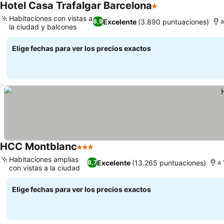
Hotel Casa Trafalgar Barcelona
1 Estrellas
Ver precios
Habitaciones con vistas a
Excelente
(3.890 puntuaciones)
8,9
a
la ciudad y balcones
Ver precios
Elige fechas para ver los precios exactos
HCC Montblanc
3 Estrellas
Ver precios
Habitaciones amplias
Excelente
(13.265 puntuaciones)
8,7
a 
con vistas a la ciudad
Ver precios
Elige fechas para ver los precios exactos