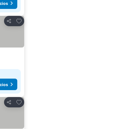
cios
Agregar a favoritos
Compartir
cios
Agregar a favoritos
Compartir