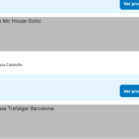
Ver pre
laza Cataluña
Ver pre