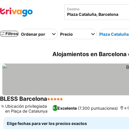
Destino
Filtros
Ordenar por
Precio
Plaza Cataluña
Alojamientos en Barcelona 
BLESS Barcelona
5 Estrellas
Ver precios
Ubicación privilegiada
Excelente
(7.300 puntuaciones)
9,1
a 
en Plaça de Catalunya
Ver precios
Elige fechas para ver los precios exactos