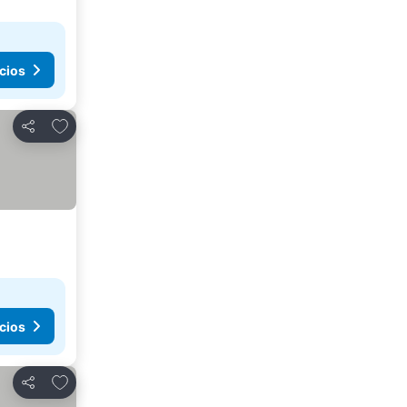
cios
Agregar a favoritos
Compartir
cios
Agregar a favoritos
Compartir