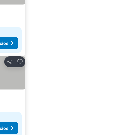
cios
Agregar a favoritos
Compartir
cios