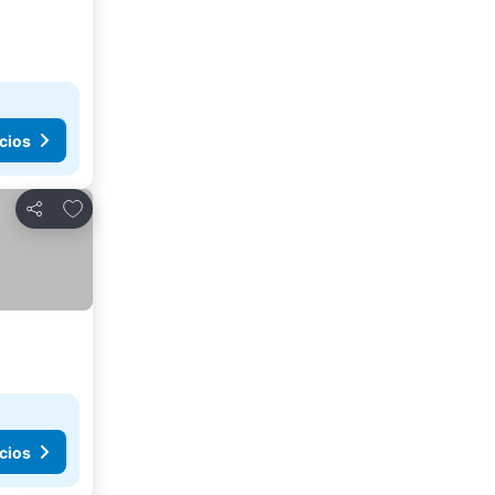
cios
Agregar a favoritos
Compartir
cios