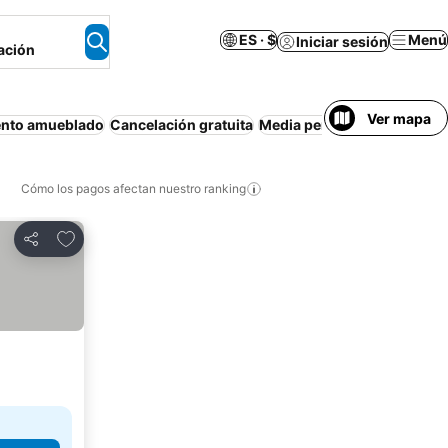
ES · $
Menú
Iniciar sesión
ación
Ver mapa
nto amueblado
Cancelación gratuita
Media pensión
Casa o apar
Cómo los pagos afectan nuestro ranking
Agregar a favoritos
Compartir