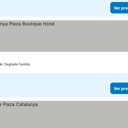
Ver pre
cios
de: Sagrada Familia
Ver pre