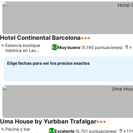
Hotel Continental Barcelona
3 Estrellas
Ver precios
Estancia boutique
Muy bueno
(5.190 puntuaciones)
8,2
a 
histórica en Las
Ver precios
Ramblas
Elige fechas para ver los precios exactos
Uma House by Yurbban Trafalgar
3 Estrellas
Ver precios
Piscina y bar
Excelente
(5.701 puntuaciones)
9,4
a 1.5