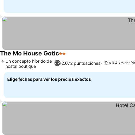
The Mo House Gotic
2 Estrellas
Ver precios
Un concepto híbrido de
(2.072 puntuaciones)
7,2
a 0.4 km de: P
hostal boutique
Ver precios
Elige fechas para ver los precios exactos