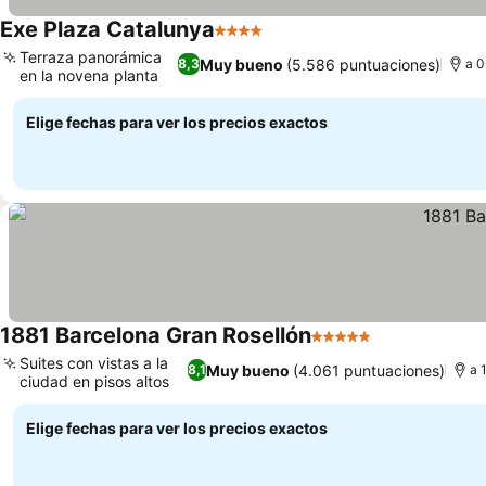
Exe Plaza Catalunya
4 Estrellas
Ver precios
Terraza panorámica
Muy bueno
(5.586 puntuaciones)
8,3
a 0
en la novena planta
Ver precios
Elige fechas para ver los precios exactos
1881 Barcelona Gran Rosellón
5 Estrellas
Ver precios
Suites con vistas a la
Muy bueno
(4.061 puntuaciones)
8,1
a 
ciudad en pisos altos
Ver precios
Elige fechas para ver los precios exactos