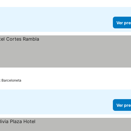
Ver pre
: Barceloneta
Ver pre