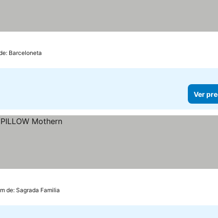
 de: Barceloneta
Ver pre
km de: Sagrada Familia