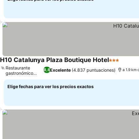
H10 Catalunya Plaza Boutique Hotel
3 Estrellas
Ver pre
Restaurante
Excelente
(4.837 puntuaciones)
8,8
a 1.9 km 
gastronómico
Ver precios
1892
Elige fechas para ver los precios exactos