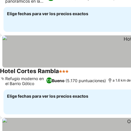
panorámicos en la
Ver precios
azotea
Elige fechas para ver los precios exactos
Hotel Cortes Rambla
3 Estrellas
Ver precios
Refugio moderno en
Bueno
(5.170 puntuaciones)
7,9
a 1.6 km de
el Barrio Gótico
Ver precios
Elige fechas para ver los precios exactos