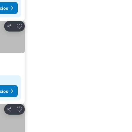
cios
Agregar a favoritos
Compartir
cios
Agregar a favoritos
Compartir