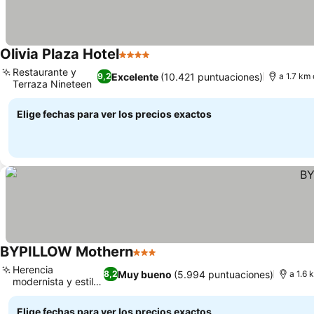
Olivia Plaza Hotel
4 Estrellas
Ver precios
Restaurante y
Excelente
(10.421 puntuaciones)
9,2
a 1.7 km
Terraza Nineteen
Ver precios
Elige fechas para ver los precios exactos
BYPILLOW Mothern
3 Estrellas
Ver precios
Herencia
Muy bueno
(5.994 puntuaciones)
8,2
a 1.6 
modernista y estilo
Ver precios
Gaudí
Elige fechas para ver los precios exactos