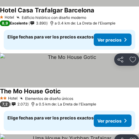
Hotel Casa Trafalgar Barcelona
Ver precios
Hotel
Edificio histórico con diseño moderno
Ver precios
1 Estrellas
8,9
Excelente
3.890
a 0.4 km de: La Dreta de l'Eixample
Elige fechas para ver los precios exactos
Ver precios
Compartir
Ag
The Mo House Gotic
Ver precios
Hotel
Elementos de diseño únicos
Ver precios
2 Estrellas
7,2
2.072
a 0.5 km de: La Dreta de l'Eixample
Elige fechas para ver los precios exactos
Ver precios