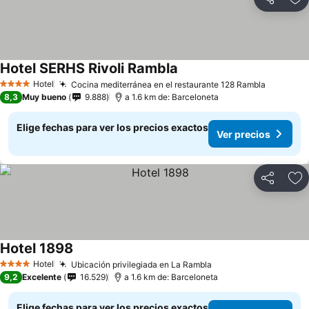
Compartir
Ag
Hotel SERHS Rivoli Rambla
Ver precios
Hotel
Cocina mediterránea en el restaurante 128 Rambla
Ver prec
4 Estrellas
8,3
Muy bueno
9.888
a 1.6 km de: Barceloneta
Elige fechas para ver los precios exactos
Ver precios
Compartir
Ag
Hotel 1898
Ver precios
Hotel
Ubicación privilegiada en La Rambla
Ver precios
4 Estrellas
9,2
Excelente
16.529
a 1.6 km de: Barceloneta
Elige fechas para ver los precios exactos