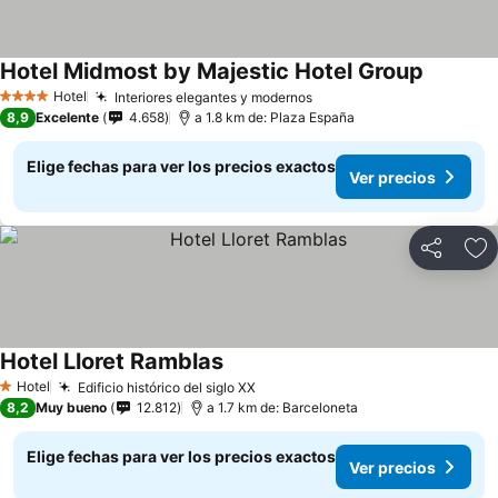
Hotel Midmost by Majestic Hotel Group
Ver prec
Hotel
Interiores elegantes y modernos
Ver precios
4 Estrellas
8,9
Excelente
4.658
a 1.8 km de: Plaza España
Elige fechas para ver los precios exactos
Ver precios
Compartir
Ag
Hotel Lloret Ramblas
Ver precios
Hotel
Edificio histórico del siglo XX
Ver precios
1 Estrellas
8,2
Muy bueno
12.812
a 1.7 km de: Barceloneta
Elige fechas para ver los precios exactos
Ver precios