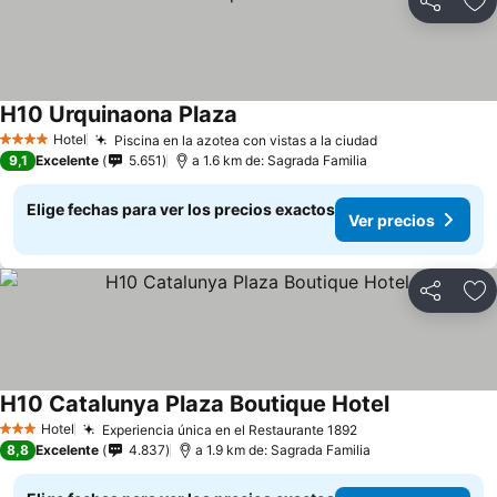
Compartir
Ag
H10 Urquinaona Plaza
Ver precios
Hotel
Piscina en la azotea con vistas a la ciudad
Ver precios
4 Estrellas
9,1
Excelente
5.651
a 1.6 km de: Sagrada Familia
Elige fechas para ver los precios exactos
Ver precios
Compartir
Ag
H10 Catalunya Plaza Boutique Hotel
Ver precios
Hotel
Experiencia única en el Restaurante 1892
Ver precios
3 Estrellas
8,8
Excelente
4.837
a 1.9 km de: Sagrada Familia