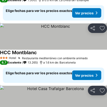
9,1
Excelente
7.300
a 0.0 km de: La Dreta de l'Eixample
Elige fechas para ver los precios exactos
Ver precios
Compartir
Ag
HCC Montblanc
Ver precios
Hotel
Restaurante mediterráneo con ambiente animado
Ver precio
3 Estrellas
8,7
Excelente
13.265
a 1.6 km de: Barceloneta
Elige fechas para ver los precios exactos
Ver precios
Compartir
Ag