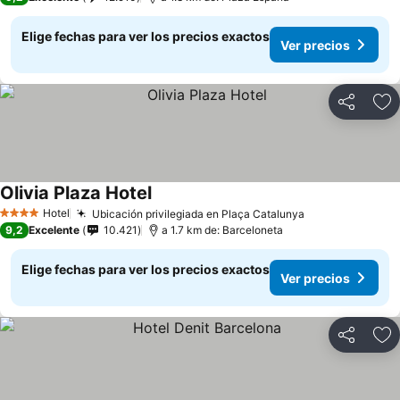
Elige fechas para ver los precios exactos
Ver precios
Compartir
Ag
Olivia Plaza Hotel
Ver precios
Hotel
Ubicación privilegiada en Plaça Catalunya
Ver precios
4 Estrellas
9,2
Excelente
10.421
a 1.7 km de: Barceloneta
Elige fechas para ver los precios exactos
Ver precios
Compartir
Ag