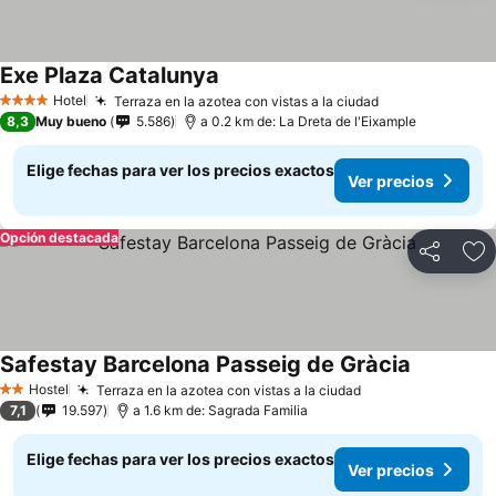
Exe Plaza Catalunya
Ver precios
Hotel
Terraza en la azotea con vistas a la ciudad
Ver precios
4 Estrellas
8,3
Muy bueno
5.586
a 0.2 km de: La Dreta de l'Eixample
Elige fechas para ver los precios exactos
Ver precios
Opción destacada
Compartir
Ag
Safestay Barcelona Passeig de Gràcia
Ver preci
Hostel
Terraza en la azotea con vistas a la ciudad
Ver precios
2 Estrellas
7,1
19.597
a 1.6 km de: Sagrada Familia
Elige fechas para ver los precios exactos
Ver precios