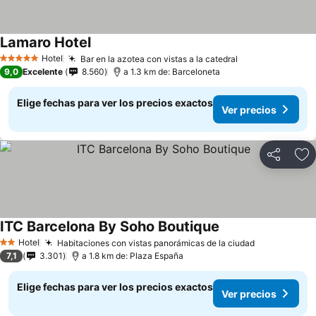
Lamaro Hotel
Ver precios
Hotel
Bar en la azotea con vistas a la catedral
Ver precios
5 Estrellas
9,0
Excelente
8.560
a 1.3 km de: Barceloneta
Elige fechas para ver los precios exactos
Ver precios
Compartir
Ag
ITC Barcelona By Soho Boutique
Ver precios
Hotel
Habitaciones con vistas panorámicas de la ciudad
Ver precios
2 Estrellas
7,1
3.301
a 1.8 km de: Plaza España
Elige fechas para ver los precios exactos
Ver precios