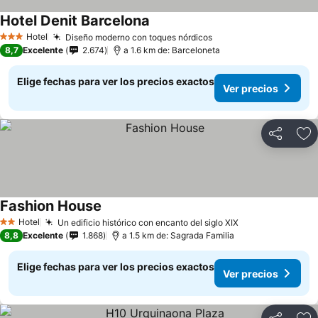
Hotel Denit Barcelona
Ver precios
Hotel
Diseño moderno con toques nórdicos
Ver precios
3 Estrellas
8,7
Excelente
2.674
a 1.6 km de: Barceloneta
Elige fechas para ver los precios exactos
Ver precios
Compartir
Ag
Fashion House
Ver precios
Hotel
Un edificio histórico con encanto del siglo XIX
Ver precios
2 Estrellas
8,8
Excelente
1.868
a 1.5 km de: Sagrada Familia
Elige fechas para ver los precios exactos
Ver precios