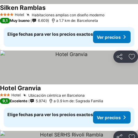
Silken Ramblas
Ver precios
Hotel
Habitaciones amplias con diseño moderno
Ver precios
4 Estrellas
8,1
Muy bueno
6.609
a 1.7 km de: Barceloneta
Elige fechas para ver los precios exactos
Ver precios
Compartir
Ag
Hotel Granvia
Ver precios
Hotel
Ubicación céntrica en Barcelona
Ver precios
3 Estrellas
9,1
Excelente
5.974
a 0.9 km de: Sagrada Familia
Elige fechas para ver los precios exactos
Ver precios