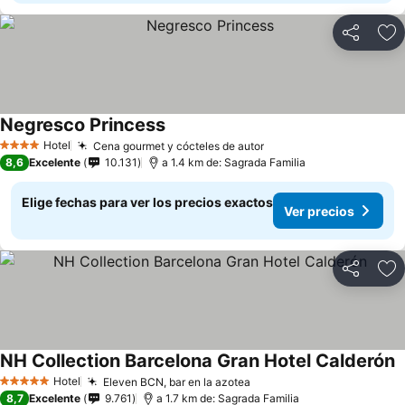
Compartir
Ag
Negresco Princess
Ver precios
Hotel
Cena gourmet y cócteles de autor
Ver precios
4 Estrellas
8,6
Excelente
10.131
a 1.4 km de: Sagrada Familia
Elige fechas para ver los precios exactos
Ver precios
Compartir
Ag
NH Collection Barcelona Gran Hotel Calderón
V
Hotel
Eleven BCN, bar en la azotea
Ver precios
5 Estrellas
8,7
Excelente
9.761
a 1.7 km de: Sagrada Familia