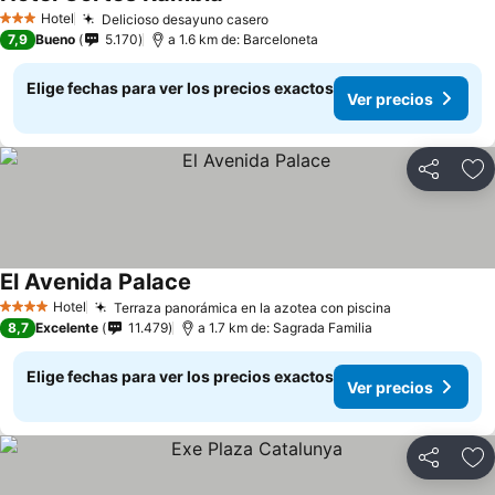
Ver precios
Hotel
Delicioso desayuno casero
Ver precios
3 Estrellas
7,9
Bueno
5.170
a 1.6 km de: Barceloneta
Elige fechas para ver los precios exactos
Ver precios
Compartir
Ag
El Avenida Palace
Ver precios
Hotel
Terraza panorámica en la azotea con piscina
Ver precios
4 Estrellas
8,7
Excelente
11.479
a 1.7 km de: Sagrada Familia
Elige fechas para ver los precios exactos
Ver precios
Compartir
Ag