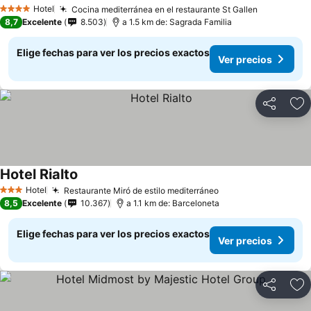
Ver precios
Hotel
Cocina mediterránea en el restaurante St Gallen
Ver preci
4 Estrellas
8,7
Excelente
8.503
a 1.5 km de: Sagrada Familia
Elige fechas para ver los precios exactos
Ver precios
Compartir
Ag
Hotel Rialto
Ver precios
Hotel
Restaurante Miró de estilo mediterráneo
Ver precios
3 Estrellas
8,5
Excelente
10.367
a 1.1 km de: Barceloneta
Elige fechas para ver los precios exactos
Ver precios
Compartir
Ag