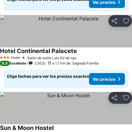
Ver precios
Compartir
Ag
Hotel Continental Palacete
Ver precios
Hotel
Salón de estilo Luis XV de lujo
Ver precios
3 Estrellas
8,5
Excelente
3.503
a 1.7 km de: Sagrada Familia
Elige fechas para ver los precios exactos
Ver precios
Compartir
Ag
Sun & Moon Hostel
Ver precios