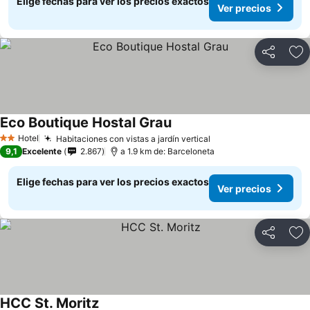
Elige fechas para ver los precios exactos
Ver precios
Compartir
Ag
Eco Boutique Hostal Grau
Ver precios
Hotel
Habitaciones con vistas a jardín vertical
Ver precios
2 Estrellas
9,1
Excelente
2.867
a 1.9 km de: Barceloneta
Elige fechas para ver los precios exactos
Ver precios
Compartir
Ag
HCC St. Moritz