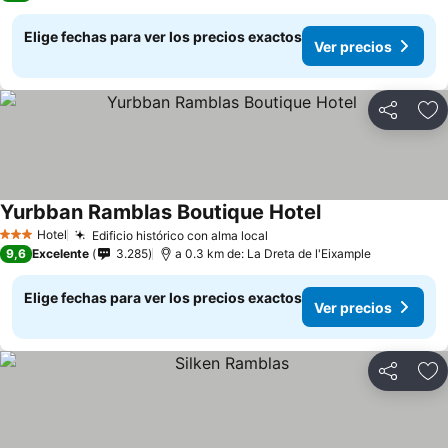
Elige fechas para ver los precios exactos
Ver precios
Compartir
Ag
Yurbban Ramblas Boutique Hotel
Ver precios
Hotel
Edificio histórico con alma local
Ver precios
3 Estrellas
9,6
Excelente
3.285
a 0.3 km de: La Dreta de l'Eixample
Elige fechas para ver los precios exactos
Ver precios
Compartir
Ag