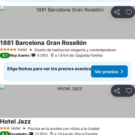
Compartir
Ag
1881 Barcelona Gran Rosellón
Ver precios
Hotel
Diseño de habitación elegante y contemporáneo
Ver prec
5 Estrellas
8,1
Muy bueno
4.061
a 1.9 km de: Sagrada Familia
Elige fechas para ver los precios exactos
Ver precios
Compartir
Ag
Hotel Jazz
Ver precios
Hotel
Piscina en la azotea con vistas a la ciudad
Ver precios
3 Estrellas
9,2
Excelente
12.910
a 1.8 km de: Plaza España