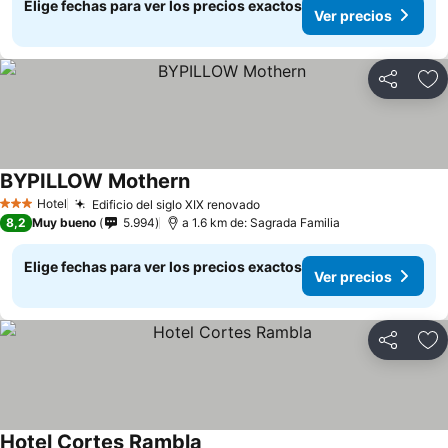
Elige fechas para ver los precios exactos
Ver precios
Compartir
Ag
BYPILLOW Mothern
Ver precios
Hotel
Edificio del siglo XIX renovado
Ver precios
3 Estrellas
8,2
Muy bueno
5.994
a 1.6 km de: Sagrada Familia
Elige fechas para ver los precios exactos
Ver precios
Compartir
Ag
Hotel Cortes Rambla