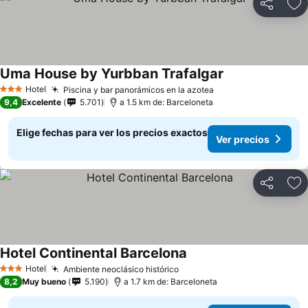
Compartir
Ag
Uma House by Yurbban Trafalgar
Ver precios
Hotel
Piscina y bar panorámicos en la azotea
Ver precios
3 Estrellas
9,4
Excelente
5.701
a 1.5 km de: Barceloneta
Elige fechas para ver los precios exactos
Ver precios
Compartir
Ag
Hotel Continental Barcelona
Ver precios
Hotel
Ambiente neoclásico histórico
Ver precios
3 Estrellas
8,2
Muy bueno
5.190
a 1.7 km de: Barceloneta