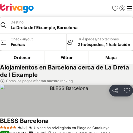
Favoritos
Iniciar 
Me
Destino
La Dreta de l'Eixample, Barcelona
Check-in/out
Huéspedes/habitaciones
Fechas
2 huéspedes, 1 habitación
Ordenar
Filtrar
Mapa
Alojamientos en Barcelona cerca de La Dreta
de l'Eixample
Cómo los pagos afectan nuestro ranking
Compartir
Ag
BLESS Barcelona
Ver precios
Hotel
Ubicación privilegiada en Plaça de Catalunya
Ver precio
5 Estrellas