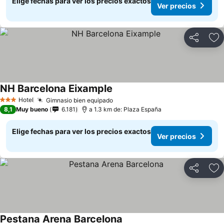
Elige fechas para ver los precios exactos
Ver precios
Compartir
Ag
NH Barcelona Eixample
Hotel
Gimnasio bien equipado
3 Estrellas
8,1
Muy bueno
6.181
a 1.3 km de: Plaza España
Elige fechas para ver los precios exactos
Ver precios
Compartir
Ag
Pestana Arena Barcelona