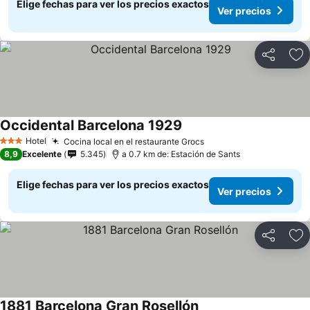
Elige fechas para ver los precios exactos
Ver precios
Compartir
Ag
Occidental Barcelona 1929
Hotel
Cocina local en el restaurante Grocs
3 Estrellas
8,9
Excelente
5.345
a 0.7 km de: Estación de Sants
Elige fechas para ver los precios exactos
Ver precios
Compartir
Ag
1881 Barcelona Gran Rosellón