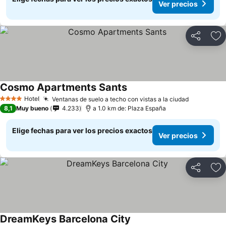
Ver precios
Compartir
Ag
Cosmo Apartments Sants
Hotel
Ventanas de suelo a techo con vistas a la ciudad
4 Estrellas
8,1
Muy bueno
4.233
a 1.0 km de: Plaza España
Elige fechas para ver los precios exactos
Ver precios
Compartir
Ag
DreamKeys Barcelona City