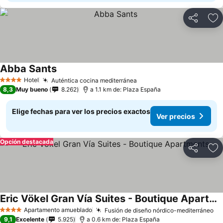
Compartir
Ag
Abba Sants
Hotel
Auténtica cocina mediterránea
4 Estrellas
8,3
Muy bueno
8.262
a 1.1 km de: Plaza España
Elige fechas para ver los precios exactos
Ver precios
Opción destacada
Compartir
Ag
Eric Vökel Gran Vía Suites - Boutique Apartments
Apartamento amueblado
Fusión de diseño nórdico-mediterráneo
4 Estrellas
9,1
Excelente
5.925
a 0.6 km de: Plaza España