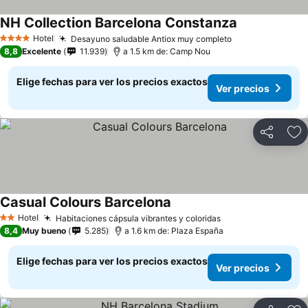
NH Collection Barcelona Constanza
Hotel
Desayuno saludable Antiox muy completo
4 Estrellas
8,8
Excelente
11.939
a 1.5 km de: Camp Nou
Elige fechas para ver los precios exactos
Ver precios
Compartir
Ag
Casual Colours Barcelona
Hotel
Habitaciones cápsula vibrantes y coloridas
2 Estrellas
8,4
Muy bueno
5.285
a 1.6 km de: Plaza España
Elige fechas para ver los precios exactos
Ver precios