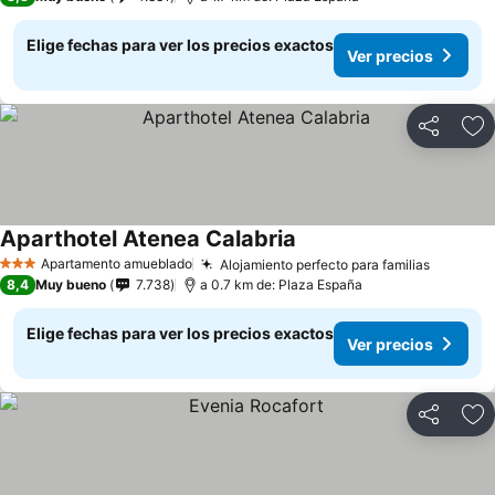
Elige fechas para ver los precios exactos
Ver precios
Compartir
Ag
Aparthotel Atenea Calabria
Apartamento amueblado
Alojamiento perfecto para familias
3 Estrellas
8,4
Muy bueno
7.738
a 0.7 km de: Plaza España
Elige fechas para ver los precios exactos
Ver precios
Compartir
Ag