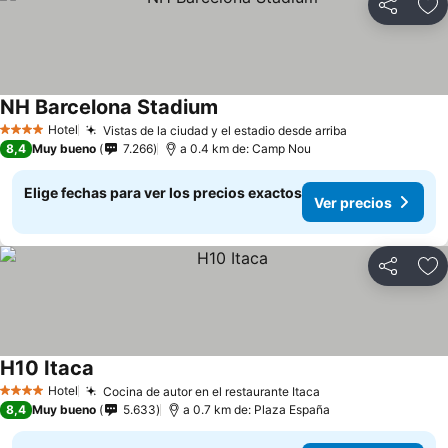
Compartir
Ag
NH Barcelona Stadium
Hotel
Vistas de la ciudad y el estadio desde arriba
4 Estrellas
8,4
Muy bueno
7.266
a 0.4 km de: Camp Nou
Elige fechas para ver los precios exactos
Ver precios
Compartir
Ag
H10 Itaca
Hotel
Cocina de autor en el restaurante Itaca
4 Estrellas
8,4
Muy bueno
5.633
a 0.7 km de: Plaza España