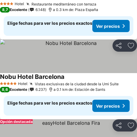
Hotel
Restaurante mediterráneo con terraza
4 Estrellas
8,7
Excelente
6.148
a 0.3 km de: Plaza España
Elige fechas para ver los precios exactos
Ver precios
Compartir
Ag
Nobu Hotel Barcelona
Hotel
Vistas exclusivas de la ciudad desde la Umi Suite
5 Estrellas
8,6
Excelente
6.237
a 0.1 km de: Estación de Sants
Elige fechas para ver los precios exactos
Ver precios
Opción destacada
Compartir
Ag