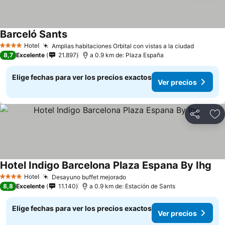
Barceló Sants
Hotel
Amplias habitaciones Orbital con vistas a la ciudad
4 Estrellas
8,7
Excelente
21.897
a 0.9 km de: Plaza España
Elige fechas para ver los precios exactos
Ver precios
Compartir
Ag
Hotel Indigo Barcelona Plaza Espana By Ihg
Hotel
Desayuno buffet mejorado
4 Estrellas
8,8
Excelente
11.140
a 0.9 km de: Estación de Sants
Elige fechas para ver los precios exactos
Ver precios