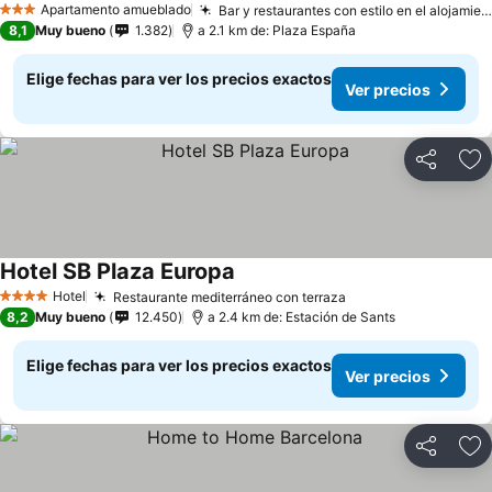
Apartamento amueblado
Bar y restaurantes con estilo en el alojamiento
3 Estrellas
8,1
Muy bueno
1.382
a 2.1 km de: Plaza España
Elige fechas para ver los precios exactos
Ver precios
Compartir
Ag
Hotel SB Plaza Europa
Hotel
Restaurante mediterráneo con terraza
4 Estrellas
8,2
Muy bueno
12.450
a 2.4 km de: Estación de Sants
Elige fechas para ver los precios exactos
Ver precios
Compartir
Ag