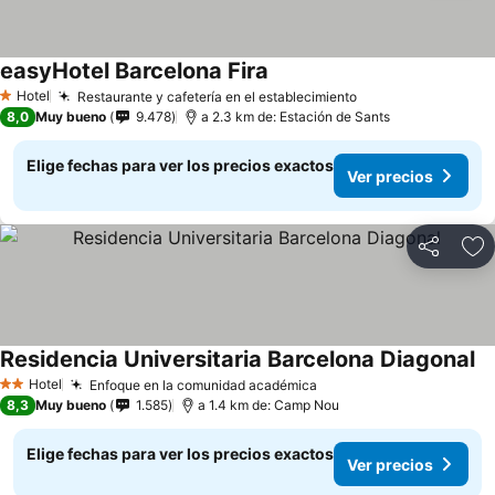
easyHotel Barcelona Fira
Hotel
Restaurante y cafetería en el establecimiento
1 Estrellas
8,0
Muy bueno
9.478
a 2.3 km de: Estación de Sants
Elige fechas para ver los precios exactos
Ver precios
Compartir
Ag
Residencia Universitaria Barcelona Diagonal
Hotel
Enfoque en la comunidad académica
2 Estrellas
8,3
Muy bueno
1.585
a 1.4 km de: Camp Nou
Elige fechas para ver los precios exactos
Ver precios