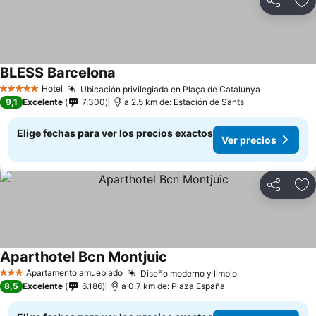
Compartir
Ag
BLESS Barcelona
Hotel
Ubicación privilegiada en Plaça de Catalunya
5 Estrellas
9,1
Excelente
7.300
a 2.5 km de: Estación de Sants
Elige fechas para ver los precios exactos
Ver precios
Compartir
Ag
Aparthotel Bcn Montjuic
Apartamento amueblado
Diseño moderno y limpio
3 Estrellas
8,5
Excelente
6.186
a 0.7 km de: Plaza España