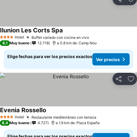
Compartir
Ag
Ilunion Les Corts Spa
Hotel
Buffet variado con cocina en vivo
4 Estrellas
8,1
Muy bueno
12.718
a 0.8 km de: Camp Nou
Elige fechas para ver los precios exactos
Ver precios
Compartir
Ag
Evenia Rossello
Hotel
Restaurante mediterráneo con terraza
4 Estrellas
8,4
Muy bueno
4.727
a 1.9 km de: Plaza España
Elige fechas para ver los precios exactos