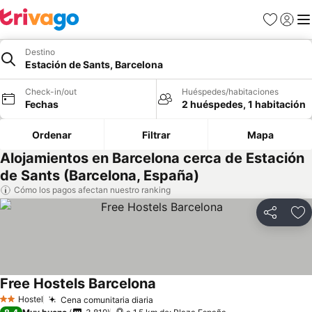
Favoritos
Iniciar 
Me
Destino
Estación de Sants, Barcelona
Check-in/out
Huéspedes/habitaciones
Fechas
2 huéspedes, 1 habitación
Ordenar
Filtrar
Mapa
Alojamientos en Barcelona cerca de Estación
de Sants (Barcelona, España)
Cómo los pagos afectan nuestro ranking
Compartir
Ag
Free Hostels Barcelona
Hostel
Cena comunitaria diaria
2 Estrellas