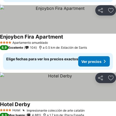
Compartir
Ag
Enjoybcn Fira Apartment
Apartamento amueblado
4 Estrellas
8,9
Excelente
104
a 0.5 km de: Estación de Sants
Elige fechas para ver los precios exactos
Ver precios
Compartir
Ag
Hotel Derby
Hotel
Impresionante colección de arte catalán
4 Estrellas
8,3
Muy bueno
4.881
a 1.7 km de: Plaza España