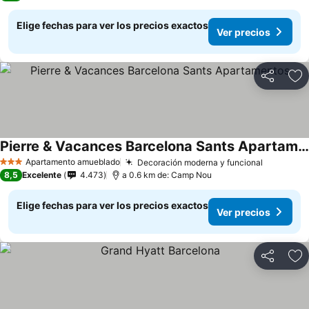
Elige fechas para ver los precios exactos
Ver precios
Compartir
Ag
Pierre & Vacances Barcelona Sants Apartamentos
Apartamento amueblado
Decoración moderna y funcional
3 Estrellas
8,5
Excelente
4.473
a 0.6 km de: Camp Nou
Elige fechas para ver los precios exactos
Ver precios
Compartir
Ag