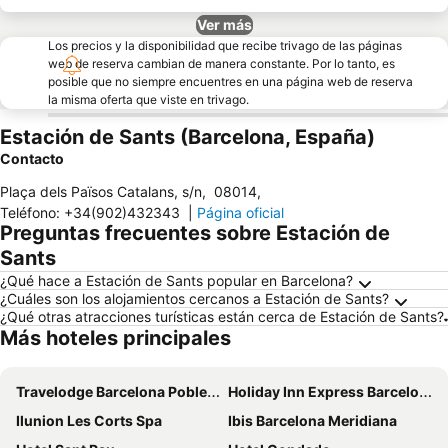
Ver más
Los precios y la disponibilidad que recibe trivago de las páginas
web de reserva cambian de manera constante. Por lo tanto, es
posible que no siempre encuentres en una página web de reserva
la misma oferta que viste en trivago.
Estación de Sants (Barcelona, España)
Contacto
Plaça dels Països Catalans, s/n
,
08014
,
Teléfono
:
+34(902)432343
|
Página oficial
Preguntas frecuentes sobre Estación de
Sants
¿Qué hace a Estación de Sants popular en Barcelona?
¿Cuáles son los alojamientos cercanos a Estación de Sants?
¿Qué otras atracciones turísticas están cerca de Estación de Sants?
Más hoteles principales
Travelodge Barcelona Poblenou
Holiday Inn Express Barcelona - City 22@ By Ihg
Ilunion Les Corts Spa
Ibis Barcelona Meridiana