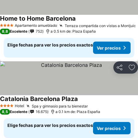
Home to Home Barcelona
Apartamento amueblado
Terraza compartida con vistas a Montjuic
4 Estrellas
8,8
Excelente
752
a 0.5 km de: Plaza España
Elige fechas para ver los precios exactos
Ver precios
Compartir
Ag
Catalonia Barcelona Plaza
Hotel
Spa y gimnasio para tu bienestar
4 Estrellas
8,5
Excelente
16.675
a 0.1 km de: Plaza España
Elige fechas para ver los precios exactos
Ver precios