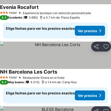
Evenia Rocafort
Hotel
Experiencia boutique con atención personalizada
3 Estrellas
8,5
Excelente
3.685
a 0.7 km de: Plaza España
Elige fechas para ver los precios exactos
Ver precios
Compartir
Ag
NH Barcelona Les Corts
Hotel
Restaurante Sinera en el hotel
3 Estrellas
8,2
Muy bueno
4.312
a 1.4 km de: Camp Nou
Elige fechas para ver los precios exactos
Ver precios