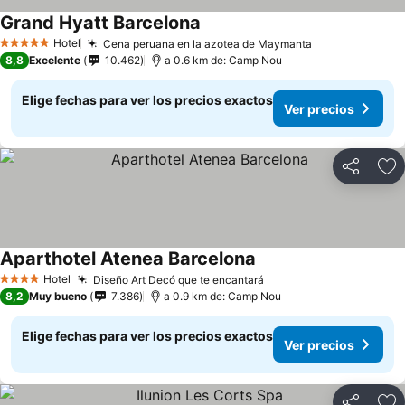
Grand Hyatt Barcelona
Hotel
Cena peruana en la azotea de Maymanta
5 Estrellas
8,8
Excelente
10.462
a 0.6 km de: Camp Nou
Elige fechas para ver los precios exactos
Ver precios
Compartir
Ag
Aparthotel Atenea Barcelona
Hotel
Diseño Art Decó que te encantará
4 Estrellas
8,2
Muy bueno
7.386
a 0.9 km de: Camp Nou
Elige fechas para ver los precios exactos
Ver precios