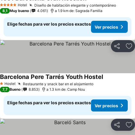
Hotel
Diseño de habitación elegante y contemporáneo
5 Estrellas
8,1
Muy bueno
4.061
a 1.9 km de: Sagrada Familia
Elige fechas para ver los precios exactos
Ver precios
Compartir
Ag
Barcelona Pere Tarrés Youth Hostel
Hostel
Restaurante y snack bar en el alojamiento
1 Estrellas
7,7
Bueno
8.853
a 1.3 km de: Camp Nou
Elige fechas para ver los precios exactos
Ver precios
Compartir
Ag