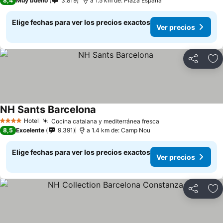
8,4
Muy bueno
3.819
a 1.5 km de: Plaza España
Elige fechas para ver los precios exactos
Ver precios
Compartir
Ag
NH Sants Barcelona
Hotel
Cocina catalana y mediterránea fresca
4 Estrellas
8,5
Excelente
9.391
a 1.4 km de: Camp Nou
Elige fechas para ver los precios exactos
Ver precios
Compartir
Ag