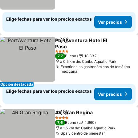
Elige fechas para ver los precios exactos
Ver precios
PortAventura Hotel El
Compartir
Agregar a favoritos
Paso
4 Estrellas
7,7
Bueno
18.332
a 0.5 km de: Caribe Aquatic Park
Experiencias gastronómicas de temática
mexicana
Opción destacada
Elige fechas para ver los precios exactos
Ver precios
4R Gran Regina
Compartir
Agregar a favoritos
4 Estrellas
7,6
Bueno
4.960
a 1.5 km de: Caribe Aquatic Park
Spa y centro de bienestar