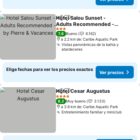
Hotel Salou Sunset -
Compartir
Agregar a favoritos
Adults Recommended -
by Pierre & Vacances
3 Estrellas
7,6
Bueno
6.162
a 2.2 km de: Caribe Aquatic Park
Vistas panorámicas de la bahía y
atardeceres
Elige fechas para ver los precios exactos
Ver precios
Hotel Cesar Augustus
Compartir
Agregar a favoritos
4 Estrellas
8,2
Muy bueno
3.133
a 3.6 km de: Caribe Aquatic Park
Entretenimiento familiar y miniclub