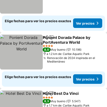
Elige fechas para ver los precios exactos
Ver precios
Ponient Dorada Palace by
Compartir
Agregar a favoritos
PortAventura World
4 Estrellas
8,0
Muy bueno
10.196
a 1.2 km de: Caribe Aquatic Park
Renovación de 2024 inspirada en el
Mediterráneo
Elige fechas para ver los precios exactos
Ver precios
Hotel Best Da Vinci
Compartir
Agregar a favoritos
4 Estrellas
8,3
Muy bueno
5.547
a 1.7 km de: Caribe Aquatic Park