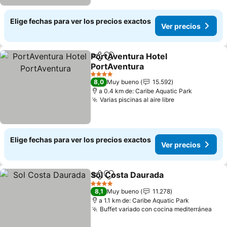
Elige fechas para ver los precios exactos
Ver precios
PortAventura Hotel
Compartir
Agregar a favoritos
PortAventura
4 Estrellas
8,0
Muy bueno
15.592
a 0.4 km de: Caribe Aquatic Park
Varias piscinas al aire libre
Elige fechas para ver los precios exactos
Ver precios
Sol Costa Daurada
Compartir
Agregar a favoritos
4 Estrellas
8,1
Muy bueno
11.278
a 1.1 km de: Caribe Aquatic Park
Buffet variado con cocina mediterránea