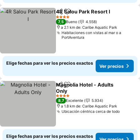
4R Salou Park Resort I
Compartir
Agregar a favoritos
4 Estrellas
7,5
Bueno
4.558
a 2.1 km de: Caribe Aquatic Park
Habitaciones con vistas al mar o a
PortAventura
Elige fechas para ver los precios exactos
Ver precios
Magnolia Hotel - Adults
Compartir
Agregar a favoritos
Only
4 Estrellas
8,7
Excelente
5.934
a 1.8 km de: Caribe Aquatic Park
Ubicación céntrica cerca de todo
Elige fechas para ver los precios exactos
Ver precios