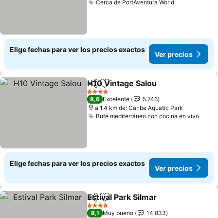
Cerca de PortAventura World
Elige fechas para ver los precios exactos
Ver precios
H10 Vintage Salou
Compartir
Agregar a favoritos
4 Estrellas
8,6
Excelente
5.746
a 1.4 km de: Caribe Aquatic Park
Bufé mediterráneo con cocina en vivo
Elige fechas para ver los precios exactos
Ver precios
Estival Park Silmar
Compartir
Agregar a favoritos
4 Estrellas
8,1
Muy bueno
14.833