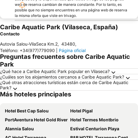
web de reserva cambian de manera constante. Por lo tanto, es
posible que no siempre encuentres en una página web de reserva
la misma oferta que viste en trivago.
Caribe Aquatic Park (Vilaseca, España)
Contacto
Autovia Salou-VilaSeca Km.2
,
43480
,
Teléfono
:
+34(977)779090
|
Página oficial
Preguntas frecuentes sobre Caribe Aquatic
Park
¿Qué hace a Caribe Aquatic Park popular en Vilaseca?
¿Cuáles son los alojamientos cercanos a Caribe Aquatic Park?
¿Qué otras atracciones turísticas están cerca de Caribe Aquatic
Park?
Más hoteles principales
Hotel Best Cap Salou
Hotel Pigal
PortAventura Hotel Gold River
Hotel Termes Montbrio
Alannia Salou
Estival Centurion Playa
AC Hotel Tarragona
B&B HOTEL Tarragona Centro Urbis