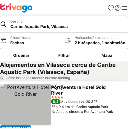
Favoritos
Iniciar 
Me
Destino
Caribe Aquatic Park, Vilaseca
Check-in/out
Huéspedes/habitaciones
Fechas
2 huéspedes, 1 habitación
Ordenar
Filtrar
Mapa
Alojamientos en Vilaseca cerca de Caribe
Aquatic Park (Vilaseca, España)
Cómo los pagos afectan nuestro ranking
PortAventura Hotel Gold
Compartir
Agregar a favoritos
River
4 Estrellas
8,3
Muy bueno
20.397
a 0.4 km de: Caribe Aquatic Park
Acceso directo a PortAventura Park
Opción destacada