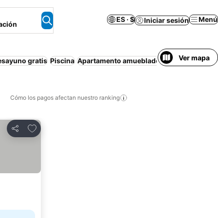
ES · $
Menú
Iniciar sesión
ación
Ver mapa
esayuno gratis
Piscina
Apartamento amueblado
Media pensión
Cómo los pagos afectan nuestro ranking
Agregar a favoritos
Compartir