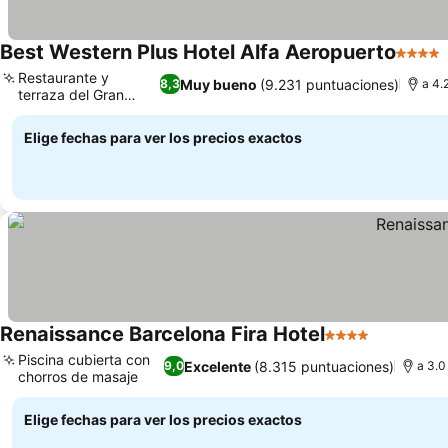
Best Western Plus Hotel Alfa Aeropuerto
4 Estre
Restaurante y
Muy bueno
(9.231 puntuaciones)
8,3
a 4.
terraza del Gran
Mercat
Elige fechas para ver los precios exactos
Renaissance Barcelona Fira Hotel
4 Estrellas
Piscina cubierta con
Excelente
(8.315 puntuaciones)
9,0
a 3.0
chorros de masaje
Elige fechas para ver los precios exactos