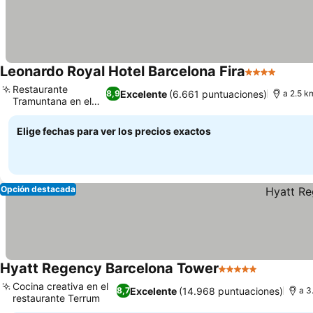
Leonardo Royal Hotel Barcelona Fira
4 Estrellas
Restaurante
Excelente
(6.661 puntuaciones)
8,9
a 2.5 k
Tramuntana en el
hotel
Elige fechas para ver los precios exactos
Opción destacada
Hyatt Regency Barcelona Tower
5 Estrellas
Cocina creativa en el
Excelente
(14.968 puntuaciones)
8,7
a 3
restaurante Terrum