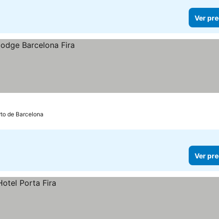
Ver pre
rto de Barcelona
Ver pre