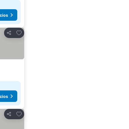
cios
Agregar a favoritos
Compartir
cios
Agregar a favoritos
Compartir