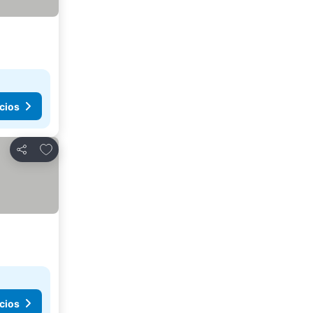
cios
Agregar a favoritos
Compartir
cios