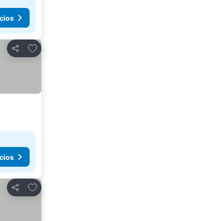
cios
Agregar a favoritos
Compartir
cios
Agregar a favoritos
Compartir