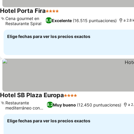
Hotel Porta Fira
4 Estrellas
Cena gourmet en
Excelente
(16.515 puntuaciones)
8,8
a 2.8 
Restaurante Spiral
Elige fechas para ver los precios exactos
Hotel SB Plaza Europa
4 Estrellas
Restaurante
Muy bueno
(12.450 puntuaciones)
8,2
a 2
mediterráneo con
terraza
Elige fechas para ver los precios exactos