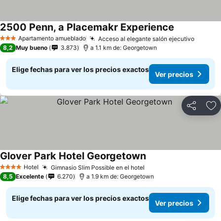
2500 Penn, a Placemakr Experience
Apartamento amueblado
Acceso al elegante salón ejecutivo
3 Estrellas
8,2
Muy bueno
3.873
a 1.1 km de: Georgetown
Elige fechas para ver los precios exactos
Ver precios
Compartir
Ag
Glover Park Hotel Georgetown
Hotel
Gimnasio Slim Possible en el hotel
4 Estrellas
8,5
Excelente
6.270
a 1.9 km de: Georgetown
Elige fechas para ver los precios exactos
Ver precios