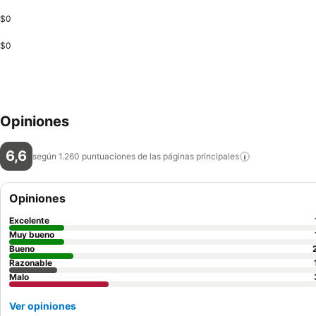
$0
$0
Opiniones
6,6
según 1.260 puntuaciones de las páginas
principales
Opiniones
Excelente
Muy bueno
Bueno
Razonable
Malo
Ver opiniones