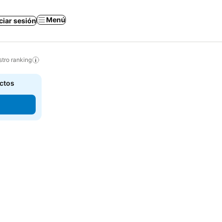
Menú
iciar sesión
tro ranking
actos