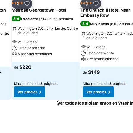
Agregar a favoritos
Agregar a favorit
Hotel
Hotel
4 Estrellas
4 Estrellas
Compartir
Compartir
ton
Melrose Georgetown Hotel
The Churchill Hotel Near
Embassy Row
8,6
Excelente
(
7.141 puntuaciones
)
8,4
ones
)
Muy bueno
(
6.032 puntu
Washington D.C., a 1.4 km de: Centro
de la ciudad
Centro
Washington D.C., a 1.5 km d
de la ciudad
Wi-Fi gratis
Wi-Fi gratis
Estacionamiento
Estacionamiento
Mascotas permitidas
Aire acondicionado
Ver precios
$220
de
Ver precios
s
$149
de
Mira precios de
8 páginas
Mira precios de
8 páginas
Ver precios
Ver precios
Ver todos los alojamientos en Washi