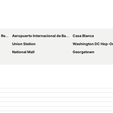
Ampliar mapa
ngton
Aeropuerto Internacional de Baltimore-Washington
Casa Blanca
Union Station
Washington DC Hop-On-Hop-Off Open-Top Double-D
National Mall
Georgetown