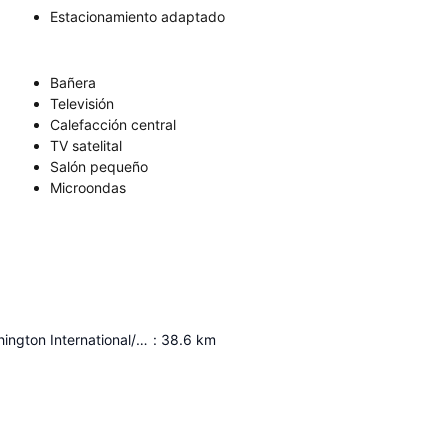
Estacionamiento adaptado
Bañera
Televisión
Calefacción central
TV satelital
Salón pequeño
Microondas
Baltimore-Washington International/Thurgood Marshall Airport
:
38.6
km