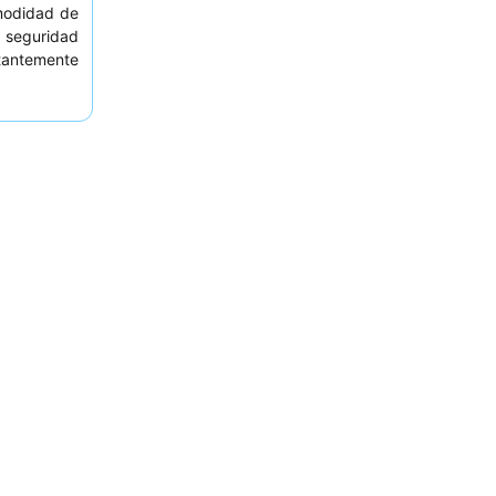
modidad de
a seguridad
stantemente
facilitando
ante chino
tancia más
iciten una