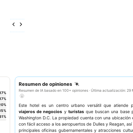
Resumen de opiniones
Resumen de IA basado en 100+ opiniones · Última actualización: 29
17
%
17
%
20
%
Este hotel es un centro urbano versátil que atiende p
15
%
viajeros de negocios
y
turistas
que buscan una base p
31
%
Washington D.C. La propiedad cuenta con una ubicación 
con fácil acceso a los aeropuertos de Dulles y Reagan, así
principales oficinas gubernamentales y atracciones cult