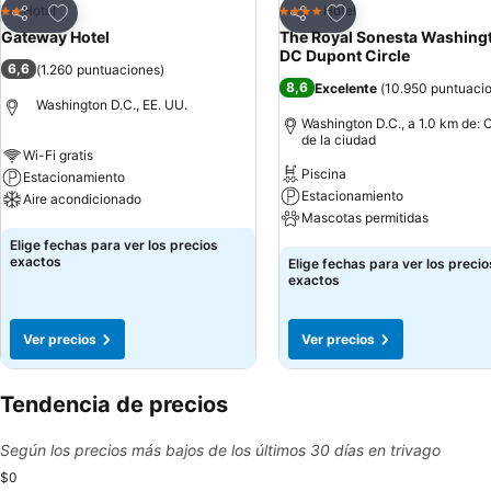
Agregar a favoritos
Agregar a favoritos
Hotel
Hotel
2 Estrellas
4 Estrellas
Compartir
Compartir
Gateway Hotel
The Royal Sonesta Washing
DC Dupont Circle
6,6
(
1.260 puntuaciones
)
8,6
Excelente
(
10.950 puntuaci
Washington D.C., EE. UU.
Washington D.C., a 1.0 km de: 
de la ciudad
Wi-Fi gratis
Piscina
Estacionamiento
Estacionamiento
Aire acondicionado
Mascotas permitidas
Ver precios
Elige fechas para ver los precios
Ver precios
exactos
Elige fechas para ver los precio
exactos
Ver precios
Ver precios
Tendencia de precios
Según los precios más bajos de los últimos 30 días en trivago
$0