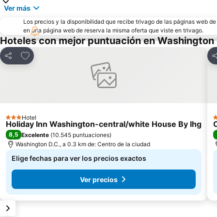
Ver más
Los precios y la disponibilidad que recibe trivago de las páginas web d
en una página web de reserva la misma oferta que viste en trivago.
Hoteles con mejor puntuación en Washington 
Agregar a favoritos
Compartir
C
Hotel
3 Estrellas
3
Holiday Inn Washington-central/white House By Ihg
8,5
Excelente
(
10.545 puntuaciones
)
Washington D.C., a 0.3 km de: Centro de la ciudad
Elige fechas para ver los precios exactos
Ver precios