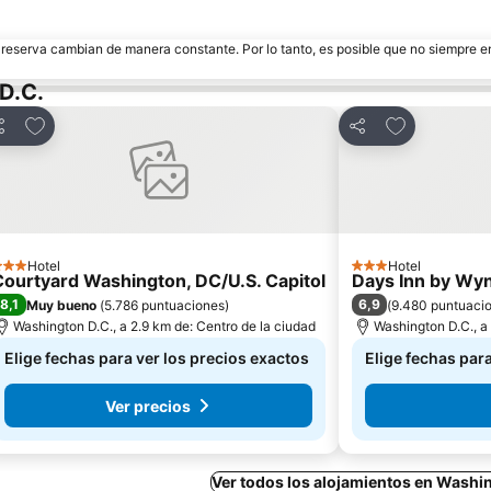
e reserva cambian de manera constante. Por lo tanto, es posible que no siempre 
D.C.
Agregar a favoritos
Agregar a fa
ompartir
Compartir
Hotel
Hotel
 Estrellas
3 Estrellas
Courtyard Washington, DC/U.S. Capitol
Days Inn by Wy
8,1
6,9
Muy bueno
(
5.786 puntuaciones
)
(
9.480 puntuaci
Washington D.C., a 2.9 km de: Centro de la ciudad
Washington D.C., a
Elige fechas para ver los precios exactos
Elige fechas par
Ver precios
Ver todos los alojamientos en Washi