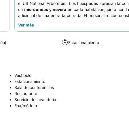
el US National Arboretum. Los huéspedes aprecian la co
un
microondas y nevera
en cada habitación, junto con l
adicional de una entrada cerrada. El personal recibe con
elogios por su amabilidad y profesionalidad, a menudo 
Ver más
check-ins tempranos o check-outs tardíos, y el
restaur
adjunto es un punto culminante culinario. Para una es
tranquila, se recomienda a los huéspedes que sol
ión)
Estacionamiento
habitación que no dé a la calle.
Vestibulo
Estacionamiento
Sala de conferencias
Restaurante
Servicio de lavandería
Fax/módem