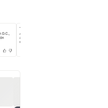
Transporte público a tu alcance
 D.C.,
Aprovecha el fácil acceso al transporte público, con un
ión
autobús a solo unos minutos y buenas conexiones con el
estación Union.