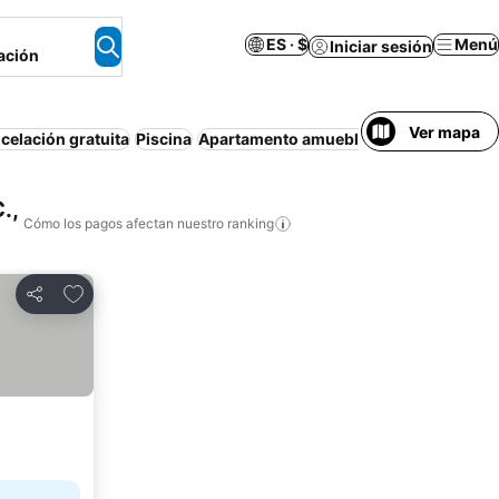
ES · $
Menú
Iniciar sesión
ación
Ver mapa
celación gratuita
Piscina
Apartamento amueblado
Wifi
Aire aco
.,
Cómo los pagos afectan nuestro ranking
Agregar a favoritos
Compartir