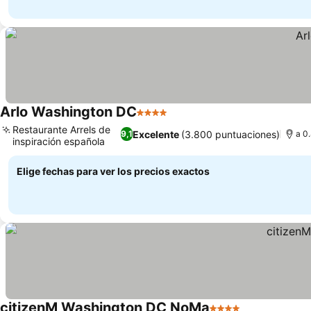
Arlo Washington DC
4 Estrellas
Ver precios
Restaurante Arrels de
Excelente
(3.800 puntuaciones)
9,1
a 0
inspiración española
Ver precios
Elige fechas para ver los precios exactos
citizenM Washington DC NoMa