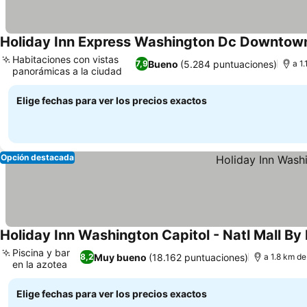
Holiday Inn Express Washington Dc Downtown
Habitaciones con vistas
Bueno
(5.284 puntuaciones)
7,9
a 1
panorámicas a la ciudad
Ver precios
Elige fechas para ver los precios exactos
Opción destacada
Holiday Inn Washington Capitol - Natl Mall By 
Piscina y bar
Muy bueno
(18.162 puntuaciones)
8,2
a 1.8 km de
en la azotea
Ver precios
Elige fechas para ver los precios exactos