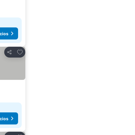
cios
Agregar a favoritos
Compartir
cios