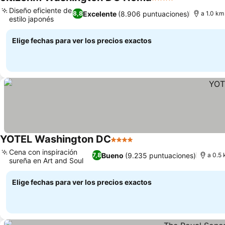
4 Estrellas
Ver precios
Diseño eficiente de
Excelente
(8.906 puntuaciones)
8,8
a 1.0 km
estilo japonés
Ver precios
Elige fechas para ver los precios exactos
YOTEL Washington DC
4 Estrellas
Ver precios
Cena con inspiración
Bueno
(9.235 puntuaciones)
7,8
a 0.5 
sureña en Art and Soul
Ver precios
Elige fechas para ver los precios exactos