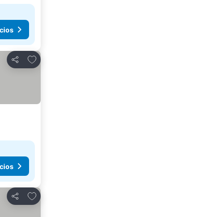
cios
Agregar a favoritos
Compartir
cios
Agregar a favoritos
Compartir