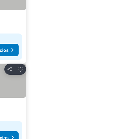
cios
Agregar a favoritos
Compartir
cios