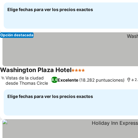
Ver precios
Elige fechas para ver los precios exactos
Opción destacada
Washington Plaza Hotel
4 Estrellas
Ver precios
Vistas de la ciudad
Excelente
(18.282 puntuaciones)
8,6
a 2
desde Thomas Circle
Ver precios
Elige fechas para ver los precios exactos