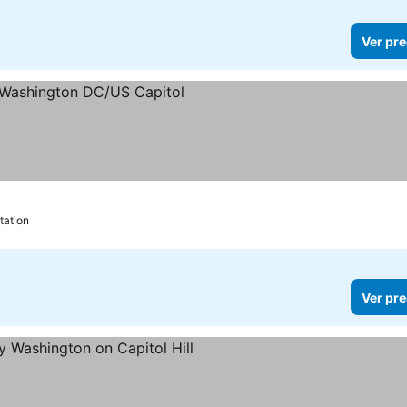
Ver pre
as
 precios
tation
Ver pre