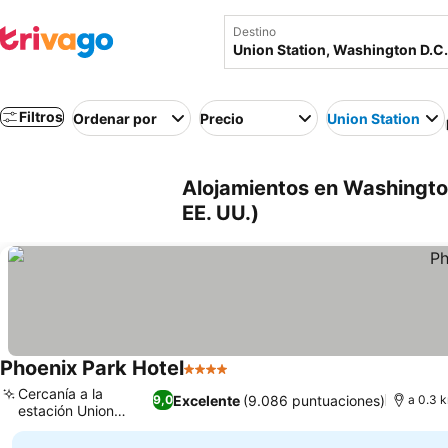
Destino
Filtros
Ordenar por
Precio
Union Station
Alojamientos en Washington
EE. UU.)
Phoenix Park Hotel
4 Estrellas
Ver precios
Cercanía a la
Excelente
(9.086 puntuaciones)
9,0
a 0.3 
estación Union
Ver precios
Station