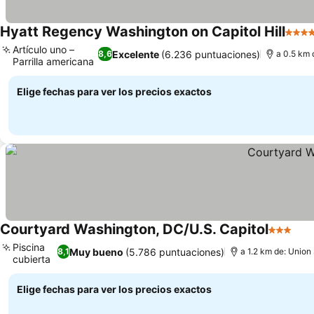
Hyatt Regency Washington on Capitol Hill
4 Est
Artículo uno –
Excelente
(6.236 puntuaciones)
8,6
a 0.5 km 
Parrilla americana
Ver precios
Elige fechas para ver los precios exactos
Courtyard Washington, DC/U.S. Capitol
3 Estrell
Ver
Piscina
Muy bueno
(5.786 puntuaciones)
8,1
a 1.2 km de: Union
cubierta
Ver precios
Elige fechas para ver los precios exactos