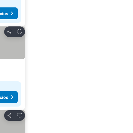
cios
Agregar a favoritos
Compartir
cios
Agregar a favoritos
Compartir