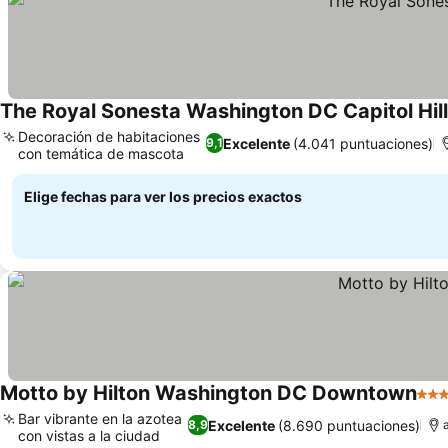
The Royal Sonesta Washington DC Capitol Hill
Decoración de habitaciones
Excelente
(4.041 puntuaciones)
9,1
con temática de mascota
Ver precios
Elige fechas para ver los precios exactos
Motto by Hilton Washington DC Downtown
3 Es
Bar vibrante en la azotea
Excelente
(8.690 puntuaciones)
8,9
con vistas a la ciudad