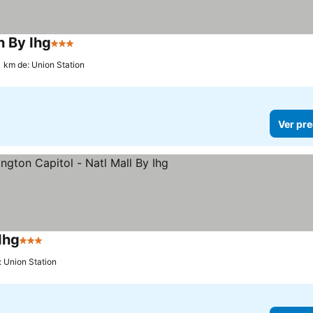
 By Ihg
3 Estrellas
Ver precios
.1 km de: Union Station
Ver pre
Ihg
3 Estrellas
Ver precios
: Union Station