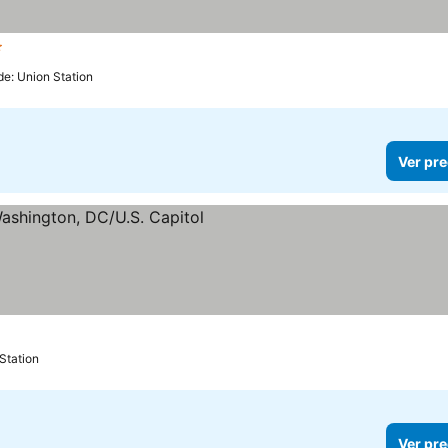
rellas
Ver precios
de: Union Station
Ver pre
as
 precios
 Station
Ver pre