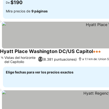
$190
De
Mira precios de
9 páginas
Hyatt Place Washington DC/US Capitol
3 Estrell
Ver
Vistas del horizonte
(8.381 puntuaciones)
7,3
a 1.1 km de: Union S
del Capitolio
Ver precios
Elige fechas para ver los precios exactos