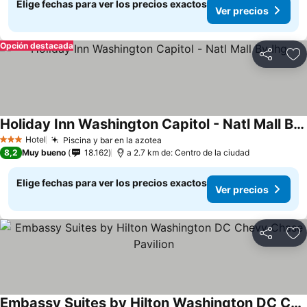
Elige fechas para ver los precios exactos
Ver precios
Opción destacada
Compartir
Ag
Holiday Inn Washington Capitol - Natl Mall By Ihg
Hotel
Piscina y bar en la azotea
3 Estrellas
8,2
Muy bueno
18.162
a 2.7 km de: Centro de la ciudad
Elige fechas para ver los precios exactos
Ver precios
Compartir
Ag
Embassy Suites by Hilton Washington DC Chevy Chase Pavilion