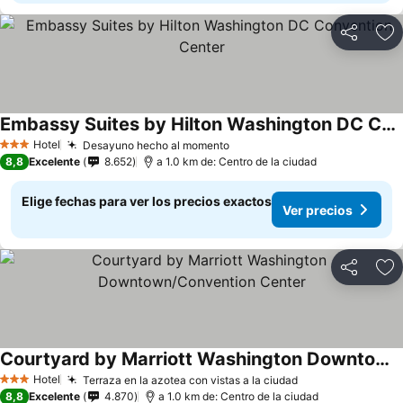
Compartir
Ag
Embassy Suites by Hilton Washington DC Convention Center
Hotel
Desayuno hecho al momento
3 Estrellas
8,8
Excelente
8.652
a 1.0 km de: Centro de la ciudad
Elige fechas para ver los precios exactos
Ver precios
Compartir
Ag
Courtyard by Marriott Washington Downtown/Convention Center
Hotel
Terraza en la azotea con vistas a la ciudad
3 Estrellas
8,8
Excelente
4.870
a 1.0 km de: Centro de la ciudad