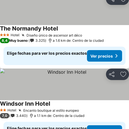
Compartir
Ag
The Normandy Hotel
Hotel
Diseño único de ascensor art déco
3 Estrellas
8,4
Muy bueno
3.325
a 1.6 km de: Centro de la ciudad
Elige fechas para ver los precios exactos
Ver precios
Compartir
Ag
Windsor Inn Hotel
Hotel
Encanto boutique al estilo europeo
2 Estrellas
7,0
3.440
a 1.1 km de: Centro de la ciudad
Elige fechas para ver los precios exactos