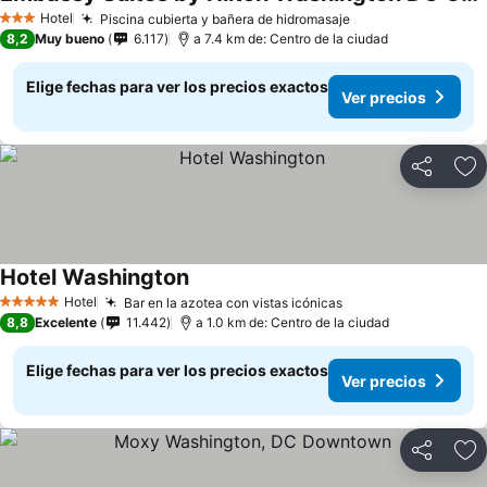
Hotel
Piscina cubierta y bañera de hidromasaje
3 Estrellas
8,2
Muy bueno
6.117
a 7.4 km de: Centro de la ciudad
Elige fechas para ver los precios exactos
Ver precios
Compartir
Ag
Hotel Washington
Hotel
Bar en la azotea con vistas icónicas
5 Estrellas
8,8
Excelente
11.442
a 1.0 km de: Centro de la ciudad
Elige fechas para ver los precios exactos
Ver precios
Compartir
Ag