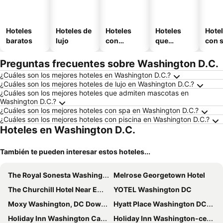
Hoteles
Hoteles de
Hoteles
Hoteles
Hote
baratos
lujo
con
que
con 
piscina
aceptan
mascotas
Preguntas frecuentes sobre Washington D.C.
¿Cuáles son los mejores hoteles en Washington D.C.?
¿Cuáles son los mejores hoteles de lujo en Washington D.C.?
¿Cuáles son los mejores hoteles que admiten mascotas en
Washington D.C.?
¿Cuáles son los mejores hoteles con spa en Washington D.C.?
¿Cuáles son los mejores hoteles con piscina en Washington D.C.?
Hoteles en Washington D.C.
También te pueden interesar estos hoteles...
The Royal Sonesta Washington DC Dupont Circle
Melrose Georgetown Hotel
The Churchill Hotel Near Embassy Row
YOTEL Washington DC
Moxy Washington, DC Downtown
Hyatt Place Washington DC/US Capitol
Holiday Inn Washington Capitol - Natl Mall By Ihg
Holiday Inn Washington-central/white House By Ihg