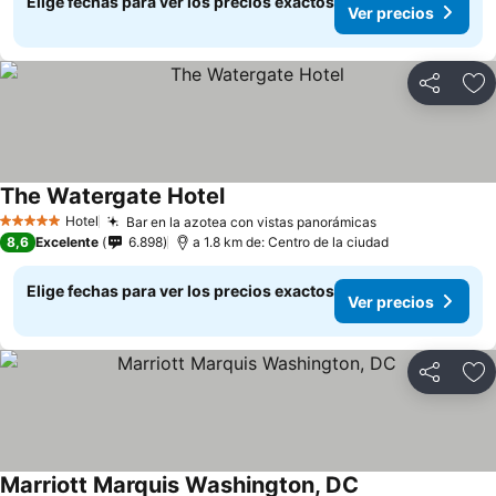
Elige fechas para ver los precios exactos
Ver precios
Compartir
Ag
The Watergate Hotel
Hotel
Bar en la azotea con vistas panorámicas
5 Estrellas
8,6
Excelente
6.898
a 1.8 km de: Centro de la ciudad
Elige fechas para ver los precios exactos
Ver precios
Compartir
Ag
Marriott Marquis Washington, DC