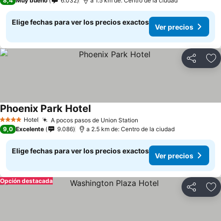
8,4
Muy bueno
6.032
a 1.5 km de: Centro de la ciudad
Elige fechas para ver los precios exactos
Ver precios
Compartir
Ag
Phoenix Park Hotel
Hotel
A pocos pasos de Union Station
4 Estrellas
9,0
Excelente
9.086
a 2.5 km de: Centro de la ciudad
Elige fechas para ver los precios exactos
Ver precios
Opción destacada
Compartir
Ag