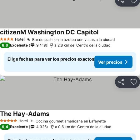
Compartir
Ag
citizenM Washington DC Capitol
Hotel
Bar de sushi en la azotea con vistas a la ciudad
4 Estrellas
8,6
Excelente
9.419
a 2.8 km de: Centro de la ciudad
Elige fechas para ver los precios exactos
Ver precios
Compartir
Ag
The Hay-Adams
Hotel
Cocina gourmet americana en Lafayette
5 Estrellas
9,4
Excelente
4.326
a 0.6 km de: Centro de la ciudad