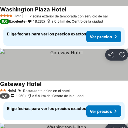
Washington Plaza Hotel
Hotel
Piscina exterior de temporada con servicio de bar
4 Estrellas
8,6
Excelente
18.282
a 0.5 km de: Centro de la ciudad
Elige fechas para ver los precios exactos
Ver precios
Compartir
Ag
Gateway Hotel
Hotel
Restaurante chino en el hotel
2 Estrellas
6,6
1.260
a 5.9 km de: Centro de la ciudad
Elige fechas para ver los precios exactos
Ver precios