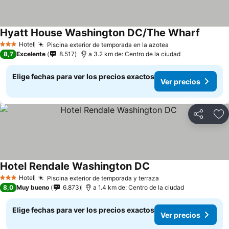
Hyatt House Washington DC/The Wharf
Hotel
Piscina exterior de temporada en la azotea
3 Estrellas
8,7
Excelente
8.517
a 3.2 km de: Centro de la ciudad
Elige fechas para ver los precios exactos
Ver precios
Compartir
Ag
Hotel Rendale Washington DC
Hotel
Piscina exterior de temporada y terraza
3 Estrellas
8,0
Muy bueno
6.873
a 1.4 km de: Centro de la ciudad
Elige fechas para ver los precios exactos
Ver precios