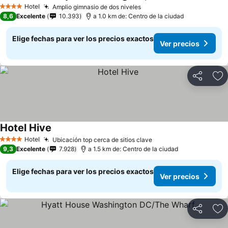
Hotel
Amplio gimnasio de dos niveles
4 Estrellas
8,6
Excelente
10.393
a 1.0 km de: Centro de la ciudad
Elige fechas para ver los precios exactos
Ver precios
Compartir
Ag
Hotel Hive
Hotel
Ubicación top cerca de sitios clave
4 Estrellas
9,3
Excelente
7.928
a 1.5 km de: Centro de la ciudad
Elige fechas para ver los precios exactos
Ver precios
Compartir
Ag