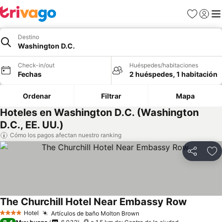
Favoritos
Iniciar 
Me
Destino
Washington D.C.
Check-in/out
Huéspedes/habitaciones
Fechas
2 huéspedes, 1 habitación
Ordenar
Filtrar
Mapa
Hoteles en Washington D.C. (Washington
D.C., EE. UU.)
Cómo los pagos afectan nuestro ranking
Compartir
Ag
The Churchill Hotel Near Embassy Row
Hotel
Artículos de baño Molton Brown
4 Estrellas