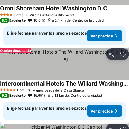
Omni Shoreham Hotel Washington D.C.
Hotel
Piscina exterior estilo resort
4 Estrellas
8,5
Excelente
10.615
a 2.4 km de: Centro de la ciudad
Elige fechas para ver los precios exactos
Ver precios
Opción destacada
Compartir
Ag
Intercontinental Hotels The Willard Washington D.c. By Ihg
Hotel
A unos pasos de la Casa Blanca
5 Estrellas
9,2
Excelente
16.651
a 1.1 km de: Centro de la ciudad
Elige fechas para ver los precios exactos
Ver precios