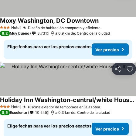
Moxy Washington, DC Downtown
Hotel
Diseño de habitación compacto y eficiente
3 Estrellas
8,2
Muy bueno
3.731
a 0.9 km de: Centro de la ciudad
Elige fechas para ver los precios exactos
Ver precios
Compartir
Ag
Holiday Inn Washington-central/white House By Ihg
Hotel
Piscina exterior de temporada en la azotea
3 Estrellas
8,5
Excelente
10.545
a 0.3 km de: Centro de la ciudad
Elige fechas para ver los precios exactos
Ver precios