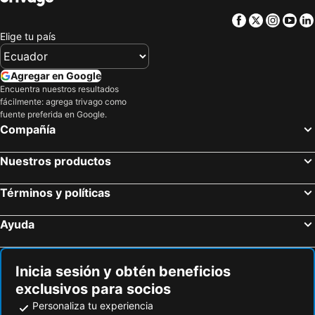
Dulles, Virginia Hoteles
Ashburn, Virginia Hoteles
Facebook
Twitter
Insta
Yo
Arlington, Virginia Hoteles
Baltimore, Maryland Hoteles
Elige tu país
Alexandria, Virginia Hoteles
Linthicum, Maryland Hoteles
Rockville, Maryland Hoteles
Greenbelt, Maryland Hoteles
Agregar en Google
Encuentra nuestros resultados
College Park, Maryland Hoteles
Sterling, Virginia Hoteles
fácilmente: agrega trivago como
Orlando, Florida Hoteles
Nueva York, Nueva York Hoteles
fuente preferida en Google.
Compañía
Miami, Florida Hoteles
Las Vegas, Nevada Hoteles
Miami Beach, Florida Hoteles
Kissimmee, Florida Hoteles
Nuestros productos
Fort Lauderdale, Florida Hoteles
Chicago, Illinois Hoteles
Términos y políticas
Brooklyn, Nueva York Hoteles
Ayuda
Inicia sesión y obtén beneficios
exclusivos para socios
Personaliza tu experiencia