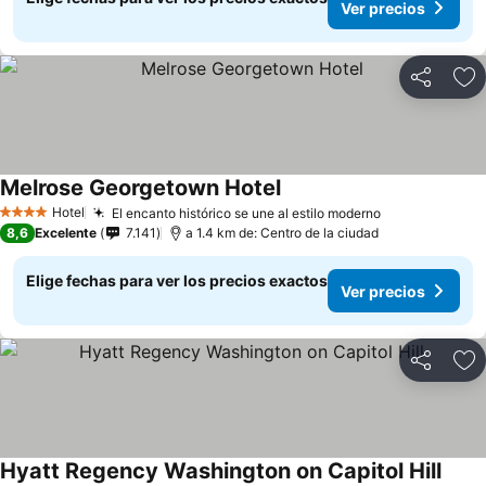
Ver precios
Compartir
Ag
Melrose Georgetown Hotel
Hotel
El encanto histórico se une al estilo moderno
4 Estrellas
8,6
Excelente
7.141
a 1.4 km de: Centro de la ciudad
Elige fechas para ver los precios exactos
Ver precios
Compartir
Ag
Hyatt Regency Washington on Capitol Hill