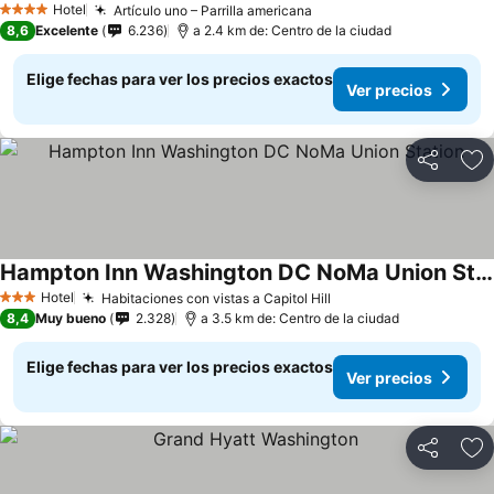
Hotel
Artículo uno – Parrilla americana
4 Estrellas
8,6
Excelente
6.236
a 2.4 km de: Centro de la ciudad
Elige fechas para ver los precios exactos
Ver precios
Compartir
Ag
Hampton Inn Washington DC NoMa Union Station
Hotel
Habitaciones con vistas a Capitol Hill
3 Estrellas
8,4
Muy bueno
2.328
a 3.5 km de: Centro de la ciudad
Elige fechas para ver los precios exactos
Ver precios
Compartir
Ag