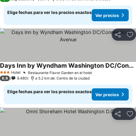
Elige fechas para ver los precios exactos
Ver precios
Compartir
Ag
Days Inn by Wyndham Washington DC/Connecticut Avenue
Hotel
Restaurante Flavor Garden en el hotel
3 Estrellas
6,9
9.480
a 5.2 km de: Centro de la ciudad
Elige fechas para ver los precios exactos
Ver precios
Compartir
Ag