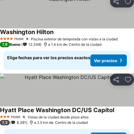
Compartir
Ag
Washington Hilton
Hotel
Piscina exterior de temporada con vistas a la ciudad
4 Estrellas
7,9
Bueno
12.348
a 1.4 km de: Centro de la ciudad
Elige fechas para ver los precios exactos
Ver precios
Compartir
Ag
Hyatt Place Washington DC/US Capitol
Hotel
Vistas de la ciudad desde pisos altos
3 Estrellas
7,3
8.381
a 2.5 km de: Centro de la ciudad