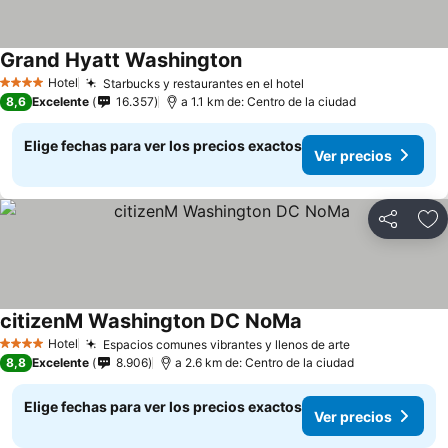
Grand Hyatt Washington
Hotel
Starbucks y restaurantes en el hotel
4 Estrellas
8,6
Excelente
16.357
a 1.1 km de: Centro de la ciudad
Elige fechas para ver los precios exactos
Ver precios
Compartir
Ag
citizenM Washington DC NoMa
Hotel
Espacios comunes vibrantes y llenos de arte
4 Estrellas
8,8
Excelente
8.906
a 2.6 km de: Centro de la ciudad
Elige fechas para ver los precios exactos
Ver precios