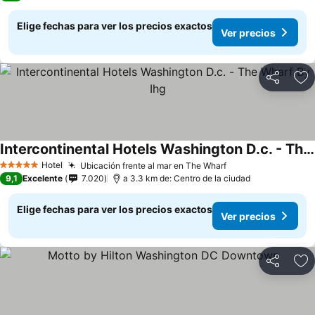
Elige fechas para ver los precios exactos
Ver precios
Compartir
Ag
Intercontinental Hotels Washington D.c. - The Wharf By Ihg
Hotel
Ubicación frente al mar en The Wharf
5 Estrellas
9,1
Excelente
7.020
a 3.3 km de: Centro de la ciudad
Elige fechas para ver los precios exactos
Ver precios
Compartir
Ag