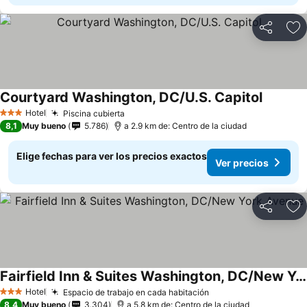
Compartir
Ag
Courtyard Washington, DC/U.S. Capitol
Hotel
Piscina cubierta
3 Estrellas
8,1
Muy bueno
5.786
a 2.9 km de: Centro de la ciudad
Elige fechas para ver los precios exactos
Ver precios
Compartir
Ag
Fairfield Inn & Suites Washington, DC/New York Avenue
Hotel
Espacio de trabajo en cada habitación
3 Estrellas
8,4
Muy bueno
3.304
a 5.8 km de: Centro de la ciudad