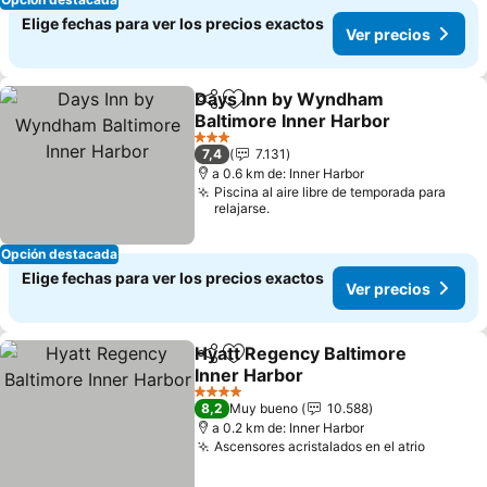
Elige fechas para ver los precios exactos
Ver precios
Days Inn by Wyndham
Compartir
Agregar a favoritos
Baltimore Inner Harbor
Ver precios
3 Estrellas
7,4
7.131
a 0.6 km de: Inner Harbor
Piscina al aire libre de temporada para
relajarse.
Opción destacada
Elige fechas para ver los precios exactos
Ver precios
Hyatt Regency Baltimore
Compartir
Agregar a favoritos
Inner Harbor
Ver precios
4 Estrellas
8,2
Muy bueno
10.588
a 0.2 km de: Inner Harbor
Ascensores acristalados en el atrio
Ver pre