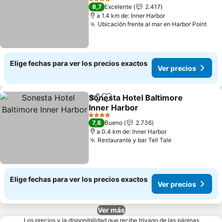
Ver precios
4 Estrellas
8,7
Excelente
2.417
a 1.4 km de: Inner Harbor
Ubicación frente al mar en Harbor Point
Ver 
Elige fechas para ver los precios exactos
Ver precios
Sonesta Hotel Baltimore
Compartir
Agregar a favoritos
Inner Harbor
Ver precios
4 Estrellas
7,8
Bueno
2.736
a 0.4 km de: Inner Harbor
Restaurante y bar Tell Tale
Ver precios
Elige fechas para ver los precios exactos
Ver precios
Ver más
Los precios y la disponibilidad que recibe trivago de las páginas