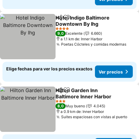
Hotel Indigo Baltimore
Compartir
Agregar a favoritos
Downtown By Ihg
Ver precios
4 Estrellas
9,0
Excelente
6.660
a 1.1 km de: Inner Harbor
Poetas Cócteles y comidas modernas
Ver p
Elige fechas para ver los precios exactos
Ver precios
Hilton Garden Inn
Compartir
Agregar a favoritos
Baltimore Inner Harbor
Ver precios
3 Estrellas
8,0
Muy bueno
4.045
a 0.9 km de: Inner Harbor
Suites espaciosas con vistas al puerto
Ver 