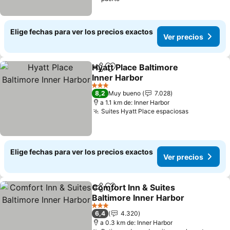
Elige fechas para ver los precios exactos
Ver precios
Hyatt Place Baltimore
Compartir
Agregar a favoritos
Inner Harbor
Ver precios
3 Estrellas
8,2
Muy bueno
7.028
a 1.1 km de: Inner Harbor
Suites Hyatt Place espaciosas
Ver precio
Elige fechas para ver los precios exactos
Ver precios
Comfort Inn & Suites
Compartir
Agregar a favoritos
Baltimore Inner Harbor
Ver precios
3 Estrellas
6,4
4.320
a 0.3 km de: Inner Harbor