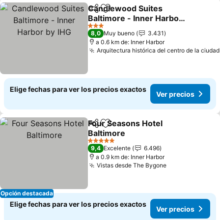
Candlewood Suites
Compartir
Agregar a favoritos
Baltimore - Inner Harbor
by IHG
Ver precios
3 Estrellas
8,0
Muy bueno
3.431
a 0.6 km de: Inner Harbor
Arquitectura histórica del centro de la ciudad
Elige fechas para ver los precios exactos
Ver precios
Four Seasons Hotel
Compartir
Agregar a favoritos
Baltimore
Ver precios
5 Estrellas
9,4
Excelente
6.496
a 0.9 km de: Inner Harbor
Vistas desde The Bygone
Ver precios
Opción destacada
Elige fechas para ver los precios exactos
Ver precios