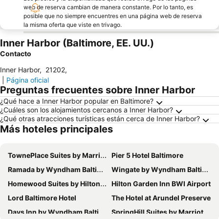
web de reserva cambian de manera constante. Por lo tanto, es
posible que no siempre encuentres en una página web de reserva
la misma oferta que viste en trivago.
Inner Harbor (Baltimore, EE. UU.)
Contacto
Inner Harbor
,
21202
,
|
Página oficial
Preguntas frecuentes sobre Inner Harbor
¿Qué hace a Inner Harbor popular en Baltimore?
¿Cuáles son los alojamientos cercanos a Inner Harbor?
¿Qué otras atracciones turísticas están cerca de Inner Harbor?
Más hoteles principales
TownePlace Suites by Marriott Baltimore BWI Airport
Pier 5 Hotel Baltimore
Ramada by Wyndham Baltimore West
Wingate by Wyndham Baltimore BWI Airport
Homewood Suites by Hilton Baltimore
Hilton Garden Inn BWI Airport
Lord Baltimore Hotel
The Hotel at Arundel Preserve
Days Inn by Wyndham Baltimore Inner Harbor
SpringHill Suites by Marriott Baltimore BWI Airport