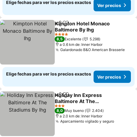
Elige fechas para ver los precios exactos
Ver precios
Kimpton Hotel Monaco
Compartir
Agregar a favoritos
Baltimore By Ihg
Ver precios
4 Estrellas
8,5
Excelente
5.298
a 0.6 km de: Inner Harbor
Galardonado B&O American Brasserie
Ver p
Elige fechas para ver los precios exactos
Ver precios
Holiday Inn Express
Compartir
Agregar a favoritos
Baltimore At The
Stadiums By Ihg
Ver precios
3 Estrellas
8,0
Muy bueno
2.404
a 2.0 km de: Inner Harbor
Aparcamiento vigilado y seguro
Ver preci