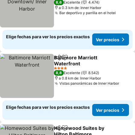
8,6
Excelente
4.474
a 0.3 km de: Inner Harbor
Bar deportivo y parrilla en el hotel
Ver prec
Elige fechas para ver los precios exactos
Ver precios
Baltimore Marriott
Compartir
Agregar a favoritos
Waterfront
Ver precios
4 Estrellas
8,8
Excelente
8.542
a 0.8 km de: Inner Harbor
Vistas panorámicas de Inner Harbor
Ver pr
Elige fechas para ver los precios exactos
Ver precios
Homewood Suites by
Compartir
Agregar a favoritos
Hilton Baltimore