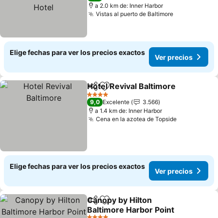
a 2.0 km de: Inner Harbor
Vistas al puerto de Baltimore
Ver precios
Elige fechas para ver los precios exactos
Ver precios
Hotel Revival Baltimore
Compartir
Agregar a favoritos
Ver
4 Estrellas
9,0
Excelente
3.566
a 1.4 km de: Inner Harbor
Cena en la azotea de Topside
Ver precio
Elige fechas para ver los precios exactos
Ver precios
Canopy by Hilton
Compartir
Agregar a favoritos
Baltimore Harbor Point