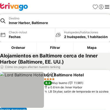
Favoritos
Iniciar 
Me
Destino
Inner Harbor, Baltimore
Check-in/out
Huéspedes/habitaciones
Fechas
2 huéspedes, 1 habitación
Ordenar
Filtrar
Mapa
Alojamientos en Baltimore cerca de Inner
Harbor (Baltimore, EE. UU.)
Cómo los pagos afectan nuestro ranking
Lord Baltimore Hotel
Compartir
Agregar a favoritos
Ver p
4 Estrellas
8,2
Muy bueno
11.981
a 0.6 km de: Inner Harbor
LB Skybar, salón de temporada en la azotea
Opción destacada