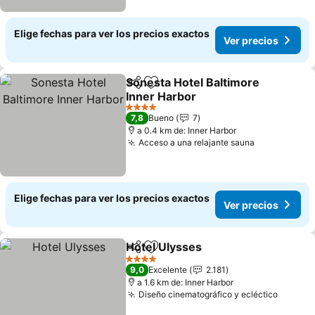
Elige fechas para ver los precios exactos
Ver precios
Sonesta Hotel Baltimore
Compartir
Agregar a favoritos
Inner Harbor
Ver precios
4 Estrellas
7,8
Bueno
7
a 0.4 km de: Inner Harbor
Acceso a una relajante sauna
Ver precios
Elige fechas para ver los precios exactos
Ver precios
Hotel Ulysses
Compartir
Agregar a favoritos
Ver precios
4 Estrellas
9,0
Excelente
2.181
a 1.6 km de: Inner Harbor
Diseño cinematográfico y ecléctico
Ver pr