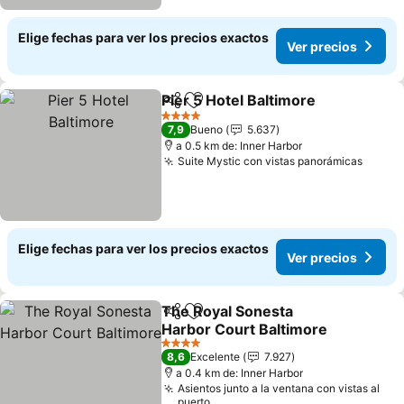
Elige fechas para ver los precios exactos
Ver precios
Pier 5 Hotel Baltimore
Compartir
Agregar a favoritos
Ver 
4 Estrellas
7,9
Bueno
5.637
a 0.5 km de: Inner Harbor
Suite Mystic con vistas panorámicas
Ver p
Elige fechas para ver los precios exactos
Ver precios
The Royal Sonesta
Compartir
Agregar a favoritos
Harbor Court Baltimore
Ver precios
4 Estrellas
8,6
Excelente
7.927
a 0.4 km de: Inner Harbor
Asientos junto a la ventana con vistas al
puerto