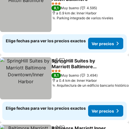
Ver precios
3 Estrellas
8,1
Muy bueno
4.595
a 0.9 km de: Inner Harbor
Parking integrado de varios niveles
Ver pre
Elige fechas para ver los precios exactos
Ver precios
SpringHill Suites by
Compartir
Agregar a favoritos
Marriott Baltimore
Downtown/Inner Harbor
Ver precios
3 Estrellas
8,1
Muy bueno
3.494
a 0.4 km de: Inner Harbor
Arquitectura de un edificio bancario histórico
Elige fechas para ver los precios exactos
Ver precios
Baltimore Marriott Inner