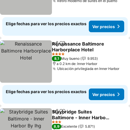
Retiro moderno de suites en el puerto
Ver p
Elige fechas para ver los precios exactos
Ver precios
Renaissance Baltimore
Compartir
Agregar a favoritos
Harborplace Hotel
Ver precios
4 Estrellas
8,1
Muy bueno
9.953
a 0.2 km de: Inner Harbor
Ubicación privilegiada en Inner Harbor
Ver 
Elige fechas para ver los precios exactos
Ver precios
Staybridge Suites
Compartir
Agregar a favoritos
Baltimore - Inner Harbor
By Ihg
Ver precios
3 Estrellas
8,9
Excelente
5.871