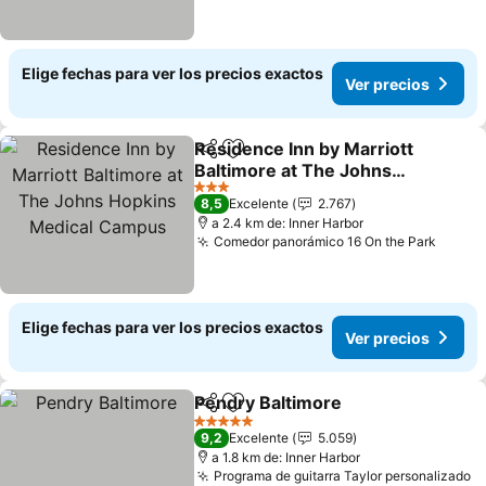
Elige fechas para ver los precios exactos
Ver precios
Residence Inn by Marriott
Compartir
Agregar a favoritos
Baltimore at The Johns
Hopkins Medical Campus
Ver precios
3 Estrellas
8,5
Excelente
2.767
a 2.4 km de: Inner Harbor
Comedor panorámico 16 On the Park
Ver p
Elige fechas para ver los precios exactos
Ver precios
Pendry Baltimore
Compartir
Agregar a favoritos
Ver prec
5 Estrellas
9,2
Excelente
5.059
a 1.8 km de: Inner Harbor
Programa de guitarra Taylor personalizado
V