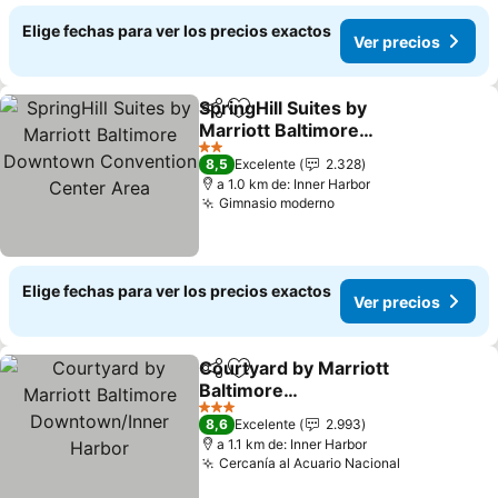
Elige fechas para ver los precios exactos
Ver precios
SpringHill Suites by
Compartir
Agregar a favoritos
Marriott Baltimore
Downtown Convention
Ver precios
2 Estrellas
8,5
Excelente
2.328
Center Area
a 1.0 km de: Inner Harbor
Gimnasio moderno
Ver precios
Elige fechas para ver los precios exactos
Ver precios
Courtyard by Marriott
Compartir
Agregar a favoritos
Baltimore
Downtown/Inner Harbor
Ver precios
3 Estrellas
8,6
Excelente
2.993
a 1.1 km de: Inner Harbor
Cercanía al Acuario Nacional
Ver precios