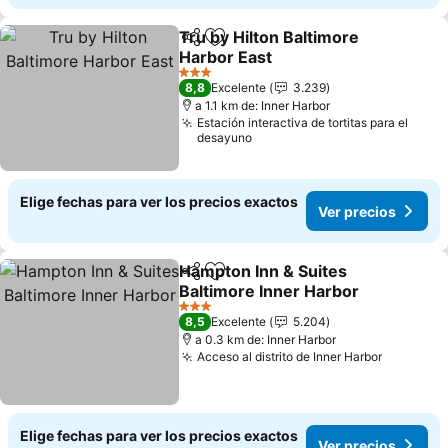
Tru by Hilton Baltimore
Compartir
Agregar a favoritos
Harbor East
Ver precios
3 Estrellas
8,8
Excelente
3.239
a 1.1 km de: Inner Harbor
Estación interactiva de tortitas para el
desayuno
Elige fechas para ver los precios exactos
Ver precios
Hampton Inn & Suites
Compartir
Agregar a favoritos
Baltimore Inner Harbor
Ver precios
3 Estrellas
8,5
Excelente
5.204
a 0.3 km de: Inner Harbor
Acceso al distrito de Inner Harbor
Ver prec
Elige fechas para ver los precios exactos
Ver precios