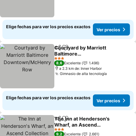
Elige fechas para ver los precios exactos
Ver precios
Courtyard by Marriott
Compartir
Agregar a favoritos
Baltimore
Downtown/McHenry Row
Ver precios
3 Estrellas
8,6
Excelente
1.496
a 2.3 km de: Inner Harbor
Gimnasio de alta tecnología
Ver precios
Elige fechas para ver los precios exactos
Ver precios
The Inn at Henderson's
Compartir
Agregar a favoritos
Wharf, an Ascend
Collection Hotel
Ver precios
3 Estrellas
9,2
Excelente
2.661