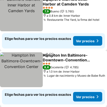
Compartir
Agregar a favoritos
Harbor at Camden Yards
Ver precios
4 Estrellas
7,9
Bueno
5.760
a 0.8 km de: Inner Harbor
Restaurante The Yard, la firma del hotel
Ver 
Elige fechas para ver los precios exactos
Ver precios
Hampton Inn Baltimore-
Compartir
Agregar a favoritos
Downtown-Convention
Center
Ver precios
3 Estrellas
8,6
Excelente
4.785
a 1.0 km de: Inner Harbor
Lugar de nacimiento y Museo de Babe Ruth
V
Elige fechas para ver los precios exactos
Ver precios