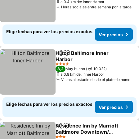
a 0.4 km de: Inner Harbor
Horas sociales entre semana por la tarde
Ver
Elige fechas para ver los precios exactos
Ver precios
Hilton Baltimore Inner
Compartir
Agregar a favoritos
Harbor
Ver precios
4 Estrellas
8,2
Muy bueno
10.022
a 0.8 km de: Inner Harbor
Vistas al estadio desde el plato de home
Ver
Elige fechas para ver los precios exactos
Ver precios
Residence Inn by Marriott
Compartir
Agregar a favoritos
Baltimore Downtown/
Inner Harbor
Ver precios
3 Estrellas