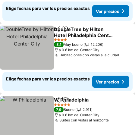
Elige fechas para ver los precios exactos
Ver precios
DoubleTree by Hilton
Compartir
Agregar a favoritos
Hotel Philadelphia Center
City
Ver precios
4 Estrellas
8,1
Muy bueno
12.206
a 0.6 km de: Center City
Habitaciones con vistas a la ciudad
Ver pr
Elige fechas para ver los precios exactos
Ver precios
W Philadelphia
Compartir
Agregar a favoritos
Ver precios
5 Estrellas
7,9
Bueno
2.911
a 0.6 km de: Center City
Suites con vistas al horizonte
Ver precios