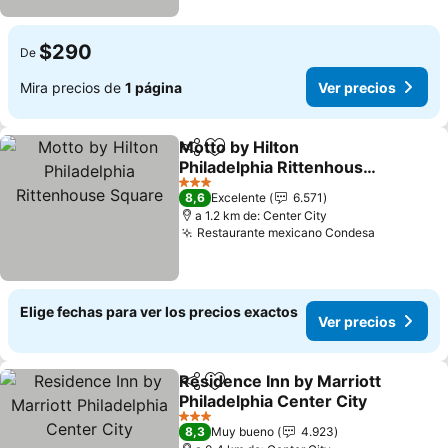
$290
De
Mira precios de
1 página
Ver precios
Motto by Hilton
Compartir
Agregar a favoritos
Philadelphia Rittenhouse
Square
Ver precios
3 Estrellas
8,6
Excelente
6.571
a 1.2 km de: Center City
Restaurante mexicano Condesa
Ver preci
Elige fechas para ver los precios exactos
Ver precios
Residence Inn by Marriott
Compartir
Agregar a favoritos
Philadelphia Center City
Ver precios
3 Estrellas
8,3
Muy bueno
4.923