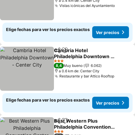
a 0.4 km de: Center City
Vistas icónicas del Ayuntamiento
Ver prec
Elige fechas para ver los precios exactos
Ver precios
Cambria Hotel
Compartir
Agregar a favoritos
Philadelphia Downtown -
Center City
Ver precios
3 Estrellas
8,4
Muy bueno
6.062
a 0.6 km de: Center City
Restaurante y bar Attico Rooftop
Ver prec
Elige fechas para ver los precios exactos
Ver precios
Best Western Plus
Compartir
Agregar a favoritos
Philadelphia Convention
Center Hotel
Ver precios
3 Estrellas