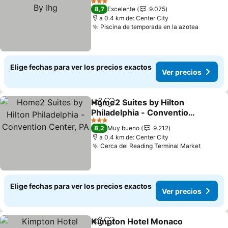
Ihg
Ver precios
3 Estrellas
8,7
Excelente
9.075
a 0.4 km de: Center City
Piscina de temporada en la azotea
Ver pre
Elige fechas para ver los precios exactos
Ver precios
Home2 Suites by Hilton
Compartir
Agregar a favoritos
Philadelphia - Convention
Center, PA
Ver precios
3 Estrellas
8,2
Muy bueno
9.212
a 0.4 km de: Center City
Cerca del Reading Terminal Market
Ver pre
Elige fechas para ver los precios exactos
Ver precios
Kimpton Hotel Monaco
Compartir
Agregar a favoritos