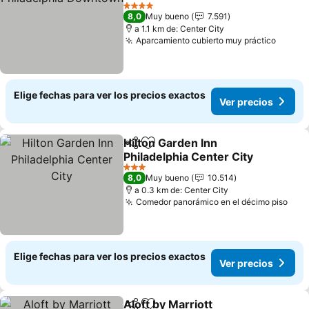
Ver precios
4 Estrellas
8,0
Muy bueno
7.591
a 1.1 km de: Center City
Aparcamiento cubierto muy práctico
Ver pr
Elige fechas para ver los precios exactos
Ver precios
Hilton Garden Inn
Compartir
Agregar a favoritos
Philadelphia Center City
Ver precios
3 Estrellas
8,0
Muy bueno
10.514
a 0.3 km de: Center City
Comedor panorámico en el décimo piso
Ver 
Elige fechas para ver los precios exactos
Ver precios
Aloft by Marriott