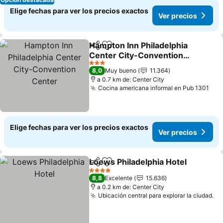
Elige fechas para ver los precios exactos
Ver precios
Hampton Inn Philadelphia
Compartir
Agregar a favoritos
Center City-Convention
Center
Ver precios
3 Estrellas
8,0
Muy bueno
11.364
a 0.7 km de: Center City
Cocina americana informal en Pub 1301
Ver
Elige fechas para ver los precios exactos
Ver precios
Loews Philadelphia Hotel
Compartir
Agregar a favoritos
V
4 Estrellas
8,8
Excelente
15.636
a 0.2 km de: Center City
Ubicación central para explorar la ciudad.
Ve