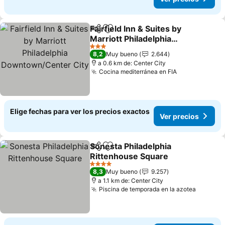
Fairfield Inn & Suites by
Compartir
Agregar a favoritos
Marriott Philadelphia
Downtown/Center City
Ver precios
3 Estrellas
8,2
Muy bueno
2.644
a 0.6 km de: Center City
Cocina mediterránea en FIA
Ver precios
Elige fechas para ver los precios exactos
Ver precios
Sonesta Philadelphia
Compartir
Agregar a favoritos
Rittenhouse Square
Ver precios
4 Estrellas
8,3
Muy bueno
9.257
a 1.1 km de: Center City
Piscina de temporada en la azotea
Ver pre