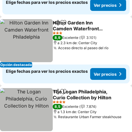
Elige fechas para ver los precios exactos
Ver precios
Hilton Garden Inn
Compartir
Agregar a favoritos
Camden Waterfront
Philadelphia
Ver precios
3 Estrellas
8,9
Excelente
3.101
a 2.3 km de: Center City
Acceso directo al paseo del río
Ver precio
Opción destacada
Elige fechas para ver los precios exactos
Ver precios
The Logan Philadelphia,
Compartir
Agregar a favoritos
Curio Collection by Hilton
Ver precios
4 Estrellas
8,5
Excelente
7.874
a 1.3 km de: Center City
Restaurante Urban Farmer steakhouse
Ver 