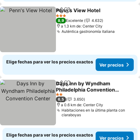
Penn's View Hotel
Compartir
Agregar a favoritos
Ver prec
3 Estrellas
8,9
Excelente
4.632
a 1.3 km de: Center City
Auténtica gastronomía italiana
Ver precio
Elige fechas para ver los precios exactos
Ver precios
Days Inn by Wyndham
Compartir
Agregar a favoritos
Philadelphia Convention
Center
Ver precios
2 Estrellas
6,5
3.650
a 0.6 km de: Center City
Habitaciones en la última planta con
claraboyas
Elige fechas para ver los precios exactos
Ver precios