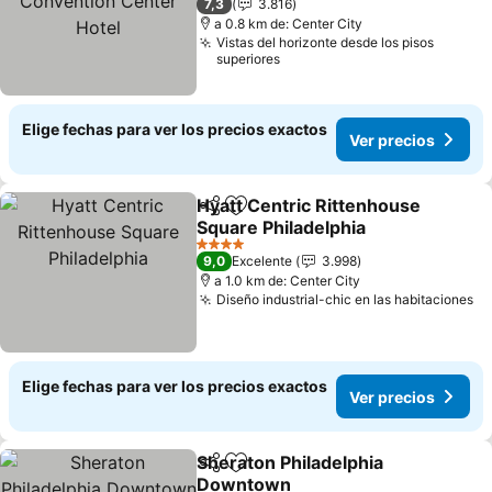
7,3
3.816
a 0.8 km de: Center City
Vistas del horizonte desde los pisos
superiores
Elige fechas para ver los precios exactos
Ver precios
Hyatt Centric Rittenhouse
Compartir
Agregar a favoritos
Square Philadelphia
Ver precios
4 Estrellas
9,0
Excelente
3.998
a 1.0 km de: Center City
Diseño industrial-chic en las habitaciones
Ve
Elige fechas para ver los precios exactos
Ver precios
Sheraton Philadelphia
Compartir
Agregar a favoritos
Downtown