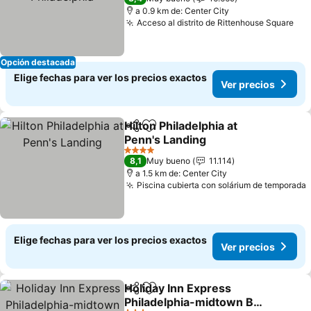
a 0.9 km de: Center City
Acceso al distrito de Rittenhouse Square
Ver
Opción destacada
Elige fechas para ver los precios exactos
Ver precios
Hilton Philadelphia at
Compartir
Agregar a favoritos
Penn's Landing
Ver precios
4 Estrellas
8,1
Muy bueno
11.114
a 1.5 km de: Center City
Piscina cubierta con solárium de temporada
Elige fechas para ver los precios exactos
Ver precios
Holiday Inn Express
Compartir
Agregar a favoritos
Philadelphia-midtown By