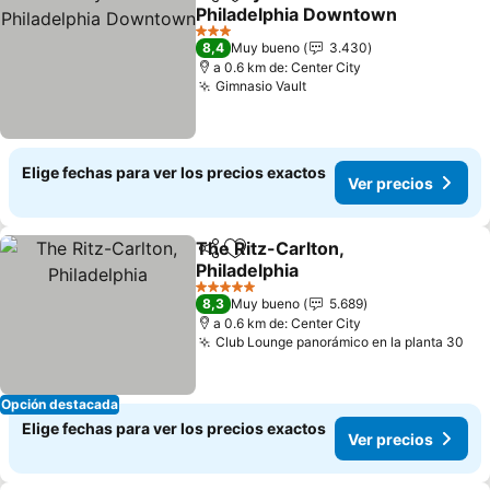
Compartir
Agregar a favoritos
Philadelphia Downtown
Ver precios
3 Estrellas
8,4
Muy bueno
3.430
a 0.6 km de: Center City
Gimnasio Vault
Ver precios
Elige fechas para ver los precios exactos
Ver precios
The Ritz-Carlton,
Compartir
Agregar a favoritos
Philadelphia
Ver precios
5 Estrellas
8,3
Muy bueno
5.689
a 0.6 km de: Center City
Club Lounge panorámico en la planta 30
Ver
Opción destacada
Elige fechas para ver los precios exactos
Ver precios