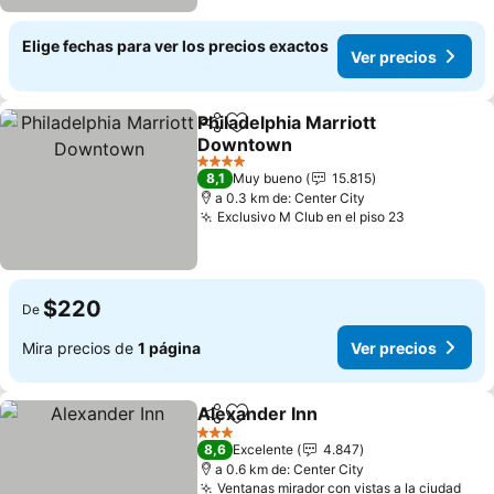
Elige fechas para ver los precios exactos
Ver precios
Philadelphia Marriott
Compartir
Agregar a favoritos
Downtown
Ver precios
4 Estrellas
8,1
Muy bueno
15.815
a 0.3 km de: Center City
Exclusivo M Club en el piso 23
Ver precio
$220
De
Mira precios de
1 página
Ver precios
Alexander Inn
Compartir
Agregar a favoritos
Ver precios
3 Estrellas
8,6
Excelente
4.847
a 0.6 km de: Center City
Ventanas mirador con vistas a la ciudad
Ver