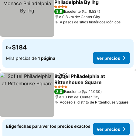
Philadelphia By Ihg
Ver precios
4 Estrellas
8,9
Excelente
9.534
a 0.8 km de: Center City
A pasos de sitios históricos icónicos
Ver pr
$184
De
Mira precios de
1 página
Ver precios
Sofitel Philadelphia at
Compartir
Agregar a favoritos
Rittenhouse Square
Ver precios
4 Estrellas
8,8
Excelente
11.030
a 1.0 km de: Center City
Acceso al distrito de Rittenhouse Square
Ver
Elige fechas para ver los precios exactos
Ver precios