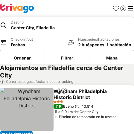
Favoritos
Iniciar 
Me
Destino
Center City, Filadelfia
Check-in/out
Huéspedes/habitaciones
Fechas
2 huéspedes, 1 habitación
Ordenar
Filtrar
Mapa
Alojamientos en Filadelfia cerca de Center
City
Cómo los pagos afectan nuestro ranking
Wyndham Philadelphia
Compartir
Agregar a favoritos
Historic District
Ver precios
3 Estrellas
7,9
Bueno
13.814
a 0.9 km de: Center City
Piscina de temporada en la azotea
Ver pre
Opción destacada