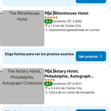
The Rittenhouse Hotel
Compartir
Agregar a favoritos
Ver
5 Estrellas
9,3
Excelente
3.646
a 1.3 km de: Center City
Gastronomía galardonada en Lacroix
Ver p
Elige fechas para ver los precios exactos
Ver precios
The Notary Hotel,
Compartir
Agregar a favoritos
Philadelphia, Autograph
Collection
Ver precios
4 Estrellas
8,7
Excelente
6.457
a 0.4 km de: Center City
Cerca de un centro de transporte
Ver prec