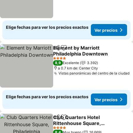
Elige fechas para ver los precios exactos
Ver precios
Element by Marriott
Compartir
Agregar a favoritos
Philadelphia Downtown
Ver precios
4 Estrellas
8,9
Excelente
3.392
a 0.7 km de: Center City
Vistas panorámicas del centro de la ciudad
V
Elige fechas para ver los precios exactos
Ver precios
Club Quarters Hotel
Compartir
Agregar a favoritos
Rittenhouse Square,
Philadelphia
Ver precios
4 Estrellas
8,4
Muy bueno
16.669