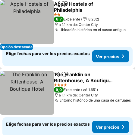
Apple Hostels of
Compartir
Agregar a favoritos
Philadelphia
Ver precios
2 Estrellas
8,7
Excelente
8.232
a 1.1 km de: Center City
Ubicación histórica en el casco antiguo
Ver 
Opción destacada
Elige fechas para ver los precios exactos
Ver precios
The Franklin on
Compartir
Agregar a favoritos
Rittenhouse, A Boutique
Hotel
Ver precios
4 Estrellas
9,0
Excelente
1.651
a 1.1 km de: Center City
Entorno histórico de una casa de carruajes
V
Elige fechas para ver los precios exactos
Ver precios