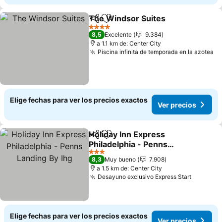
The Windsor Suites
Compartir
Agregar a favoritos
Ver pr
4 Estrellas
8,5
Excelente
9.384
a 1.1 km de: Center City
Piscina infinita de temporada en la azotea
Ve
Elige fechas para ver los precios exactos
Ver precios
Holiday Inn Express
Compartir
Agregar a favoritos
Philadelphia - Penns
Landing By Ihg
Ver precios
3 Estrellas
8,3
Muy bueno
7.908
a 1.5 km de: Center City
Desayuno exclusivo Express Start
Ver prec
Elige fechas para ver los precios exactos
Ver precios