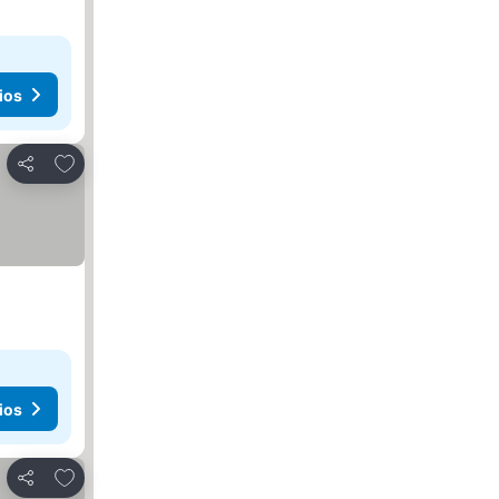
ios
Agregar a favoritos
Compartir
ios
Agregar a favoritos
Compartir