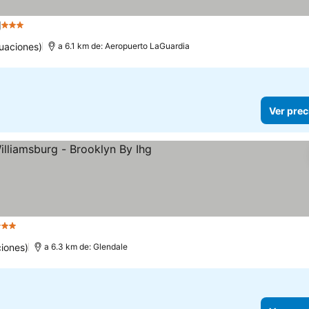
g
3 Estrellas
Ver precios
uaciones)
a 6.1 km de: Aeropuerto LaGuardia
Ver prec
Estrellas
Ver precios
iones)
a 6.3 km de: Glendale