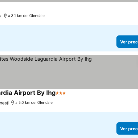
)
a 3.1 km de: Glendale
Ver prec
rdia Airport By Ihg
3 Estrellas
Ver precios
nes)
a 5.0 km de: Glendale
Ver prec