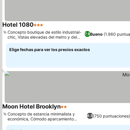
Hotel 1080
3 Estrellas
Ver precios
Concepto boutique de estilo industrial-
Bueno
(1.960 puntua
7,9
chic, Vistas elevadas del metro y del
Ver precios
horizonte
Elige fechas para ver los precios exactos
Moon Hotel Brooklyn
2 Estrellas
Ver precios
Concepto de estancia minimalista y
(750 puntuaciones)
6,5
económica, Cómodo aparcamiento
Ver precios
externo