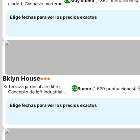
Muy bueno
(1.367 puntuaciones)
8,4
ciudad, Gimnasio moderno
Ver precios
Elige fechas para ver los precios exactos
Bklyn House
3 Estrellas
Ver precios
Terraza jardín al aire libre,
Bueno
(1.629 puntuaciones)
7,5
Concepto de loft industrial-
Ver precios
chic
Elige fechas para ver los precios exactos