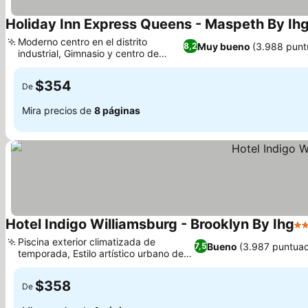
Holiday Inn Express Queens - Maspeth By Ih
Moderno centro en el distrito
Muy bueno
(3.988 punt
8,2
industrial, Gimnasio y centro de
Ver precios
negocios 24 horas
$354
De
Mira precios de
8 páginas
Hotel Indigo Williamsburg - Brooklyn By Ihg
4 
Piscina exterior climatizada de
Bueno
(3.987 puntuac
7,5
temporada, Estilo artístico urbano de
Ver precios
Williamsburg
$358
De