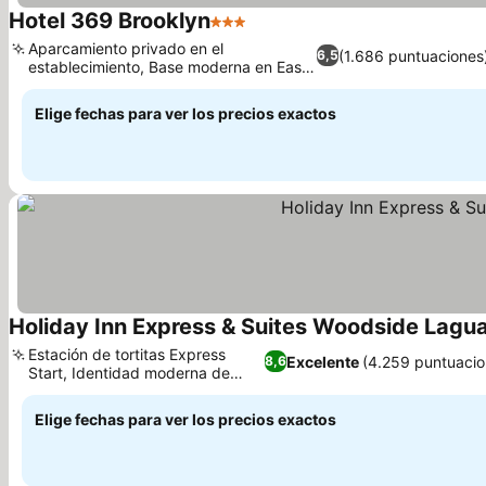
Hotel 369 Brooklyn
3 Estrellas
Ver precios
Aparcamiento privado en el
(1.686 puntuaciones
6,5
establecimiento, Base moderna en East
Ver precios
New York
Elige fechas para ver los precios exactos
Holiday Inn Express & Suites Woodside Lagua
Estación de tortitas Express
Excelente
(4.259 puntuacio
8,6
Start, Identidad moderna de
Ver precios
Woodside
Elige fechas para ver los precios exactos