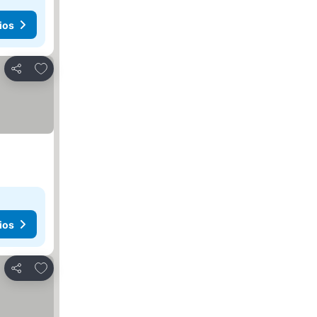
ios
Agregar a favoritos
Compartir
ios
Agregar a favoritos
Compartir