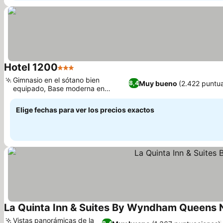
Hotel 1200
3 Estrellas
Ver precios
Gimnasio en el sótano bien
Muy bueno
(2.422 puntu
8,4
equipado, Base moderna en
Ver precios
Bushwick, Brooklyn
Elige fechas para ver los precios exactos
La Quinta Inn & Suites By Wyndham Queens 
Vistas panorámicas de la