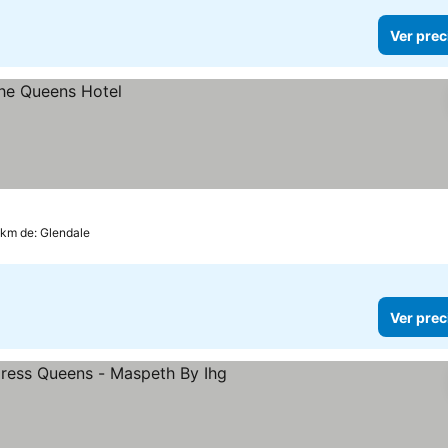
Ver prec
 km de: Glendale
Ver prec