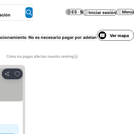
ES · $
Menú
Iniciar sesión
ación
Ver mapa
acionamiento
No es necesario pagar por adelantado
Apartament
Cómo los pagos afectan nuestro ranking
Agregar a favoritos
Compartir