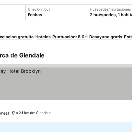
Check-in/out
Huéspedes/habitaciones
Fechas
2 huéspedes, 1 habit
elación gratuita
Hoteles
Puntuación: 8,0+
Desayuno gratis
Est
rca de Glendale
ones)
a 2.1 km de: Glendale