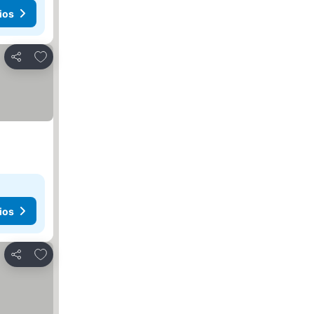
ios
Agregar a favoritos
Compartir
ios
Agregar a favoritos
Compartir