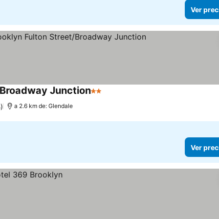
Ver prec
/Broadway Junction
2 Estrellas
Ver precios
)
a 2.6 km de: Glendale
Ver prec