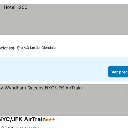
aciones)
a 4.0 km de: Glendale
Ver prec
NYC/JFK AirTrain
3 Estrellas
Ver precios