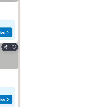
ios
Agregar a favoritos
Compartir
ios