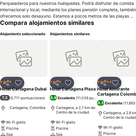
Parqueaderos para nuestros huéspedes. Podrá disfrutar de comida
internacional y local, mediante los planes pensión completa, también
ofrecemos solo desayuno. Estamos a pocos metros de las playas de
Compara alojamientos similares
Bocagrande, cerca a los sitios más exclusivos para comer, comprar
y pasear. En el piso 29 contamos con un sensacional puente de
Alojamiento seleccionado
Alojamientos similares
cristal, mirador en el piso 30, donde se puede disfrutar de la mejor
vista panorámica en 360º hacia toda la ciudad. Reserva ahora con
nosotros y vive la mejor experiencia de Dubai en Cartagena de
Indias!
Hotel
Hotel
Hotel
4 Estrellas
4 Estrellas
5 Estrellas
Compartir
Agregar a favoritos
Compartir
Agregar a favoritos
Compartir
Agregar 
Hotel Cartagena Dubai
Hotel Cartagena Plaza
Hotel Almirante
Cartagena Colomb
7,2
8,6
(
5.711 puntuaciones
)
Excelente
(
11.036 puntuaciones
)
8,5
Excelente
(
11.893
Cartagena, Colombia
Cartagena, a 2.7 km de:
Centro de la ciudad
Cartagena, a 2.8 k
Centro de la ciuda
Wi-Fi gratis
Wi-Fi gratis
Wi-Fi gratis
Piscina
Piscina
Piscina
Spa
Spa