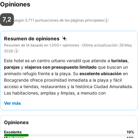
Opiniones
7,2
según 5.711 puntuaciones de las páginas
principales
Resumen de opiniones
Resumen de IA basado en 1.000+ opiniones · Última actualización: 29 May
2026
Este hotel es un centro urbano versátil que atiende a
turistas
,
parejas
y
viajeros con presupuesto limitado
que buscan un
animado refugio frente a la playa. Su
excelente ubicación
en
Bocagrande ofrece proximidad inmediata a la playa y fácil
acceso a tiendas, restaurantes y la histórica Ciudad Amurallada.
Las habitaciones, amplias y limpias, a menudo con
impresionantes vistas al mar
, proporcionan un refugio
Ver más
confortable. Los huéspedes elogian constantemente al
personal atento y amable
, especialmente a los equipos de
recepción y limpieza. Para una experiencia mejorada, considere
Opiniones
reservar una habitación en un
piso superior
para disfrutar de
las mejores vistas.
Excelente
19
%