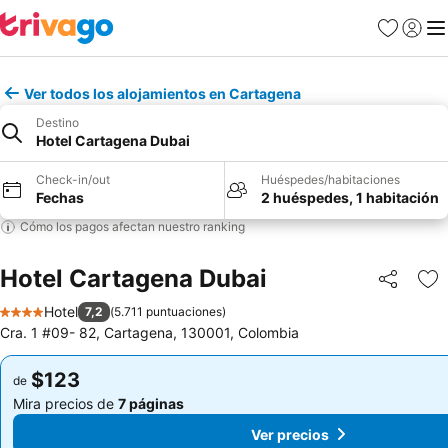
Favoritos
Iniciar 
Me
Ver todos los alojamientos en Cartagena
Destino
Hotel Cartagena Dubai
Check-in/out
Huéspedes/habitaciones
Fechas
2 huéspedes, 1 habitación
Cómo los pagos afectan nuestro ranking
Hotel Cartagena Dubai
Compartir
Ag
Hotel
7,2
(
5.711 puntuaciones
)
4 Estrellas
Cra. 1 #09- 82, Cartagena, 130001, Colombia
$123
$123
de
de
Mira precios de
7 páginas
Mira precios de
7 páginas
Ver precios
Ver precios