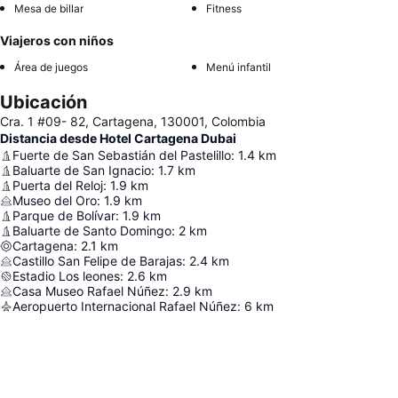
Mesa de billar
Fitness
Viajeros con niños
Área de juegos
Menú infantil
Ubicación
Cra. 1 #09- 82, Cartagena, 130001, Colombia
Distancia desde Hotel Cartagena Dubai
Fuerte de San Sebastián del Pastelillo
:
1.4
km
Baluarte de San Ignacio
:
1.7
km
Puerta del Reloj
:
1.9
km
Museo del Oro
:
1.9
km
Parque de Bolívar
:
1.9
km
Baluarte de Santo Domingo
:
2
km
Cartagena
:
2.1
km
Castillo San Felipe de Barajas
:
2.4
km
Estadio Los leones
:
2.6
km
Casa Museo Rafael Núñez
:
2.9
km
Aeropuerto Internacional Rafael Núñez
:
6
km