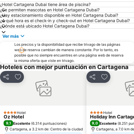
¿Hotel Cartagena Dubai tiene área de piscina?
¿Se permiten mascotas en Hotel Cartagena Dubai?
¿Hay estacionamiento disponible en Hotel Cartagena Dubai?
¿A qué hora es el check-in y check-out en Hotel Cartagena Dubai?
¿Dónde está ubicado Hotel Cartagena Dubai?
Ver más
Los precios y la disponibilidad que recibe trivago de las páginas
web de reserva cambian de manera constante. Por lo tanto, es
posible que no siempre encuentres en una página web de reserva
la misma oferta que viste en trivago.
Hoteles con mejor puntuación en Cartagena
Compartir
Agregar a favoritos
Compartir
Agregar a fa
Hotel
Hotel
4 Estrellas
4 Estrellas
Oz Hotel
Holiday Inn Carta
9,1
9,0
Excelente
(
6.314 puntuaciones
)
Excelente
(
8.251 pu
Cartagena, a 3.2 km de: Centro de la ciudad
Cartagena, a 7.0 km de