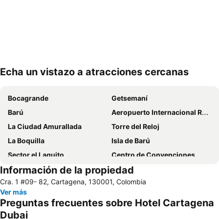
Echa un vistazo a atracciones cercanas
Ampliar mapa
Bocagrande
Getsemaní
Barú
Aeropuerto Internacional Rafael Núñez
La Ciudad Amurallada
Torre del Reloj
La Boquilla
Isla de Barú
Sector el Laguito
Centro de Convenciones
Información de la propiedad
Museo Histórico - Palacio de la Inquisición
Playa Blanca
Cra. 1 #09- 82, Cartagena, 130001, Colombia
Parque Nacional Corales del Rosario
Catedral de Santa Catalina de Alejandría
Ver más
Las Bóvedas
Estadio Jaime Morón
Preguntas frecuentes sobre Hotel Cartagena
Dubai