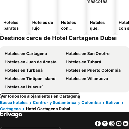
Hoteles
Hoteles de
Hoteles
Hoteles
Hote
baratos
lujo
con
que
con 
piscina
aceptan
Destinos cerca de Hotel Cartagena Dubai
mascotas
Hoteles en Cartagena
Hoteles en San Onofre
Hoteles en Juan de Acosta
Hoteles en Tubará
Hoteles en Turbaná
Hoteles en Puerto Colombia
Hoteles en Tintipán Island
Hoteles en Villanueva
Hoteles en Usiacurí
Ver todos los alojamientos en Cartagena
Busca hoteles
Centro- y Sudamérica
Colombia
Bolívar
Cartagena
Hotel Cartagena Dubai
Facebook
Twitter
Insta
Yo