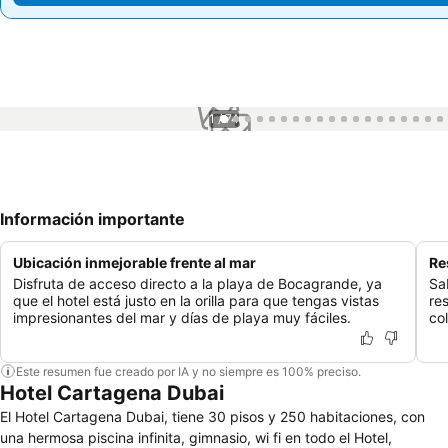
1 / 74
Información importante
Ubicación inmejorable frente al mar
Re
Disfruta de acceso directo a la playa de Bocagrande, ya
Sa
que el hotel está justo en la orilla para que tengas vistas
re
impresionantes del mar y días de playa muy fáciles.
co
Este resumen fue creado por IA y no siempre es 100% preciso.
Hotel Cartagena Dubai
El Hotel Cartagena Dubai, tiene 30 pisos y 250 habitaciones, con
una hermosa piscina infinita, gimnasio, wi fi en todo el Hotel,