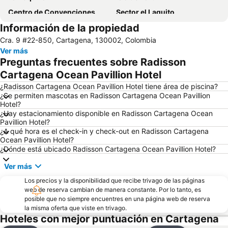
Centro de Convenciones
Sector el Laguito
Información de la propiedad
Museo Histórico - Palacio de la Inquisición
Playa Blanca
Cra. 9 #22-850, Cartagena, 130002, Colombia
Parque Nacional Corales del Rosario
Las Bóvedas
Ver más
Catedral de Santa Catalina de Alejandría
Estadio Jaime Morón
Preguntas frecuentes sobre Radisson
Cartagena Ocean Pavillion Hotel
¿Radisson Cartagena Ocean Pavillion Hotel tiene área de piscina?
¿Se permiten mascotas en Radisson Cartagena Ocean Pavillion
Hotel?
¿Hay estacionamiento disponible en Radisson Cartagena Ocean
Pavillion Hotel?
¿A qué hora es el check-in y check-out en Radisson Cartagena
Ocean Pavillion Hotel?
¿Dónde está ubicado Radisson Cartagena Ocean Pavillion Hotel?
Ver más
Los precios y la disponibilidad que recibe trivago de las páginas
web de reserva cambian de manera constante. Por lo tanto, es
posible que no siempre encuentres en una página web de reserva
la misma oferta que viste en trivago.
Hoteles con mejor puntuación en Cartagena