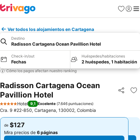
Favoritos
Iniciar 
Me
Ver todos los alojamientos en Cartagena
Destino
Radisson Cartagena Ocean Pavillion Hotel
Check-in/out
Huéspedes/habitaciones
Fechas
2 huéspedes, 1 habitación
Cómo los pagos afectan nuestro ranking
Radisson Cartagena Ocean
Pavillion Hotel
Compartir
Ag
Hotel
9,1
Excelente
(
7.646 puntuaciones
)
5 Estrellas
Cra. 9 #22-850, Cartagena, 130002, Colombia
$127
$127
de
de
Mira precios de
6 páginas
Mira precios de
6 páginas