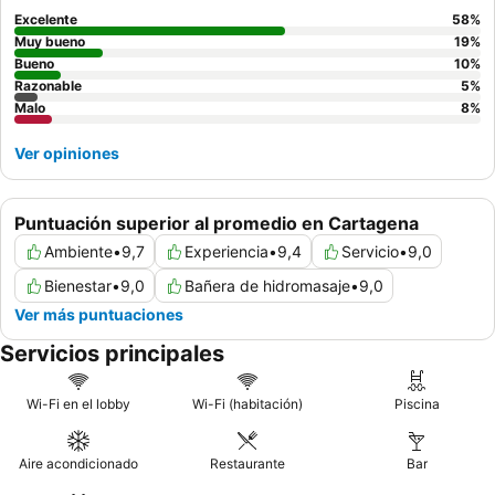
Excelente
58
%
Muy bueno
19
%
Bueno
10
%
Razonable
5
%
Malo
8
%
Ver opiniones
Puntuación superior al promedio en Cartagena
Ambiente
•
9,7
Experiencia
•
9,4
Servicio
•
9,0
Bienestar
•
9,0
Bañera de hidromasaje
•
9,0
Ver más puntuaciones
Servicios principales
Wi-Fi en el lobby
Wi-Fi (habitación)
Piscina
Aire acondicionado
Restaurante
Bar