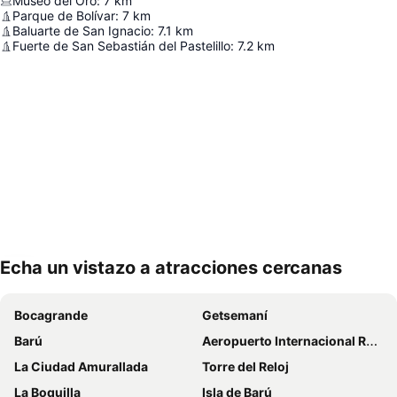
Museo del Oro
:
7
km
Parque de Bolívar
:
7
km
Baluarte de San Ignacio
:
7.1
km
Fuerte de San Sebastián del Pastelillo
:
7.2
km
Echa un vistazo a atracciones cercanas
Ampliar mapa
Bocagrande
Getsemaní
Barú
Aeropuerto Internacional Rafael Núñez
La Ciudad Amurallada
Torre del Reloj
La Boquilla
Isla de Barú