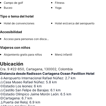
Campo de golf
Fitness
Buceo
Yoga
Tipo o tema del hotel
Hotel de convenciones
Hotel en/cerca del aeropuerto
Accesibilidad
Acceso para personas con discapacidad
Viajeros con niños
Alojamiento gratis para niños
Menú infantil
Ubicación
Cra. 9 #22-850, Cartagena, 130002, Colombia
Distancia desde Radisson Cartagena Ocean Pavillion Hotel
Aeropuerto Internacional Rafael Núñez
:
2.7
km
Casa Museo Rafael Núñez
:
5.8
km
Estadio Los leones
:
6
km
Castillo San Felipe de Barajas
:
6.1
km
Estadio Olímpico Jaime Morón León
:
6.5
km
Cartagena
:
6.7
km
Puerta del Reloj
:
6.9
km