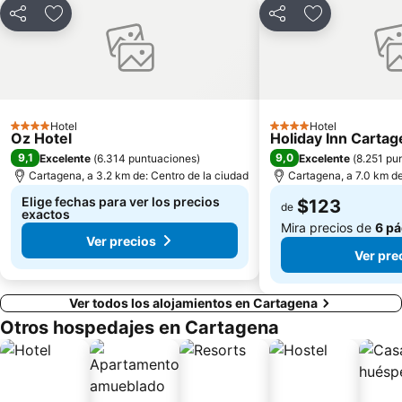
Compartir
Agregar a favoritos
Compartir
Agregar a fa
Hotel
Hotel
4 Estrellas
4 Estrellas
Oz Hotel
Holiday Inn Carta
9,1
9,0
Excelente
(
6.314 puntuaciones
)
Excelente
(
8.251 pu
Cartagena, a 3.2 km de: Centro de la ciudad
Cartagena, a 7.0 km de
Elige fechas para ver los precios
$123
de
exactos
Mira precios de
6 pá
Ver precios
Ver pre
Ver todos los alojamientos en Cartagena
Otros hospedajes en Cartagena