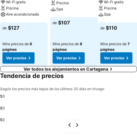
Wi-Fi gratis
Wi-Fi gratis
Piscina
Piscina
Piscina
Spa
Aire acondicionado
Spa
Ver precios
$107
de
Ver precios
Ver precios
$127
$110
de
de
Mira precios de
6
Mira precios de
8
Mira precios de
7
páginas
páginas
páginas
Ver precios
Ver precios
Ver precios
Ver todos los alojamientos en Cartagena
Tendencia de precios
Según los precios más bajos de los últimos 30 días en trivago
$0
$0
$0