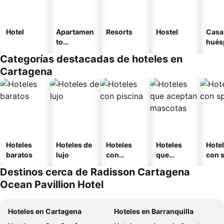
Hotel
Apartamen
Resorts
Hostel
Casa
to
hués
amueblad
Categorías destacadas de hoteles en
o
Cartagena
Hoteles
Hoteles de
Hoteles
Hoteles
Hote
baratos
lujo
con
que
con 
piscina
aceptan
Destinos cerca de Radisson Cartagena
mascotas
Ocean Pavillion Hotel
Hoteles en Cartagena
Hoteles en Barranquilla