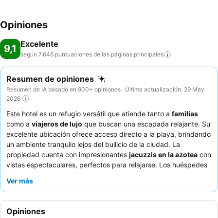
Opiniones
Excelente
9,1
según 7.646 puntuaciones de las páginas
principales
Resumen de opiniones
Resumen de IA basado en 900+ opiniones · Última actualización: 29 May
2026
Este hotel es un refugio versátil que atiende tanto a
familias
como a
viajeros de lujo
que buscan una escapada relajante. Su
excelente ubicación ofrece acceso directo a la playa, brindando
un ambiente tranquilo lejos del bullicio de la ciudad. La
propiedad cuenta con impresionantes
jacuzzis en la azotea
con
vistas espectaculares, perfectos para relajarse. Los huéspedes
elogian constantemente al personal, que es atento y amable, y
Ver más
el
desayuno bufé
es un punto a destacar, con una amplia
selección de opciones locales y frescas. Para una experiencia
mejorada, considere reservar una habitación en un piso alto
Opiniones
para disfrutar de increíbles vistas al mar.