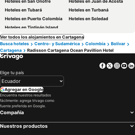
Hoteles en San Onofre
Hoteles en Juan de Acosta
Hoteles en Tubará
Hoteles en Turbaná
Hoteles en Puerto Colombia
Hoteles en Soledad
Hoteles en Tintipán Island
Ver todos los alojamientos en Cartagena
Busca hoteles
Centro- y Sudamérica
Colombia
Bolívar
Cartagena
Radisson Cartagena Ocean Pavillion Hotel
Facebook
Twitter
Insta
Yo
Elige tu país
Agregar en Google
Encuentra nuestros resultados
fácilmente: agrega trivago como
fuente preferida en Google.
Compañía
Nuestros productos