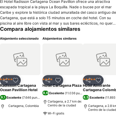
El Hotel Radisson Cartagena Ocean Pavillion ofrece una atractiva
escapada tropical a la playa La Boquilla. Nade o bucee por el mar
Caribe y explore la histórica ciudad amurallada del casco antiguo de
Cartagena, que está a solo 15 minutos en coche del hotel. Con su
piscina al aire libre con vista al mar y sus bares eclécticos, no querrá
Compara alojamientos similares
marcharse. Cuando tenga que dirigirse a casa, el Aeropuerto
internacional Rafael Núñez (CTG) se encuentra a menos de cinco
Alojamiento seleccionado
Alojamientos similares
kilómetros del hotel. Respire la brisa del mar mientras toma el sol en
su tumbona junto a la piscina o se relaja en el hidromasaje de la
terraza. Para los que están en constante movimiento, nuestro
servicio de conserje y taxi privado pueden simplificar su itinerario.
Aproveche estos servicios del hotel: Tres bares y un restaurante,
piscina al aire libre con vistas al mar, jacuzzis en la terraza,
tumbonas y toallas de playa gratuitas, centro de negocios
disponible 24 horas.
Hotel
Hotel
Hotel
5 Estrellas
4 Estrellas
5 Estrellas
Compartir
Agregar a favoritos
Compartir
Agregar a favoritos
Compartir
Agregar 
Radisson Cartagena
Hotel Cartagena Plaza
Hotel Almirante
Ocean Pavillion Hotel
Cartagena Colomb
8,6
Excelente
(
11.036 puntuaciones
)
9,1
8,5
Excelente
(
7.646 puntuaciones
)
Excelente
(
11.893
Cartagena, a 2.7 km de:
Centro de la ciudad
Cartagena, Colombia
Cartagena, a 2.8 k
Centro de la ciuda
Wi-Fi gratis