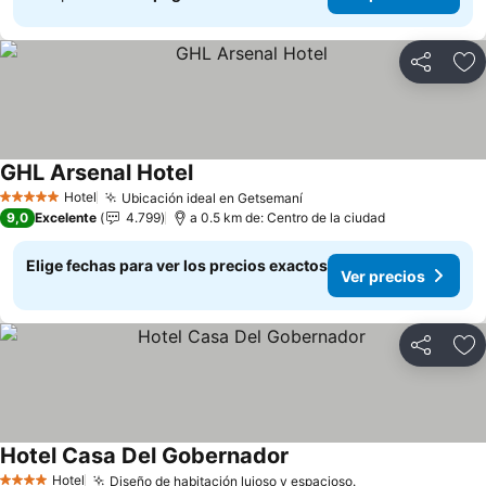
Compartir
Ag
GHL Arsenal Hotel
Ver precios
Hotel
Ubicación ideal en Getsemaní
Ver precios
5 Estrellas
9,0
Excelente
4.799
a 0.5 km de: Centro de la ciudad
Elige fechas para ver los precios exactos
Ver precios
Compartir
Ag
Hotel Casa Del Gobernador
Ver precios
Hotel
Diseño de habitación lujoso y espacioso.
Ver precios