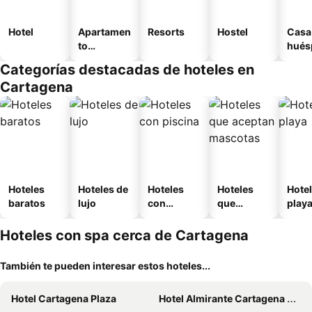
Hotel
Apartamen
Resorts
Hostel
Casa
to
hués
amueblad
Categorías destacadas de hoteles en
o
Cartagena
Hoteles
Hoteles de
Hoteles
Hoteles
Hotel
baratos
lujo
con
que
play
piscina
aceptan
mascotas
Hoteles con spa cerca de Cartagena
También te pueden interesar estos hoteles...
Hotel Cartagena Plaza
Hotel Almirante Cartagena Colombia