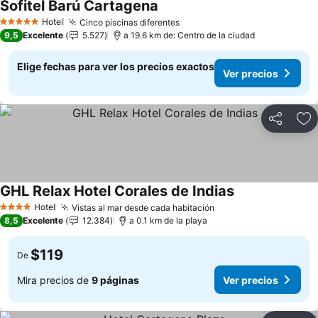
Sofitel Barú Cartagena
Ver precios
Hotel
Cinco piscinas diferentes
Ver precios
5 Estrellas
9,5
Excelente
5.527
a 19.6 km de: Centro de la ciudad
Elige fechas para ver los precios exactos
Ver precios
Compartir
Ag
GHL Relax Hotel Corales de Indias
Ver precios
Hotel
Vistas al mar desde cada habitación
Ver precios
4 Estrellas
8,5
Excelente
12.384
a 0.1 km de la playa
$119
De
Mira precios de
9 páginas
Ver precios