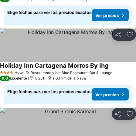
Elige fechas para ver los precios exactos
Ver precios
Compartir
Ag
Holiday Inn Cartagena Morros By Ihg
Ver precios
Hotel
Restaurante y bar Blue Restaurant Bar & Lounge
Ver precio
4 Estrellas
9,0
Excelente
8.251
a 0.1 km de la playa
Elige fechas para ver los precios exactos
Ver precios
Compartir
Ag