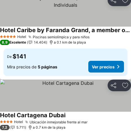
Compartir
Ag
Hotel Caribe by Faranda Grand, a member of Radisson Individuals
Ver precios
Hotel
Piscinas semiolímpica y para niños
Ver precios
5 Estrellas
8,9
Excelente
14.404
a 0.1 km de la playa
$141
De
Mira precios de
5 páginas
Ver precios
Compartir
Ag
Hotel Cartagena Dubai
Ver precios
Hotel
Ubicación inmejorable frente al mar
Ver precios
4 Estrellas
7,2
5.711
a 0.7 km de la playa