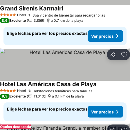
Grand Sirenis Karmairi
Ver precios
Hotel
Spa y centro de bienestar para recargar pilas
Ver precios
5 Estrellas
8,6
Excelente
3.859
a 0.7 km de la playa
Elige fechas para ver los precios exactos
Ver precios
Compartir
Ag
Hotel Las Américas Casa de Playa
Ver precios
Hotel
Habitaciones temáticas para familias
Ver precios
5 Estrellas
8,9
Excelente
11.010
a 0.1 km de la playa
Elige fechas para ver los precios exactos
Ver precios
Opción destacada