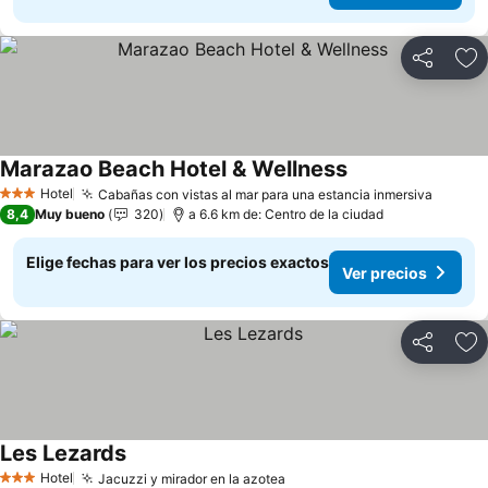
Compartir
Ag
Marazao Beach Hotel & Wellness
Ver precios
Hotel
Cabañas con vistas al mar para una estancia inmersiva
Ver pr
3 Estrellas
8,4
Muy bueno
320
a 6.6 km de: Centro de la ciudad
Elige fechas para ver los precios exactos
Ver precios
Compartir
Ag
Les Lezards
Ver precios
Hotel
Jacuzzi y mirador en la azotea
Ver precios
3 Estrellas