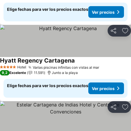
Elige fechas para ver los precios exactos
Ver precios
Compartir
Ag
Hyatt Regency Cartagena
Ver precios
Hotel
Varias piscinas infinitas con vistas al mar
Ver precios
5 Estrellas
9,2
Excelente
11.591
Junto a la playa
Elige fechas para ver los precios exactos
Ver precios
Compartir
Ag