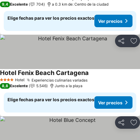
4 Estrellas
9,4
Excelente
704
a 0.3 km de: Centro de la ciudad
Elige fechas para ver los precios exactos
Ver precios
Compartir
Ag
Hotel Fenix Beach Cartagena
Ver precios
Hotel
Experiencias culinarias variadas
Ver precios
4 Estrellas
8,8
Excelente
5.546
Junto a la playa
Elige fechas para ver los precios exactos
Ver precios
Compartir
Ag