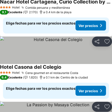
Nacar Hotel Cartagena, Curio Collection by Hilton
Ver precios
Hotel
Comida peruana y mediterránea
Ver precios
4 Estrellas
9,1
Excelente
2.170
a 0.4 km de la playa
Elige fechas para ver los precios exactos
Ver precios
Compartir
Ag
Hotel Casona del Colegio
Ver precios
Hotel
Cena gourmet en el restaurante Costa
Ver precios
4 Estrellas
9,4
Excelente
1.820
a 0.1 km de: Centro de la ciudad
Elige fechas para ver los precios exactos
Ver precios
Compartir
Ag