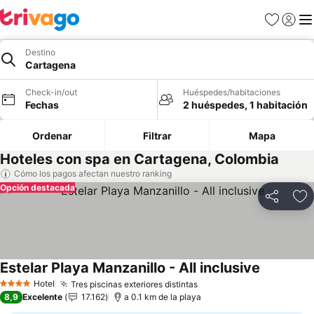
Favoritos
Iniciar 
Me
Destino
Cartagena
Check-in/out
Huéspedes/habitaciones
Fechas
2 huéspedes, 1 habitación
Ordenar
Filtrar
Mapa
Hoteles con spa en Cartagena, Colombia
Cómo los pagos afectan nuestro ranking
Opción destacada
Compartir
Ag
Estelar Playa Manzanillo - All inclusive
Ver preci
Hotel
Tres piscinas exteriores distintas
Ver precios
4 Estrellas
8,9
Excelente
17.162
a 0.1 km de la playa