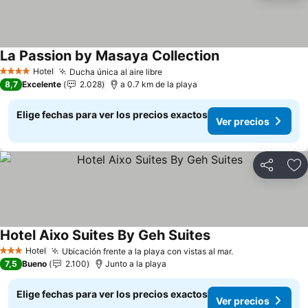
La Passion by Masaya Collection
Ver precios
Hotel
Ducha única al aire libre
Ver precios
4 Estrellas
8,7
Excelente
2.028
a 0.7 km de la playa
Elige fechas para ver los precios exactos
Ver precios
Compartir
Ag
Hotel Aixo Suites By Geh Suites
Ver precios
Hotel
Ubicación frente a la playa con vistas al mar.
Ver precios
3 Estrellas
7,5
Bueno
2.100
Junto a la playa
Elige fechas para ver los precios exactos
Ver precios