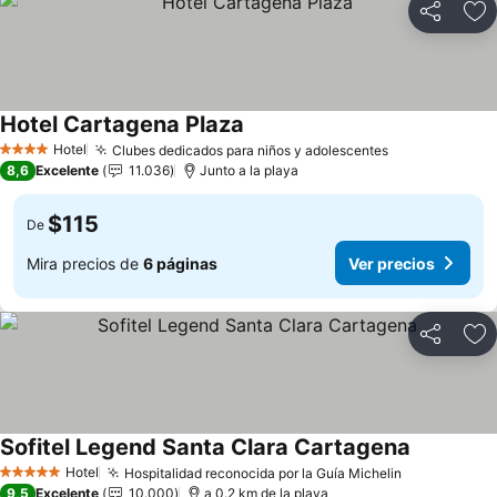
Compartir
Ag
Hotel Cartagena Plaza
Ver precios
Hotel
Clubes dedicados para niños y adolescentes
Ver precios
4 Estrellas
8,6
Excelente
11.036
Junto a la playa
$115
De
Mira precios de
6 páginas
Ver precios
Compartir
Ag
Sofitel Legend Santa Clara Cartagena
Ver precio
Hotel
Hospitalidad reconocida por la Guía Michelin
Ver precios
5 Estrellas
9,5
Excelente
10.000
a 0.2 km de la playa