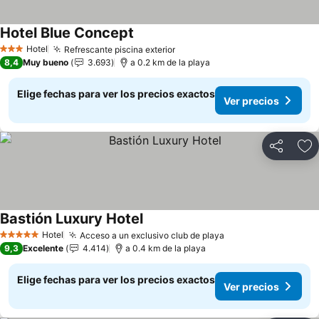
Hotel Blue Concept
Ver precios
Hotel
Refrescante piscina exterior
Ver precios
3 Estrellas
8,4
Muy bueno
3.693
a 0.2 km de la playa
Elige fechas para ver los precios exactos
Ver precios
Compartir
Ag
Bastión Luxury Hotel
Ver precios
Hotel
Acceso a un exclusivo club de playa
Ver precios
5 Estrellas
9,3
Excelente
4.414
a 0.4 km de la playa
Elige fechas para ver los precios exactos
Ver precios