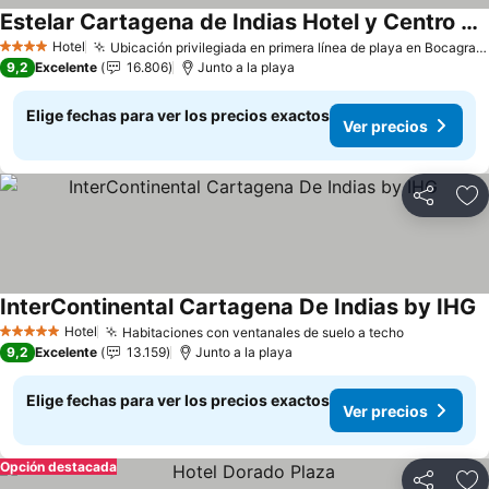
Estelar Cartagena de Indias Hotel y Centro de Convenciones
Ver precios
Hotel
Ubicación privilegiada en primera línea de playa en Bocagrande
4 Estrellas
9,2
Excelente
16.806
Junto a la playa
Elige fechas para ver los precios exactos
Ver precios
Compartir
Ag
InterContinental Cartagena De Indias by IHG
V
Hotel
Habitaciones con ventanales de suelo a techo
Ver precio
5 Estrellas
9,2
Excelente
13.159
Junto a la playa
Elige fechas para ver los precios exactos
Ver precios
Opción destacada