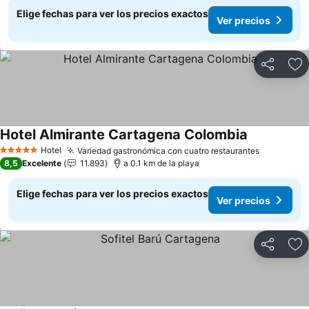
Elige fechas para ver los precios exactos
Ver precios
Compartir
Ag
Hotel Almirante Cartagena Colombia
Ver precios
Hotel
Variedad gastronómica con cuatro restaurantes
Ver preci
5 Estrellas
8,5
Excelente
11.893
a 0.1 km de la playa
Elige fechas para ver los precios exactos
Ver precios
Compartir
Ag