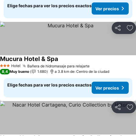
Elige fechas para ver los precios exactos
Ver precios
Compartir
Ag
Mucura Hotel & Spa
Ver precios
Hotel
Bañera de hidromasaje para relajarte
Ver precios
3 Estrellas
8,4
Muy bueno
1.680
a 3.8 km de: Centro de la ciudad
Elige fechas para ver los precios exactos
Ver precios
Compartir
Ag