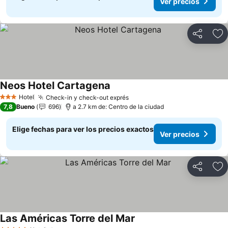
Ver precios
Compartir
Ag
Neos Hotel Cartagena
Ver precios
Hotel
Check-in y check-out exprés
Ver precios
3 Estrellas
7,8
Bueno
696
a 2.7 km de: Centro de la ciudad
Elige fechas para ver los precios exactos
Ver precios
Compartir
Ag
Las Américas Torre del Mar
Ver precios