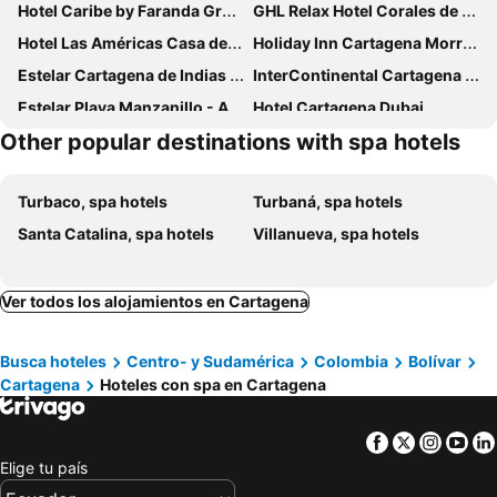
Hotel Caribe by Faranda Grand, a member of Radisson Individuals
GHL Relax Hotel Corales de Indias
Hotel Las Américas Casa de Playa
Holiday Inn Cartagena Morros By Ihg
Estelar Cartagena de Indias Hotel y Centro de Convenciones
InterContinental Cartagena De Indias by IHG
Estelar Playa Manzanillo - All inclusive
Hotel Cartagena Dubai
Other popular destinations with spa hotels
Holiday Inn Express Cartagena Bocagrande By Ihg
Hotel Dorado Plaza
Hyatt Regency Cartagena
Hotel Capilla del Mar
Turbaco, spa hotels
Turbaná, spa hotels
Sofitel Barú Cartagena
Grand Sirenis Karmairi
Santa Catalina, spa hotels
Villanueva, spa hotels
Getsemani Cartagena Luxury Hotel
Hotel Blue Concept
Hotel Cocoliso Island Resort
Mucura Hotel & Spa
Las Américas Torre del Mar
Sofitel Legend Santa Clara Cartagena
Ver todos los alojamientos en Cartagena
Charleston Santa Teresa Cartagena
GHL Arsenal Hotel
Busca hoteles
Centro- y Sudamérica
Colombia
Bolívar
Bastión Luxury Hotel
Hotel Las Islas
Cartagena
Hoteles con spa en Cartagena
Hotel Coral Reef
Hotel Atlantic Lux
Hotel Casa San Agustin
Hotel Casa La Factoria by Faranda Boutique, a member of Radisson Individuals
Facebook
Twitter
Insta
Yo
Hotel Boutique Casa del Coliseo
Neos Hotel Cartagena
Elige tu país
Hotel Cabreromar
Hotel Aixo Suites By Geh Suites