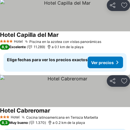
Compartir
Ag
Hotel Capilla del Mar
Ver precios
Hotel
Piscina en la azotea con vistas panorámicas
Ver precios
4 Estrellas
8,9
Excelente
11.289
a 0.1 km de la playa
Elige fechas para ver los precios exactos
Ver precios
Compartir
Ag
Hotel Cabreromar
Ver precios
Hotel
Cocina latinoamericana en Terraza Marbella
Ver precios
3 Estrellas
8,3
Muy bueno
1.370
a 0.2 km de la playa