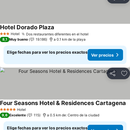
Compartir
Ag
Hotel Dorado Plaza
Ver precios
Hotel
Dos restaurantes diferentes en el hotel
Ver precios
3 Estrellas
8,1
Muy bueno
19.186
a 0.1 km de la playa
Elige fechas para ver los precios exactos
Ver precios
Compartir
Ag
Four Seasons Hotel & Residences Cartagena
V
Hotel
5 Estrellas
9,6
Excelente
115
a 0.5 km de: Centro de la ciudad
Elige fechas para ver los precios exactos