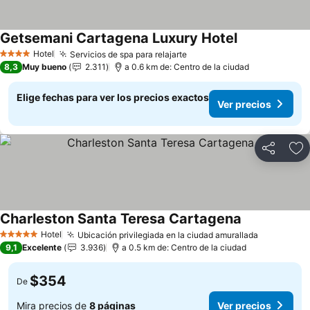
Getsemani Cartagena Luxury Hotel
Ver precios
Hotel
Servicios de spa para relajarte
Ver precios
4 Estrellas
8,3
Muy bueno
2.311
a 0.6 km de: Centro de la ciudad
Elige fechas para ver los precios exactos
Ver precios
Compartir
Ag
Charleston Santa Teresa Cartagena
Ver precios
Hotel
Ubicación privilegiada en la ciudad amurallada
Ver preci
5 Estrellas
9,1
Excelente
3.936
a 0.5 km de: Centro de la ciudad
$354
De
Mira precios de
8 páginas
Ver precios