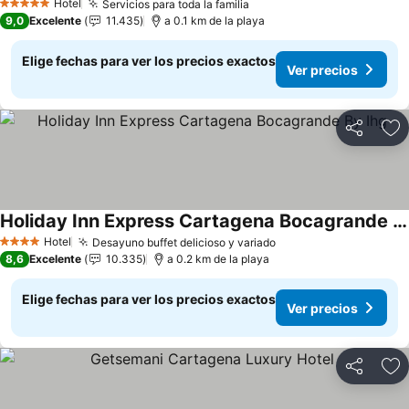
Hotel
Servicios para toda la familia
Ver precios
5 Estrellas
9,0
Excelente
11.435
a 0.1 km de la playa
Elige fechas para ver los precios exactos
Ver precios
Compartir
Ag
Holiday Inn Express Cartagena Bocagrande By Ihg
Ver precios
Hotel
Desayuno buffet delicioso y variado
Ver precios
4 Estrellas
8,6
Excelente
10.335
a 0.2 km de la playa
Elige fechas para ver los precios exactos
Ver precios
Compartir
Ag