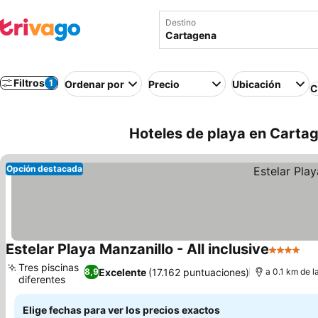
Destino
Filtros
1
Ordenar por
Precio
Ubicación
C
Hoteles de playa en Carta
Opción destacada
Estelar Playa Manzanillo - All inclusive
4 Estrell
Tres piscinas
Excelente
(17.162 puntuaciones)
8,9
a 0.1 km de l
diferentes
Elige fechas para ver los precios exactos