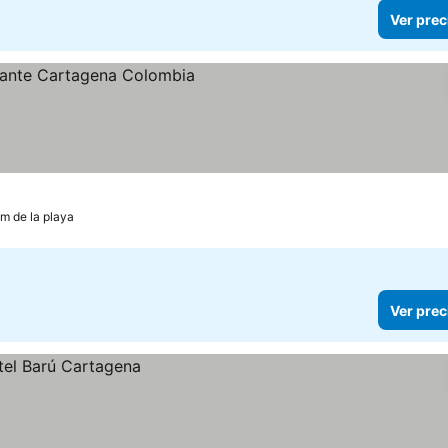
Ver prec
km de la playa
Ver prec