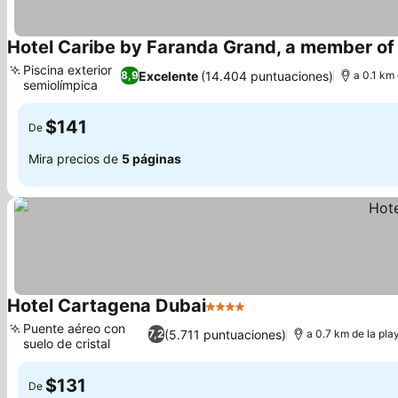
Hotel Caribe by Faranda Grand, a member of 
Piscina exterior
Excelente
(14.404 puntuaciones)
8,9
a 0.1 km 
semiolímpica
$141
De
Mira precios de
5 páginas
Hotel Cartagena Dubai
4 Estrellas
Puente aéreo con
(5.711 puntuaciones)
7,2
a 0.7 km de la pla
suelo de cristal
$131
De