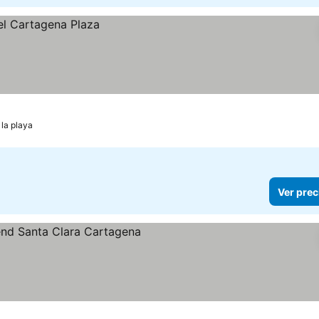
 la playa
Ver prec
as