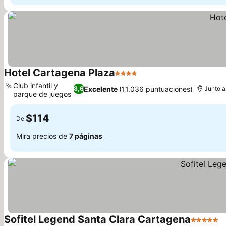
Hotel Cartagena Plaza
4 Estrellas
Club infantil y
Excelente
(11.036 puntuaciones)
8,6
Junto a
parque de juegos
$114
De
Mira precios de
7 páginas
Sofitel Legend Santa Clara Cartagena
5 Estrell