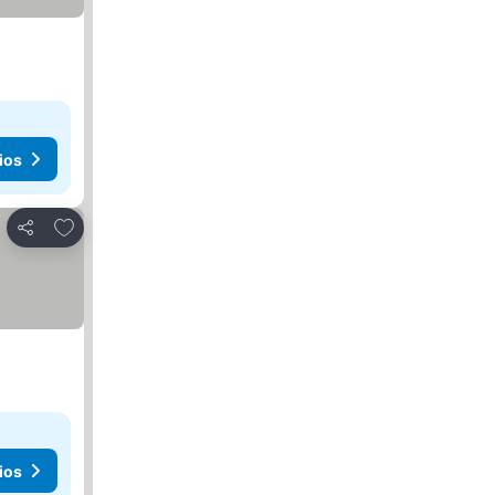
ios
Agregar a favoritos
Compartir
ios