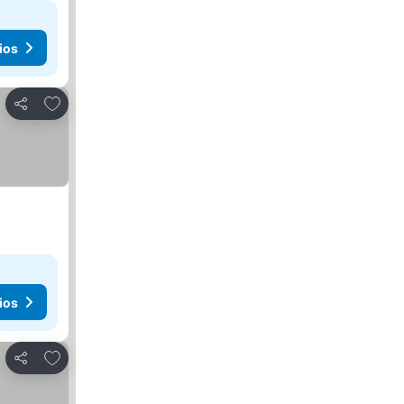
ios
Agregar a favoritos
Compartir
ios
Agregar a favoritos
Compartir