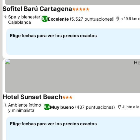
Sofitel Barú Cartagena
5 Estrellas
Spa y bienestar
Excelente
(5.527 puntuaciones)
9,5
a 19.6 km d
Calablanca
Elige fechas para ver los precios exactos
Hotel Sunset Beach
3 Estrellas
Ambiente íntimo
Muy bueno
(437 puntuaciones)
8,4
Junto a la
y minimalista
Elige fechas para ver los precios exactos