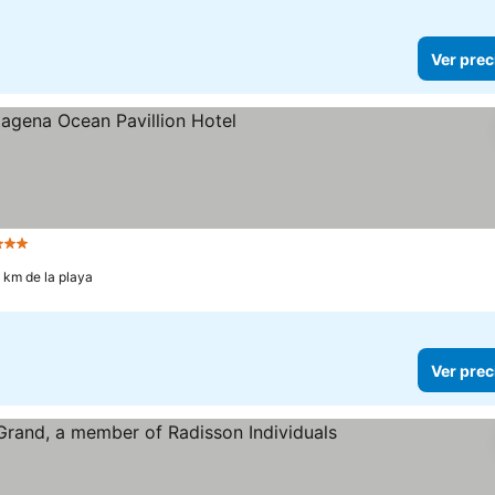
Ver prec
trellas
1 km de la playa
Ver prec