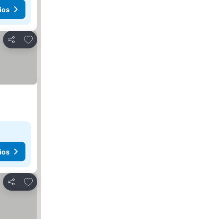
ios
Agregar a favoritos
Compartir
ios
Agregar a favoritos
Compartir