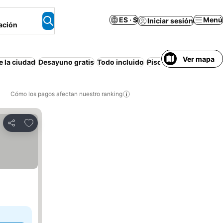
ES · $
Menú
Iniciar sesión
ación
Ver mapa
e la ciudad
Desayuno gratis
Todo incluido
Piscina
Playa
Aire ac
Cómo los pagos afectan nuestro ranking
Agregar a favoritos
Compartir