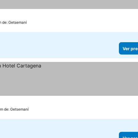
m de: Getsemaní
Ver pre
km de: Getsemaní