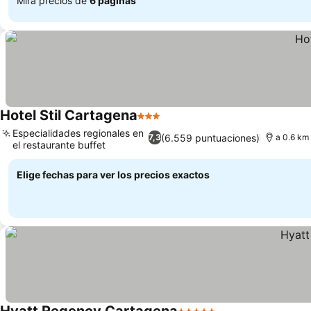
Mira precios de
6 páginas
Hotel Stil Cartagena
3 Estrellas
Especialidades regionales en
(6.559 puntuaciones)
7,3
a 0.6 km
el restaurante buffet
Elige fechas para ver los precios exactos