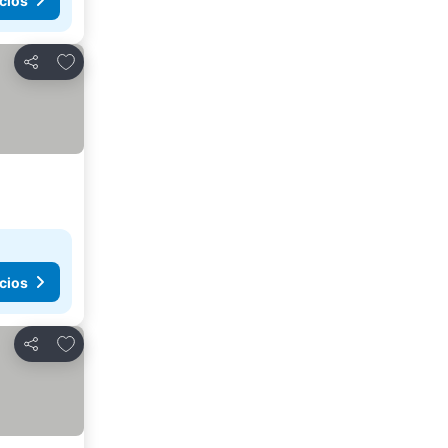
cios
Agregar a favoritos
Compartir
cios
Agregar a favoritos
Compartir