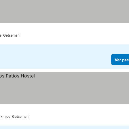
e: Getsemaní
Ver pre
4 km de: Getsemaní