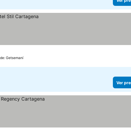
Ver pre
 de: Getsemaní
Ver pre