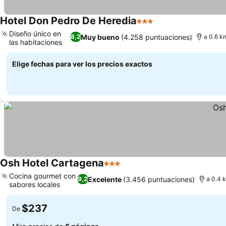
Hotel Don Pedro De Heredia
3 Estrellas
Diseño único en
Muy bueno
(4.258 puntuaciones)
8,2
a 0.6 k
las habitaciones
Elige fechas para ver los precios exactos
Osh Hotel Cartagena
3 Estrellas
Cocina gourmet con
Excelente
(3.456 puntuaciones)
9,2
a 0.4 
sabores locales
$237
De