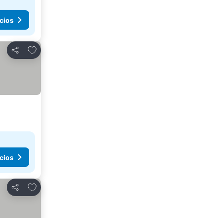
cios
Agregar a favoritos
Compartir
cios
Agregar a favoritos
Compartir