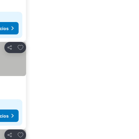
cios
Agregar a favoritos
Compartir
cios
Agregar a favoritos
Compartir