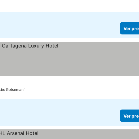
Estrellas
Ver pre
 de: Getsemaní
Ver pre