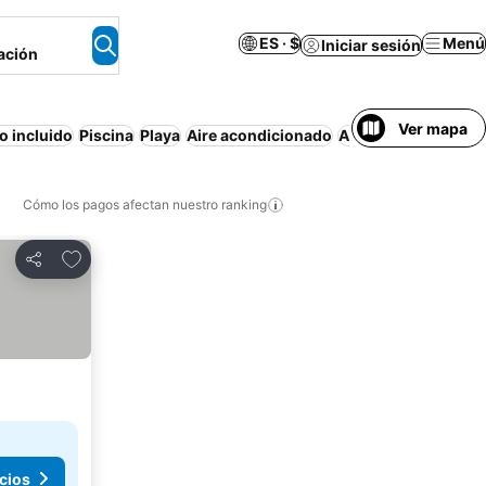
ES · $
Menú
Iniciar sesión
ación
Ver mapa
o incluido
Piscina
Playa
Aire acondicionado
Apartamento amue
Cómo los pagos afectan nuestro ranking
Agregar a favoritos
Compartir
cios