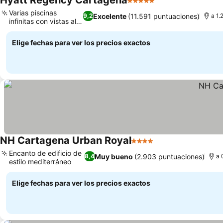
Hyatt Regency Cartagena
5 Estrellas
Varias piscinas
Excelente
(11.591 puntuaciones)
9,2
a 1.
infinitas con vistas al
mar
Elige fechas para ver los precios exactos
NH Cartagena Urban Royal
4 Estrellas
Encanto de edificio de
Muy bueno
(2.903 puntuaciones)
8,4
a 
estilo mediterráneo
Elige fechas para ver los precios exactos