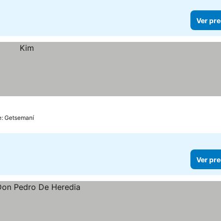
Ver pre
e: Getsemaní
Ver pre