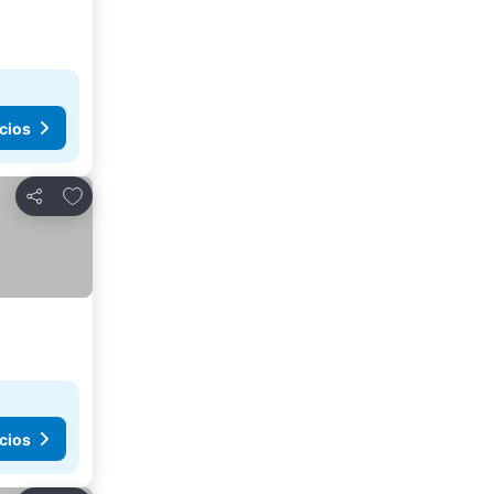
cios
Agregar a favoritos
Compartir
cios