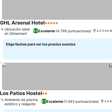
GHL Arsenal Hotel
5 Estrellas
Ubicación ideal
Excelente
(4.799 puntuaciones)
9,0
a 0.3 km d
en Getsemaní
Elige fechas para ver los precios exactos
Los Patios Hostel
2 Estrellas
Ambiente de piscina
Excelente
(1.443 puntuaciones)
9,2
a 0.
estético y relajante