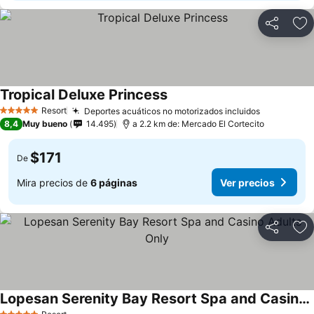
Compartir
Ag
Tropical Deluxe Princess
Ver precios
Resort
Deportes acuáticos no motorizados incluidos
Ver preci
5 Estrellas
8,4
Muy bueno
14.495
a 2.2 km de: Mercado El Cortecito
$171
De
Mira precios de
6 páginas
Ver precios
Compartir
Ag
Lopesan Serenity Bay Resort Spa and Casino Adults Only