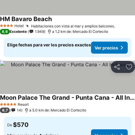
HM Bavaro Beach
Ver precios
Hotel
Habitaciones con vista al mar y amplios balcones.
Ver prec
4 Estrellas
8,6
Excelente
1.949
a 1.2 km de: Mercado El Cortecito
Elige fechas para ver los precios exactos
Ver precios
Compartir
Ag
Moon Palace The Grand - Punta Cana - All Inclusive
Ver precios
Resort
5 Estrellas
6,7
14
a 5.0 km de: Mercado El Cortecito
$570
De