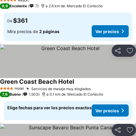
Ver precios
Resort
5 Estrellas
8,9
Excelente
7
a 2.6 km de: Mercado El Cortecito
$361
De
Mira precios de
2 páginas
Ver precios
Compartir
Ag
Green Coast Beach Hotel
Ver precios
Hotel
Servicios de masaje muy elogiados
Ver precios
4 Estrellas
7,6
Bueno
1.503
a 0.1 km de: Mercado El Cortecito
Elige fechas para ver los precios exactos
Ver precios
Compartir
Ag