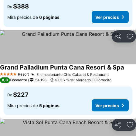
$388
De
Mira precios de
6 páginas
Ver precios
Compartir
Ag
Grand Palladium Punta Cana Resort & Spa
Ver p
Resort
El emocionante Chic Cabaret & Restaurant
Ver precios
5 Estrellas
8,8
Excelente
54.198
a 1.3 km de: Mercado El Cortecito
$227
De
Mira precios de
5 páginas
Ver precios
Compartir
Ag