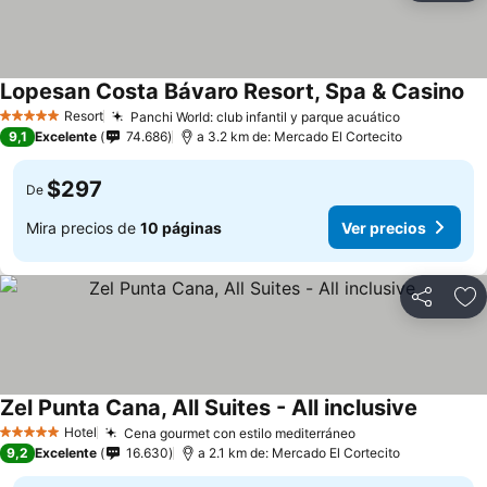
Lopesan Costa Bávaro Resort, Spa & Casino
Ve
Resort
Panchi World: club infantil y parque acuático
Ver precio
5 Estrellas
9,1
Excelente
74.686
a 3.2 km de: Mercado El Cortecito
$297
De
Mira precios de
10 páginas
Ver precios
Compartir
Ag
Zel Punta Cana, All Suites - All inclusive
Ver prec
Hotel
Cena gourmet con estilo mediterráneo
Ver precios
5 Estrellas
9,2
Excelente
16.630
a 2.1 km de: Mercado El Cortecito