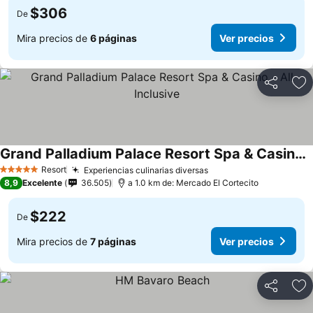
$306
De
Mira precios de
6 páginas
Ver precios
Compartir
Ag
Grand Palladium Palace Resort Spa & Casino - All Inclusive
Ver precios
Resort
Experiencias culinarias diversas
Ver precios
5 Estrellas
8,9
Excelente
36.505
a 1.0 km de: Mercado El Cortecito
$222
De
Mira precios de
7 páginas
Ver precios
Compartir
Ag