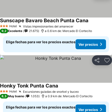
Sunscape Bavaro Beach Punta Cana
Ver precios
Hotel
Vistas impresionantes del amanecer
Ver precios
3 Estrellas
9,2
Excelente
21.675
a 0.6 km de: Mercado El Cortecito
Elige fechas para ver los precios exactos
Ver precios
Compartir
Ag
Honky Tonk Punta Cana
Ver precios
Hotel
Excursiones guiadas de snorkel y buceo
Ver precios
3 Estrellas
8,3
Muy bueno
1.053
a 0.9 km de: Mercado El Cortecito
Elige fechas para ver los precios exactos
Ver precios