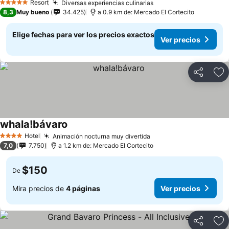
Resort
Diversas experiencias culinarias
Ver precios
5 Estrellas
8,3
Muy bueno
34.425
a 0.9 km de: Mercado El Cortecito
Elige fechas para ver los precios exactos
Ver precios
Compartir
Ag
whala!bávaro
Ver precios
Hotel
Animación nocturna muy divertida
Ver precios
4 Estrellas
7,0
7.750
a 1.2 km de: Mercado El Cortecito
$150
De
Mira precios de
4 páginas
Ver precios
Compartir
Ag