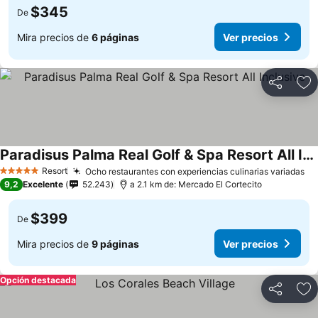
$345
De
Mira precios de
6 páginas
Ver precios
Compartir
Ag
Paradisus Palma Real Golf & Spa Resort All Inclusive
Ver precios
Resort
Ocho restaurantes con experiencias culinarias variadas
Ve
5 Estrellas
9,2
Excelente
52.243
a 2.1 km de: Mercado El Cortecito
$399
De
Mira precios de
9 páginas
Ver precios
Opción destacada
Compartir
Ag