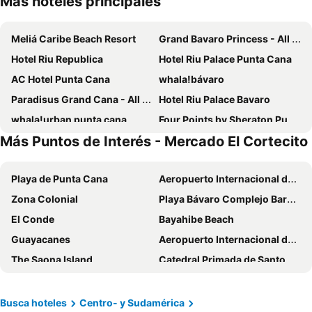
Más hoteles principales
Meliá Caribe Beach Resort
Grand Bavaro Princess - All Inclusive
Hotel Riu Republica
Hotel Riu Palace Punta Cana
AC Hotel Punta Cana
whala!bávaro
Paradisus Grand Cana - All Suites
Hotel Riu Palace Bavaro
whala!urban punta cana
Four Points by Sheraton Puntacana
Más Puntos de Interés - Mercado El Cortecito
Checkin El Cortecito Beach
Los Corales Beach Village
Reserva Real By Harper
HM Bavaro Beach
Playa de Punta Cana
Aeropuerto Internacional de Punta Cana
Checkin El Cortecito
Hotel Cortecito Inn Bavaro
Zona Colonial
Playa Bávaro Complejo Barceló Bávaro
Hotel Faranda Single 1 Punta Cana - Adults Only
My Home Hotel Punta Cana
El Conde
Bayahibe Beach
Hotel Las Rosas de Punta Cana
Hotel Maracas Punta Cana
Guayacanes
Aeropuerto Internacional de La Romana
Hotel Marimba Punta Cana
Punta Cana Beach
The Saona Island
Catedral Primada de Santo Domingo
Royal Beach Hotel Punta Cana A Jdv By Hyatt Hotel
Plaza Coral Hotel
Jardín Botánico Nacional
Mercado El Cortecito
Bakour Punta Cana Suites
Zel Punta Cana, All Suites - All inclusive
Playa Macao
Arena Gorda Complejo Bahia Principe Bavaro
Honky Tonk Punta Cana
Apartahotel Dubai
Busca hoteles
Centro- y Sudamérica