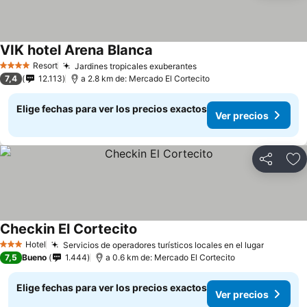
VIK hotel Arena Blanca
Ver precios
Resort
Jardines tropicales exuberantes
Ver precios
4 Estrellas
7,4
12.113
a 2.8 km de: Mercado El Cortecito
Elige fechas para ver los precios exactos
Ver precios
Compartir
Ag
Checkin El Cortecito
Ver precios
Hotel
Servicios de operadores turísticos locales en el lugar
Ver prec
3 Estrellas
7,5
Bueno
1.444
a 0.6 km de: Mercado El Cortecito
Elige fechas para ver los precios exactos
Ver precios