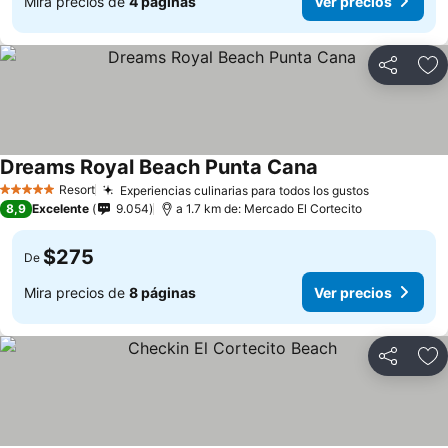
Mira precios de
4 páginas
Ver precios
Compartir
Ag
Dreams Royal Beach Punta Cana
Ver precios
Resort
Experiencias culinarias para todos los gustos
Ver precio
5 Estrellas
8,9
Excelente
9.054
a 1.7 km de: Mercado El Cortecito
$275
De
Mira precios de
8 páginas
Ver precios
Compartir
Ag