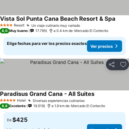
Vista Sol Punta Cana Beach Resort & Spa
Ver pr
Resort
Un viaje culinario muy variado
Ver precios
4 Estrellas
8,0
Muy bueno
17.795
a 0.4 km de: Mercado El Cortecito
Elige fechas para ver los precios exactos
Ver precios
Compartir
Ag
Paradisus Grand Cana - All Suites
Ver precios
Hotel
Diversas experiencias culinarias
Ver precios
5 Estrellas
8,8
Excelente
19.519
a 1.9 km de: Mercado El Cortecito
$425
De