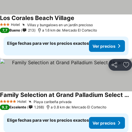
Los Corales Beach Village
Ver precios
Hotel
Villas y bungalows en un jardín precioso
Ver precios
3 Estrellas
7,7
Bueno
213
a 1.6 km de: Mercado El Cortecito
Elige fechas para ver los precios exactos
Ver precios
Compartir
Ag
Family Selection at Grand Palladium Select Bávaro
Ver precios
Hotel
Playa caribeña privada
Ver precios
5 Estrellas
9,2
Excelente
1.268
a 0.8 km de: Mercado El Cortecito
Elige fechas para ver los precios exactos
Ver precios