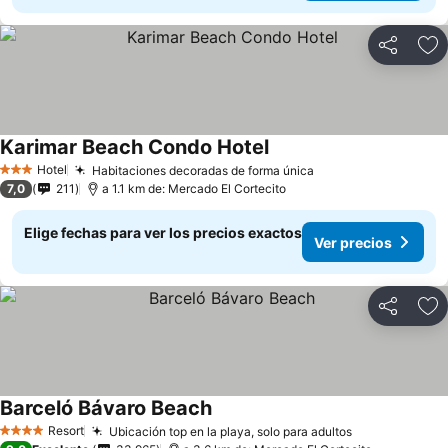
Compartir
Ag
Karimar Beach Condo Hotel
Ver precios
Hotel
Habitaciones decoradas de forma única
Ver precios
3 Estrellas
7,0
211
a 1.1 km de: Mercado El Cortecito
Elige fechas para ver los precios exactos
Ver precios
Compartir
Ag
Barceló Bávaro Beach
Ver precios
Resort
Ubicación top en la playa, solo para adultos
Ver precios
4 Estrellas