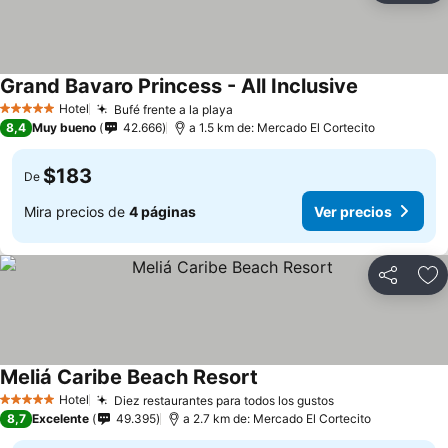
Grand Bavaro Princess - All Inclusive
Ver precios
Hotel
Bufé frente a la playa
Ver precios
5 Estrellas
8,4
Muy bueno
42.666
a 1.5 km de: Mercado El Cortecito
$183
De
Mira precios de
4 páginas
Ver precios
Compartir
Ag
Meliá Caribe Beach Resort
Ver precios
Hotel
Diez restaurantes para todos los gustos
Ver precios
5 Estrellas
8,7
Excelente
49.395
a 2.7 km de: Mercado El Cortecito