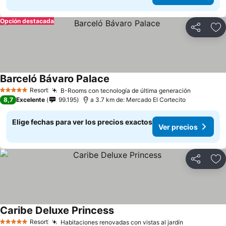
Opción destacada
Compartir
Ag
Barceló Bávaro Palace
Ver precios
Resort
B-Rooms con tecnología de última generación
Ver preci
5 Estrellas
8,7
Excelente
99.195
a 3.7 km de: Mercado El Cortecito
Elige fechas para ver los precios exactos
Ver precios
Compartir
Ag
Caribe Deluxe Princess
Ver precios
Resort
Habitaciones renovadas con vistas al jardín
Ver precios
5 Estrellas