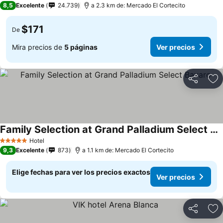
8,5
Excelente
24.739
a 2.3 km de: Mercado El Cortecito
$171
De
Mira precios de
5 páginas
Ver precios
Compartir
Ag
Family Selection at Grand Palladium Select Bavaro
Ver precios
Hotel
5 Estrellas
9,3
Excelente
873
a 1.1 km de: Mercado El Cortecito
Elige fechas para ver los precios exactos
Ver precios
Compartir
Ag