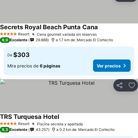
Secrets Royal Beach Punta Cana
Ver precios
Resort
Cena gourmet variada sin reservas
Ver precios
5 Estrellas
9,0
Excelente
29.888
a 1.7 km de: Mercado El Cortecito
$303
De
Mira precios de
6 páginas
Ver precios
Compartir
Ag
TRS Turquesa Hotel
Ver precios
Resort
Piscina secreta y apartada
Ver precios
5 Estrellas
9,3
Excelente
43.257
a 0.2 km de: Mercado El Cortecito