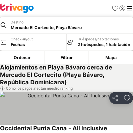
Favoritos
Iniciar 
Me
Destino
Mercado El Cortecito, Playa Bávaro
Check-in/out
Huéspedes/habitaciones
Fechas
2 huéspedes, 1 habitación
Ordenar
Filtrar
Mapa
Alojamientos en Playa Bávaro cerca de
Mercado El Cortecito (Playa Bávaro,
República Dominicana)
Cómo los pagos afectan nuestro ranking
Compartir
Ag
Occidental Punta Cana - All Inclusive
Ver precios