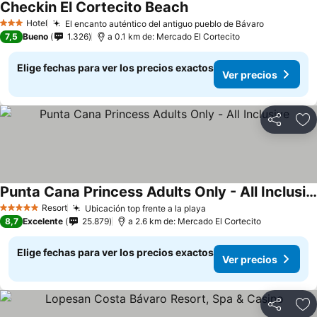
Checkin El Cortecito Beach
Ver precios
Hotel
El encanto auténtico del antiguo pueblo de Bávaro
Ver preci
3 Estrellas
7,5
Bueno
1.326
a 0.1 km de: Mercado El Cortecito
Elige fechas para ver los precios exactos
Ver precios
Compartir
Ag
Punta Cana Princess Adults Only - All Inclusive
Ver precios
Resort
Ubicación top frente a la playa
Ver precios
5 Estrellas
8,7
Excelente
25.879
a 2.6 km de: Mercado El Cortecito
Elige fechas para ver los precios exactos
Ver precios
Compartir
Ag