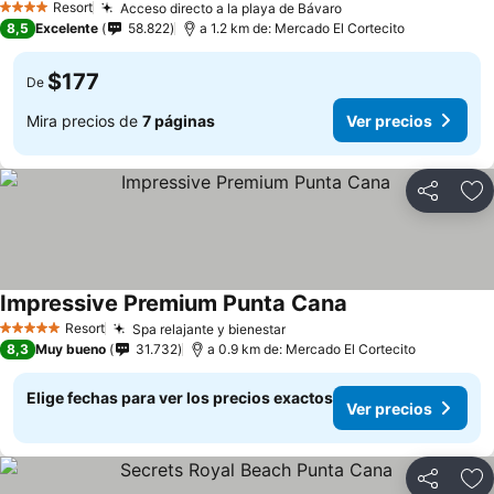
Resort
Acceso directo a la playa de Bávaro
Ver precios
4 Estrellas
8,5
Excelente
58.822
a 1.2 km de: Mercado El Cortecito
$177
De
Mira precios de
7 páginas
Ver precios
Compartir
Ag
Impressive Premium Punta Cana
Ver precios
Resort
Spa relajante y bienestar
Ver precios
5 Estrellas
8,3
Muy bueno
31.732
a 0.9 km de: Mercado El Cortecito
Elige fechas para ver los precios exactos
Ver precios
Compartir
Ag